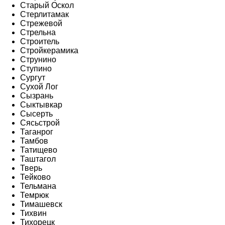
Старый Оскол
Стерлитамак
Стрежевой
Стрельна
Строитель
Стройкерамика
Струнино
Ступино
Сургут
Сухой Лог
Сызрань
Сыктывкар
Сысерть
Сясьстрой
Таганрог
Тамбов
Татищево
Таштагол
Тверь
Тейково
Тельмана
Темрюк
Тимашевск
Тихвин
Тихорецк