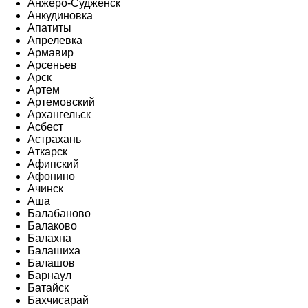
Анжеро-Судженск
Анкудиновка
Апатиты
Апрелевка
Армавир
Арсеньев
Арск
Артем
Артемовский
Архангельск
Асбест
Астрахань
Аткарск
Афипский
Афонино
Ачинск
Аша
Балабаново
Балаково
Балахна
Балашиха
Балашов
Барнаул
Батайск
Бахчисарай