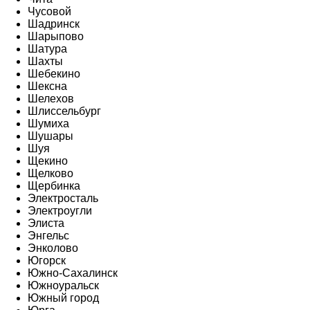
Чусовой
Шадринск
Шарыпово
Шатура
Шахты
Шебекино
Шексна
Шелехов
Шлиссельбург
Шумиха
Шушары
Шуя
Щекино
Щелково
Щербинка
Электросталь
Электроугли
Элиста
Энгельс
Энколово
Югорск
Южно-Сахалинск
Южноуральск
Южный город