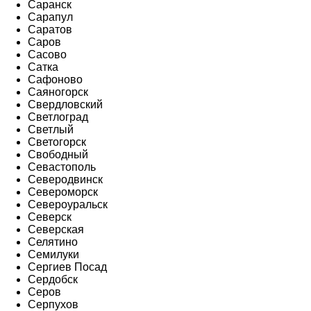
Саранск
Сарапул
Саратов
Саров
Сасово
Сатка
Сафоново
Саяногорск
Свердловский
Светлоград
Светлый
Светогорск
Свободный
Севастополь
Северодвинск
Североморск
Североуральск
Северск
Северская
Селятино
Семилуки
Сергиев Посад
Сердобск
Серов
Серпухов