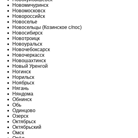
Новомичуринск
Новомосковск
Новороссийск
Новоселье
Новосельцы (Козинское с/пос)
Новосибирск
Новотроицк
Новоуральск
Новочебоксарск
Новочеркасск
Новошахтинск
Новый Уренгой
Ногинск
Норильск
Ноябрьск
Нягань
Няндома
Обнинск
Обь
Одинцово
Озерск
Октябрьск
Октябрьский
Омск