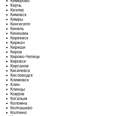
Кемерово
Керчь
Кизляр
Кимовск
Кимры
Кингисепп
Кинель
Кинешма
Киреевск
Киржач
Кириши
Киров
Кирово-Чепецк
Кировск
Кирсанов
Киселевск
Кисловодск
Климовск
Клин
Клинцы
Ковров
Когалым
Коломна
Колпашево
Колпино