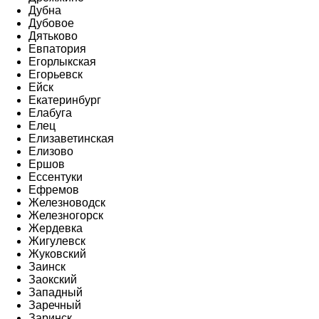
Дубна
Дубовое
Дятьково
Евпатория
Егорлыкская
Егорьевск
Ейск
Екатеринбург
Елабуга
Елец
Елизаветинская
Елизово
Ершов
Ессентуки
Ефремов
Железноводск
Железногорск
Жердевка
Жигулевск
Жуковский
Заинск
Заокский
Западный
Заречный
Заринск