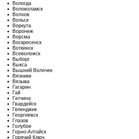
Вологда
Волоколамск
Волхов
Вольск
Воркута
Воронеж
Ворсма
Воскресенск
Воткинск
Всеволожск
Выборг
Выкса
Вышний Волочек
Вязники
Вязьма
Гагарин
Гай
Гатчина
Гвардейск
Геленджик
Георгиевск
Глазов
Голубое
Горно-Алтайск
Горячий Ключ