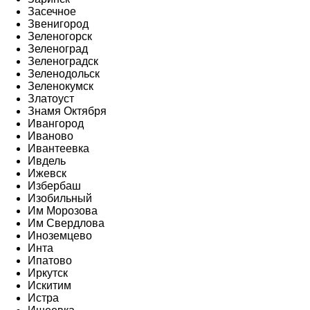
Засечное
Звенигород
Зеленогорск
Зеленоград
Зеленоградск
Зеленодольск
Зеленокумск
Златоуст
Знамя Октября
Ивангород
Иваново
Ивантеевка
Ивдель
Ижевск
Избербаш
Изобильный
Им Морозова
Им Свердлова
Иноземцево
Инта
Ипатово
Иркутск
Искитим
Истра