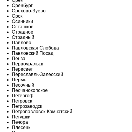
Орёл
Оренбург
Орехово-Зуево
Орск
Осинники
Осташков
Отрадное
Отрадный
Павлово
Павловская Слобода
Павловский Посад
Пенза
Первоуральск
Пересвет
Переславль-Залесский
Пермь
Песочный
Песчанокопское
Петергоф
Петровск
Петрозаводск
Петропавловск-Камчатский
Петушки
Печора
Плесецк