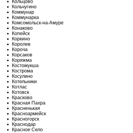
Кольцово
Кольчугино
Коммунар
Коммунарка
Комсомольск-на-Амуре
Конаково
Копейск
Коркино
Королев
Короча
Корсаков
Коряжма
Костомукша
Кострома
Косулино
Котельники
Котлас
Котовск
Красково
Красная Пахра
Красненькая
Красноармейск
Красногорск
Краснодар
Красное Село