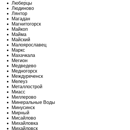
Люберцы
Людиново
Лянтор
Магадан
Магнитогорск
Майкоп
Майма
Майский
Малоярославец
Маркс
Махачкала
Мегион
Медведево
Медногорск
Междуреченск
Мелеуз
Металлострой
Миасс
Миллерово
Минеральные Воды
Минусинск
Мирный
Мисайлово
Михайловка
Михайловск