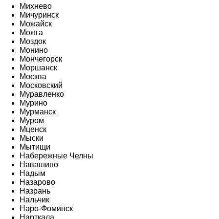
Михнево
Мичуринск
Можайск
Можга
Моздок
Монино
Мончегорск
Моршанск
Москва
Московский
Муравленко
Мурино
Мурманск
Муром
Мценск
Мыски
Мытищи
Набережные Челны
Навашино
Надым
Назарово
Назрань
Нальчик
Наро-Фоминск
Нарткала