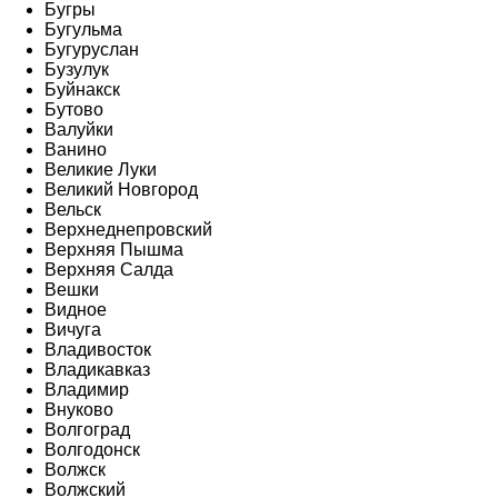
Бугры
Бугульма
Бугуруслан
Бузулук
Буйнакск
Бутово
Валуйки
Ванино
Великие Луки
Великий Новгород
Вельск
Верхнеднепровский
Верхняя Пышма
Верхняя Салда
Вешки
Видное
Вичуга
Владивосток
Владикавказ
Владимир
Внуково
Волгоград
Волгодонск
Волжск
Волжский