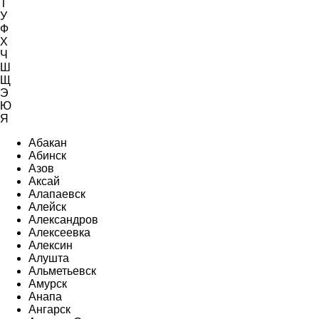
Т
У
Ф
Х
Ч
Ш
Щ
Э
Ю
Я
Абакан
Абинск
Азов
Аксай
Алапаевск
Алейск
Александров
Алексеевка
Алексин
Алушта
Альметьевск
Амурск
Анапа
Ангарск