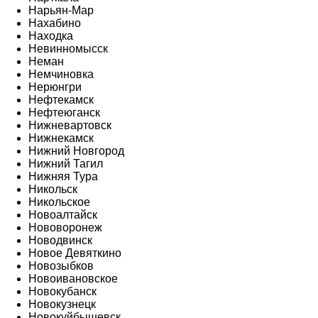
Нарьян-Мар
Нахабино
Находка
Невинномысск
Неман
Немчиновка
Нерюнгри
Нефтекамск
Нефтеюганск
Нижневартовск
Нижнекамск
Нижний Новгород
Нижний Тагил
Нижняя Тура
Никольск
Никольское
Новоалтайск
Нововоронеж
Новодвинск
Новое Девяткино
Новозыбков
Новоивановское
Новокубанск
Новокузнецк
Новокуйбышевск