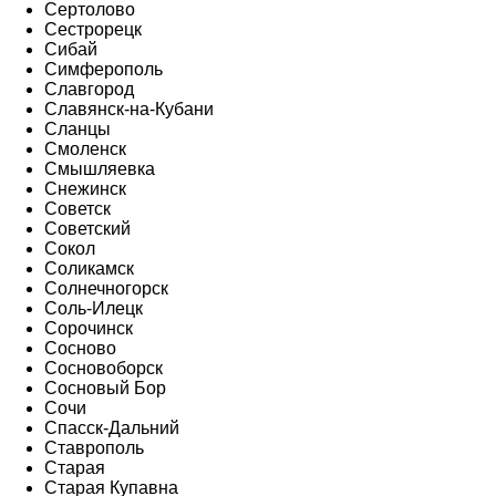
Сертолово
Сестрорецк
Сибай
Симферополь
Славгород
Славянск-на-Кубани
Сланцы
Смоленск
Смышляевка
Снежинск
Советск
Советский
Сокол
Соликамск
Солнечногорск
Соль-Илецк
Сорочинск
Сосново
Сосновоборск
Сосновый Бор
Сочи
Спасск-Дальний
Ставрополь
Старая
Старая Купавна