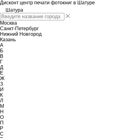
Дисконт центр печати фотокниг в Шатуре
Шатура
Москва
Санкт-Петербург
Нижний Новгород
Казань
А
Б
В
Г
Д
Е
Ж
З
И
К
Л
М
Н
О
П
Р
С