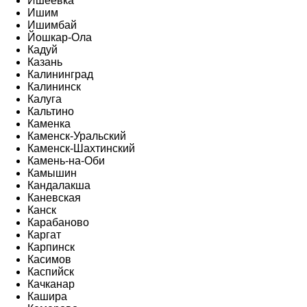
Ишеевка
Ишим
Ишимбай
Йошкар-Ола
Кадуй
Казань
Калининград
Калининск
Калуга
Кальтино
Каменка
Каменск-Уральский
Каменск-Шахтинский
Камень-на-Оби
Камышин
Кандалакша
Каневская
Канск
Карабаново
Каргат
Карпинск
Касимов
Каспийск
Качканар
Кашира