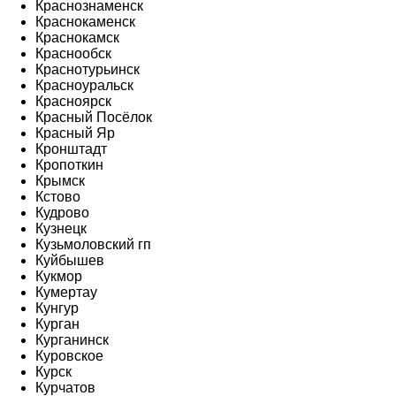
Краснознаменск
Краснокаменск
Краснокамск
Краснообск
Краснотурьинск
Красноуральск
Красноярск
Красный Посёлок
Красный Яр
Кронштадт
Кропоткин
Крымск
Кстово
Кудрово
Кузнецк
Кузьмоловский гп
Куйбышев
Кукмор
Кумертау
Кунгур
Курган
Курганинск
Куровское
Курск
Курчатов