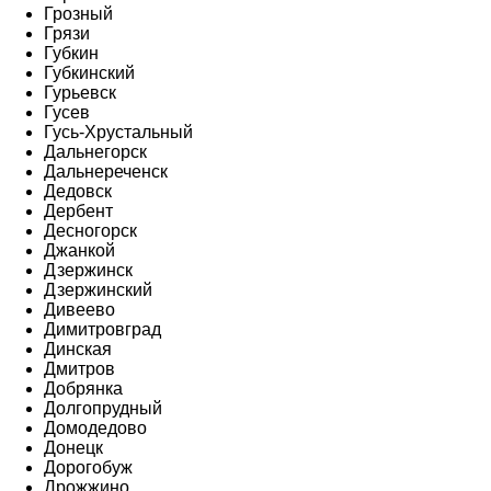
Грозный
Грязи
Губкин
Губкинский
Гурьевск
Гусев
Гусь-Хрустальный
Дальнегорск
Дальнереченск
Дедовск
Дербент
Десногорск
Джанкой
Дзержинск
Дзержинский
Дивеево
Димитровград
Динская
Дмитров
Добрянка
Долгопрудный
Домодедово
Донецк
Дорогобуж
Дрожжино