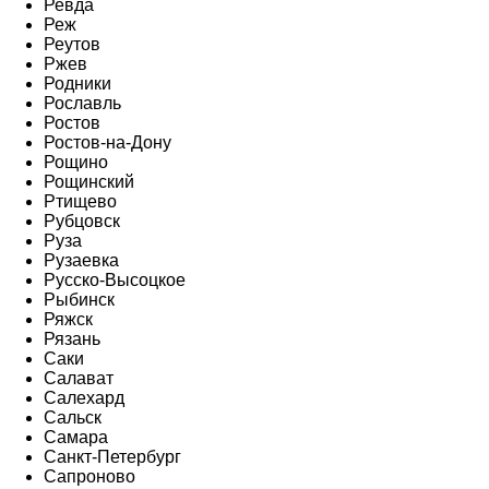
Ревда
Реж
Реутов
Ржев
Родники
Рославль
Ростов
Ростов-на-Дону
Рощино
Рощинский
Ртищево
Рубцовск
Руза
Рузаевка
Русско-Высоцкое
Рыбинск
Ряжск
Рязань
Саки
Салават
Салехард
Сальск
Самара
Санкт-Петербург
Сапроново