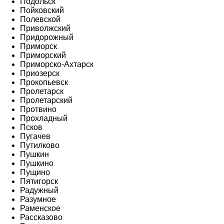
Подольск
Пойковский
Полевской
Приволжский
Придорожный
Приморск
Приморский
Приморско-Ахтарск
Приозерск
Прокопьевск
Пролетарск
Пролетарский
Протвино
Прохладный
Псков
Пугачев
Путилково
Пушкин
Пушкино
Пущино
Пятигорск
Радужный
Разумное
Раменское
Рассказово