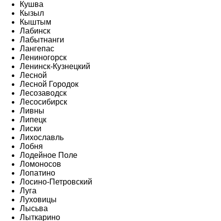
Кушва
Кызыл
Кыштым
Лабинск
Лабытнанги
Лангепас
Лениногорск
Ленинск-Кузнецкий
Лесной
Лесной Городок
Лесозаводск
Лесосибирск
Ливны
Липецк
Лиски
Лихославль
Лобня
Лодейное Поле
Ломоносов
Лопатино
Лосино-Петровский
Луга
Луховицы
Лысьва
Лыткарино