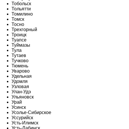
Тобольск
Тольятти
Томилино
Томск
Тосно
Трехгорный
Троицк
Туапсе
Туймазы
Тула
Тутаев
Тучково
Тюмень
Уварово
Удельная
Удомля
Узловая
Улан-Удэ
Ульяновск
Урай
Усинск
Усолье-Сибирское
Уссурийск
Усть-Илимск
Усть-Лабинск