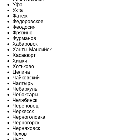
Уфа
Ухта
Фатеж
Федоровское
Феодосия
Фрязино
Фурманов
Хабаровск
Ханты-Мансийск
Хасавюрт
Химки
Хотьково
Целина
Чайковский
Чалтырь
Чебаркуль
Чебоксары
Челябинск
Череповец
Черкесск
Черноголовка
Черногорск
Черняховск
Чехов
Чита