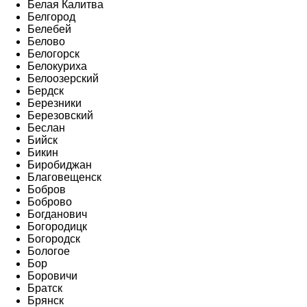
Белая Калитва
Белгород
Белебей
Белово
Белогорск
Белокуриха
Белоозерский
Бердск
Березники
Березовский
Беслан
Бийск
Бикин
Биробиджан
Благовещенск
Бобров
Боброво
Богданович
Богородицк
Богородск
Бологое
Бор
Боровичи
Братск
Брянск