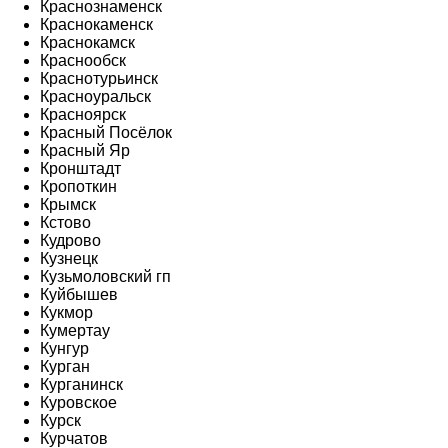
Краснознаменск
Краснокаменск
Краснокамск
Краснообск
Краснотурьинск
Красноуральск
Красноярск
Красный Посёлок
Красный Яр
Кронштадт
Кропоткин
Крымск
Кстово
Кудрово
Кузнецк
Кузьмоловский гп
Куйбышев
Кукмор
Кумертау
Кунгур
Курган
Курганинск
Куровское
Курск
Курчатов