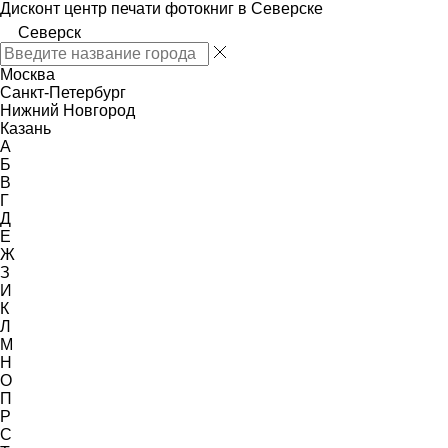
Дисконт центр печати фотокниг в Северске
Северск
Москва
Санкт-Петербург
Нижний Новгород
Казань
А
Б
В
Г
Д
Е
Ж
З
И
К
Л
М
Н
О
П
Р
С