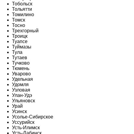
Тобольск
Тольятти
Томилино
Томск
Тосно
Трехгорный
Троицк
Туапсе
Туймазы
Тула
Тутаев
Тучково
Тюмень
Уварово
Удельная
Удомля
Узловая
Улан-Удэ
Ульяновск
Урай
Усинск
Усолье-Сибирское
Уссурийск
Усть-Илимск
Усть-Лабинск