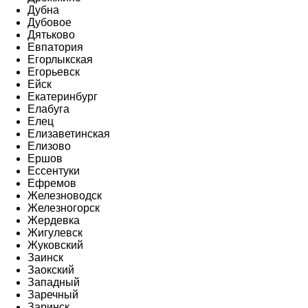
Дубна
Дубовое
Дятьково
Евпатория
Егорлыкская
Егорьевск
Ейск
Екатеринбург
Елабуга
Елец
Елизаветинская
Елизово
Ершов
Ессентуки
Ефремов
Железноводск
Железногорск
Жердевка
Жигулевск
Жуковский
Заинск
Заокский
Западный
Заречный
Заринск