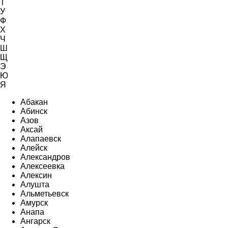
Т
У
Ф
Х
Ч
Ш
Щ
Э
Ю
Я
Абакан
Абинск
Азов
Аксай
Алапаевск
Алейск
Александров
Алексеевка
Алексин
Алушта
Альметьевск
Амурск
Анапа
Ангарск