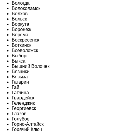
Вологда
Волоколамск
Волхов
Вольск
Воркута
Воронеж
Ворсма
Воскресенск
Воткинск
Всеволожск
Выборг
Выкса
Вышний Волочек
Вязники
Вязьма
Гагарин
Гай
Гатчина
Гвардейск
Геленджик
Георгиевск
Глазов
Голубое
Горно-Алтайск
Горячий Ключ