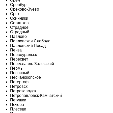
Орёл
Оренбург
Орехово-Зуево
Орск
Осинники
Осташков
Отрадное
Отрадный
Павлово
Павловская Слобода
Павловский Посад
Пенза
Первоуральск
Пересвет
Переславль-Залесский
Пермь
Песочный
Песчанокопское
Петергоф
Петровск
Петрозаводск
Петропавловск-Камчатский
Петушки
Печора
Плесецк