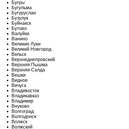
Бугры
Бугульма
Бугуруслан
Бузулук
Буйнакск
Бутово
Валуйки
Ванино
Великие Луки
Великий Новгород
Вельск
Верхнеднепровский
Верхняя Пышма
Верхняя Салда
Вешки
Видное
Вичуга
Владивосток
Владикавказ
Владимир
Внуково
Волгоград
Волгодонск
Волжск
Волжский