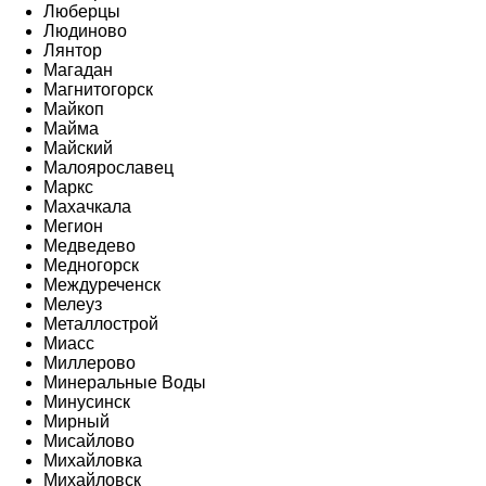
Люберцы
Людиново
Лянтор
Магадан
Магнитогорск
Майкоп
Майма
Майский
Малоярославец
Маркс
Махачкала
Мегион
Медведево
Медногорск
Междуреченск
Мелеуз
Металлострой
Миасс
Миллерово
Минеральные Воды
Минусинск
Мирный
Мисайлово
Михайловка
Михайловск