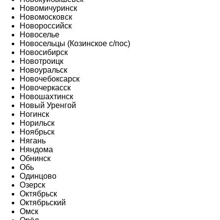
Новомичуринск
Новомосковск
Новороссийск
Новоселье
Новосельцы (Козинское с/пос)
Новосибирск
Новотроицк
Новоуральск
Новочебоксарск
Новочеркасск
Новошахтинск
Новый Уренгой
Ногинск
Норильск
Ноябрьск
Нягань
Няндома
Обнинск
Обь
Одинцово
Озерск
Октябрьск
Октябрьский
Омск