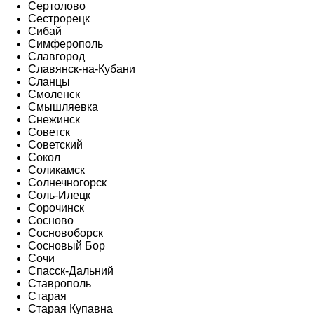
Сертолово
Сестрорецк
Сибай
Симферополь
Славгород
Славянск-на-Кубани
Сланцы
Смоленск
Смышляевка
Снежинск
Советск
Советский
Сокол
Соликамск
Солнечногорск
Соль-Илецк
Сорочинск
Сосново
Сосновоборск
Сосновый Бор
Сочи
Спасск-Дальний
Ставрополь
Старая
Старая Купавна