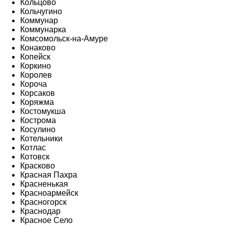
Кольцово
Кольчугино
Коммунар
Коммунарка
Комсомольск-на-Амуре
Конаково
Копейск
Коркино
Королев
Короча
Корсаков
Коряжма
Костомукша
Кострома
Косулино
Котельники
Котлас
Котовск
Красково
Красная Пахра
Красненькая
Красноармейск
Красногорск
Краснодар
Красное Село