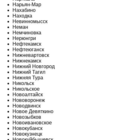
Нарьян-Мар
Нахабино
Находка
Невинномысск
Неман
Немчиновка
Нерюнгри
Нефтекамск
Нефтеюганск
Нижневартовск
Нижнекамск
Нижний Новгород
Нижний Тагил
Нижняя Тура
Никольск
Никольское
Новоалтайск
Нововоронеж
Новодвинск
Новое Девяткино
Новозыбков
Новоивановское
Новокубанск
Новокузнецк
Новокуйбышевск