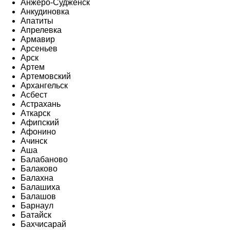
Анжеро-Судженск
Анкудиновка
Апатиты
Апрелевка
Армавир
Арсеньев
Арск
Артем
Артемовский
Архангельск
Асбест
Астрахань
Аткарск
Афипский
Афонино
Ачинск
Аша
Балабаново
Балаково
Балахна
Балашиха
Балашов
Барнаул
Батайск
Бахчисарай