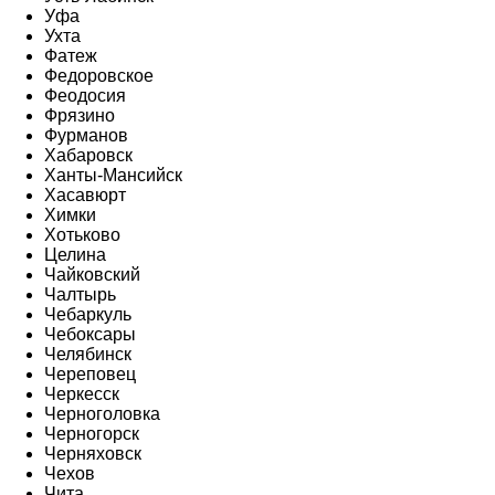
Уфа
Ухта
Фатеж
Федоровское
Феодосия
Фрязино
Фурманов
Хабаровск
Ханты-Мансийск
Хасавюрт
Химки
Хотьково
Целина
Чайковский
Чалтырь
Чебаркуль
Чебоксары
Челябинск
Череповец
Черкесск
Черноголовка
Черногорск
Черняховск
Чехов
Чита