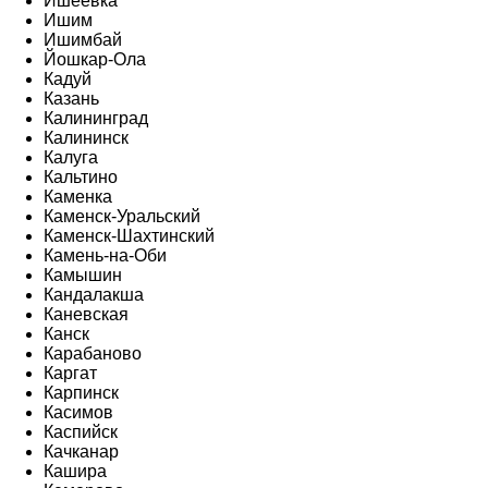
Ишеевка
Ишим
Ишимбай
Йошкар-Ола
Кадуй
Казань
Калининград
Калининск
Калуга
Кальтино
Каменка
Каменск-Уральский
Каменск-Шахтинский
Камень-на-Оби
Камышин
Кандалакша
Каневская
Канск
Карабаново
Каргат
Карпинск
Касимов
Каспийск
Качканар
Кашира