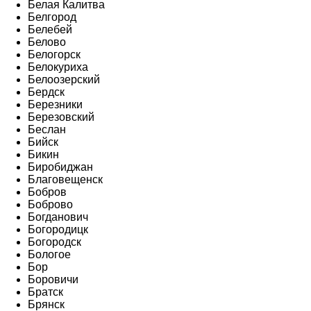
Белая Калитва
Белгород
Белебей
Белово
Белогорск
Белокуриха
Белоозерский
Бердск
Березники
Березовский
Беслан
Бийск
Бикин
Биробиджан
Благовещенск
Бобров
Боброво
Богданович
Богородицк
Богородск
Бологое
Бор
Боровичи
Братск
Брянск