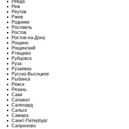
Ревда
Реж
Реутов
Ржев
Родники
Рославль
Ростов
Ростов-на-Дону
Рощино
Рощинский
Ртищево
Рубцовск
Руза
Рузаевка
Русско-Высоцкое
Рыбинск
Ряжск
Рязань
Саки
Салават
Салехард
Сальск
Самара
Санкт-Петербург
Сапроново