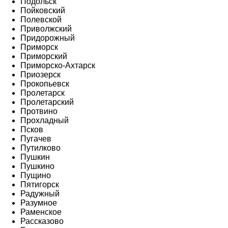
Подольск
Пойковский
Полевской
Приволжский
Придорожный
Приморск
Приморский
Приморско-Ахтарск
Приозерск
Прокопьевск
Пролетарск
Пролетарский
Протвино
Прохладный
Псков
Пугачев
Путилково
Пушкин
Пушкино
Пущино
Пятигорск
Радужный
Разумное
Раменское
Рассказово