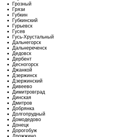
Грозный
Грязи
Губкин
Губкинский
Гурьевск
Гусев
Гусь-Хрустальный
Дальнегорск
Дальнереченск
Дедовск
Дербент
Десногорск
Джанкой
Дзержинск
Дзержинский
Дивеево
Димитровград
Динская
Дмитров
Добрянка
Долгопрудный
Домодедово
Донецк
Дорогобуж
Дрожжино