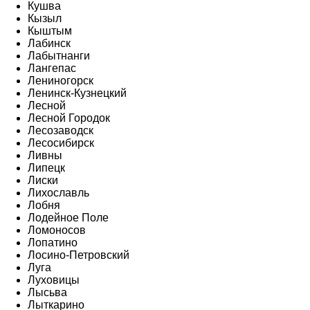
Кушва
Кызыл
Кыштым
Лабинск
Лабытнанги
Лангепас
Лениногорск
Ленинск-Кузнецкий
Лесной
Лесной Городок
Лесозаводск
Лесосибирск
Ливны
Липецк
Лиски
Лихославль
Лобня
Лодейное Поле
Ломоносов
Лопатино
Лосино-Петровский
Луга
Луховицы
Лысьва
Лыткарино