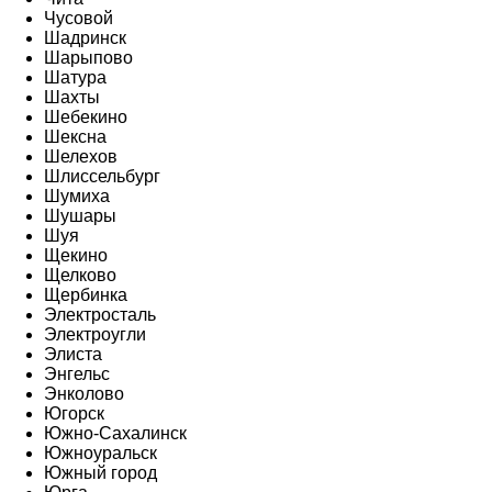
Чусовой
Шадринск
Шарыпово
Шатура
Шахты
Шебекино
Шексна
Шелехов
Шлиссельбург
Шумиха
Шушары
Шуя
Щекино
Щелково
Щербинка
Электросталь
Электроугли
Элиста
Энгельс
Энколово
Югорск
Южно-Сахалинск
Южноуральск
Южный город