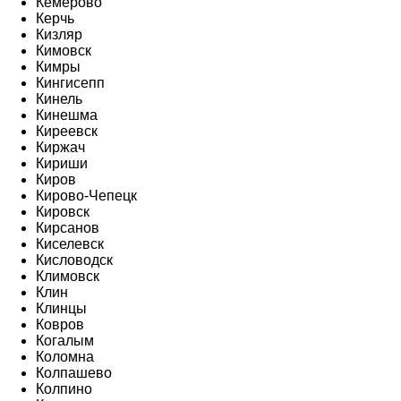
Кемерово
Керчь
Кизляр
Кимовск
Кимры
Кингисепп
Кинель
Кинешма
Киреевск
Киржач
Кириши
Киров
Кирово-Чепецк
Кировск
Кирсанов
Киселевск
Кисловодск
Климовск
Клин
Клинцы
Ковров
Когалым
Коломна
Колпашево
Колпино