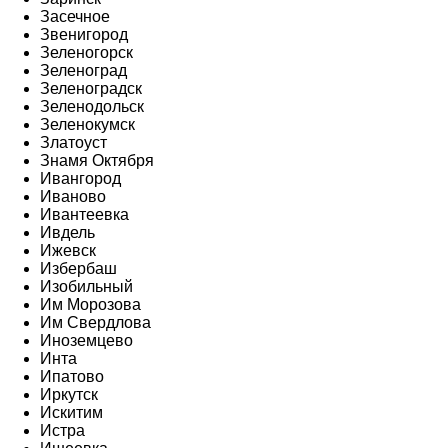
Засечное
Звенигород
Зеленогорск
Зеленоград
Зеленоградск
Зеленодольск
Зеленокумск
Златоуст
Знамя Октября
Ивангород
Иваново
Ивантеевка
Ивдель
Ижевск
Избербаш
Изобильный
Им Морозова
Им Свердлова
Иноземцево
Инта
Ипатово
Иркутск
Искитим
Истра