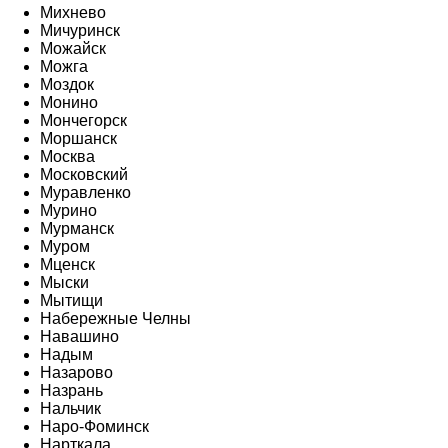
Михнево
Мичуринск
Можайск
Можга
Моздок
Монино
Мончегорск
Моршанск
Москва
Московский
Муравленко
Мурино
Мурманск
Муром
Мценск
Мыски
Мытищи
Набережные Челны
Навашино
Надым
Назарово
Назрань
Нальчик
Наро-Фоминск
Нарткала