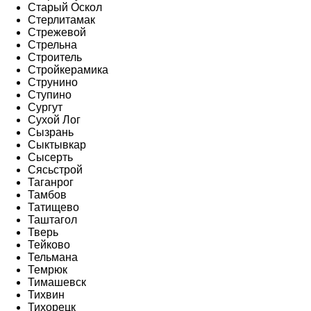
Старый Оскол
Стерлитамак
Стрежевой
Стрельна
Строитель
Стройкерамика
Струнино
Ступино
Сургут
Сухой Лог
Сызрань
Сыктывкар
Сысерть
Сясьстрой
Таганрог
Тамбов
Татищево
Таштагол
Тверь
Тейково
Тельмана
Темрюк
Тимашевск
Тихвин
Тихорецк