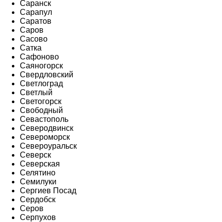
Саранск
Сарапул
Саратов
Саров
Сасово
Сатка
Сафоново
Саяногорск
Свердловский
Светлоград
Светлый
Светогорск
Свободный
Севастополь
Северодвинск
Североморск
Североуральск
Северск
Северская
Селятино
Семилуки
Сергиев Посад
Сердобск
Серов
Серпухов