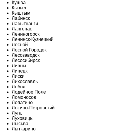
Кушва
Кызыл
Кыштым
Лабинск
Лабытнанги
Лангепас
Лениногорск
Ленинск-Кузнецкий
Лесной
Лесной Городок
Лесозаводск
Лесосибирск
Ливны
Липецк
Лиски
Лихославль
Лобня
Лодейное Поле
Ломоносов
Лопатино
Лосино-Петровский
Луга
Луховицы
Лысьва
Лыткарино