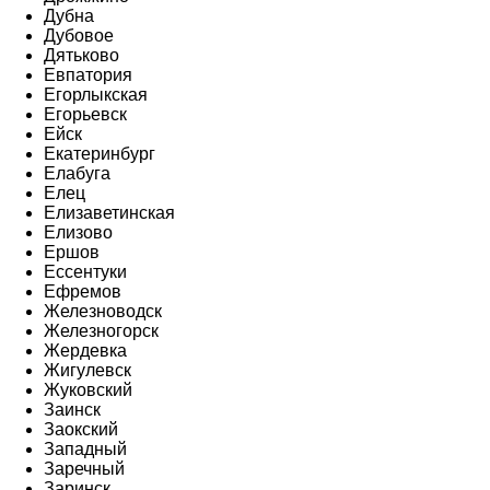
Дубна
Дубовое
Дятьково
Евпатория
Егорлыкская
Егорьевск
Ейск
Екатеринбург
Елабуга
Елец
Елизаветинская
Елизово
Ершов
Ессентуки
Ефремов
Железноводск
Железногорск
Жердевка
Жигулевск
Жуковский
Заинск
Заокский
Западный
Заречный
Заринск