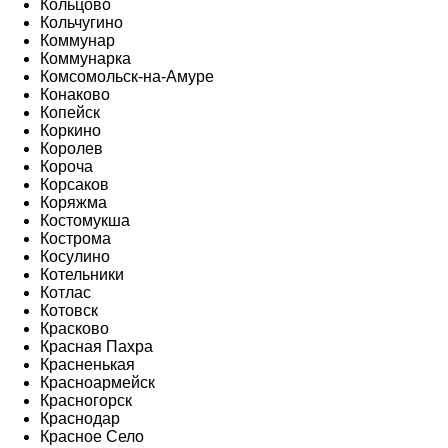
Кольцово
Кольчугино
Коммунар
Коммунарка
Комсомольск-на-Амуре
Конаково
Копейск
Коркино
Королев
Короча
Корсаков
Коряжма
Костомукша
Кострома
Косулино
Котельники
Котлас
Котовск
Красково
Красная Пахра
Красненькая
Красноармейск
Красногорск
Краснодар
Красное Село