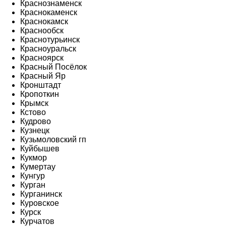
Краснознаменск
Краснокаменск
Краснокамск
Краснообск
Краснотурьинск
Красноуральск
Красноярск
Красный Посёлок
Красный Яр
Кронштадт
Кропоткин
Крымск
Кстово
Кудрово
Кузнецк
Кузьмоловский гп
Куйбышев
Кукмор
Кумертау
Кунгур
Курган
Курганинск
Куровское
Курск
Курчатов