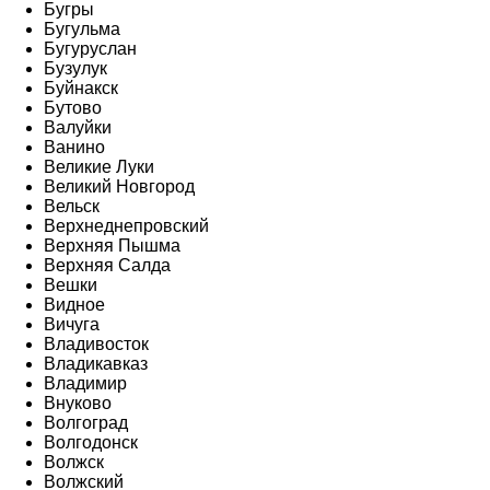
Бугры
Бугульма
Бугуруслан
Бузулук
Буйнакск
Бутово
Валуйки
Ванино
Великие Луки
Великий Новгород
Вельск
Верхнеднепровский
Верхняя Пышма
Верхняя Салда
Вешки
Видное
Вичуга
Владивосток
Владикавказ
Владимир
Внуково
Волгоград
Волгодонск
Волжск
Волжский