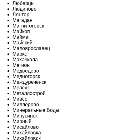
Люберцы
Людиново
Лянтор
Магадан
Магнитогорск
Майкоп
Майма
Майский
Малоярославец
Маркс
Махачкала
Мегион
Медведево
Медногорск
Междуреченск
Мелеуз
Металлострой
Миасс
Миллерово
Минеральные Воды
Минусинск
Мирный
Мисайлово
Михайловка
Михайловск