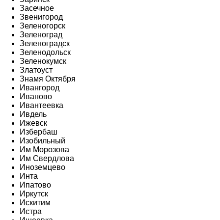
Засечное
Звенигород
Зеленогорск
Зеленоград
Зеленоградск
Зеленодольск
Зеленокумск
Златоуст
Знамя Октября
Ивангород
Иваново
Ивантеевка
Ивдель
Ижевск
Избербаш
Изобильный
Им Морозова
Им Свердлова
Иноземцево
Инта
Ипатово
Иркутск
Искитим
Истра