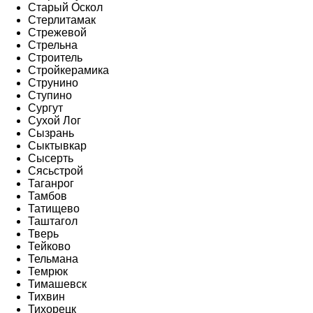
Старый Оскол
Стерлитамак
Стрежевой
Стрельна
Строитель
Стройкерамика
Струнино
Ступино
Сургут
Сухой Лог
Сызрань
Сыктывкар
Сысерть
Сясьстрой
Таганрог
Тамбов
Татищево
Таштагол
Тверь
Тейково
Тельмана
Темрюк
Тимашевск
Тихвин
Тихорецк