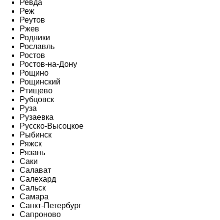
Ревда
Реж
Реутов
Ржев
Родники
Рославль
Ростов
Ростов-на-Дону
Рощино
Рощинский
Ртищево
Рубцовск
Руза
Рузаевка
Русско-Высоцкое
Рыбинск
Ряжск
Рязань
Саки
Салават
Салехард
Сальск
Самара
Санкт-Петербург
Сапроново