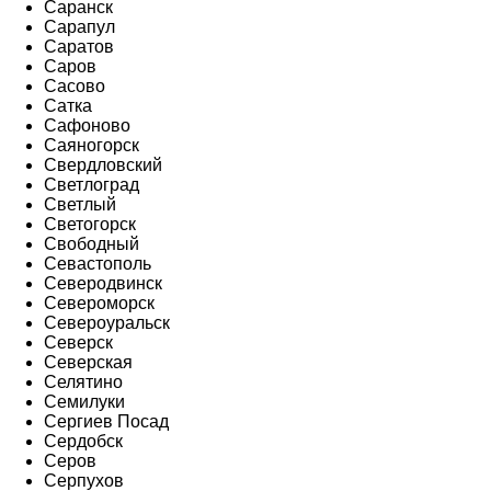
Саранск
Сарапул
Саратов
Саров
Сасово
Сатка
Сафоново
Саяногорск
Свердловский
Светлоград
Светлый
Светогорск
Свободный
Севастополь
Северодвинск
Североморск
Североуральск
Северск
Северская
Селятино
Семилуки
Сергиев Посад
Сердобск
Серов
Серпухов