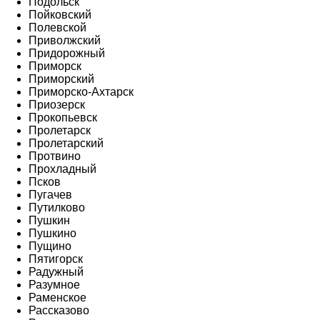
Подольск
Пойковский
Полевской
Приволжский
Придорожный
Приморск
Приморский
Приморско-Ахтарск
Приозерск
Прокопьевск
Пролетарск
Пролетарский
Протвино
Прохладный
Псков
Пугачев
Путилково
Пушкин
Пушкино
Пущино
Пятигорск
Радужный
Разумное
Раменское
Рассказово