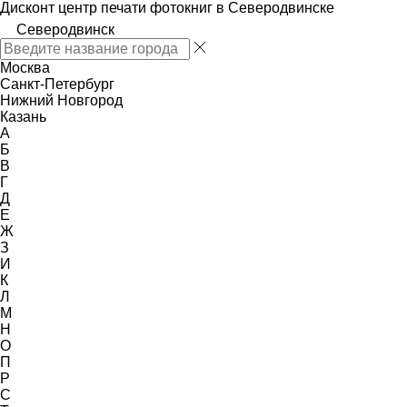
Дисконт центр печати фотокниг в Северодвинске
Северодвинск
Москва
Санкт-Петербург
Нижний Новгород
Казань
А
Б
В
Г
Д
Е
Ж
З
И
К
Л
М
Н
О
П
Р
С