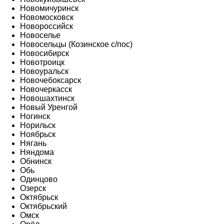
Новомичуринск
Новомосковск
Новороссийск
Новоселье
Новосельцы (Козинское с/пос)
Новосибирск
Новотроицк
Новоуральск
Новочебоксарск
Новочеркасск
Новошахтинск
Новый Уренгой
Ногинск
Норильск
Ноябрьск
Нягань
Няндома
Обнинск
Обь
Одинцово
Озерск
Октябрьск
Октябрьский
Омск