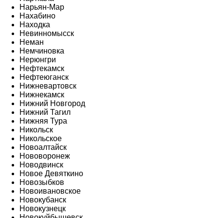
Нарьян-Мар
Нахабино
Находка
Невинномысск
Неман
Немчиновка
Нерюнгри
Нефтекамск
Нефтеюганск
Нижневартовск
Нижнекамск
Нижний Новгород
Нижний Тагил
Нижняя Тура
Никольск
Никольское
Новоалтайск
Нововоронеж
Новодвинск
Новое Девяткино
Новозыбков
Новоивановское
Новокубанск
Новокузнецк
Новокуйбышевск