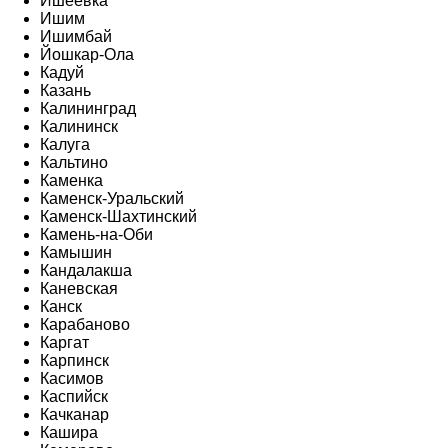
Ишеевка
Ишим
Ишимбай
Йошкар-Ола
Кадуй
Казань
Калининград
Калининск
Калуга
Кальтино
Каменка
Каменск-Уральский
Каменск-Шахтинский
Камень-на-Оби
Камышин
Кандалакша
Каневская
Канск
Карабаново
Каргат
Карпинск
Касимов
Каспийск
Качканар
Кашира