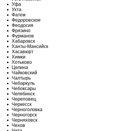
Уфа
Ухта
Фатеж
Федоровское
Феодосия
Фрязино
Фурманов
Хабаровск
Ханты-Мансийск
Хасавюрт
Химки
Хотьково
Целина
Чайковский
Чалтырь
Чебаркуль
Чебоксары
Челябинск
Череповец
Черкесск
Черноголовка
Черногорск
Черняховск
Чехов
Чита