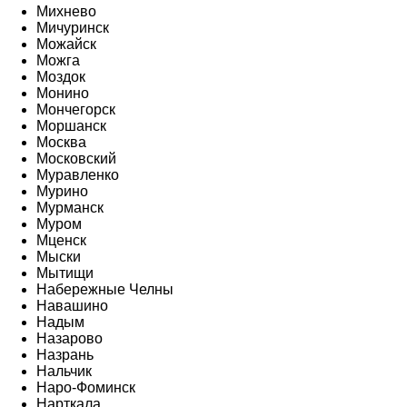
Михнево
Мичуринск
Можайск
Можга
Моздок
Монино
Мончегорск
Моршанск
Москва
Московский
Муравленко
Мурино
Мурманск
Муром
Мценск
Мыски
Мытищи
Набережные Челны
Навашино
Надым
Назарово
Назрань
Нальчик
Наро-Фоминск
Нарткала