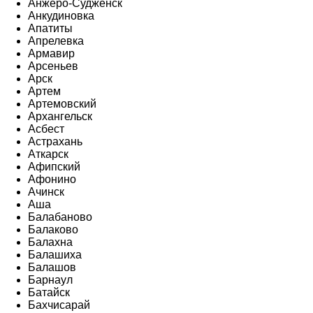
Анжеро-Судженск
Анкудиновка
Апатиты
Апрелевка
Армавир
Арсеньев
Арск
Артем
Артемовский
Архангельск
Асбест
Астрахань
Аткарск
Афипский
Афонино
Ачинск
Аша
Балабаново
Балаково
Балахна
Балашиха
Балашов
Барнаул
Батайск
Бахчисарай