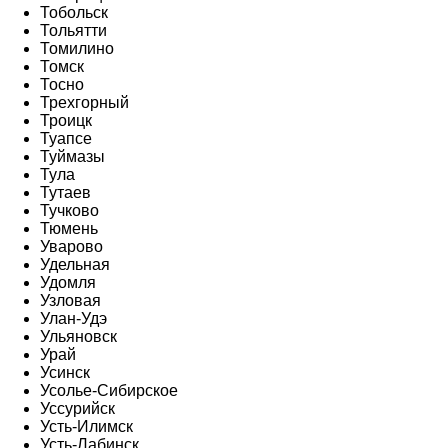
Тобольск
Тольятти
Томилино
Томск
Тосно
Трехгорный
Троицк
Туапсе
Туймазы
Тула
Тутаев
Тучково
Тюмень
Уварово
Удельная
Удомля
Узловая
Улан-Удэ
Ульяновск
Урай
Усинск
Усолье-Сибирское
Уссурийск
Усть-Илимск
Усть-Лабинск