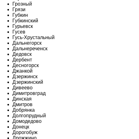
Грозный
Грязи
Губкин
Губкинский
Гурьевск
Гусев
Гусь-Хрустальный
Дальнегорск
Дальнереченск
Дедовск
Дербент
Десногорск
Джанкой
Дзержинск
Дзержинский
Дивеево
Димитровград
Динская
Дмитров
Добрянка
Долгопрудный
Домодедово
Донецк
Дорогобуж
Дрожжино