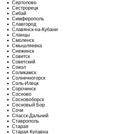
Сертолово
Сестрорецк
Сибай
Симферополь
Славгород
Славянск-на-Кубани
Сланцы
Смоленск
Смышляевка
Снежинск
Советск
Советский
Сокол
Соликамск
Солнечногорск
Соль-Илецк
Сорочинск
Сосново
Сосновоборск
Сосновый Бор
Сочи
Спасск-Дальний
Ставрополь
Старая
Старая Купавна