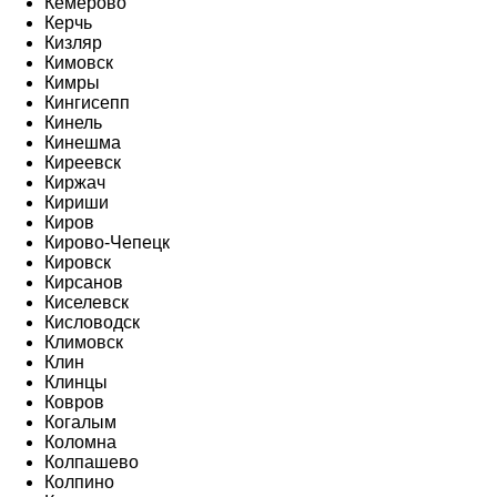
Кемерово
Керчь
Кизляр
Кимовск
Кимры
Кингисепп
Кинель
Кинешма
Киреевск
Киржач
Кириши
Киров
Кирово-Чепецк
Кировск
Кирсанов
Киселевск
Кисловодск
Климовск
Клин
Клинцы
Ковров
Когалым
Коломна
Колпашево
Колпино