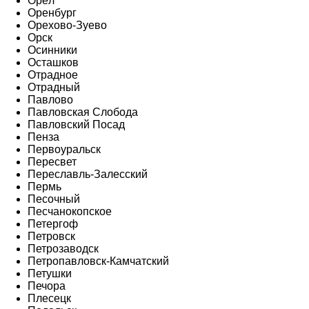
Орёл
Оренбург
Орехово-Зуево
Орск
Осинники
Осташков
Отрадное
Отрадный
Павлово
Павловская Слобода
Павловский Посад
Пенза
Первоуральск
Пересвет
Переславль-Залесский
Пермь
Песочный
Песчанокопское
Петергоф
Петровск
Петрозаводск
Петропавловск-Камчатский
Петушки
Печора
Плесецк