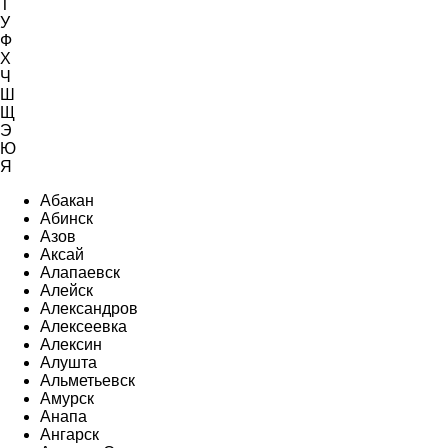
Т
У
Ф
Х
Ч
Ш
Щ
Э
Ю
Я
Абакан
Абинск
Азов
Аксай
Алапаевск
Алейск
Александров
Алексеевка
Алексин
Алушта
Альметьевск
Амурск
Анапа
Ангарск