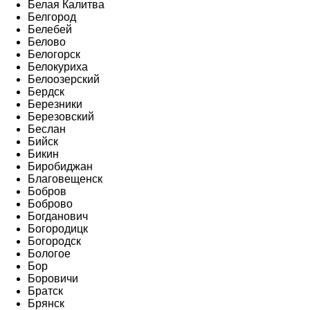
Белая Калитва
Белгород
Белебей
Белово
Белогорск
Белокуриха
Белоозерский
Бердск
Березники
Березовский
Беслан
Бийск
Бикин
Биробиджан
Благовещенск
Бобров
Боброво
Богданович
Богородицк
Богородск
Бологое
Бор
Боровичи
Братск
Брянск