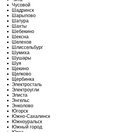
Чусовой
Шадринск
Шарыпово
Шатура
Шахты
Шебекино
Шексна
Шелехов
Шлиссельбург
Шумиха
Шушары
Шуя
Щекино
Щелково
Щербинка
Электросталь
Электроугли
Элиста
Энгельс
Энколово
Югорск
Южно-Сахалинск
Южноуральск
Южный город