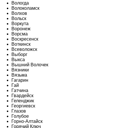
Вологда
Волоколамск
Волхов
Вольск
Воркута
Воронеж
Ворсма
Воскресенск
Воткинск
Всеволожск
Выборг
Выкса
Вышний Волочек
Вязники
Вязьма
Гагарин
Гай
Гатчина
Гвардейск
Геленджик
Георгиевск
Глазов
Голубое
Горно-Алтайск
Горячий Ключ