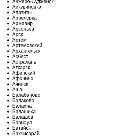
Анжеро-Судженск
Анкудиновка
Апатиты
Апрелевка
Армавир
Арсеньев
Арск
Артем
Артемовский
Архангельск
Асбест
Астрахань
Аткарск
Афипский
Афонино
Ачинск
Аша
Балабаново
Балаково
Балахна
Балашиха
Балашов
Барнаул
Батайск
Бахчисарай