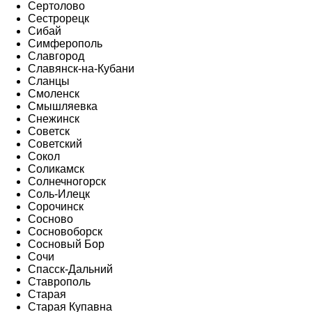
Сертолово
Сестрорецк
Сибай
Симферополь
Славгород
Славянск-на-Кубани
Сланцы
Смоленск
Смышляевка
Снежинск
Советск
Советский
Сокол
Соликамск
Солнечногорск
Соль-Илецк
Сорочинск
Сосново
Сосновоборск
Сосновый Бор
Сочи
Спасск-Дальний
Ставрополь
Старая
Старая Купавна