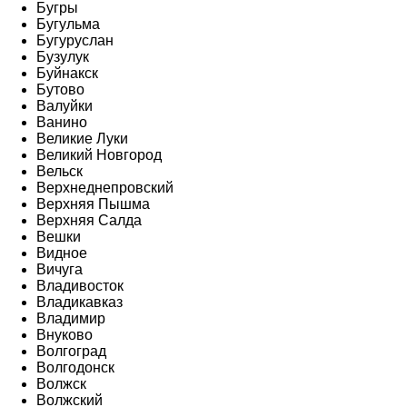
Бугры
Бугульма
Бугуруслан
Бузулук
Буйнакск
Бутово
Валуйки
Ванино
Великие Луки
Великий Новгород
Вельск
Верхнеднепровский
Верхняя Пышма
Верхняя Салда
Вешки
Видное
Вичуга
Владивосток
Владикавказ
Владимир
Внуково
Волгоград
Волгодонск
Волжск
Волжский