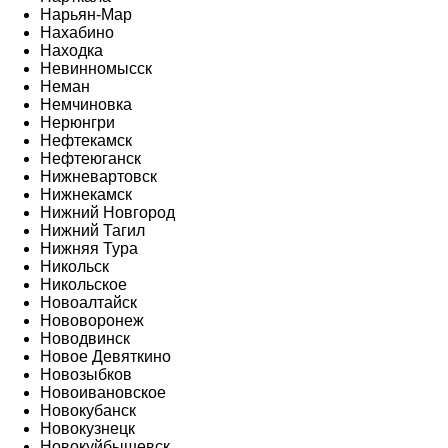
Нарьян-Мар
Нахабино
Находка
Невинномысск
Неман
Немчиновка
Нерюнгри
Нефтекамск
Нефтеюганск
Нижневартовск
Нижнекамск
Нижний Новгород
Нижний Тагил
Нижняя Тура
Никольск
Никольское
Новоалтайск
Нововоронеж
Новодвинск
Новое Девяткино
Новозыбков
Новоивановское
Новокубанск
Новокузнецк
Новокуйбышевск