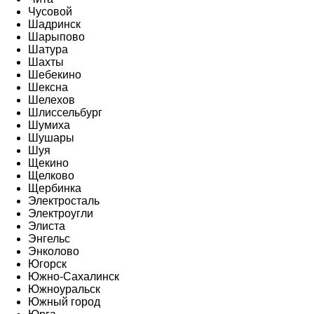
Чусовой
Шадринск
Шарыпово
Шатура
Шахты
Шебекино
Шексна
Шелехов
Шлиссельбург
Шумиха
Шушары
Шуя
Щекино
Щелково
Щербинка
Электросталь
Электроугли
Элиста
Энгельс
Энколово
Югорск
Южно-Сахалинск
Южноуральск
Южный город