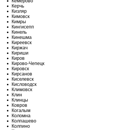
Кемерово
Керчь
Кизляр
Кимовск
Кимры
Кингисепп
Кинель
Кинешма
Киреевск
Киржач
Кириши
Киров
Кирово-Чепецк
Кировск
Кирсанов
Киселевск
Кисловодск
Климовск
Клин
Клинцы
Ковров
Когалым
Коломна
Колпашево
Колпино