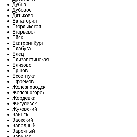
Дубна
Дубовое
Дятьково
Евпатория
Егорлыкская
Егорьевск
Ейск
Екатеринбург
Елабуга
Елец
Елизаветинская
Елизово
Ершов
Ессентуки
Ефремов
Железноводск
Железногорск
Жердевка
Жигулевск
Жуковский
Заинск
Заокский
Западный
Заречный
Заринск