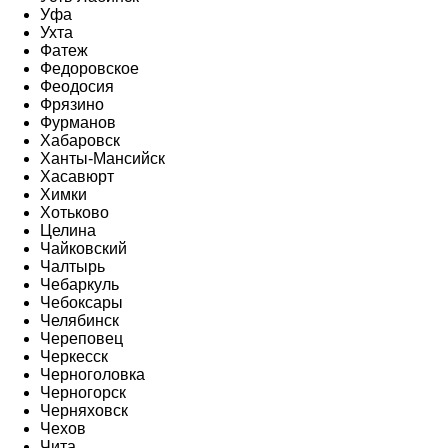
Уфа
Ухта
Фатеж
Федоровское
Феодосия
Фрязино
Фурманов
Хабаровск
Ханты-Мансийск
Хасавюрт
Химки
Хотьково
Целина
Чайковский
Чалтырь
Чебаркуль
Чебоксары
Челябинск
Череповец
Черкесск
Черноголовка
Черногорск
Черняховск
Чехов
Чита