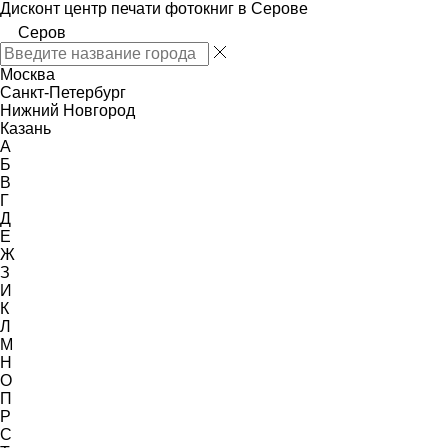
Дисконт центр печати фотокниг в Серове
Серов
Москва
Санкт-Петербург
Нижний Новгород
Казань
А
Б
В
Г
Д
Е
Ж
З
И
К
Л
М
Н
О
П
Р
С