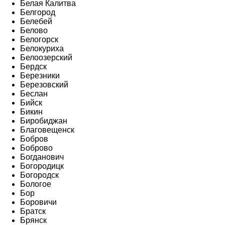
Белая Калитва
Белгород
Белебей
Белово
Белогорск
Белокуриха
Белоозерский
Бердск
Березники
Березовский
Беслан
Бийск
Бикин
Биробиджан
Благовещенск
Бобров
Боброво
Богданович
Богородицк
Богородск
Бологое
Бор
Боровичи
Братск
Брянск