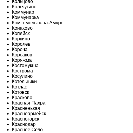
Кольцово
Кольчугино
Коммунар
Коммунарка
Комсомольск-на-Амуре
Конаково
Копейск
Коркино
Королев
Короча
Корсаков
Коряжма
Костомукша
Кострома
Косулино
Котельники
Котлас
Котовск
Красково
Красная Пахра
Красненькая
Красноармейск
Красногорск
Краснодар
Красное Село