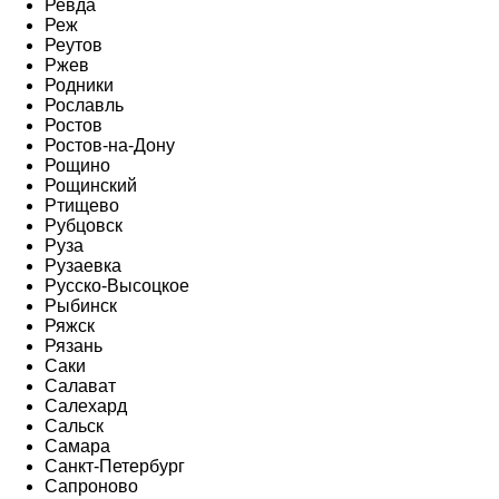
Ревда
Реж
Реутов
Ржев
Родники
Рославль
Ростов
Ростов-на-Дону
Рощино
Рощинский
Ртищево
Рубцовск
Руза
Рузаевка
Русско-Высоцкое
Рыбинск
Ряжск
Рязань
Саки
Салават
Салехард
Сальск
Самара
Санкт-Петербург
Сапроново