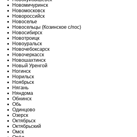
Новомичуринск
Новомосковск
Новороссийск
Новоселье
Новосельцы (Козинское с/пос)
Новосибирск
Новотроицк
Новоуральск
Новочебоксарск
Новочеркасск
Новошахтинск
Новый Уренгой
Ногинск
Норильск
Ноябрьск
Нягань
Няндома
Обнинск
Обь
Одинцово
Озерск
Октябрьск
Октябрьский
Омск