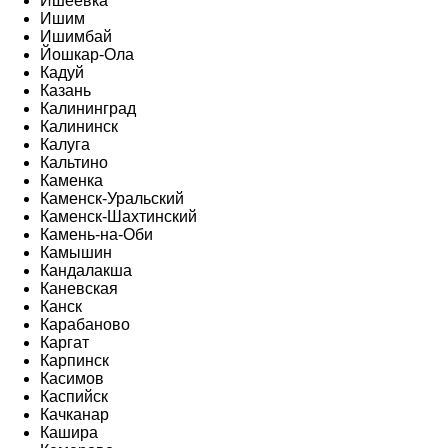
Ишеевка
Ишим
Ишимбай
Йошкар-Ола
Кадуй
Казань
Калининград
Калининск
Калуга
Кальтино
Каменка
Каменск-Уральский
Каменск-Шахтинский
Камень-на-Оби
Камышин
Кандалакша
Каневская
Канск
Карабаново
Каргат
Карпинск
Касимов
Каспийск
Качканар
Кашира