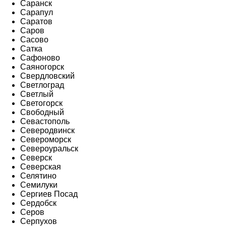
Саранск
Сарапул
Саратов
Саров
Сасово
Сатка
Сафоново
Саяногорск
Свердловский
Светлоград
Светлый
Светогорск
Свободный
Севастополь
Северодвинск
Североморск
Североуральск
Северск
Северская
Селятино
Семилуки
Сергиев Посад
Сердобск
Серов
Серпухов