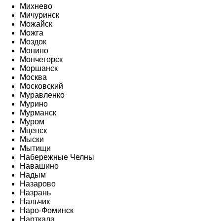
Михнево
Мичуринск
Можайск
Можга
Моздок
Монино
Мончегорск
Моршанск
Москва
Московский
Муравленко
Мурино
Мурманск
Муром
Мценск
Мыски
Мытищи
Набережные Челны
Навашино
Надым
Назарово
Назрань
Нальчик
Наро-Фоминск
Нарткала