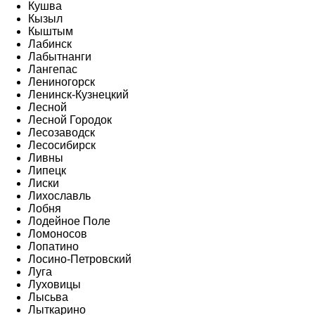
Кушва
Кызыл
Кыштым
Лабинск
Лабытнанги
Лангепас
Лениногорск
Ленинск-Кузнецкий
Лесной
Лесной Городок
Лесозаводск
Лесосибирск
Ливны
Липецк
Лиски
Лихославль
Лобня
Лодейное Поле
Ломоносов
Лопатино
Лосино-Петровский
Луга
Луховицы
Лысьва
Лыткарино