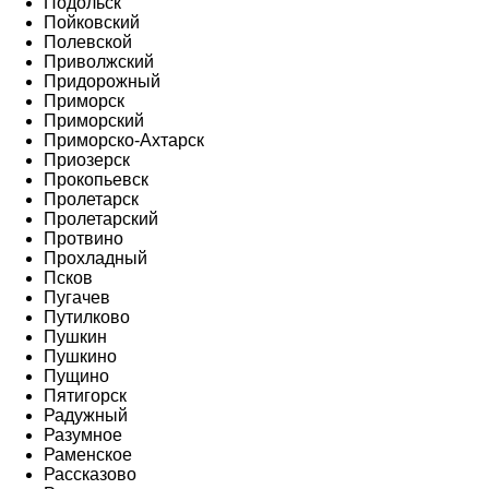
Подольск
Пойковский
Полевской
Приволжский
Придорожный
Приморск
Приморский
Приморско-Ахтарск
Приозерск
Прокопьевск
Пролетарск
Пролетарский
Протвино
Прохладный
Псков
Пугачев
Путилково
Пушкин
Пушкино
Пущино
Пятигорск
Радужный
Разумное
Раменское
Рассказово