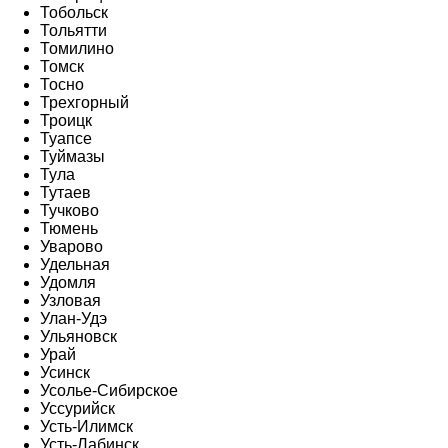
Тобольск
Тольятти
Томилино
Томск
Тосно
Трехгорный
Троицк
Туапсе
Туймазы
Тула
Тутаев
Тучково
Тюмень
Уварово
Удельная
Удомля
Узловая
Улан-Удэ
Ульяновск
Урай
Усинск
Усолье-Сибирское
Уссурийск
Усть-Илимск
Усть-Лабинск