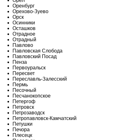
Орёл
Оренбург
Орехово-Зуево
Орск
Осинники
Осташков
Отрадное
Отрадный
Павлово
Павловская Слобода
Павловский Посад
Пенза
Первоуральск
Пересвет
Переславль-Залесский
Пермь
Песочный
Песчанокопское
Петергоф
Петровск
Петрозаводск
Петропавловск-Камчатский
Петушки
Печора
Плесецк