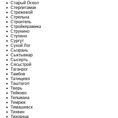
Старый Оскол
Стерлитамак
Стрежевой
Стрельна
Строитель
Стройкерамика
Струнино
Ступино
Сургут
Сухой Лог
Сызрань
Сыктывкар
Сысерть
Сясьстрой
Таганрог
Тамбов
Татищево
Таштагол
Тверь
Тейково
Тельмана
Темрюк
Тимашевск
Тихвин
Тихорецк