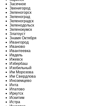
Засечное
Звенигород
Зеленогорск
Зеленоград
Зеленоградск
Зеленодольск
Зеленокумск
Златоуст
Знамя Октября
Ивангород
Иваново
Ивантеевка
Ивдель
Ижевск
Избербаш
Изобильный
Им Морозова
Им Свердлова
Иноземцево
Инта
Ипатово
Иркутск
Искитим
Истра