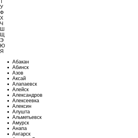
Т
У
Ф
Х
Ч
Ш
Щ
Э
Ю
Я
Абакан
Абинск
Азов
Аксай
Алапаевск
Алейск
Александров
Алексеевка
Алексин
Алушта
Альметьевск
Амурск
Анапа
Ангарск