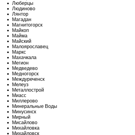
Люберцы
Людиново
Лянтор
Магадан
Магнитогорск
Майкоп
Майма
Майский
Малоярославец
Маркс
Махачкала
Мегион
Медведево
Медногорск
Междуреченск
Мелеуз
Металлострой
Миасс
Миллерово
Минеральные Воды
Минусинск
Мирный
Мисайлово
Михайловка
Михайловск