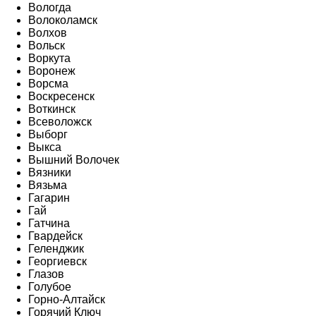
Вологда
Волоколамск
Волхов
Вольск
Воркута
Воронеж
Ворсма
Воскресенск
Воткинск
Всеволожск
Выборг
Выкса
Вышний Волочек
Вязники
Вязьма
Гагарин
Гай
Гатчина
Гвардейск
Геленджик
Георгиевск
Глазов
Голубое
Горно-Алтайск
Горячий Ключ