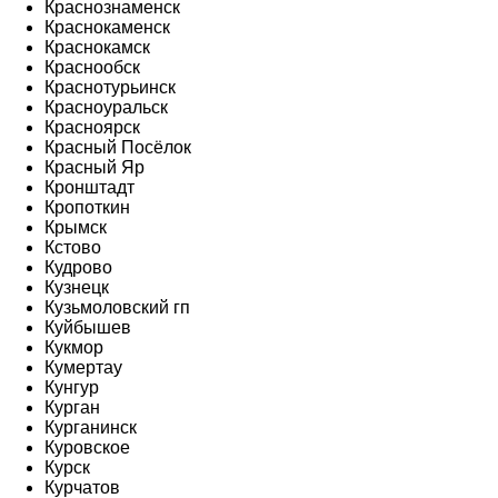
Краснознаменск
Краснокаменск
Краснокамск
Краснообск
Краснотурьинск
Красноуральск
Красноярск
Красный Посёлок
Красный Яр
Кронштадт
Кропоткин
Крымск
Кстово
Кудрово
Кузнецк
Кузьмоловский гп
Куйбышев
Кукмор
Кумертау
Кунгур
Курган
Курганинск
Куровское
Курск
Курчатов