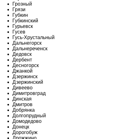
Грозный
Грязи
Губкин
Губкинский
Гурьевск
Гусев
Гусь-Хрустальный
Дальнегорск
Дальнереченск
Дедовск
Дербент
Десногорск
Джанкой
Дзержинск
Дзержинский
Дивеево
Димитровград
Динская
Дмитров
Добрянка
Долгопрудный
Домодедово
Донецк
Дорогобуж
Дрожжино