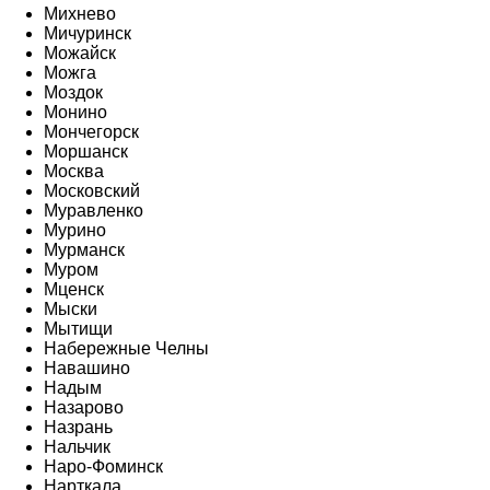
Михнево
Мичуринск
Можайск
Можга
Моздок
Монино
Мончегорск
Моршанск
Москва
Московский
Муравленко
Мурино
Мурманск
Муром
Мценск
Мыски
Мытищи
Набережные Челны
Навашино
Надым
Назарово
Назрань
Нальчик
Наро-Фоминск
Нарткала