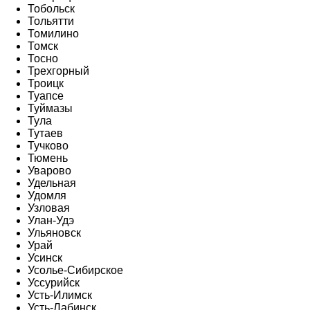
Тобольск
Тольятти
Томилино
Томск
Тосно
Трехгорный
Троицк
Туапсе
Туймазы
Тула
Тутаев
Тучково
Тюмень
Уварово
Удельная
Удомля
Узловая
Улан-Удэ
Ульяновск
Урай
Усинск
Усолье-Сибирское
Уссурийск
Усть-Илимск
Усть-Лабинск