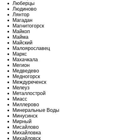
Люберцы
Людиново
Лянтор
Магадан
Магнитогорск
Майкоп
Майма
Майский
Малоярославец
Маркс
Махачкала
Мегион
Медведево
Медногорск
Междуреченск
Мелеуз
Металлострой
Миасс
Миллерово
Минеральные Воды
Минусинск
Мирный
Мисайлово
Михайловка
Михайловск