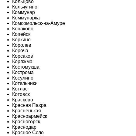
Кольцово
Кольчугино
Коммунар
Коммунарка
Комсомольск-на-Амуре
Конаково
Копейск
Коркино
Королев
Короча
Корсаков
Коряжма
Костомукша
Кострома
Косулино
Котельники
Котлас
Котовск
Красково
Красная Пахра
Красненькая
Красноармейск
Красногорск
Краснодар
Красное Село