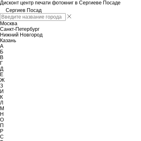
Дисконт центр печати фотокниг в Сергиеве Посаде
Сергиев Посад
Москва
Санкт-Петербург
Нижний Новгород
Казань
А
Б
В
Г
Д
Е
Ж
З
И
К
Л
М
Н
О
П
Р
С