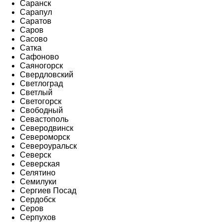
Саранск
Сарапул
Саратов
Саров
Сасово
Сатка
Сафоново
Саяногорск
Свердловский
Светлоград
Светлый
Светогорск
Свободный
Севастополь
Северодвинск
Североморск
Североуральск
Северск
Северская
Селятино
Семилуки
Сергиев Посад
Сердобск
Серов
Серпухов