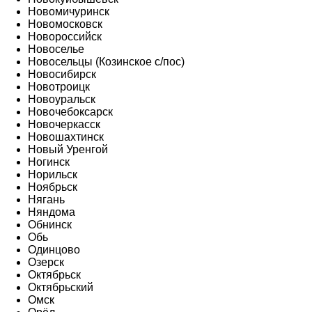
Новомичуринск
Новомосковск
Новороссийск
Новоселье
Новосельцы (Козинское с/пос)
Новосибирск
Новотроицк
Новоуральск
Новочебоксарск
Новочеркасск
Новошахтинск
Новый Уренгой
Ногинск
Норильск
Ноябрьск
Нягань
Няндома
Обнинск
Обь
Одинцово
Озерск
Октябрьск
Октябрьский
Омск