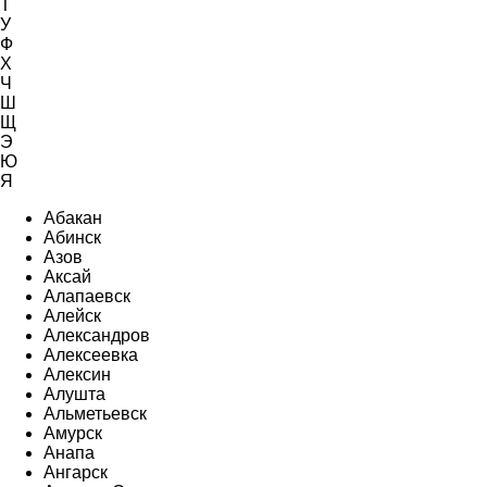
Т
У
Ф
Х
Ч
Ш
Щ
Э
Ю
Я
Абакан
Абинск
Азов
Аксай
Алапаевск
Алейск
Александров
Алексеевка
Алексин
Алушта
Альметьевск
Амурск
Анапа
Ангарск