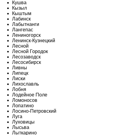
Кушва
Кызыл
Кыштым
Лабинск
Лабытнанги
Лангепас
Лениногорск
Ленинск-Кузнецкий
Лесной
Лесной Городок
Лесозаводск
Лесосибирск
Ливны
Липецк
Лиски
Лихославль
Лобня
Лодейное Поле
Ломоносов
Лопатино
Лосино-Петровский
Луга
Луховицы
Лысьва
Лыткарино