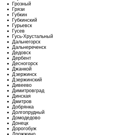
Грозный
Грязи
Губкин
Губкинский
Гурьевск
Гусев
Гусь-Хрустальный
Дальнегорск
Дальнереченск
Дедовск
Дербент
Десногорск
Джанкой
Дзержинск
Дзержинский
Дивеево
Димитровград
Динская
Дмитров
Добрянка
Долгопрудный
Домодедово
Донецк
Дорогобуж
Дрожжино