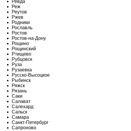
Ревда
Реж
Реутов
Ржев
Родники
Рославль
Ростов
Ростов-на-Дону
Рощино
Рощинский
Ртищево
Рубцовск
Руза
Рузаевка
Русско-Высоцкое
Рыбинск
Ряжск
Рязань
Саки
Салават
Салехард
Сальск
Самара
Санкт-Петербург
Сапроново