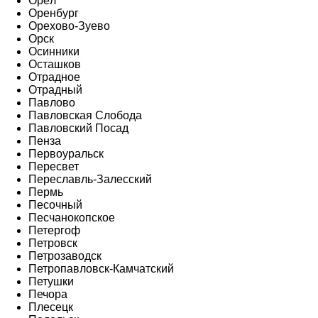
Орёл
Оренбург
Орехово-Зуево
Орск
Осинники
Осташков
Отрадное
Отрадный
Павлово
Павловская Слобода
Павловский Посад
Пенза
Первоуральск
Пересвет
Переславль-Залесский
Пермь
Песочный
Песчанокопское
Петергоф
Петровск
Петрозаводск
Петропавловск-Камчатский
Петушки
Печора
Плесецк