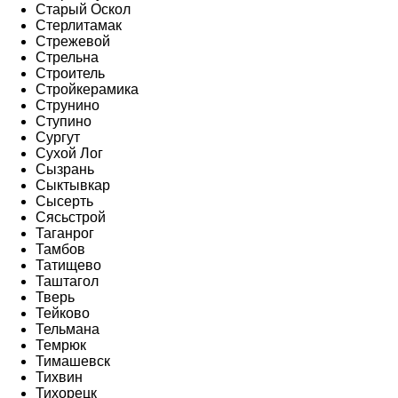
Старый Оскол
Стерлитамак
Стрежевой
Стрельна
Строитель
Стройкерамика
Струнино
Ступино
Сургут
Сухой Лог
Сызрань
Сыктывкар
Сысерть
Сясьстрой
Таганрог
Тамбов
Татищево
Таштагол
Тверь
Тейково
Тельмана
Темрюк
Тимашевск
Тихвин
Тихорецк