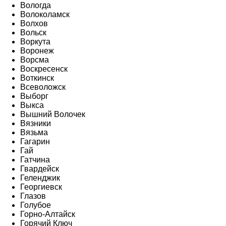
Вологда
Волоколамск
Волхов
Вольск
Воркута
Воронеж
Ворсма
Воскресенск
Воткинск
Всеволожск
Выборг
Выкса
Вышний Волочек
Вязники
Вязьма
Гагарин
Гай
Гатчина
Гвардейск
Геленджик
Георгиевск
Глазов
Голубое
Горно-Алтайск
Горячий Ключ