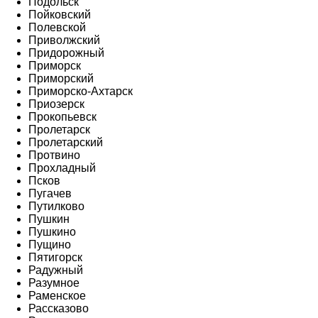
Подольск
Пойковский
Полевской
Приволжский
Придорожный
Приморск
Приморский
Приморско-Ахтарск
Приозерск
Прокопьевск
Пролетарск
Пролетарский
Протвино
Прохладный
Псков
Пугачев
Путилково
Пушкин
Пушкино
Пущино
Пятигорск
Радужный
Разумное
Раменское
Рассказово