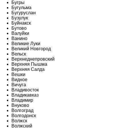
Бугры
Бугульма
Бугуруслан
Бузулук
Буйнакск
Бутово
Валуйки
Ванино
Великие Луки
Великий Новгород
Вельск
Верхнеднепровский
Верхняя Пышма
Верхняя Салда
Вешки
Видное
Вичуга
Владивосток
Владикавказ
Владимир
Внуково
Волгоград
Волгодонск
Волжск
Волжский