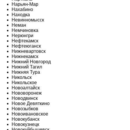
Нарьян-Мар
Нахабино
Находка
Невинномысск
Неман
Немчиновка
Нерюнгри
Нефтекамск
Нефтеюганск
Нижневартовск
Нижнекамск
Нижний Новгород
Нижний Тагил
Нижняя Тура
Никольск
Никольское
Новоалтайск
Нововоронеж
Новодвинск
Новое Девяткино
Новозыбков
Новоивановское
Новокубанск
Новокузнецк
Новокуйбышевск