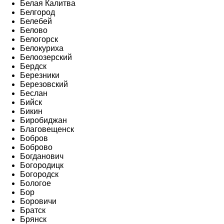
Белая Калитва
Белгород
Белебей
Белово
Белогорск
Белокуриха
Белоозерский
Бердск
Березники
Березовский
Беслан
Бийск
Бикин
Биробиджан
Благовещенск
Бобров
Боброво
Богданович
Богородицк
Богородск
Бологое
Бор
Боровичи
Братск
Брянск