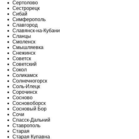
Сертолово
Сестрорецк
Сибай
Симферополь
Славгород
Славянск-на-Кубани
Сланцы
Смоленск
Смышляевка
Снежинск
Советск
Советский
Сокол
Соликамск
Солнечногорск
Соль-Илецк
Сорочинск
Сосново
Сосновоборск
Сосновый Бор
Сочи
Спасск-Дальний
Ставрополь
Старая
Старая Купавна