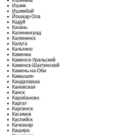
Ишеевка
Ишим
Ишимбай
Йошкар-Ола
Кадуй
Казань
Калининград
Калининск
Калуга
Кальтино
Каменка
Каменск-Уральский
Каменск-Шахтинский
Камень-на-Оби
Камышин
Кандалакша
Каневская
Канск
Карабаново
Каргат
Карпинск
Касимов
Каспийск
Качканар
Кашира