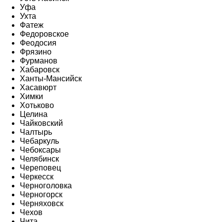
Уфа
Ухта
Фатеж
Федоровское
Феодосия
Фрязино
Фурманов
Хабаровск
Ханты-Мансийск
Хасавюрт
Химки
Хотьково
Целина
Чайковский
Чалтырь
Чебаркуль
Чебоксары
Челябинск
Череповец
Черкесск
Черноголовка
Черногорск
Черняховск
Чехов
Чита