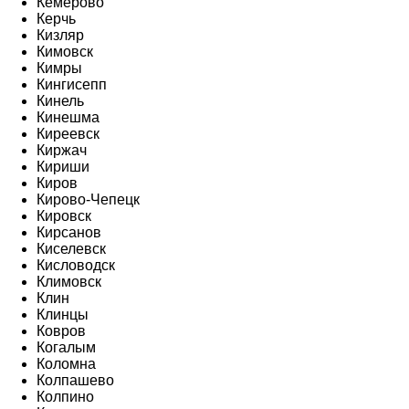
Кемерово
Керчь
Кизляр
Кимовск
Кимры
Кингисепп
Кинель
Кинешма
Киреевск
Киржач
Кириши
Киров
Кирово-Чепецк
Кировск
Кирсанов
Киселевск
Кисловодск
Климовск
Клин
Клинцы
Ковров
Когалым
Коломна
Колпашево
Колпино