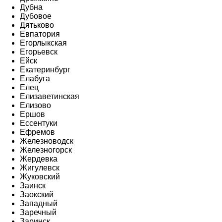
Дубна
Дубовое
Дятьково
Евпатория
Егорлыкская
Егорьевск
Ейск
Екатеринбург
Елабуга
Елец
Елизаветинская
Елизово
Ершов
Ессентуки
Ефремов
Железноводск
Железногорск
Жердевка
Жигулевск
Жуковский
Заинск
Заокский
Западный
Заречный
Заринск