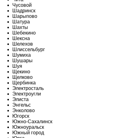
Чусовой
Шадринск
Шарыпово
Шатура
Шахты
Шебекино
Шексна
Шелехов
Шлиссельбург
Шумиха
Шушары
Шуя
Щекино
Щелково
Щербинка
Электросталь
Электроугли
Элиста
Энгельс
Энколово
Югорск
Южно-Сахалинск
Южноуральск
Южный город