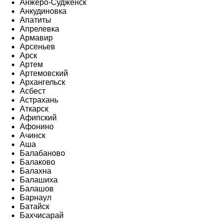
Анжеро-Судженск
Анкудиновка
Апатиты
Апрелевка
Армавир
Арсеньев
Арск
Артем
Артемовский
Архангельск
Асбест
Астрахань
Аткарск
Афипский
Афонино
Ачинск
Аша
Балабаново
Балаково
Балахна
Балашиха
Балашов
Барнаул
Батайск
Бахчисарай