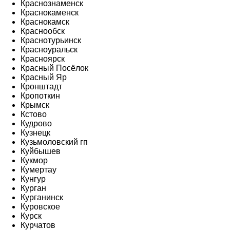
Краснознаменск
Краснокаменск
Краснокамск
Краснообск
Краснотурьинск
Красноуральск
Красноярск
Красный Посёлок
Красный Яр
Кронштадт
Кропоткин
Крымск
Кстово
Кудрово
Кузнецк
Кузьмоловский гп
Куйбышев
Кукмор
Кумертау
Кунгур
Курган
Курганинск
Куровское
Курск
Курчатов