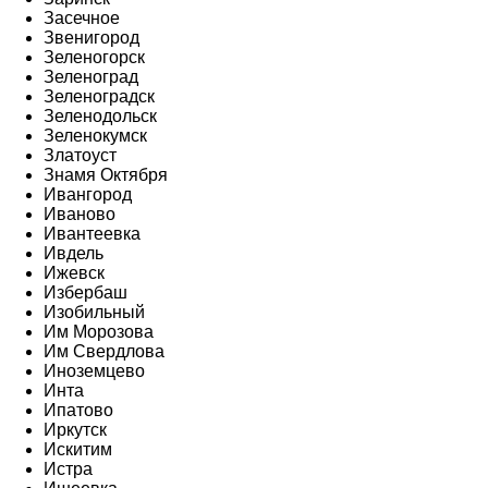
Засечное
Звенигород
Зеленогорск
Зеленоград
Зеленоградск
Зеленодольск
Зеленокумск
Златоуст
Знамя Октября
Ивангород
Иваново
Ивантеевка
Ивдель
Ижевск
Избербаш
Изобильный
Им Морозова
Им Свердлова
Иноземцево
Инта
Ипатово
Иркутск
Искитим
Истра