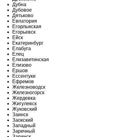
Дубна
Дубовое
Дятьково
Евпатория
Егорлыкская
Егорьевск
Ейск
Екатеринбург
Елабуга
Елец
Елизаветинская
Елизово
Ершов
Ессентуки
Ефремов
Железноводск
Железногорск
Жердевка
Жигулевск
Жуковский
Заинск
Заокский
Западный
Заречный
Заринск