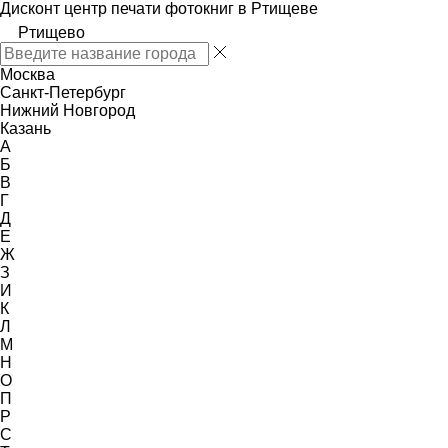
Дисконт центр печати фотокниг в Ртищеве
Ртищево
Москва
Санкт-Петербург
Нижний Новгород
Казань
А
Б
В
Г
Д
Е
Ж
З
И
К
Л
М
Н
О
П
Р
С