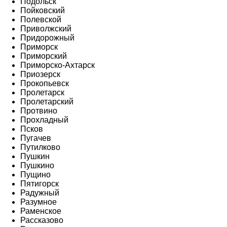
Подольск
Пойковский
Полевской
Приволжский
Придорожный
Приморск
Приморский
Приморско-Ахтарск
Приозерск
Прокопьевск
Пролетарск
Пролетарский
Протвино
Прохладный
Псков
Пугачев
Путилково
Пушкин
Пушкино
Пущино
Пятигорск
Радужный
Разумное
Раменское
Рассказово