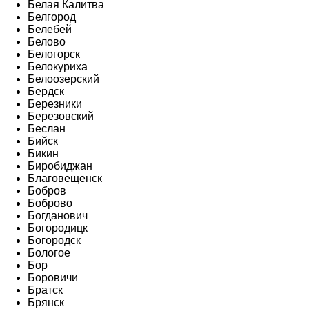
Белая Калитва
Белгород
Белебей
Белово
Белогорск
Белокуриха
Белоозерский
Бердск
Березники
Березовский
Беслан
Бийск
Бикин
Биробиджан
Благовещенск
Бобров
Боброво
Богданович
Богородицк
Богородск
Бологое
Бор
Боровичи
Братск
Брянск