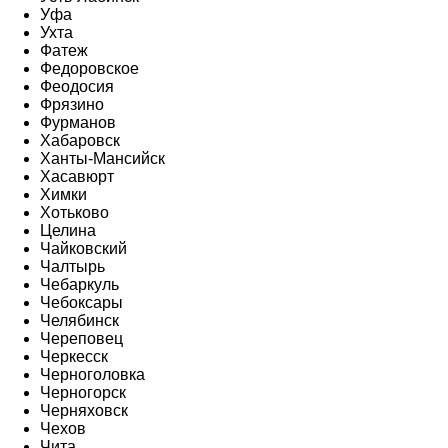
Уфа
Ухта
Фатеж
Федоровское
Феодосия
Фрязино
Фурманов
Хабаровск
Ханты-Мансийск
Хасавюрт
Химки
Хотьково
Целина
Чайковский
Чалтырь
Чебаркуль
Чебоксары
Челябинск
Череповец
Черкесск
Черноголовка
Черногорск
Черняховск
Чехов
Чита