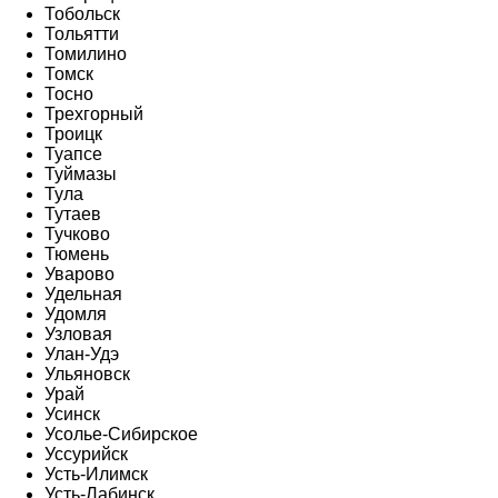
Тобольск
Тольятти
Томилино
Томск
Тосно
Трехгорный
Троицк
Туапсе
Туймазы
Тула
Тутаев
Тучково
Тюмень
Уварово
Удельная
Удомля
Узловая
Улан-Удэ
Ульяновск
Урай
Усинск
Усолье-Сибирское
Уссурийск
Усть-Илимск
Усть-Лабинск