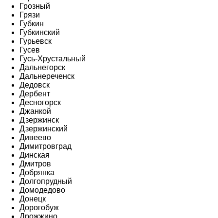
Грозный
Грязи
Губкин
Губкинский
Гурьевск
Гусев
Гусь-Хрустальный
Дальнегорск
Дальнереченск
Дедовск
Дербент
Десногорск
Джанкой
Дзержинск
Дзержинский
Дивеево
Димитровград
Динская
Дмитров
Добрянка
Долгопрудный
Домодедово
Донецк
Дорогобуж
Дрожжино