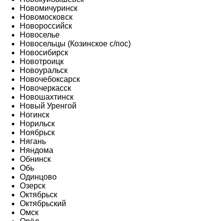
Новомичуринск
Новомосковск
Новороссийск
Новоселье
Новосельцы (Козинское с/пос)
Новосибирск
Новотроицк
Новоуральск
Новочебоксарск
Новочеркасск
Новошахтинск
Новый Уренгой
Ногинск
Норильск
Ноябрьск
Нягань
Няндома
Обнинск
Обь
Одинцово
Озерск
Октябрьск
Октябрьский
Омск