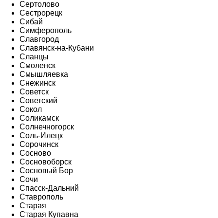
Сертолово
Сестрорецк
Сибай
Симферополь
Славгород
Славянск-на-Кубани
Сланцы
Смоленск
Смышляевка
Снежинск
Советск
Советский
Сокол
Соликамск
Солнечногорск
Соль-Илецк
Сорочинск
Сосново
Сосновоборск
Сосновый Бор
Сочи
Спасск-Дальний
Ставрополь
Старая
Старая Купавна