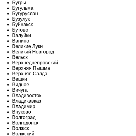
Бугры
Бугульма
Бугуруслан
Бузулук
Буйнакск
Бутово
Валуйки
Ванино
Великие Луки
Великий Новгород
Вельск
Верхнеднепровский
Верхняя Пышма
Верхняя Салда
Вешки
Видное
Вичуга
Владивосток
Владикавказ
Владимир
Внуково
Волгоград
Волгодонск
Волжск
Волжский