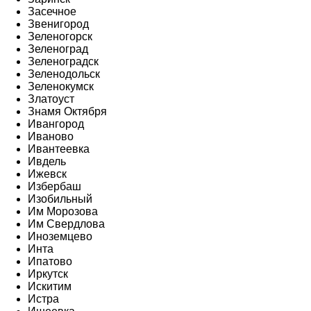
Засечное
Звенигород
Зеленогорск
Зеленоград
Зеленоградск
Зеленодольск
Зеленокумск
Златоуст
Знамя Октября
Ивангород
Иваново
Ивантеевка
Ивдель
Ижевск
Избербаш
Изобильный
Им Морозова
Им Свердлова
Иноземцево
Инта
Ипатово
Иркутск
Искитим
Истра