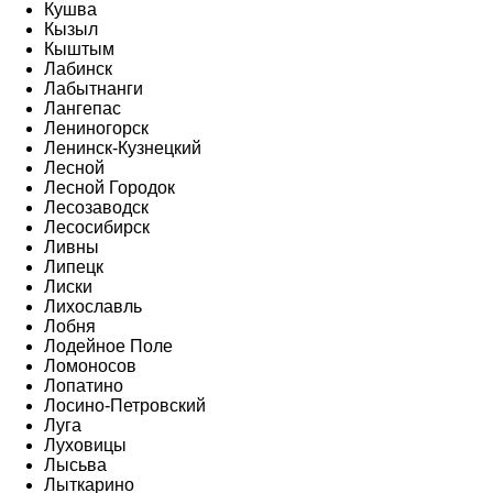
Кушва
Кызыл
Кыштым
Лабинск
Лабытнанги
Лангепас
Лениногорск
Ленинск-Кузнецкий
Лесной
Лесной Городок
Лесозаводск
Лесосибирск
Ливны
Липецк
Лиски
Лихославль
Лобня
Лодейное Поле
Ломоносов
Лопатино
Лосино-Петровский
Луга
Луховицы
Лысьва
Лыткарино