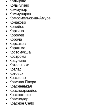
Кольцово
Кольчугино
Коммунар
Коммунарка
Комсомольск-на-Амуре
Конаково
Копейск
Коркино
Королев
Короча
Корсаков
Коряжма
Костомукша
Кострома
Косулино
Котельники
Котлас
Котовск
Красково
Красная Пахра
Красненькая
Красноармейск
Красногорск
Краснодар
Красное Село