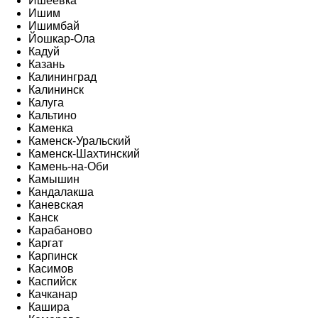
Ишеевка
Ишим
Ишимбай
Йошкар-Ола
Кадуй
Казань
Калининград
Калининск
Калуга
Кальтино
Каменка
Каменск-Уральский
Каменск-Шахтинский
Камень-на-Оби
Камышин
Кандалакша
Каневская
Канск
Карабаново
Каргат
Карпинск
Касимов
Каспийск
Качканар
Кашира