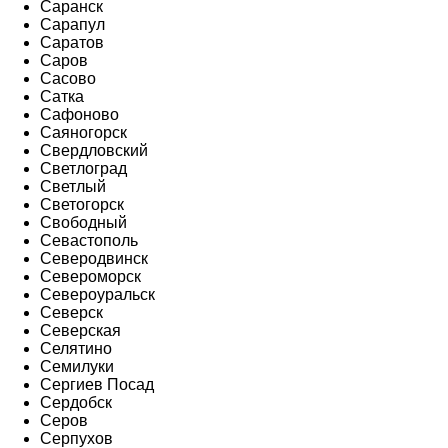
Саранск
Сарапул
Саратов
Саров
Сасово
Сатка
Сафоново
Саяногорск
Свердловский
Светлоград
Светлый
Светогорск
Свободный
Севастополь
Северодвинск
Североморск
Североуральск
Северск
Северская
Селятино
Семилуки
Сергиев Посад
Сердобск
Серов
Серпухов