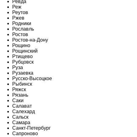
Ревда
Реж
Реутов
Ржев
Родники
Рославль
Ростов
Ростов-на-Дону
Рощино
Рощинский
Ртищево
Рубцовск
Руза
Рузаевка
Русско-Высоцкое
Рыбинск
Ряжск
Рязань
Саки
Салават
Салехард
Сальск
Самара
Санкт-Петербург
Сапроново