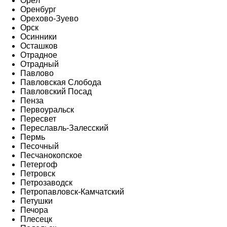
Орёл
Оренбург
Орехово-Зуево
Орск
Осинники
Осташков
Отрадное
Отрадный
Павлово
Павловская Слобода
Павловский Посад
Пенза
Первоуральск
Пересвет
Переславль-Залесский
Пермь
Песочный
Песчанокопское
Петергоф
Петровск
Петрозаводск
Петропавловск-Камчатский
Петушки
Печора
Плесецк