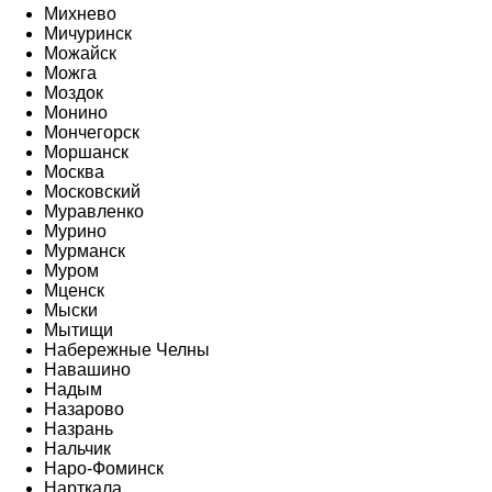
Михнево
Мичуринск
Можайск
Можга
Моздок
Монино
Мончегорск
Моршанск
Москва
Московский
Муравленко
Мурино
Мурманск
Муром
Мценск
Мыски
Мытищи
Набережные Челны
Навашино
Надым
Назарово
Назрань
Нальчик
Наро-Фоминск
Нарткала