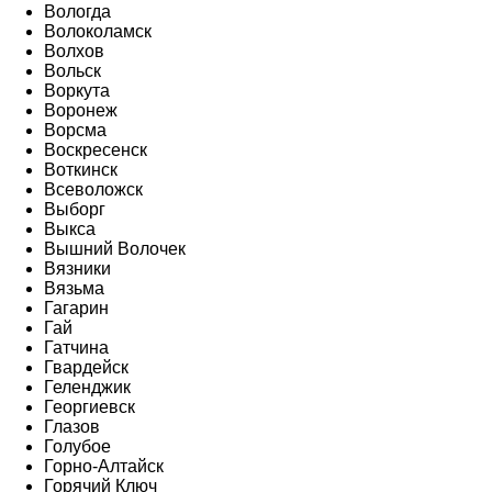
Вологда
Волоколамск
Волхов
Вольск
Воркута
Воронеж
Ворсма
Воскресенск
Воткинск
Всеволожск
Выборг
Выкса
Вышний Волочек
Вязники
Вязьма
Гагарин
Гай
Гатчина
Гвардейск
Геленджик
Георгиевск
Глазов
Голубое
Горно-Алтайск
Горячий Ключ