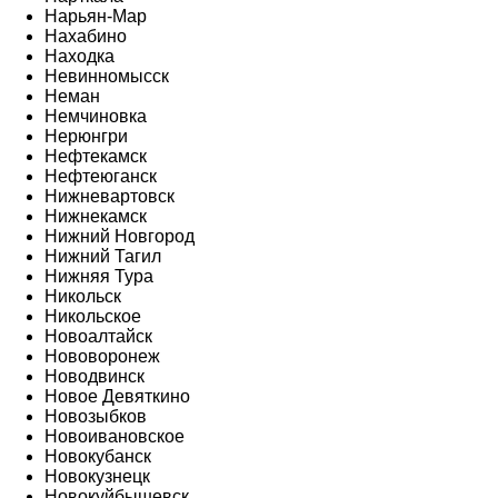
Нарьян-Мар
Нахабино
Находка
Невинномысск
Неман
Немчиновка
Нерюнгри
Нефтекамск
Нефтеюганск
Нижневартовск
Нижнекамск
Нижний Новгород
Нижний Тагил
Нижняя Тура
Никольск
Никольское
Новоалтайск
Нововоронеж
Новодвинск
Новое Девяткино
Новозыбков
Новоивановское
Новокубанск
Новокузнецк
Новокуйбышевск