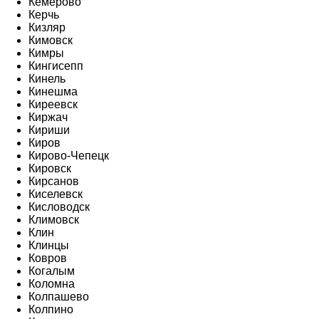
Кемерово
Керчь
Кизляр
Кимовск
Кимры
Кингисепп
Кинель
Кинешма
Киреевск
Киржач
Кириши
Киров
Кирово-Чепецк
Кировск
Кирсанов
Киселевск
Кисловодск
Климовск
Клин
Клинцы
Ковров
Когалым
Коломна
Колпашево
Колпино