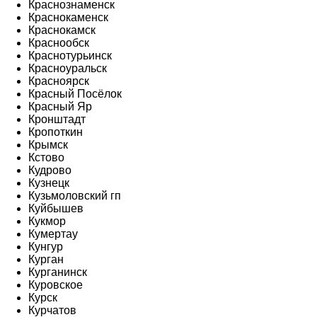
Краснознаменск
Краснокаменск
Краснокамск
Краснообск
Краснотурьинск
Красноуральск
Красноярск
Красный Посёлок
Красный Яр
Кронштадт
Кропоткин
Крымск
Кстово
Кудрово
Кузнецк
Кузьмоловский гп
Куйбышев
Кукмор
Кумертау
Кунгур
Курган
Курганинск
Куровское
Курск
Курчатов