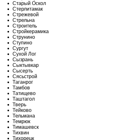
Старый Оскол
Стерлитамак
Стрежевой
Стрельна
Строитель
Стройкерамика
Струнино
Ступино
Сургут
Сухой Лог
Сызрань
Сыктывкар
Сысерть
Сясьстрой
Таганрог
Тамбов
Татищево
Таштагол
Тверь
Тейково
Тельмана
Темрюк
Тимашевск
Тихвин
Тихорецк