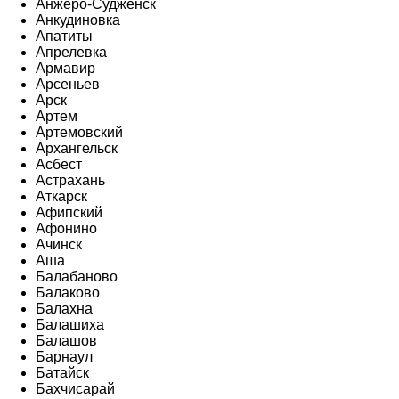
Анжеро-Судженск
Анкудиновка
Апатиты
Апрелевка
Армавир
Арсеньев
Арск
Артем
Артемовский
Архангельск
Асбест
Астрахань
Аткарск
Афипский
Афонино
Ачинск
Аша
Балабаново
Балаково
Балахна
Балашиха
Балашов
Барнаул
Батайск
Бахчисарай