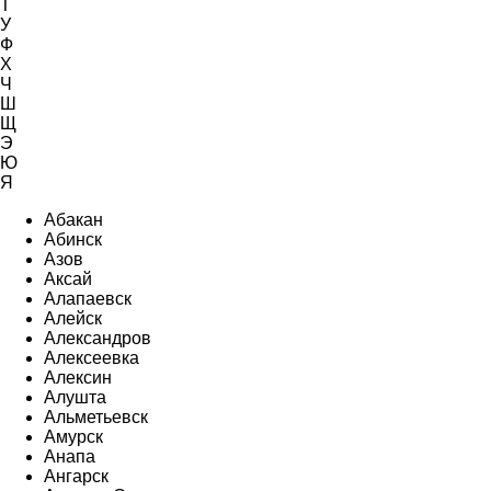
Т
У
Ф
Х
Ч
Ш
Щ
Э
Ю
Я
Абакан
Абинск
Азов
Аксай
Алапаевск
Алейск
Александров
Алексеевка
Алексин
Алушта
Альметьевск
Амурск
Анапа
Ангарск