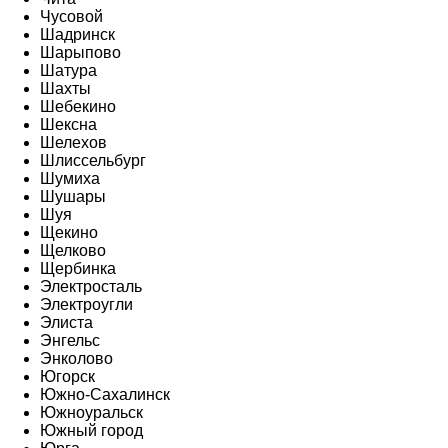
Чусовой
Шадринск
Шарыпово
Шатура
Шахты
Шебекино
Шексна
Шелехов
Шлиссельбург
Шумиха
Шушары
Шуя
Щекино
Щелково
Щербинка
Электросталь
Электроугли
Элиста
Энгельс
Энколово
Югорск
Южно-Сахалинск
Южноуральск
Южный город