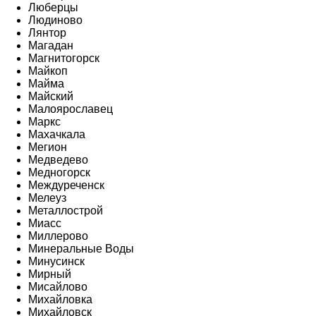
Люберцы
Людиново
Лянтор
Магадан
Магнитогорск
Майкоп
Майма
Майский
Малоярославец
Маркс
Махачкала
Мегион
Медведево
Медногорск
Междуреченск
Мелеуз
Металлострой
Миасс
Миллерово
Минеральные Воды
Минусинск
Мирный
Мисайлово
Михайловка
Михайловск