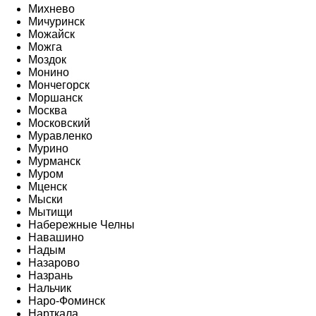
Михнево
Мичуринск
Можайск
Можга
Моздок
Монино
Мончегорск
Моршанск
Москва
Московский
Муравленко
Мурино
Мурманск
Муром
Мценск
Мыски
Мытищи
Набережные Челны
Навашино
Надым
Назарово
Назрань
Нальчик
Наро-Фоминск
Нарткала