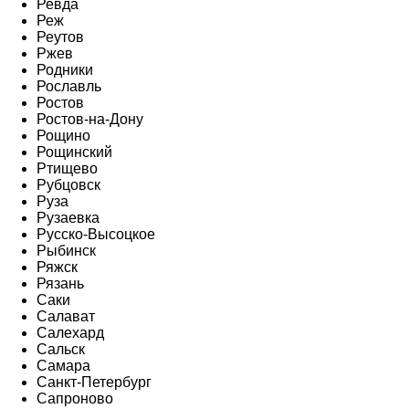
Ревда
Реж
Реутов
Ржев
Родники
Рославль
Ростов
Ростов-на-Дону
Рощино
Рощинский
Ртищево
Рубцовск
Руза
Рузаевка
Русско-Высоцкое
Рыбинск
Ряжск
Рязань
Саки
Салават
Салехард
Сальск
Самара
Санкт-Петербург
Сапроново