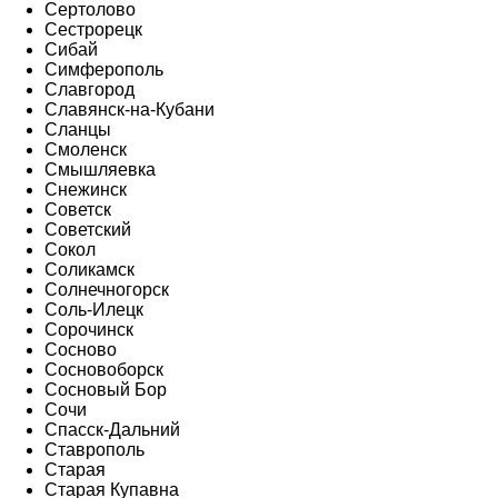
Сертолово
Сестрорецк
Сибай
Симферополь
Славгород
Славянск-на-Кубани
Сланцы
Смоленск
Смышляевка
Снежинск
Советск
Советский
Сокол
Соликамск
Солнечногорск
Соль-Илецк
Сорочинск
Сосново
Сосновоборск
Сосновый Бор
Сочи
Спасск-Дальний
Ставрополь
Старая
Старая Купавна