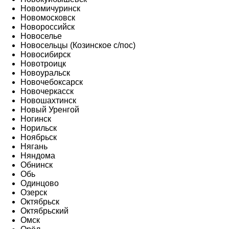
Новомичуринск
Новомосковск
Новороссийск
Новоселье
Новосельцы (Козинское с/пос)
Новосибирск
Новотроицк
Новоуральск
Новочебоксарск
Новочеркасск
Новошахтинск
Новый Уренгой
Ногинск
Норильск
Ноябрьск
Нягань
Няндома
Обнинск
Обь
Одинцово
Озерск
Октябрьск
Октябрьский
Омск