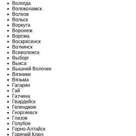
Вологда
Волоколамск
Волхов
Вольск
Воркута
Воронеж
Ворсма
Воскресенск
Воткинск
Всеволожск
Выборг
Выкса
Вышний Волочек
Вязники
Вязьма
Гагарин
Гай
Гатчина
Гвардейск
Геленджик
Георгиевск
Глазов
Голубое
Горно-Алтайск
Горячий Ключ