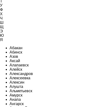
Т
У
Ф
Х
Ч
Ш
Щ
Э
Ю
Я
Абакан
Абинск
Азов
Аксай
Алапаевск
Алейск
Александров
Алексеевка
Алексин
Алушта
Альметьевск
Амурск
Анапа
Ангарск