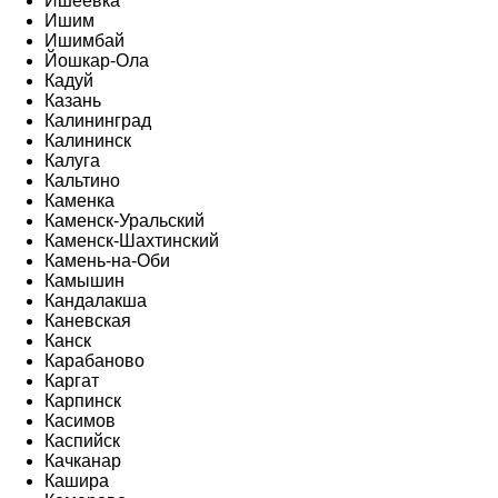
Ишеевка
Ишим
Ишимбай
Йошкар-Ола
Кадуй
Казань
Калининград
Калининск
Калуга
Кальтино
Каменка
Каменск-Уральский
Каменск-Шахтинский
Камень-на-Оби
Камышин
Кандалакша
Каневская
Канск
Карабаново
Каргат
Карпинск
Касимов
Каспийск
Качканар
Кашира