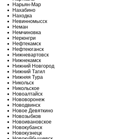
Нарьян-Мар
Нахабино
Находка
Невинномысск
Неман
Немчиновка
Нерюнгри
Нефтекамск
Нефтеюганск
Нижневартовск
Нижнекамск
Нижний Новгород
Нижний Тагил
Нижняя Тура
Никольск
Никольское
Новоалтайск
Нововоронеж
Новодвинск
Новое Девяткино
Новозыбков
Новоивановское
Новокубанск
Новокузнецк
Новокуйбышевск