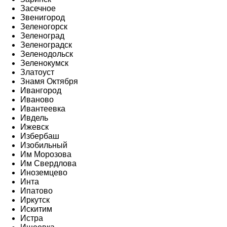
Засечное
Звенигород
Зеленогорск
Зеленоград
Зеленоградск
Зеленодольск
Зеленокумск
Златоуст
Знамя Октября
Ивангород
Иваново
Ивантеевка
Ивдель
Ижевск
Избербаш
Изобильный
Им Морозова
Им Свердлова
Иноземцево
Инта
Ипатово
Иркутск
Искитим
Истра