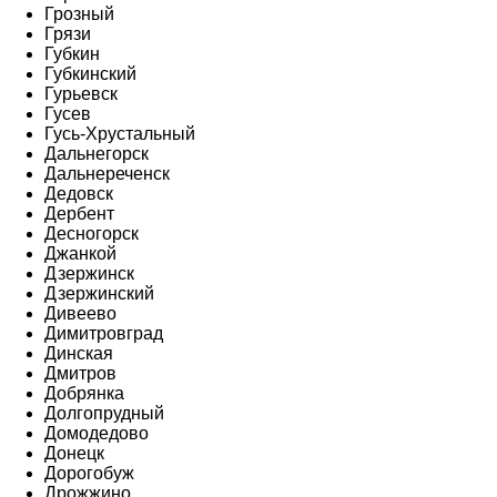
Грозный
Грязи
Губкин
Губкинский
Гурьевск
Гусев
Гусь-Хрустальный
Дальнегорск
Дальнереченск
Дедовск
Дербент
Десногорск
Джанкой
Дзержинск
Дзержинский
Дивеево
Димитровград
Динская
Дмитров
Добрянка
Долгопрудный
Домодедово
Донецк
Дорогобуж
Дрожжино