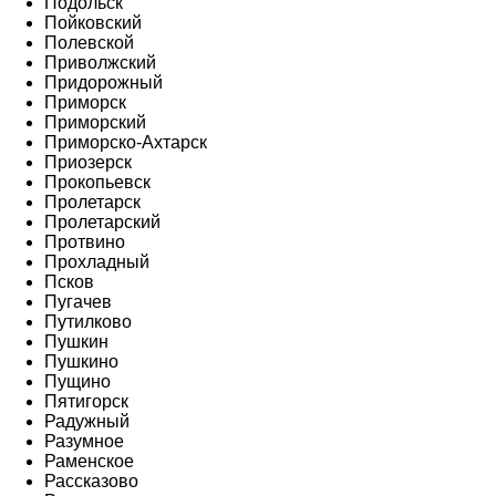
Подольск
Пойковский
Полевской
Приволжский
Придорожный
Приморск
Приморский
Приморско-Ахтарск
Приозерск
Прокопьевск
Пролетарск
Пролетарский
Протвино
Прохладный
Псков
Пугачев
Путилково
Пушкин
Пушкино
Пущино
Пятигорск
Радужный
Разумное
Раменское
Рассказово