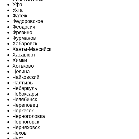
Уфа
Ухта
Фатеж
Федоровское
Феодосия
Фрязино
Фурманов
Хабаровск
Ханты-Мансийск
Хасавюрт
Химки
Хотьково
Целина
Чайковский
Чалтырь
Чебаркуль
Чебоксары
Челябинск
Череповец
Черкесск
Черноголовка
Черногорск
Черняховск
Чехов
Чита