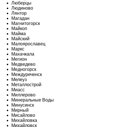
Люберцы
Людиново
Лянтор
Магадан
Магнитогорск
Майкоп
Майма
Майский
Малоярославец
Маркс
Махачкала
Мегион
Медведево
Медногорск
Междуреченск
Мелеуз
Металлострой
Миасс
Миллерово
Минеральные Воды
Минусинск
Мирный
Мисайлово
Михайловка
Михайловск