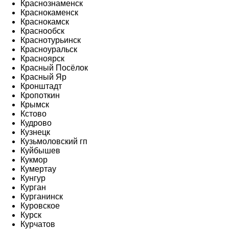
Краснознаменск
Краснокаменск
Краснокамск
Краснообск
Краснотурьинск
Красноуральск
Красноярск
Красный Посёлок
Красный Яр
Кронштадт
Кропоткин
Крымск
Кстово
Кудрово
Кузнецк
Кузьмоловский гп
Куйбышев
Кукмор
Кумертау
Кунгур
Курган
Курганинск
Куровское
Курск
Курчатов