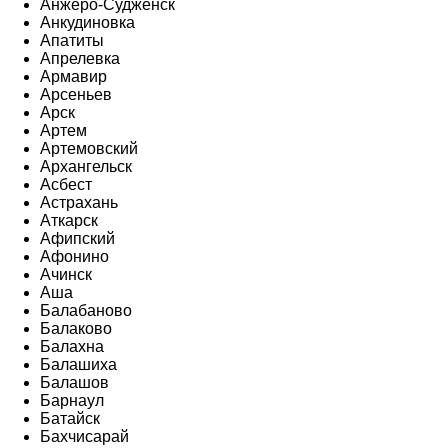
Анжеро-Судженск
Анкудиновка
Апатиты
Апрелевка
Армавир
Арсеньев
Арск
Артем
Артемовский
Архангельск
Асбест
Астрахань
Аткарск
Афипский
Афонино
Ачинск
Аша
Балабаново
Балаково
Балахна
Балашиха
Балашов
Барнаул
Батайск
Бахчисарай