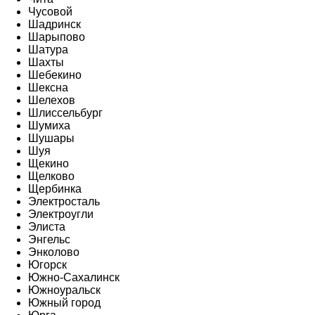
Чусовой
Шадринск
Шарыпово
Шатура
Шахты
Шебекино
Шексна
Шелехов
Шлиссельбург
Шумиха
Шушары
Шуя
Щекино
Щелково
Щербинка
Электросталь
Электроугли
Элиста
Энгельс
Энколово
Югорск
Южно-Сахалинск
Южноуральск
Южный город