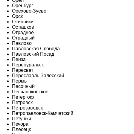
Орёл
Оренбург
Орехово-Зуево
Орск
Осинники
Осташков
Отрадное
Отрадный
Павлово
Павловская Слобода
Павловский Посад
Пенза
Первоуральск
Пересвет
Переславль-Залесский
Пермь
Песочный
Песчанокопское
Петергоф
Петровск
Петрозаводск
Петропавловск-Камчатский
Петушки
Печора
Плесецк