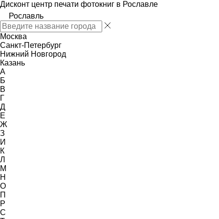
Дисконт центр печати фотокниг в Рославле
Рославль
Москва
Санкт-Петербург
Нижний Новгород
Казань
А
Б
В
Г
Д
Е
Ж
З
И
К
Л
М
Н
О
П
Р
С