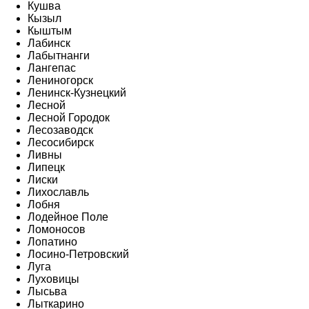
Кушва
Кызыл
Кыштым
Лабинск
Лабытнанги
Лангепас
Лениногорск
Ленинск-Кузнецкий
Лесной
Лесной Городок
Лесозаводск
Лесосибирск
Ливны
Липецк
Лиски
Лихославль
Лобня
Лодейное Поле
Ломоносов
Лопатино
Лосино-Петровский
Луга
Луховицы
Лысьва
Лыткарино