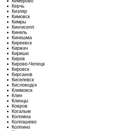
Кемерово
Керчь
Кизляр
Кимовск
Кимры
Кингисепп
Кинель
Кинешма
Киреевск
Киржач
Кириши
Киров
Кирово-Чепецк
Кировск
Кирсанов
Киселевск
Кисловодск
Климовск
Клин
Клинцы
Ковров
Когалым
Коломна
Колпашево
Колпино