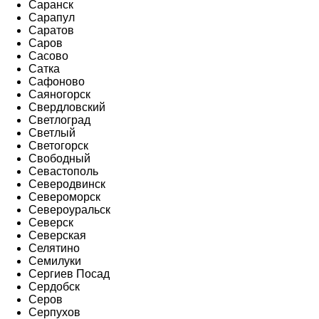
Саранск
Сарапул
Саратов
Саров
Сасово
Сатка
Сафоново
Саяногорск
Свердловский
Светлоград
Светлый
Светогорск
Свободный
Севастополь
Северодвинск
Североморск
Североуральск
Северск
Северская
Селятино
Семилуки
Сергиев Посад
Сердобск
Серов
Серпухов