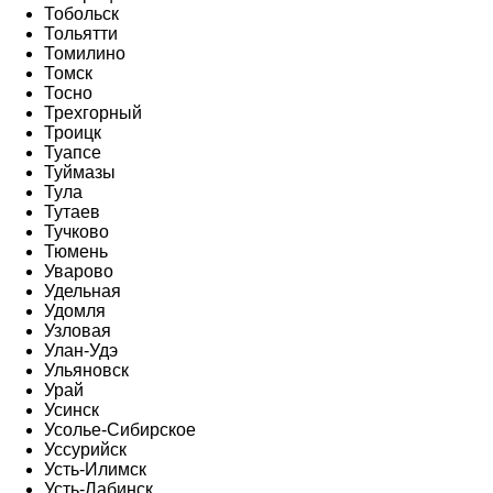
Тобольск
Тольятти
Томилино
Томск
Тосно
Трехгорный
Троицк
Туапсе
Туймазы
Тула
Тутаев
Тучково
Тюмень
Уварово
Удельная
Удомля
Узловая
Улан-Удэ
Ульяновск
Урай
Усинск
Усолье-Сибирское
Уссурийск
Усть-Илимск
Усть-Лабинск