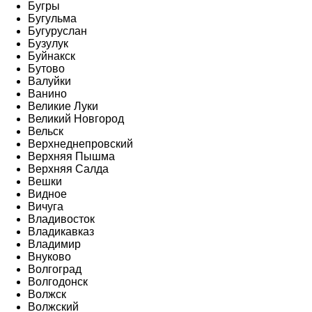
Бугры
Бугульма
Бугуруслан
Бузулук
Буйнакск
Бутово
Валуйки
Ванино
Великие Луки
Великий Новгород
Вельск
Верхнеднепровский
Верхняя Пышма
Верхняя Салда
Вешки
Видное
Вичуга
Владивосток
Владикавказ
Владимир
Внуково
Волгоград
Волгодонск
Волжск
Волжский