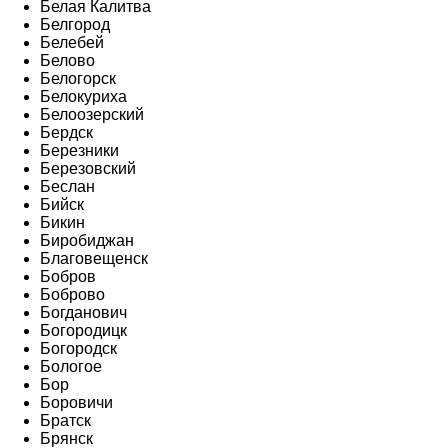
Белая Калитва
Белгород
Белебей
Белово
Белогорск
Белокуриха
Белоозерский
Бердск
Березники
Березовский
Беслан
Бийск
Бикин
Биробиджан
Благовещенск
Бобров
Боброво
Богданович
Богородицк
Богородск
Бологое
Бор
Боровичи
Братск
Брянск