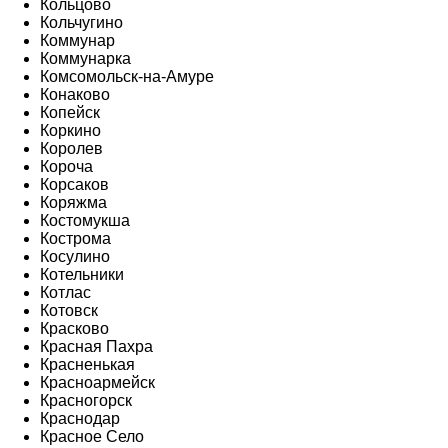
Кольцово
Кольчугино
Коммунар
Коммунарка
Комсомольск-на-Амуре
Конаково
Копейск
Коркино
Королев
Короча
Корсаков
Коряжма
Костомукша
Кострома
Косулино
Котельники
Котлас
Котовск
Красково
Красная Пахра
Красненькая
Красноармейск
Красногорск
Краснодар
Красное Село