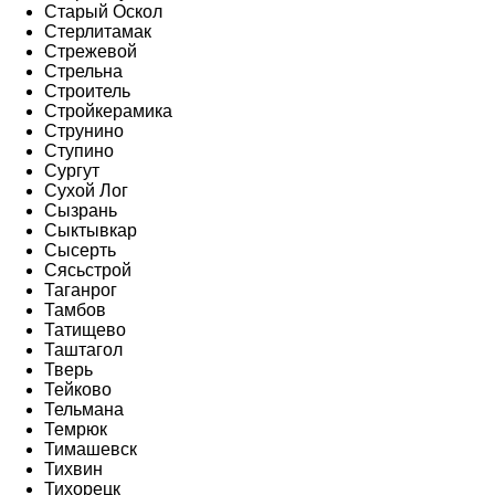
Старый Оскол
Стерлитамак
Стрежевой
Стрельна
Строитель
Стройкерамика
Струнино
Ступино
Сургут
Сухой Лог
Сызрань
Сыктывкар
Сысерть
Сясьстрой
Таганрог
Тамбов
Татищево
Таштагол
Тверь
Тейково
Тельмана
Темрюк
Тимашевск
Тихвин
Тихорецк