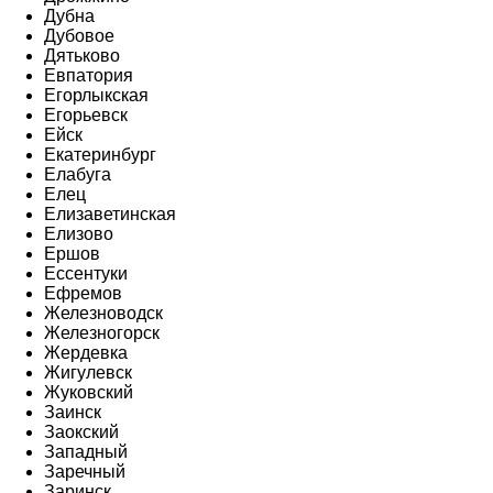
Дубна
Дубовое
Дятьково
Евпатория
Егорлыкская
Егорьевск
Ейск
Екатеринбург
Елабуга
Елец
Елизаветинская
Елизово
Ершов
Ессентуки
Ефремов
Железноводск
Железногорск
Жердевка
Жигулевск
Жуковский
Заинск
Заокский
Западный
Заречный
Заринск