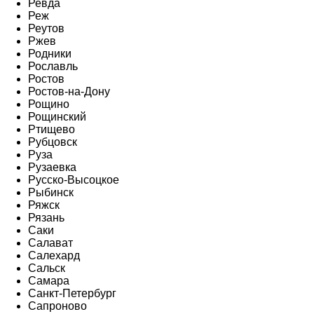
Ревда
Реж
Реутов
Ржев
Родники
Рославль
Ростов
Ростов-на-Дону
Рощино
Рощинский
Ртищево
Рубцовск
Руза
Рузаевка
Русско-Высоцкое
Рыбинск
Ряжск
Рязань
Саки
Салават
Салехард
Сальск
Самара
Санкт-Петербург
Сапроново