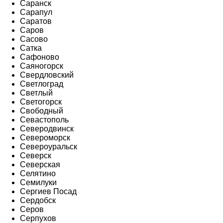
Саранск
Сарапул
Саратов
Саров
Сасово
Сатка
Сафоново
Саяногорск
Свердловский
Светлоград
Светлый
Светогорск
Свободный
Севастополь
Северодвинск
Североморск
Североуральск
Северск
Северская
Селятино
Семилуки
Сергиев Посад
Сердобск
Серов
Серпухов