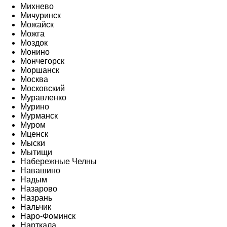
Михнево
Мичуринск
Можайск
Можга
Моздок
Монино
Мончегорск
Моршанск
Москва
Московский
Муравленко
Мурино
Мурманск
Муром
Мценск
Мыски
Мытищи
Набережные Челны
Навашино
Надым
Назарово
Назрань
Нальчик
Наро-Фоминск
Нарткала