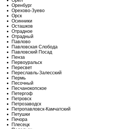
Орёл
Оренбург
Орехово-Зуево
Орск
Осинники
Осташков
Отрадное
Отрадный
Павлово
Павловская Слобода
Павловский Посад
Пенза
Первоуральск
Пересвет
Переславль-Залесский
Пермь
Песочный
Песчанокопское
Петергоф
Петровск
Петрозаводск
Петропавловск-Камчатский
Петушки
Печора
Плесецк