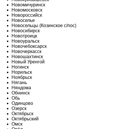
Новомичуринск
Новомосковск
Новороссийск
Новоселье
Новосельцы (Козинское с/пос)
Новосибирск
Новотроицк
Новоуральск
Новочебоксарск
Новочеркасск
Новошахтинск
Новый Уренгой
Ногинск
Норильск
Ноябрьск
Нягань
Няндома
Обнинск
Обь
Одинцово
Озерск
Октябрьск
Октябрьский
Омск