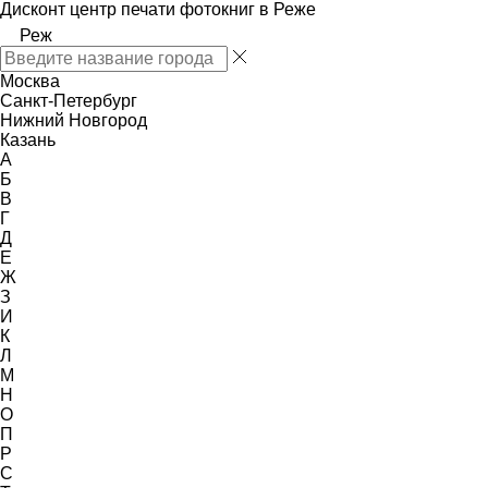
Дисконт центр печати фотокниг в Реже
Реж
Москва
Санкт-Петербург
Нижний Новгород
Казань
А
Б
В
Г
Д
Е
Ж
З
И
К
Л
М
Н
О
П
Р
С