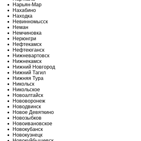
Нарьян-Мар
Нахабино
Находка
Невинномысск
Неман
Немчиновка
Нерюнгри
Нефтекамск
Нефтеюганск
Нижневартовск
Нижнекамск
Нижний Новгород
Нижний Тагил
Нижняя Тура
Никольск
Никольское
Новоалтайск
Нововоронеж
Новодвинск
Новое Девяткино
Новозыбков
Новоивановское
Новокубанск
Новокузнецк
Новокуйбышевск