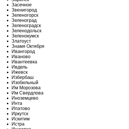
Засечное
Звенигород
Зеленогорск
Зеленоград
Зеленоградск
Зеленодольск
Зеленокумск
Златоуст
Знамя Октября
Ивангород
Иваново
Ивантеевка
Ивдель
Ижевск
Избербаш
Изобильный
Им Морозова
Им Свердлова
Иноземцево
Инта
Ипатово
Иркутск
Искитим
Истра