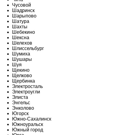
Чусовой
Шадринск
Шарыпово
Шатура
Шахты
Шебекино
Шексна
Шелехов
Шлиссельбург
Шумиха
Шушары
Шуя
Щекино
Щелково
Щербинка
Электросталь
Электроугли
Элиста
Энгельс
Энколово
Югорск
Южно-Сахалинск
Южноуральск
Южный город