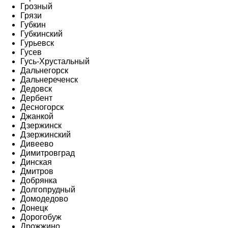
Грозный
Грязи
Губкин
Губкинский
Гурьевск
Гусев
Гусь-Хрустальный
Дальнегорск
Дальнереченск
Дедовск
Дербент
Десногорск
Джанкой
Дзержинск
Дзержинский
Дивеево
Димитровград
Динская
Дмитров
Добрянка
Долгопрудный
Домодедово
Донецк
Дорогобуж
Дрожжино