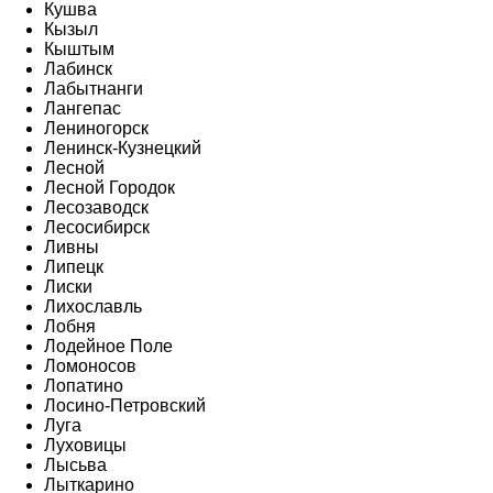
Кушва
Кызыл
Кыштым
Лабинск
Лабытнанги
Лангепас
Лениногорск
Ленинск-Кузнецкий
Лесной
Лесной Городок
Лесозаводск
Лесосибирск
Ливны
Липецк
Лиски
Лихославль
Лобня
Лодейное Поле
Ломоносов
Лопатино
Лосино-Петровский
Луга
Луховицы
Лысьва
Лыткарино