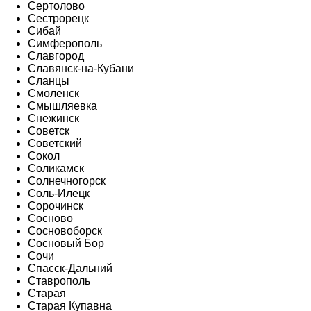
Сертолово
Сестрорецк
Сибай
Симферополь
Славгород
Славянск-на-Кубани
Сланцы
Смоленск
Смышляевка
Снежинск
Советск
Советский
Сокол
Соликамск
Солнечногорск
Соль-Илецк
Сорочинск
Сосново
Сосновоборск
Сосновый Бор
Сочи
Спасск-Дальний
Ставрополь
Старая
Старая Купавна