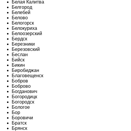
Белая Калитва
Белгород
Белебей
Белово
Белогорск
Белокуриха
Белоозерский
Бердск
Березники
Березовский
Беслан
Бийск
Бикин
Биробиджан
Благовещенск
Бобров
Боброво
Богданович
Богородицк
Богородск
Бологое
Бор
Боровичи
Братск
Брянск