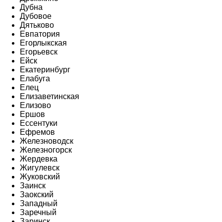
Дубна
Дубовое
Дятьково
Евпатория
Егорлыкская
Егорьевск
Ейск
Екатеринбург
Елабуга
Елец
Елизаветинская
Елизово
Ершов
Ессентуки
Ефремов
Железноводск
Железногорск
Жердевка
Жигулевск
Жуковский
Заинск
Заокский
Западный
Заречный
Заринск