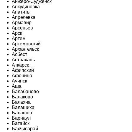
Анжеро-Судженск
Анкудиновка
Апатиты
Апрелевка
Армавир
Арсеньев
Арск
Артем
Артемовский
Архангельск
Асбест
Астрахань
Аткарск
Афипский
Афонино
Ачинск
Аша
Балабаново
Балаково
Балахна
Балашиха
Балашов
Барнаул
Батайск
Бахчисарай