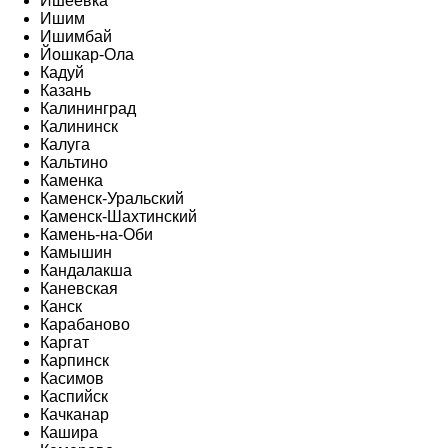
Ишеевка
Ишим
Ишимбай
Йошкар-Ола
Кадуй
Казань
Калининград
Калининск
Калуга
Кальтино
Каменка
Каменск-Уральский
Каменск-Шахтинский
Камень-на-Оби
Камышин
Кандалакша
Каневская
Канск
Карабаново
Каргат
Карпинск
Касимов
Каспийск
Качканар
Кашира