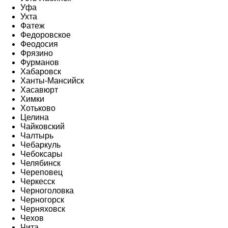
Уфа
Ухта
Фатеж
Федоровское
Феодосия
Фрязино
Фурманов
Хабаровск
Ханты-Мансийск
Хасавюрт
Химки
Хотьково
Целина
Чайковский
Чалтырь
Чебаркуль
Чебоксары
Челябинск
Череповец
Черкесск
Черноголовка
Черногорск
Черняховск
Чехов
Чита