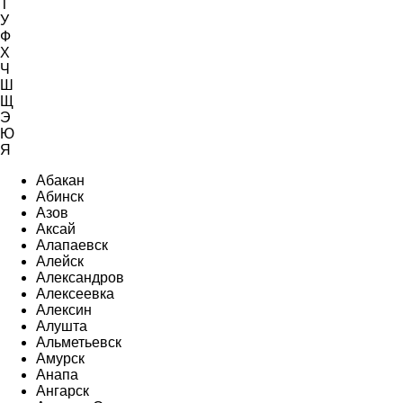
Т
У
Ф
Х
Ч
Ш
Щ
Э
Ю
Я
Абакан
Абинск
Азов
Аксай
Алапаевск
Алейск
Александров
Алексеевка
Алексин
Алушта
Альметьевск
Амурск
Анапа
Ангарск