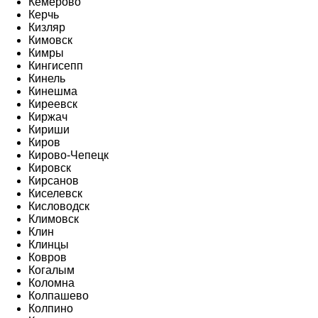
Кемерово
Керчь
Кизляр
Кимовск
Кимры
Кингисепп
Кинель
Кинешма
Киреевск
Киржач
Кириши
Киров
Кирово-Чепецк
Кировск
Кирсанов
Киселевск
Кисловодск
Климовск
Клин
Клинцы
Ковров
Когалым
Коломна
Колпашево
Колпино