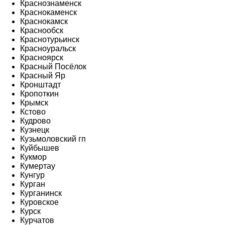
Краснознаменск
Краснокаменск
Краснокамск
Краснообск
Краснотурьинск
Красноуральск
Красноярск
Красный Посёлок
Красный Яр
Кронштадт
Кропоткин
Крымск
Кстово
Кудрово
Кузнецк
Кузьмоловский гп
Куйбышев
Кукмор
Кумертау
Кунгур
Курган
Курганинск
Куровское
Курск
Курчатов