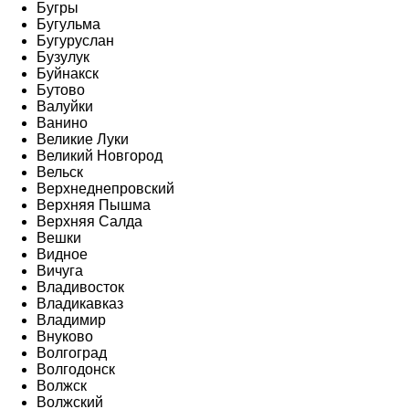
Бугры
Бугульма
Бугуруслан
Бузулук
Буйнакск
Бутово
Валуйки
Ванино
Великие Луки
Великий Новгород
Вельск
Верхнеднепровский
Верхняя Пышма
Верхняя Салда
Вешки
Видное
Вичуга
Владивосток
Владикавказ
Владимир
Внуково
Волгоград
Волгодонск
Волжск
Волжский