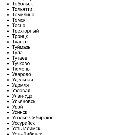
Тобольск
Тольятти
Томилино
Томск
Тосно
Трехгорный
Троицк
Туапсе
Туймазы
Тула
Тутаев
Тучково
Тюмень
Уварово
Удельная
Удомля
Узловая
Улан-Удэ
Ульяновск
Урай
Усинск
Усолье-Сибирское
Уссурийск
Усть-Илимск
Усть-Лабинск