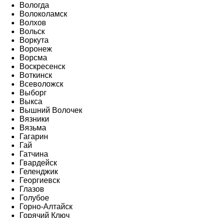
Вологда
Волоколамск
Волхов
Вольск
Воркута
Воронеж
Ворсма
Воскресенск
Воткинск
Всеволожск
Выборг
Выкса
Вышний Волочек
Вязники
Вязьма
Гагарин
Гай
Гатчина
Гвардейск
Геленджик
Георгиевск
Глазов
Голубое
Горно-Алтайск
Горячий Ключ