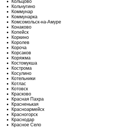
Кольцово
Кольчугино
Коммунар
Коммунарка
Комсомольск-на-Амуре
Конаково
Копейск
Коркино
Королев
Короча
Корсаков
Коряжма
Костомукша
Кострома
Косулино
Котельники
Котлас
Котовск
Красково
Красная Пахра
Красненькая
Красноармейск
Красногорск
Краснодар
Красное Село