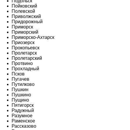
Подольск
Пойковский
Полевской
Приволжский
Придорожный
Приморск
Приморский
Приморско-Ахтарск
Приозерск
Прокопьевск
Пролетарск
Пролетарский
Протвино
Прохладный
Псков
Пугачев
Путилково
Пушкин
Пушкино
Пущино
Пятигорск
Радужный
Разумное
Раменское
Рассказово