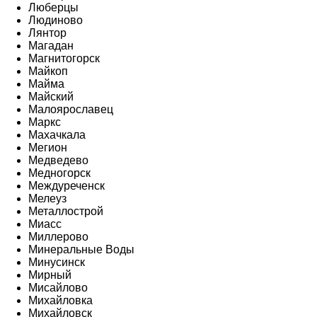
Люберцы
Людиново
Лянтор
Магадан
Магнитогорск
Майкоп
Майма
Майский
Малоярославец
Маркс
Махачкала
Мегион
Медведево
Медногорск
Междуреченск
Мелеуз
Металлострой
Миасс
Миллерово
Минеральные Воды
Минусинск
Мирный
Мисайлово
Михайловка
Михайловск