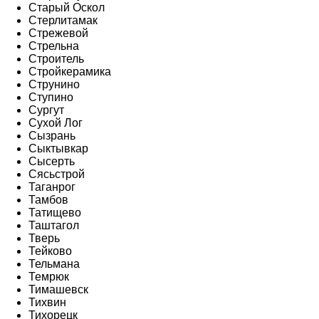
Старый Оскол
Стерлитамак
Стрежевой
Стрельна
Строитель
Стройкерамика
Струнино
Ступино
Сургут
Сухой Лог
Сызрань
Сыктывкар
Сысерть
Сясьстрой
Таганрог
Тамбов
Татищево
Таштагол
Тверь
Тейково
Тельмана
Темрюк
Тимашевск
Тихвин
Тихорецк