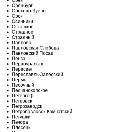
Орёл
Оренбург
Орехово-Зуево
Орск
Осинники
Осташков
Отрадное
Отрадный
Павлово
Павловская Слобода
Павловский Посад
Пенза
Первоуральск
Пересвет
Переславль-Залесский
Пермь
Песочный
Песчанокопское
Петергоф
Петровск
Петрозаводск
Петропавловск-Камчатский
Петушки
Печора
Плесецк