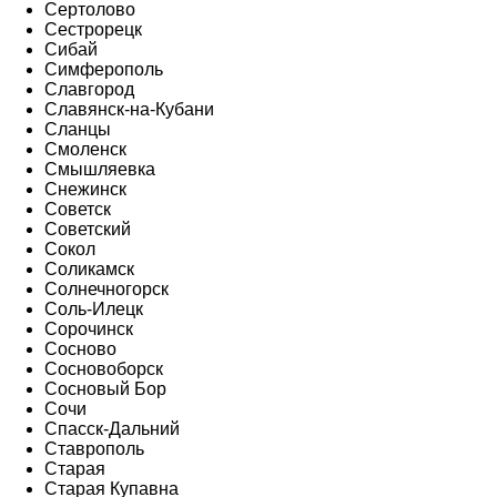
Сертолово
Сестрорецк
Сибай
Симферополь
Славгород
Славянск-на-Кубани
Сланцы
Смоленск
Смышляевка
Снежинск
Советск
Советский
Сокол
Соликамск
Солнечногорск
Соль-Илецк
Сорочинск
Сосново
Сосновоборск
Сосновый Бор
Сочи
Спасск-Дальний
Ставрополь
Старая
Старая Купавна