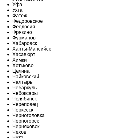
Уфа
Ухта
Фатеж
Федоровское
Феодосия
Фрязино
Фурманов
Хабаровск
Ханты-Мансийск
Хасавюрт
Химки
Хотьково
Целина
Чайковский
Чалтырь
Чебаркуль
Чебоксары
Челябинск
Череповец
Черкесск
Черноголовка
Черногорск
Черняховск
Чехов
Чита