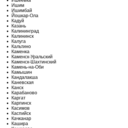
Ишеевка
Ишим
Ишимбай
Йошкар-Ола
Кадуй
Казань
Калининград
Калининск
Калуга
Кальтино
Каменка
Каменск-Уральский
Каменск-Шахтинский
Камень-на-Оби
Камышин
Кандалакша
Каневская
Канск
Карабаново
Каргат
Карпинск
Касимов
Каспийск
Качканар
Кашира