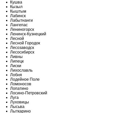
Кушва
Кызыл
Кыштым
Лабинск
Лабытнанги
Лангепас
Лениногорск
Ленинск-Кузнецкий
Лесной
Лесной Городок
Лесозаводск
Лесосибирск
Ливны
Липецк
Лиски
Лихославль
Лобня
Лодейное Поле
Ломоносов
Лопатино
Лосино-Петровский
Луга
Луховицы
Лысьва
Лыткарино