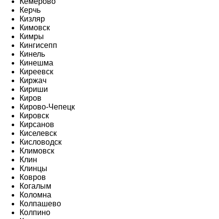
Кемерово
Керчь
Кизляр
Кимовск
Кимры
Кингисепп
Кинель
Кинешма
Киреевск
Киржач
Кириши
Киров
Кирово-Чепецк
Кировск
Кирсанов
Киселевск
Кисловодск
Климовск
Клин
Клинцы
Ковров
Когалым
Коломна
Колпашево
Колпино