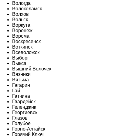
Вологда
Волоколамск
Волхов
Вольск
Воркута
Воронеж
Ворсма
Воскресенск
Воткинск
Всеволожск
Выборг
Выкса
Вышний Волочек
Вязники
Вязьма
Гагарин
Гай
Гатчина
Гвардейск
Геленджик
Георгиевск
Глазов
Голубое
Горно-Алтайск
Горячий Ключ