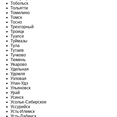
Тобольск
Тольятти
Томилино
Томск
Тосно
Трехгорный
Троицк
Туапсе
Туймазы
Тула
Тутаев
Тучково
Тюмень
Уварово
Удельная
Удомля
Узловая
Улан-Удэ
Ульяновск
Урай
Усинск
Усолье-Сибирское
Уссурийск
Усть-Илимск
Усть-Лабинск