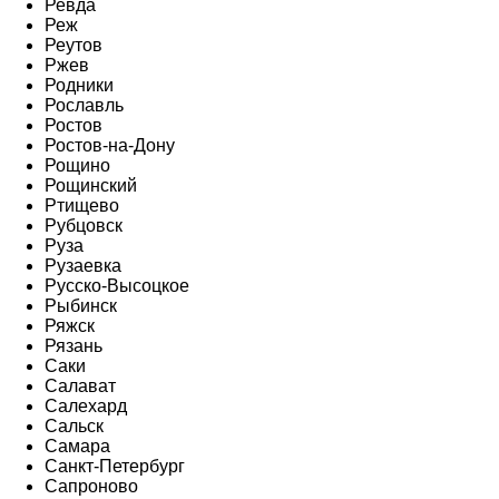
Ревда
Реж
Реутов
Ржев
Родники
Рославль
Ростов
Ростов-на-Дону
Рощино
Рощинский
Ртищево
Рубцовск
Руза
Рузаевка
Русско-Высоцкое
Рыбинск
Ряжск
Рязань
Саки
Салават
Салехард
Сальск
Самара
Санкт-Петербург
Сапроново