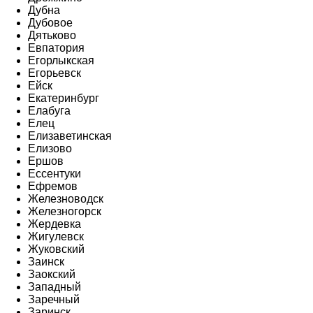
Дубна
Дубовое
Дятьково
Евпатория
Егорлыкская
Егорьевск
Ейск
Екатеринбург
Елабуга
Елец
Елизаветинская
Елизово
Ершов
Ессентуки
Ефремов
Железноводск
Железногорск
Жердевка
Жигулевск
Жуковский
Заинск
Заокский
Западный
Заречный
Заринск