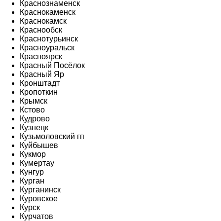
Краснознаменск
Краснокаменск
Краснокамск
Краснообск
Краснотурьинск
Красноуральск
Красноярск
Красный Посёлок
Красный Яр
Кронштадт
Кропоткин
Крымск
Кстово
Кудрово
Кузнецк
Кузьмоловский гп
Куйбышев
Кукмор
Кумертау
Кунгур
Курган
Курганинск
Куровское
Курск
Курчатов