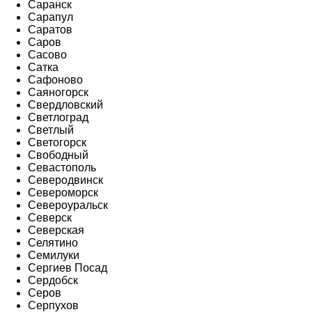
Саранск
Сарапул
Саратов
Саров
Сасово
Сатка
Сафоново
Саяногорск
Свердловский
Светлоград
Светлый
Светогорск
Свободный
Севастополь
Северодвинск
Североморск
Североуральск
Северск
Северская
Селятино
Семилуки
Сергиев Посад
Сердобск
Серов
Серпухов