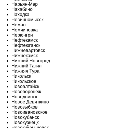
Нарьян-Мар
Нахабино
Находка
Невинномысск
Неман
Немчиновка
Нерюнгри
Нефтекамск
Нефтеюганск
Нижневартовск
Нижнекамск
Нижний Новгород
Нижний Тагил
Нижняя Тура
Никольск
Никольское
Новоалтайск
Нововоронеж
Новодвинск
Новое Девяткино
Новозыбков
Новоивановское
Новокубанск
Новокузнецк
Новокуйбышевск