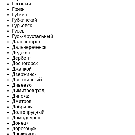
Грозный
Грязи
Губкин
Губкинский
Гурьевск
Гусев
Гусь-Хрустальный
Дальнегорск
Дальнереченск
Дедовск
Дербент
Десногорск
Джанкой
Дзержинск
Дзержинский
Дивеево
Димитровград
Динская
Дмитров
Добрянка
Долгопрудный
Домодедово
Донецк
Дорогобуж
Дрожжино