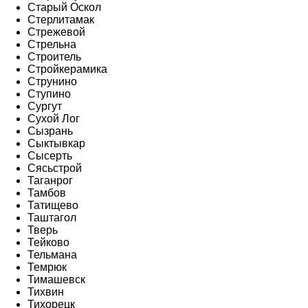
Старый Оскол
Стерлитамак
Стрежевой
Стрельна
Строитель
Стройкерамика
Струнино
Ступино
Сургут
Сухой Лог
Сызрань
Сыктывкар
Сысерть
Сясьстрой
Таганрог
Тамбов
Татищево
Таштагол
Тверь
Тейково
Тельмана
Темрюк
Тимашевск
Тихвин
Тихорецк