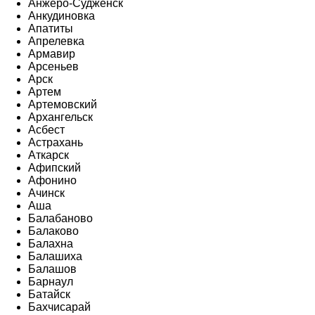
Анжеро-Судженск
Анкудиновка
Апатиты
Апрелевка
Армавир
Арсеньев
Арск
Артем
Артемовский
Архангельск
Асбест
Астрахань
Аткарск
Афипский
Афонино
Ачинск
Аша
Балабаново
Балаково
Балахна
Балашиха
Балашов
Барнаул
Батайск
Бахчисарай