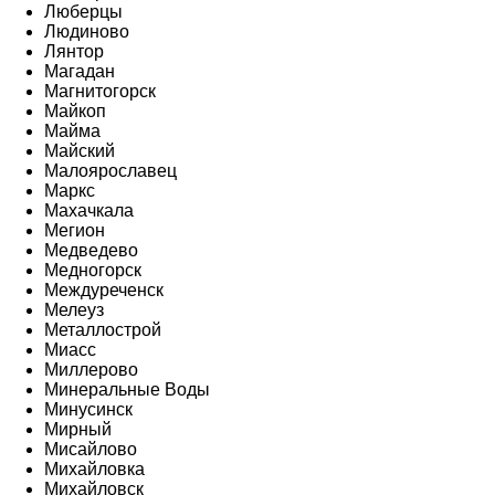
Люберцы
Людиново
Лянтор
Магадан
Магнитогорск
Майкоп
Майма
Майский
Малоярославец
Маркс
Махачкала
Мегион
Медведево
Медногорск
Междуреченск
Мелеуз
Металлострой
Миасс
Миллерово
Минеральные Воды
Минусинск
Мирный
Мисайлово
Михайловка
Михайловск