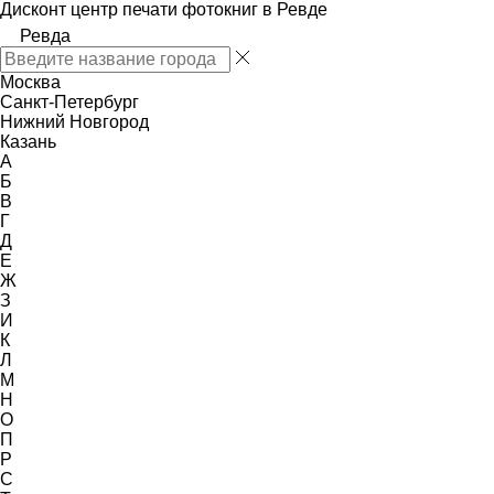
Дисконт центр печати фотокниг в Ревде
Ревда
Москва
Санкт-Петербург
Нижний Новгород
Казань
А
Б
В
Г
Д
Е
Ж
З
И
К
Л
М
Н
О
П
Р
С