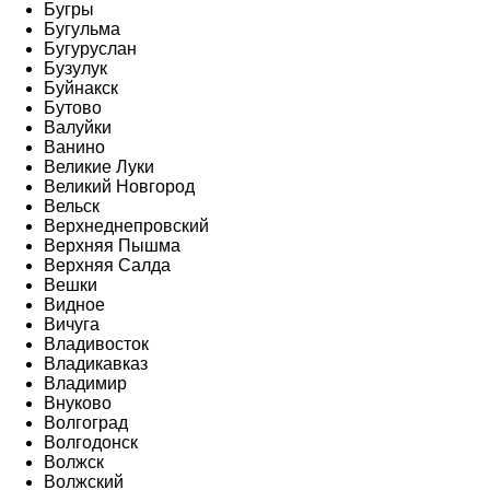
Бугры
Бугульма
Бугуруслан
Бузулук
Буйнакск
Бутово
Валуйки
Ванино
Великие Луки
Великий Новгород
Вельск
Верхнеднепровский
Верхняя Пышма
Верхняя Салда
Вешки
Видное
Вичуга
Владивосток
Владикавказ
Владимир
Внуково
Волгоград
Волгодонск
Волжск
Волжский