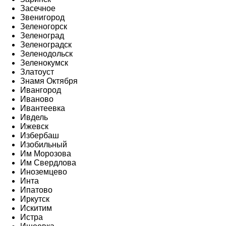
Засечное
Звенигород
Зеленогорск
Зеленоград
Зеленоградск
Зеленодольск
Зеленокумск
Златоуст
Знамя Октября
Ивангород
Иваново
Ивантеевка
Ивдель
Ижевск
Избербаш
Изобильный
Им Морозова
Им Свердлова
Иноземцево
Инта
Ипатово
Иркутск
Искитим
Истра