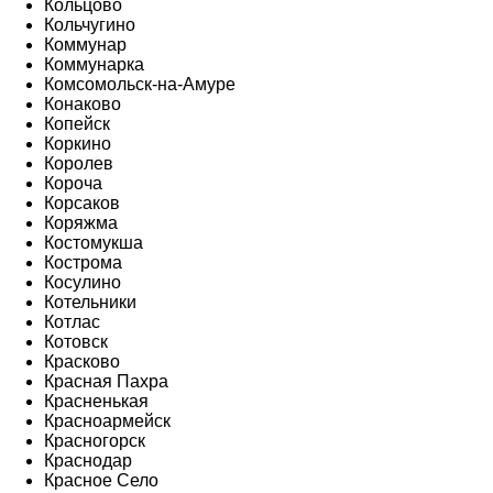
Кольцово
Кольчугино
Коммунар
Коммунарка
Комсомольск-на-Амуре
Конаково
Копейск
Коркино
Королев
Короча
Корсаков
Коряжма
Костомукша
Кострома
Косулино
Котельники
Котлас
Котовск
Красково
Красная Пахра
Красненькая
Красноармейск
Красногорск
Краснодар
Красное Село