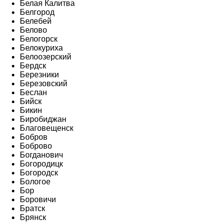
Белая Калитва
Белгород
Белебей
Белово
Белогорск
Белокуриха
Белоозерский
Бердск
Березники
Березовский
Беслан
Бийск
Бикин
Биробиджан
Благовещенск
Бобров
Боброво
Богданович
Богородицк
Богородск
Бологое
Бор
Боровичи
Братск
Брянск