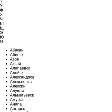
Т
У
Ф
Х
Ч
Ш
Щ
Э
Ю
Я
Абакан
Абинск
Азов
Аксай
Алапаевск
Алейск
Александров
Алексеевка
Алексин
Алушта
Альметьевск
Амурск
Анапа
Ангарск