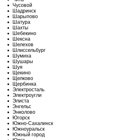
Чусовой
Шадринск
Шарыпово
Шатура
Шахты
Шебекино
Шексна
Шелехов
Шлиссельбург
Шумиха
Шушары
Шуя
Щекино
Щелково
Щербинка
Электросталь
Электроугли
Элиста
Энгельс
Энколово
Югорск
Южно-Сахалинск
Южноуральск
Южный город