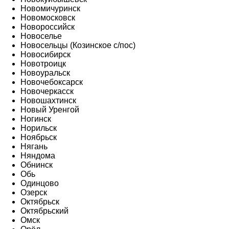
Новомичуринск
Новомосковск
Новороссийск
Новоселье
Новосельцы (Козинское с/пос)
Новосибирск
Новотроицк
Новоуральск
Новочебоксарск
Новочеркасск
Новошахтинск
Новый Уренгой
Ногинск
Норильск
Ноябрьск
Нягань
Няндома
Обнинск
Обь
Одинцово
Озерск
Октябрьск
Октябрьский
Омск