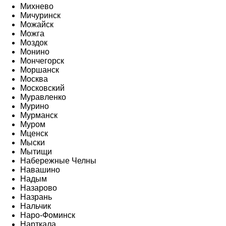
Михнево
Мичуринск
Можайск
Можга
Моздок
Монино
Мончегорск
Моршанск
Москва
Московский
Муравленко
Мурино
Мурманск
Муром
Мценск
Мыски
Мытищи
Набережные Челны
Навашино
Надым
Назарово
Назрань
Нальчик
Наро-Фоминск
Нарткала