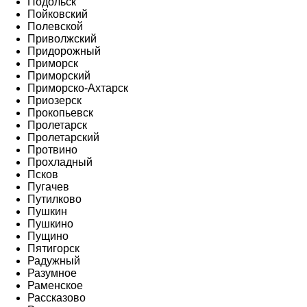
Подольск
Пойковский
Полевской
Приволжский
Придорожный
Приморск
Приморский
Приморско-Ахтарск
Приозерск
Прокопьевск
Пролетарск
Пролетарский
Протвино
Прохладный
Псков
Пугачев
Путилково
Пушкин
Пушкино
Пущино
Пятигорск
Радужный
Разумное
Раменское
Рассказово