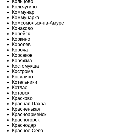
Кольцово
Кольчугино
Коммунар
Коммунарка
Комсомольск-на-Амуре
Конаково
Копейск
Коркино
Королев
Короча
Корсаков
Коряжма
Костомукша
Кострома
Косулино
Котельники
Котлас
Котовск
Красково
Красная Пахра
Красненькая
Красноармейск
Красногорск
Краснодар
Красное Село