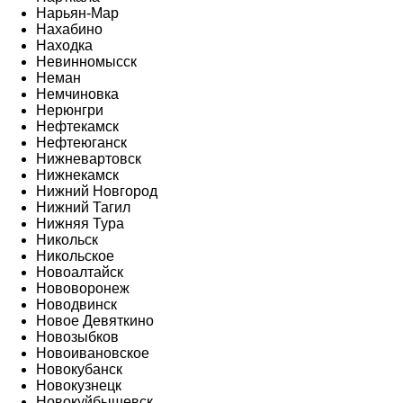
Нарьян-Мар
Нахабино
Находка
Невинномысск
Неман
Немчиновка
Нерюнгри
Нефтекамск
Нефтеюганск
Нижневартовск
Нижнекамск
Нижний Новгород
Нижний Тагил
Нижняя Тура
Никольск
Никольское
Новоалтайск
Нововоронеж
Новодвинск
Новое Девяткино
Новозыбков
Новоивановское
Новокубанск
Новокузнецк
Новокуйбышевск