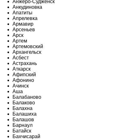
Анжеро-Судженск
Анкудиновка
Апатиты
Апрелевка
Армавир
Арсеньев
Арск
Артем
Артемовский
Архангельск
Асбест
Астрахань
Аткарск
Афипский
Афонино
Ачинск
Аша
Балабаново
Балаково
Балахна
Балашиха
Балашов
Барнаул
Батайск
Бахчисарай