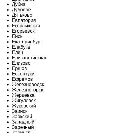
Дубна
Дубовое
Дятьково
Евпатория
Егорлыкская
Егорьевск
Ейск
Екатеринбург
Елабуга
Елец
Елизаветинская
Елизово
Ершов
Ессентуки
Ефремов
Железноводск
Железногорск
Жердевка
Жигулевск
Жуковский
Заинск
Заокский
Западный
Заречный
Заринск