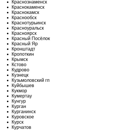
Краснознаменск
Краснокаменск
Краснокамск
Краснообск
Краснотурьинск
Красноуральск
Красноярск
Красный Посёлок
Красный Яр
Кронштадт
Кропоткин
Крымск
Кстово
Кудрово
Кузнецк
Кузьмоловский гп
Куйбышев
Кукмор
Кумертау
Кунгур
Курган
Курганинск
Куровское
Курск
Курчатов