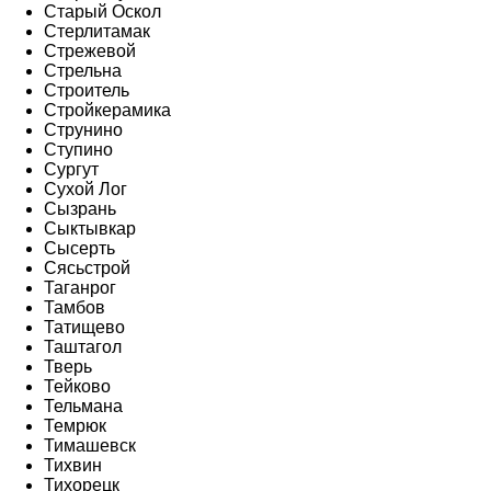
Старый Оскол
Стерлитамак
Стрежевой
Стрельна
Строитель
Стройкерамика
Струнино
Ступино
Сургут
Сухой Лог
Сызрань
Сыктывкар
Сысерть
Сясьстрой
Таганрог
Тамбов
Татищево
Таштагол
Тверь
Тейково
Тельмана
Темрюк
Тимашевск
Тихвин
Тихорецк