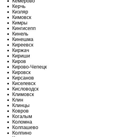
Кемерово
Керчь
Кизляр
Кимовск
Кимры
Кингисепп
Кинель
Кинешма
Киреевск
Киржач
Кириши
Киров
Кирово-Чепецк
Кировск
Кирсанов
Киселевск
Кисловодск
Климовск
Клин
Клинцы
Ковров
Когалым
Коломна
Колпашево
Колпино