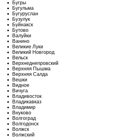
Бугры
Бугульма
Бугуруслан
Бузулук
Буйнакск
Бутово
Валуйки
Ванино
Великие Луки
Великий Новгород
Вельск
Верхнеднепровский
Верхняя Пышма
Верхняя Салда
Вешки
Видное
Вичуга
Владивосток
Владикавказ
Владимир
Внуково
Волгоград
Волгодонск
Волжск
Волжский