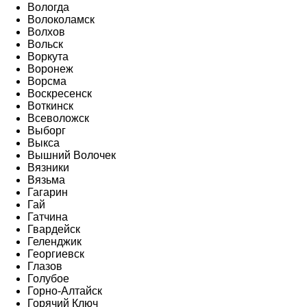
Вологда
Волоколамск
Волхов
Вольск
Воркута
Воронеж
Ворсма
Воскресенск
Воткинск
Всеволожск
Выборг
Выкса
Вышний Волочек
Вязники
Вязьма
Гагарин
Гай
Гатчина
Гвардейск
Геленджик
Георгиевск
Глазов
Голубое
Горно-Алтайск
Горячий Ключ