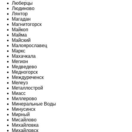
Люберцы
Людиново
Лянтор
Магадан
Магнитогорск
Майкоп
Майма
Майский
Малоярославец
Маркс
Махачкала
Мегион
Медведево
Медногорск
Междуреченск
Мелеуз
Металлострой
Миасс
Миллерово
Минеральные Воды
Минусинск
Мирный
Мисайлово
Михайловка
Михайловск