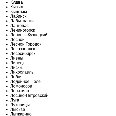
Кушва
Кызыл
Кыштым
Лабинск
Лабытнанги
Лангепас
Лениногорск
Ленинск-Кузнецкий
Лесной
Лесной Городок
Лесозаводск
Лесосибирск
Ливны
Липецк
Лиски
Лихославль
Лобня
Лодейное Поле
Ломоносов
Лопатино
Лосино-Петровский
Луга
Луховицы
Лысьва
Лыткарино