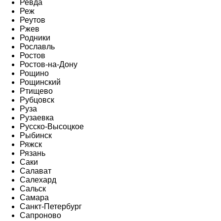
Ревда
Реж
Реутов
Ржев
Родники
Рославль
Ростов
Ростов-на-Дону
Рощино
Рощинский
Ртищево
Рубцовск
Руза
Рузаевка
Русско-Высоцкое
Рыбинск
Ряжск
Рязань
Саки
Салават
Салехард
Сальск
Самара
Санкт-Петербург
Сапроново