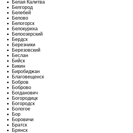
Белая Калитва
Белгород
Белебей
Белово
Белогорск
Белокуриха
Белоозерский
Бердск
Березники
Березовский
Беслан
Бийск
Бикин
Биробиджан
Благовещенск
Бобров
Боброво
Богданович
Богородицк
Богородск
Бологое
Бор
Боровичи
Братск
Брянск