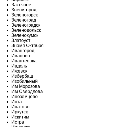
Засечное
Звенигород
Зеленогорск
Зеленоград
Зеленоградск
Зеленодольск
Зеленокумск
Златоуст
Знамя Октября
Ивангород
Иваново
Ивантеевка
Ивдель
Ижевск
Избербаш
Изобильный
Им Морозова
Им Свердлова
Иноземцево
Инта
Ипатово
Иркутск
Искитим
Истра