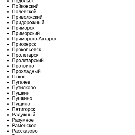
Подольск
Пойковский
Полевской
Приволжский
Придорожный
Приморск
Приморский
Приморско-Ахтарск
Приозерск
Прокопьевск
Пролетарск
Пролетарский
Протвино
Прохладный
Псков
Пугачев
Путилково
Пушкин
Пушкино
Пущино
Пятигорск
Радужный
Разумное
Раменское
Рассказово