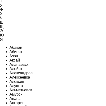
Т
У
Ф
Х
Ч
Ш
Щ
Э
Ю
Я
Абакан
Абинск
Азов
Аксай
Алапаевск
Алейск
Александров
Алексеевка
Алексин
Алушта
Альметьевск
Амурск
Анапа
Ангарск