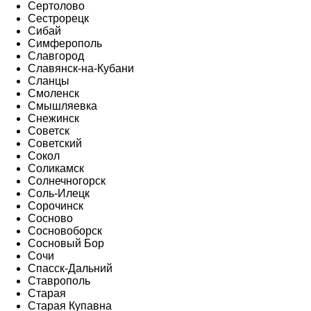
Сертолово
Сестрорецк
Сибай
Симферополь
Славгород
Славянск-на-Кубани
Сланцы
Смоленск
Смышляевка
Снежинск
Советск
Советский
Сокол
Соликамск
Солнечногорск
Соль-Илецк
Сорочинск
Сосново
Сосновоборск
Сосновый Бор
Сочи
Спасск-Дальний
Ставрополь
Старая
Старая Купавна