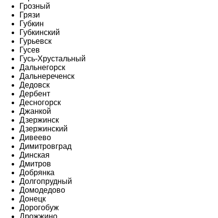
Грозный
Грязи
Губкин
Губкинский
Гурьевск
Гусев
Гусь-Хрустальный
Дальнегорск
Дальнереченск
Дедовск
Дербент
Десногорск
Джанкой
Дзержинск
Дзержинский
Дивеево
Димитровград
Динская
Дмитров
Добрянка
Долгопрудный
Домодедово
Донецк
Дорогобуж
Дрожжино