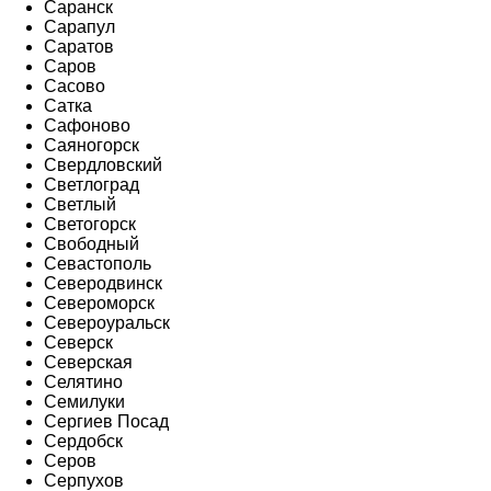
Саранск
Сарапул
Саратов
Саров
Сасово
Сатка
Сафоново
Саяногорск
Свердловский
Светлоград
Светлый
Светогорск
Свободный
Севастополь
Северодвинск
Североморск
Североуральск
Северск
Северская
Селятино
Семилуки
Сергиев Посад
Сердобск
Серов
Серпухов