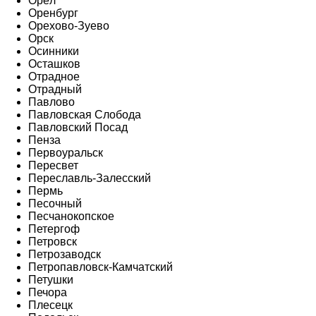
Орёл
Оренбург
Орехово-Зуево
Орск
Осинники
Осташков
Отрадное
Отрадный
Павлово
Павловская Слобода
Павловский Посад
Пенза
Первоуральск
Пересвет
Переславль-Залесский
Пермь
Песочный
Песчанокопское
Петергоф
Петровск
Петрозаводск
Петропавловск-Камчатский
Петушки
Печора
Плесецк