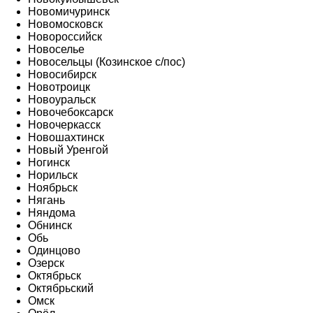
Новомичуринск
Новомосковск
Новороссийск
Новоселье
Новосельцы (Козинское с/пос)
Новосибирск
Новотроицк
Новоуральск
Новочебоксарск
Новочеркасск
Новошахтинск
Новый Уренгой
Ногинск
Норильск
Ноябрьск
Нягань
Няндома
Обнинск
Обь
Одинцово
Озерск
Октябрьск
Октябрьский
Омск