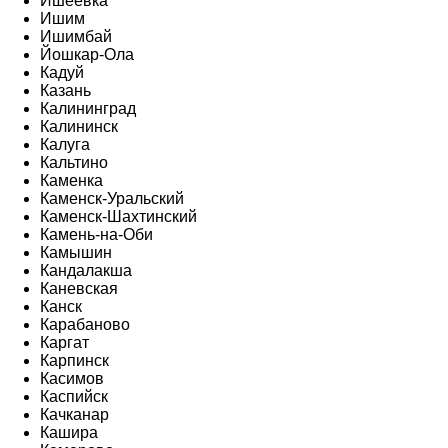
Ишеевка
Ишим
Ишимбай
Йошкар-Ола
Кадуй
Казань
Калининград
Калининск
Калуга
Кальтино
Каменка
Каменск-Уральский
Каменск-Шахтинский
Камень-на-Оби
Камышин
Кандалакша
Каневская
Канск
Карабаново
Каргат
Карпинск
Касимов
Каспийск
Качканар
Кашира