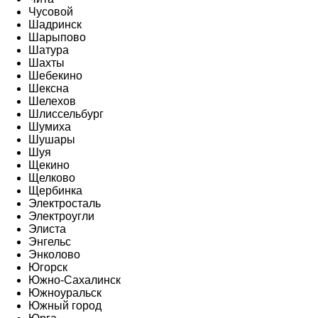
Чусовой
Шадринск
Шарыпово
Шатура
Шахты
Шебекино
Шексна
Шелехов
Шлиссельбург
Шумиха
Шушары
Шуя
Щекино
Щелково
Щербинка
Электросталь
Электроугли
Элиста
Энгельс
Энколово
Югорск
Южно-Сахалинск
Южноуральск
Южный город