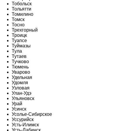
Тобольск
Тольятти
Томилино
Томск
Тосно
Трехгорный
Троицк
Туапсе
Туймазы
Тула
Тутаев
Тучково
Тюмень
Уварово
Удельная
Удомля
Узловая
Улан-Удэ
Ульяновск
Урай
Усинск
Усолье-Сибирское
Уссурийск
Усть-Илимск
Усть-Лабинск