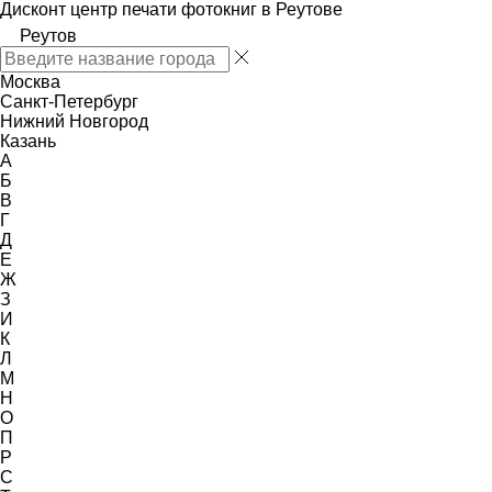
Дисконт центр печати фотокниг в Реутове
Реутов
Москва
Санкт-Петербург
Нижний Новгород
Казань
А
Б
В
Г
Д
Е
Ж
З
И
К
Л
М
Н
О
П
Р
С