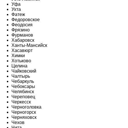
Уфа
Ухта
Фатеж
Федоровское
Феодосия
Фрязино
Фурманов
Хабаровск
Ханты-Мансийск
Хасавюрт
Химки
Хотьково
Целина
Чайковский
Чалтырь
Чебаркуль
Чебоксары
Челябинск
Череповец
Черкесск
Черноголовка
Черногорск
Черняховск
Чехов
Чита