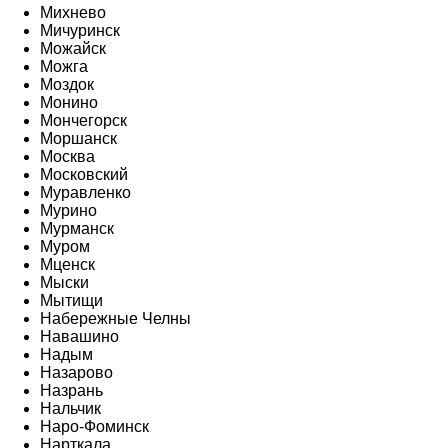
Михнево
Мичуринск
Можайск
Можга
Моздок
Монино
Мончегорск
Моршанск
Москва
Московский
Муравленко
Мурино
Мурманск
Муром
Мценск
Мыски
Мытищи
Набережные Челны
Навашино
Надым
Назарово
Назрань
Нальчик
Наро-Фоминск
Нарткала