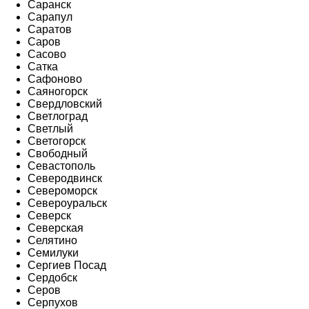
Саранск
Сарапул
Саратов
Саров
Сасово
Сатка
Сафоново
Саяногорск
Свердловский
Светлоград
Светлый
Светогорск
Свободный
Севастополь
Северодвинск
Североморск
Североуральск
Северск
Северская
Селятино
Семилуки
Сергиев Посад
Сердобск
Серов
Серпухов