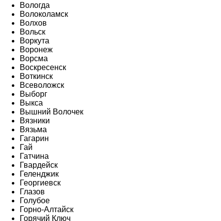
Вологда
Волоколамск
Волхов
Вольск
Воркута
Воронеж
Ворсма
Воскресенск
Воткинск
Всеволожск
Выборг
Выкса
Вышний Волочек
Вязники
Вязьма
Гагарин
Гай
Гатчина
Гвардейск
Геленджик
Георгиевск
Глазов
Голубое
Горно-Алтайск
Горячий Ключ