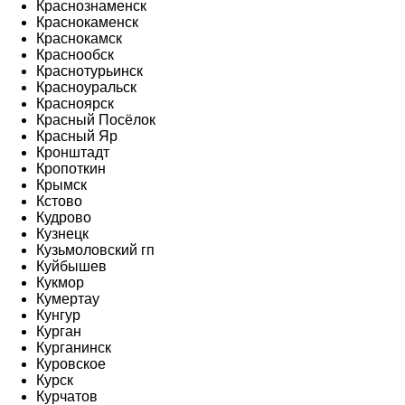
Краснознаменск
Краснокаменск
Краснокамск
Краснообск
Краснотурьинск
Красноуральск
Красноярск
Красный Посёлок
Красный Яр
Кронштадт
Кропоткин
Крымск
Кстово
Кудрово
Кузнецк
Кузьмоловский гп
Куйбышев
Кукмор
Кумертау
Кунгур
Курган
Курганинск
Куровское
Курск
Курчатов