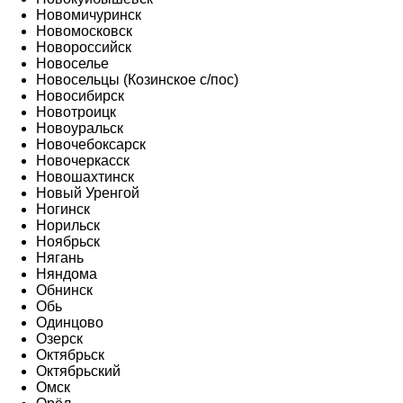
Новомичуринск
Новомосковск
Новороссийск
Новоселье
Новосельцы (Козинское с/пос)
Новосибирск
Новотроицк
Новоуральск
Новочебоксарск
Новочеркасск
Новошахтинск
Новый Уренгой
Ногинск
Норильск
Ноябрьск
Нягань
Няндома
Обнинск
Обь
Одинцово
Озерск
Октябрьск
Октябрьский
Омск