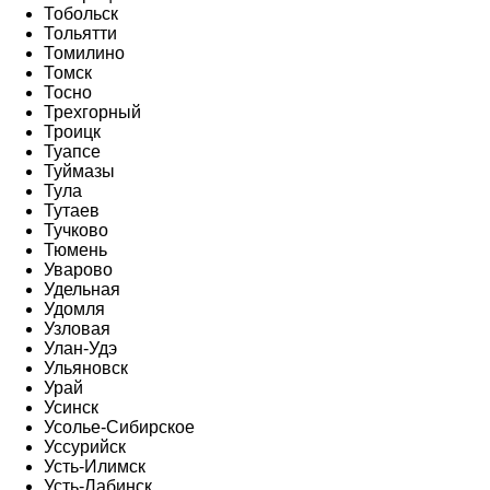
Тобольск
Тольятти
Томилино
Томск
Тосно
Трехгорный
Троицк
Туапсе
Туймазы
Тула
Тутаев
Тучково
Тюмень
Уварово
Удельная
Удомля
Узловая
Улан-Удэ
Ульяновск
Урай
Усинск
Усолье-Сибирское
Уссурийск
Усть-Илимск
Усть-Лабинск