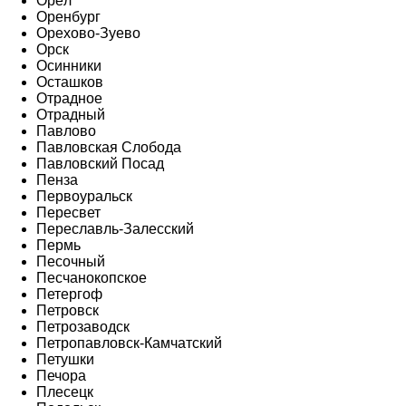
Орёл
Оренбург
Орехово-Зуево
Орск
Осинники
Осташков
Отрадное
Отрадный
Павлово
Павловская Слобода
Павловский Посад
Пенза
Первоуральск
Пересвет
Переславль-Залесский
Пермь
Песочный
Песчанокопское
Петергоф
Петровск
Петрозаводск
Петропавловск-Камчатский
Петушки
Печора
Плесецк