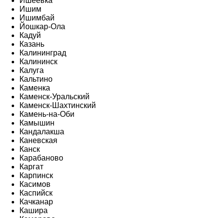
Ишеевка
Ишим
Ишимбай
Йошкар-Ола
Кадуй
Казань
Калининград
Калининск
Калуга
Кальтино
Каменка
Каменск-Уральский
Каменск-Шахтинский
Камень-на-Оби
Камышин
Кандалакша
Каневская
Канск
Карабаново
Каргат
Карпинск
Касимов
Каспийск
Качканар
Кашира