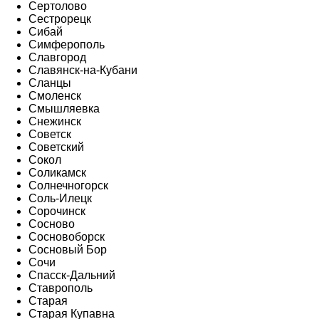
Сертолово
Сестрорецк
Сибай
Симферополь
Славгород
Славянск-на-Кубани
Сланцы
Смоленск
Смышляевка
Снежинск
Советск
Советский
Сокол
Соликамск
Солнечногорск
Соль-Илецк
Сорочинск
Сосново
Сосновоборск
Сосновый Бор
Сочи
Спасск-Дальний
Ставрополь
Старая
Старая Купавна