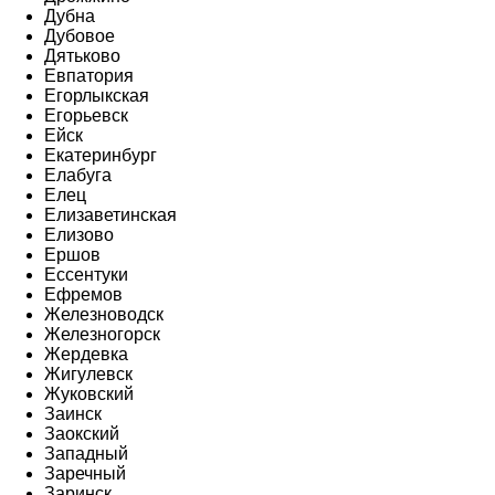
Дубна
Дубовое
Дятьково
Евпатория
Егорлыкская
Егорьевск
Ейск
Екатеринбург
Елабуга
Елец
Елизаветинская
Елизово
Ершов
Ессентуки
Ефремов
Железноводск
Железногорск
Жердевка
Жигулевск
Жуковский
Заинск
Заокский
Западный
Заречный
Заринск