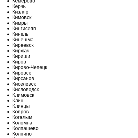
Кемерово
Керчь
Кизляр
Кимовск
Кимры
Кингисепп
Кинель
Кинешма
Киреевск
Киржач
Кириши
Киров
Кирово-Чепецк
Кировск
Кирсанов
Киселевск
Кисловодск
Климовск
Клин
Клинцы
Ковров
Когалым
Коломна
Колпашево
Колпино