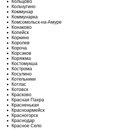
Кольцово
Кольчугино
Коммунар
Коммунарка
Комсомольск-на-Амуре
Конаково
Копейск
Коркино
Королев
Короча
Корсаков
Коряжма
Костомукша
Кострома
Косулино
Котельники
Котлас
Котовск
Красково
Красная Пахра
Красненькая
Красноармейск
Красногорск
Краснодар
Красное Село