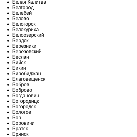
Белая Калитва
Белгород
Белебей
Белово
Белогорск
Белокуриха
Белоозерский
Бердск
Березники
Березовский
Беслан
Бийск
Бикин
Биробиджан
Благовещенск
Бобров
Боброво
Богданович
Богородицк
Богородск
Бологое
Бор
Боровичи
Братск
Брянск