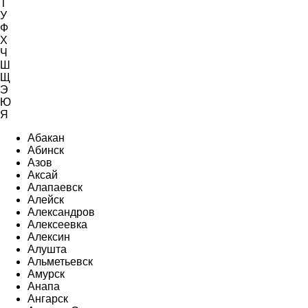
Т
У
Ф
Х
Ч
Ш
Щ
Э
Ю
Я
Абакан
Абинск
Азов
Аксай
Алапаевск
Алейск
Александров
Алексеевка
Алексин
Алушта
Альметьевск
Амурск
Анапа
Ангарск