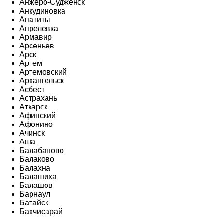
Анжеро-Судженск
Анкудиновка
Апатиты
Апрелевка
Армавир
Арсеньев
Арск
Артем
Артемовский
Архангельск
Асбест
Астрахань
Аткарск
Афипский
Афонино
Ачинск
Аша
Балабаново
Балаково
Балахна
Балашиха
Балашов
Барнаул
Батайск
Бахчисарай