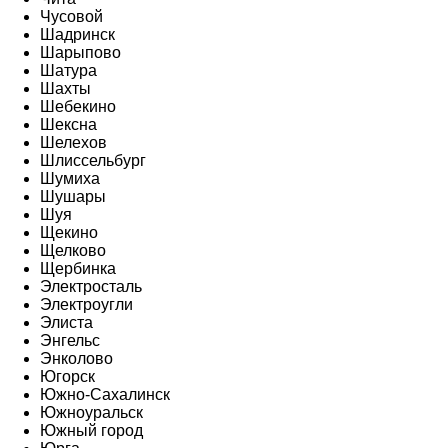
Чусовой
Шадринск
Шарыпово
Шатура
Шахты
Шебекино
Шексна
Шелехов
Шлиссельбург
Шумиха
Шушары
Шуя
Щекино
Щелково
Щербинка
Электросталь
Электроугли
Элиста
Энгельс
Энколово
Югорск
Южно-Сахалинск
Южноуральск
Южный город