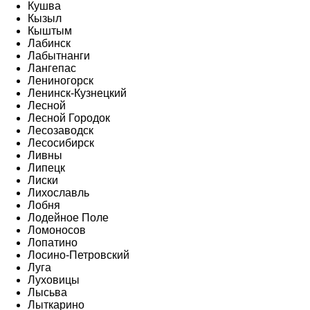
Кушва
Кызыл
Кыштым
Лабинск
Лабытнанги
Лангепас
Лениногорск
Ленинск-Кузнецкий
Лесной
Лесной Городок
Лесозаводск
Лесосибирск
Ливны
Липецк
Лиски
Лихославль
Лобня
Лодейное Поле
Ломоносов
Лопатино
Лосино-Петровский
Луга
Луховицы
Лысьва
Лыткарино