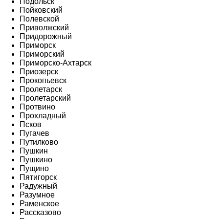
Подольск
Пойковский
Полевской
Приволжский
Придорожный
Приморск
Приморский
Приморско-Ахтарск
Приозерск
Прокопьевск
Пролетарск
Пролетарский
Протвино
Прохладный
Псков
Пугачев
Путилково
Пушкин
Пушкино
Пущино
Пятигорск
Радужный
Разумное
Раменское
Рассказово