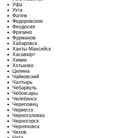
Уфа
Ухта
Фатеж
Федоровское
Феодосия
Фрязино
Фурманов
Хабаровск
Ханты-Мансийск
Хасавюрт
Химки
Хотьково
Целина
Чайковский
Чалтырь
Чебаркуль
Чебоксары
Челябинск
Череповец
Черкесск
Черноголовка
Черногорск
Черняховск
Чехов
Чита