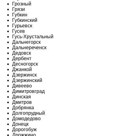
Грозный
Грязи
Губкин
Губкинский
Гурьевск
Гусев
Гусь-Хрустальный
Дальнегорск
Дальнереченск
Дедовск
Дербент
Десногорск
Джанкой
Дзержинск
Дзержинский
Дивеево
Димитровград
Динская
Дмитров
Добрянка
Долгопрудный
Домодедово
Донецк
Дорогобуж
Дрожжино