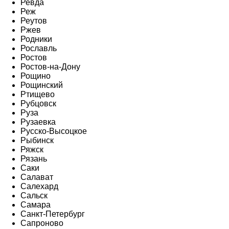
Ревда
Реж
Реутов
Ржев
Родники
Рославль
Ростов
Ростов-на-Дону
Рощино
Рощинский
Ртищево
Рубцовск
Руза
Рузаевка
Русско-Высоцкое
Рыбинск
Ряжск
Рязань
Саки
Салават
Салехард
Сальск
Самара
Санкт-Петербург
Сапроново