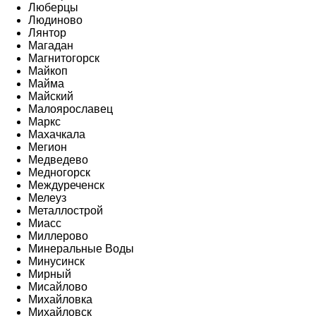
Люберцы
Людиново
Лянтор
Магадан
Магнитогорск
Майкоп
Майма
Майский
Малоярославец
Маркс
Махачкала
Мегион
Медведево
Медногорск
Междуреченск
Мелеуз
Металлострой
Миасс
Миллерово
Минеральные Воды
Минусинск
Мирный
Мисайлово
Михайловка
Михайловск