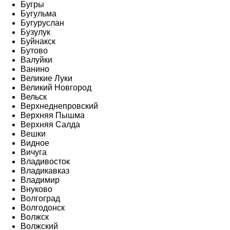
Бугры
Бугульма
Бугуруслан
Бузулук
Буйнакск
Бутово
Валуйки
Ванино
Великие Луки
Великий Новгород
Вельск
Верхнеднепровский
Верхняя Пышма
Верхняя Салда
Вешки
Видное
Вичуга
Владивосток
Владикавказ
Владимир
Внуково
Волгоград
Волгодонск
Волжск
Волжский