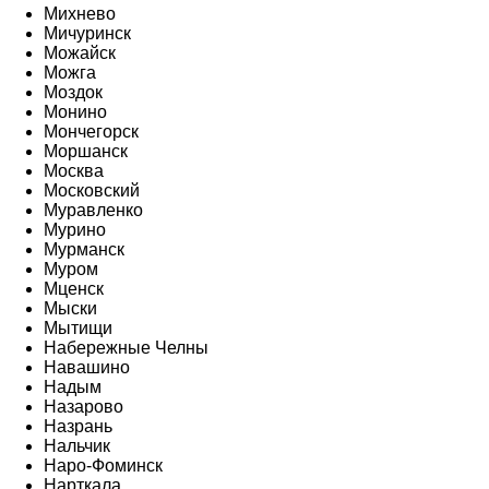
Михнево
Мичуринск
Можайск
Можга
Моздок
Монино
Мончегорск
Моршанск
Москва
Московский
Муравленко
Мурино
Мурманск
Муром
Мценск
Мыски
Мытищи
Набережные Челны
Навашино
Надым
Назарово
Назрань
Нальчик
Наро-Фоминск
Нарткала