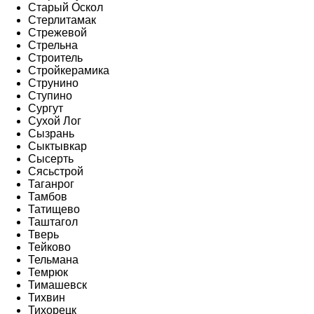
Старый Оскол
Стерлитамак
Стрежевой
Стрельна
Строитель
Стройкерамика
Струнино
Ступино
Сургут
Сухой Лог
Сызрань
Сыктывкар
Сысерть
Сясьстрой
Таганрог
Тамбов
Татищево
Таштагол
Тверь
Тейково
Тельмана
Темрюк
Тимашевск
Тихвин
Тихорецк