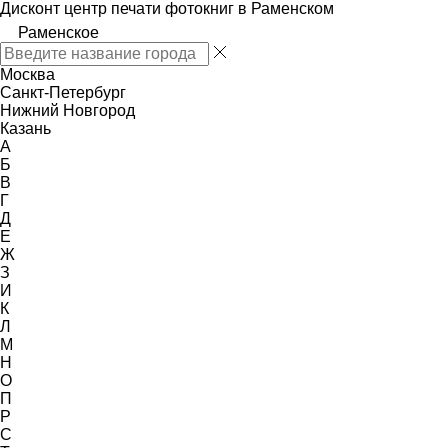
Дисконт центр печати фотокниг в Раменском
Раменское
Москва
Санкт-Петербург
Нижний Новгород
Казань
А
Б
В
Г
Д
Е
Ж
З
И
К
Л
М
Н
О
П
Р
С