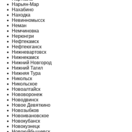
Нарьян-Мар
Нахабино
Находка
Невинномысск
Неман
Немчиновка
Нерюнгри
Нефтекамск
Нефтеюганск
Нижневартовск
Нижнекамск
Нижний Новгород
Нижний Тагил
Нижняя Тура
Никольск
Никольское
Новоалтайск
Нововоронеж
Новодвинск
Новое Девяткино
Новозыбков
Новоивановское
Новокубанск
Новокузнецк
Новокуйбышевск