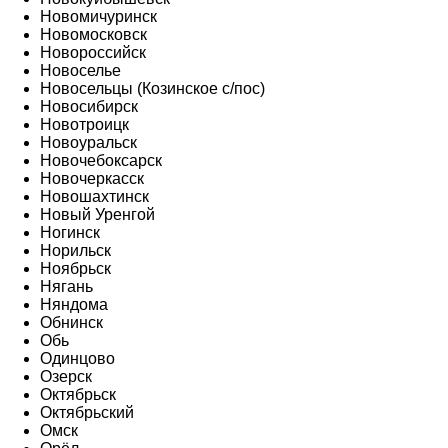
Новомичуринск
Новомосковск
Новороссийск
Новоселье
Новосельцы (Козинское с/пос)
Новосибирск
Новотроицк
Новоуральск
Новочебоксарск
Новочеркасск
Новошахтинск
Новый Уренгой
Ногинск
Норильск
Ноябрьск
Нягань
Няндома
Обнинск
Обь
Одинцово
Озерск
Октябрьск
Октябрьский
Омск