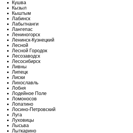
Кушва
Кызыл
Кыштым
Лабинск
Лабытнанги
Лангепас
Лениногорск
Ленинск-Кузнецкий
Лесной
Лесной Городок
Лесозаводск
Лесосибирск
Ливны
Липецк
Лиски
Лихославль
Лобня
Лодейное Поле
Ломоносов
Лопатино
Лосино-Петровский
Луга
Луховицы
Лысьва
Лыткарино