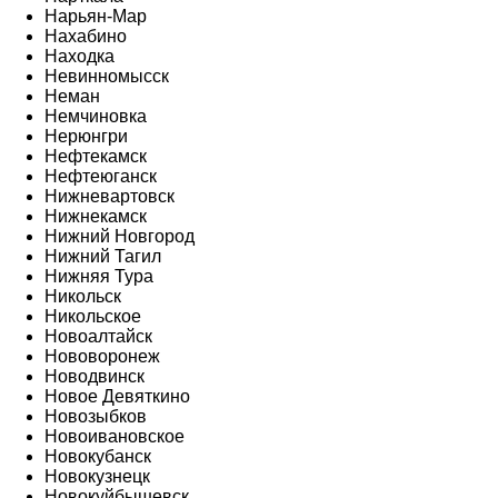
Нарьян-Мар
Нахабино
Находка
Невинномысск
Неман
Немчиновка
Нерюнгри
Нефтекамск
Нефтеюганск
Нижневартовск
Нижнекамск
Нижний Новгород
Нижний Тагил
Нижняя Тура
Никольск
Никольское
Новоалтайск
Нововоронеж
Новодвинск
Новое Девяткино
Новозыбков
Новоивановское
Новокубанск
Новокузнецк
Новокуйбышевск