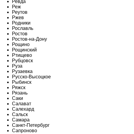
Ревда
Реж
Реутов
Ржев
Родники
Рославль
Ростов
Ростов-на-Дону
Рощино
Рощинский
Ртищево
Рубцовск
Руза
Рузаевка
Русско-Высоцкое
Рыбинск
Ряжск
Рязань
Саки
Салават
Салехард
Сальск
Самара
Санкт-Петербург
Сапроново