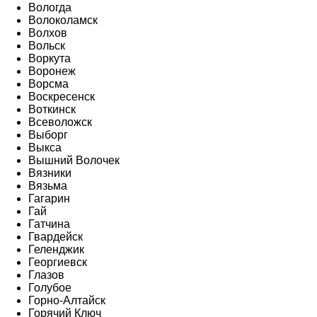
Вологда
Волоколамск
Волхов
Вольск
Воркута
Воронеж
Ворсма
Воскресенск
Воткинск
Всеволожск
Выборг
Выкса
Вышний Волочек
Вязники
Вязьма
Гагарин
Гай
Гатчина
Гвардейск
Геленджик
Георгиевск
Глазов
Голубое
Горно-Алтайск
Горячий Ключ