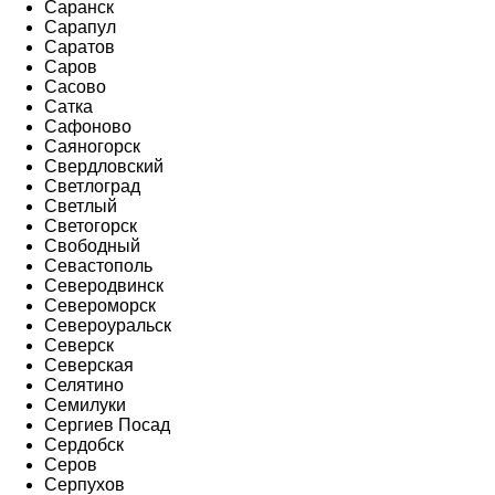
Саранск
Сарапул
Саратов
Саров
Сасово
Сатка
Сафоново
Саяногорск
Свердловский
Светлоград
Светлый
Светогорск
Свободный
Севастополь
Северодвинск
Североморск
Североуральск
Северск
Северская
Селятино
Семилуки
Сергиев Посад
Сердобск
Серов
Серпухов