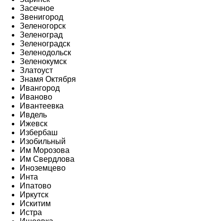
Засечное
Звенигород
Зеленогорск
Зеленоград
Зеленоградск
Зеленодольск
Зеленокумск
Златоуст
Знамя Октября
Ивангород
Иваново
Ивантеевка
Ивдель
Ижевск
Избербаш
Изобильный
Им Морозова
Им Свердлова
Иноземцево
Инта
Ипатово
Иркутск
Искитим
Истра