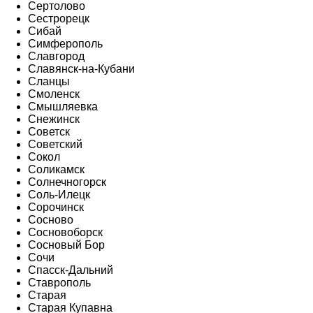
Сертолово
Сестрорецк
Сибай
Симферополь
Славгород
Славянск-на-Кубани
Сланцы
Смоленск
Смышляевка
Снежинск
Советск
Советский
Сокол
Соликамск
Солнечногорск
Соль-Илецк
Сорочинск
Сосново
Сосновоборск
Сосновый Бор
Сочи
Спасск-Дальний
Ставрополь
Старая
Старая Купавна