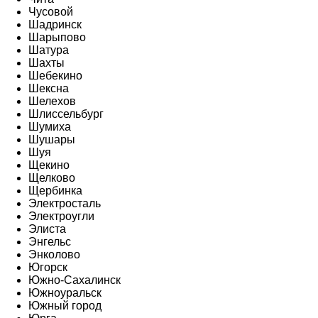
Чусовой
Шадринск
Шарыпово
Шатура
Шахты
Шебекино
Шексна
Шелехов
Шлиссельбург
Шумиха
Шушары
Шуя
Щекино
Щелково
Щербинка
Электросталь
Электроугли
Элиста
Энгельс
Энколово
Югорск
Южно-Сахалинск
Южноуральск
Южный город