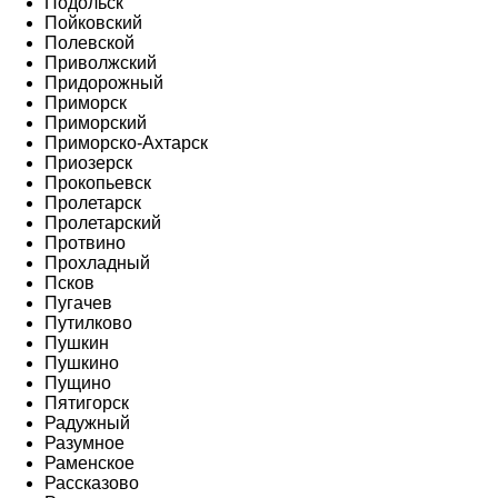
Подольск
Пойковский
Полевской
Приволжский
Придорожный
Приморск
Приморский
Приморско-Ахтарск
Приозерск
Прокопьевск
Пролетарск
Пролетарский
Протвино
Прохладный
Псков
Пугачев
Путилково
Пушкин
Пушкино
Пущино
Пятигорск
Радужный
Разумное
Раменское
Рассказово