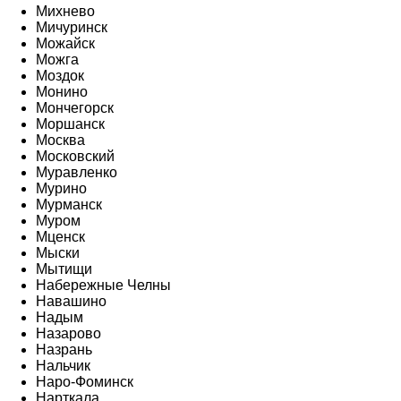
Михнево
Мичуринск
Можайск
Можга
Моздок
Монино
Мончегорск
Моршанск
Москва
Московский
Муравленко
Мурино
Мурманск
Муром
Мценск
Мыски
Мытищи
Набережные Челны
Навашино
Надым
Назарово
Назрань
Нальчик
Наро-Фоминск
Нарткала