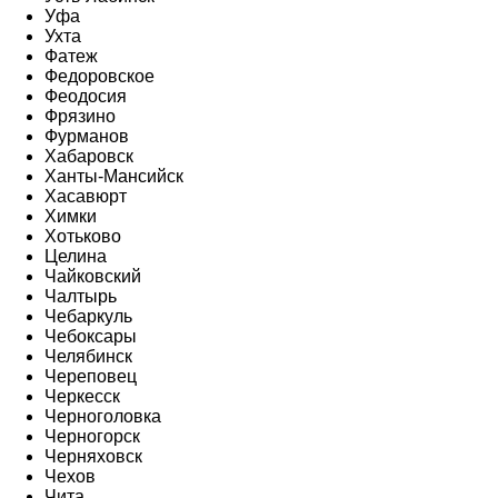
Уфа
Ухта
Фатеж
Федоровское
Феодосия
Фрязино
Фурманов
Хабаровск
Ханты-Мансийск
Хасавюрт
Химки
Хотьково
Целина
Чайковский
Чалтырь
Чебаркуль
Чебоксары
Челябинск
Череповец
Черкесск
Черноголовка
Черногорск
Черняховск
Чехов
Чита