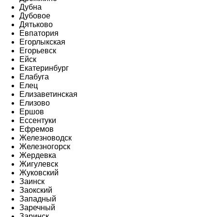
Дубна
Дубовое
Дятьково
Евпатория
Егорлыкская
Егорьевск
Ейск
Екатеринбург
Елабуга
Елец
Елизаветинская
Елизово
Ершов
Ессентуки
Ефремов
Железноводск
Железногорск
Жердевка
Жигулевск
Жуковский
Заинск
Заокский
Западный
Заречный
Заринск