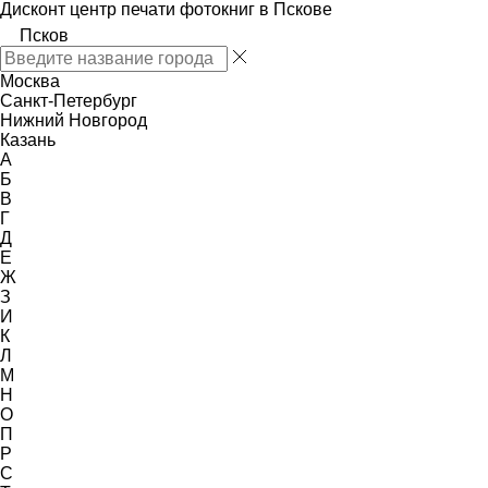
Дисконт центр печати фотокниг в Пскове
Псков
Москва
Санкт-Петербург
Нижний Новгород
Казань
А
Б
В
Г
Д
Е
Ж
З
И
К
Л
М
Н
О
П
Р
С