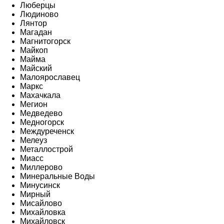
Люберцы
Людиново
Лянтор
Магадан
Магнитогорск
Майкоп
Майма
Майский
Малоярославец
Маркс
Махачкала
Мегион
Медведево
Медногорск
Междуреченск
Мелеуз
Металлострой
Миасс
Миллерово
Минеральные Воды
Минусинск
Мирный
Мисайлово
Михайловка
Михайловск