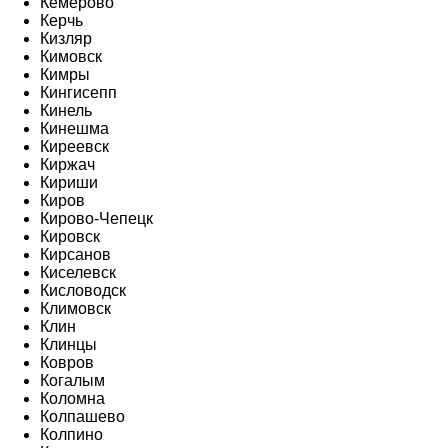
Кемерово
Керчь
Кизляр
Кимовск
Кимры
Кингисепп
Кинель
Кинешма
Киреевск
Киржач
Кириши
Киров
Кирово-Чепецк
Кировск
Кирсанов
Киселевск
Кисловодск
Климовск
Клин
Клинцы
Ковров
Когалым
Коломна
Колпашево
Колпино