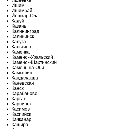
Ишеевка
Ишим
Ишимбай
Йошкар-Ола
Кадуй
Казань
Калининград
Калининск
Калуга
Кальтино
Каменка
Каменск-Уральский
Каменск-Шахтинский
Камень-на-Оби
Камышин
Кандалакша
Каневская
Канск
Карабаново
Каргат
Карпинск
Касимов
Каспийск
Качканар
Кашира