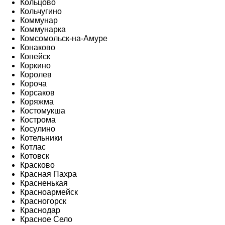
Кольцово
Кольчугино
Коммунар
Коммунарка
Комсомольск-на-Амуре
Конаково
Копейск
Коркино
Королев
Короча
Корсаков
Коряжма
Костомукша
Кострома
Косулино
Котельники
Котлас
Котовск
Красково
Красная Пахра
Красненькая
Красноармейск
Красногорск
Краснодар
Красное Село