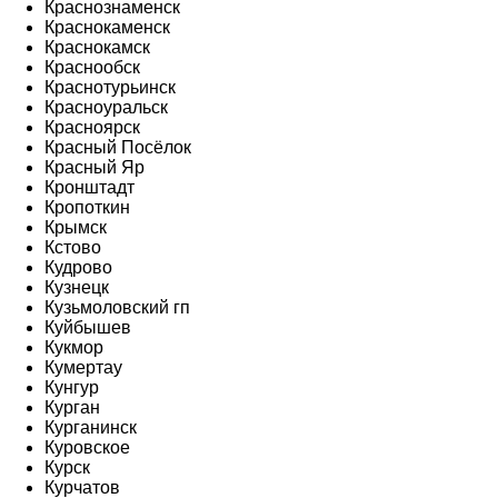
Краснознаменск
Краснокаменск
Краснокамск
Краснообск
Краснотурьинск
Красноуральск
Красноярск
Красный Посёлок
Красный Яр
Кронштадт
Кропоткин
Крымск
Кстово
Кудрово
Кузнецк
Кузьмоловский гп
Куйбышев
Кукмор
Кумертау
Кунгур
Курган
Курганинск
Куровское
Курск
Курчатов