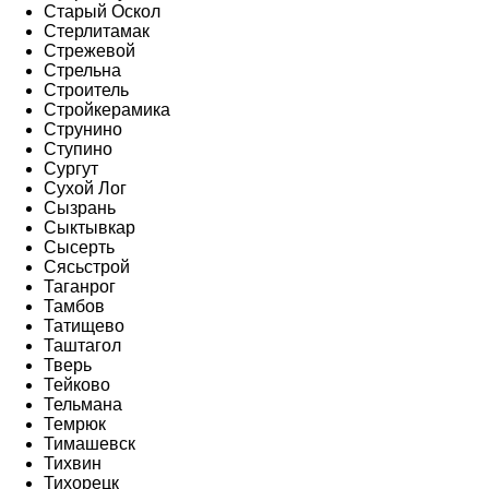
Старый Оскол
Стерлитамак
Стрежевой
Стрельна
Строитель
Стройкерамика
Струнино
Ступино
Сургут
Сухой Лог
Сызрань
Сыктывкар
Сысерть
Сясьстрой
Таганрог
Тамбов
Татищево
Таштагол
Тверь
Тейково
Тельмана
Темрюк
Тимашевск
Тихвин
Тихорецк