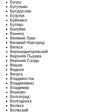
Бугры
Бугульма
Бугуруслан
Бузулук
Буйнакск
Бутово
Валуйки
Ванино
Великие Луки
Великий Новгород
Вельск
Верхнеднепровский
Верхняя Пышма
Верхняя Салда
Вешки
Видное
Вичуга
Владивосток
Владикавказ
Владимир
Внуково
Волгоград
Волгодонск
Волжск
Волжский