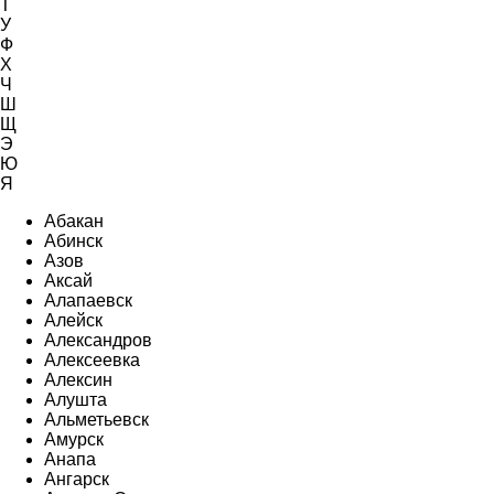
Т
У
Ф
Х
Ч
Ш
Щ
Э
Ю
Я
Абакан
Абинск
Азов
Аксай
Алапаевск
Алейск
Александров
Алексеевка
Алексин
Алушта
Альметьевск
Амурск
Анапа
Ангарск