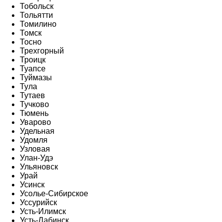
Тобольск
Тольятти
Томилино
Томск
Тосно
Трехгорный
Троицк
Туапсе
Туймазы
Тула
Тутаев
Тучково
Тюмень
Уварово
Удельная
Удомля
Узловая
Улан-Удэ
Ульяновск
Урай
Усинск
Усолье-Сибирское
Уссурийск
Усть-Илимск
Усть-Лабинск