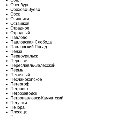
Орёл
Оренбург
Орехово-Зуево
Орск
Осинники
Осташков
Отрадное
Отрадный
Павлово
Павловская Слобода
Павловский Посад
Пенза
Первоуральск
Пересвет
Переславль-Залесский
Пермь
Песочный
Песчанокопское
Петергоф
Петровск
Петрозаводск
Петропавловск-Камчатский
Петушки
Печора
Плесецк