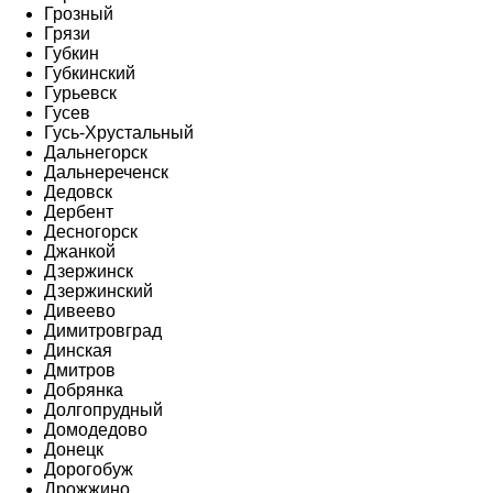
Грозный
Грязи
Губкин
Губкинский
Гурьевск
Гусев
Гусь-Хрустальный
Дальнегорск
Дальнереченск
Дедовск
Дербент
Десногорск
Джанкой
Дзержинск
Дзержинский
Дивеево
Димитровград
Динская
Дмитров
Добрянка
Долгопрудный
Домодедово
Донецк
Дорогобуж
Дрожжино