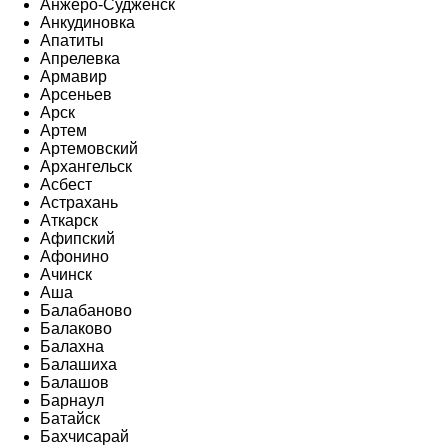
Анжеро-Судженск
Анкудиновка
Апатиты
Апрелевка
Армавир
Арсеньев
Арск
Артем
Артемовский
Архангельск
Асбест
Астрахань
Аткарск
Афипский
Афонино
Ачинск
Аша
Балабаново
Балаково
Балахна
Балашиха
Балашов
Барнаул
Батайск
Бахчисарай