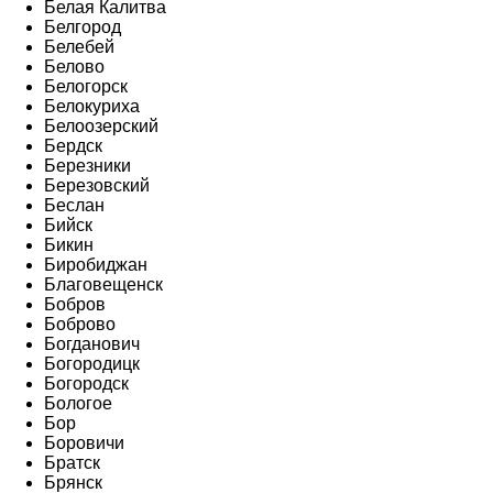
Белая Калитва
Белгород
Белебей
Белово
Белогорск
Белокуриха
Белоозерский
Бердск
Березники
Березовский
Беслан
Бийск
Бикин
Биробиджан
Благовещенск
Бобров
Боброво
Богданович
Богородицк
Богородск
Бологое
Бор
Боровичи
Братск
Брянск