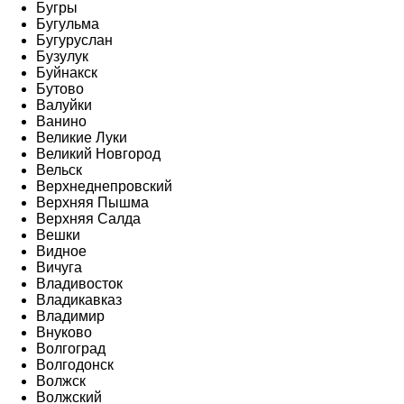
Бугры
Бугульма
Бугуруслан
Бузулук
Буйнакск
Бутово
Валуйки
Ванино
Великие Луки
Великий Новгород
Вельск
Верхнеднепровский
Верхняя Пышма
Верхняя Салда
Вешки
Видное
Вичуга
Владивосток
Владикавказ
Владимир
Внуково
Волгоград
Волгодонск
Волжск
Волжский