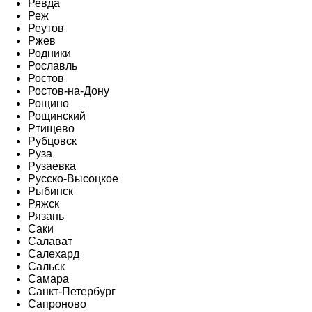
Ревда
Реж
Реутов
Ржев
Родники
Рославль
Ростов
Ростов-на-Дону
Рощино
Рощинский
Ртищево
Рубцовск
Руза
Рузаевка
Русско-Высоцкое
Рыбинск
Ряжск
Рязань
Саки
Салават
Салехард
Сальск
Самара
Санкт-Петербург
Сапроново