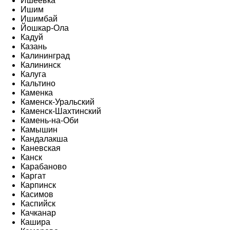
Ишеевка
Ишим
Ишимбай
Йошкар-Ола
Кадуй
Казань
Калининград
Калининск
Калуга
Кальтино
Каменка
Каменск-Уральский
Каменск-Шахтинский
Камень-на-Оби
Камышин
Кандалакша
Каневская
Канск
Карабаново
Каргат
Карпинск
Касимов
Каспийск
Качканар
Кашира