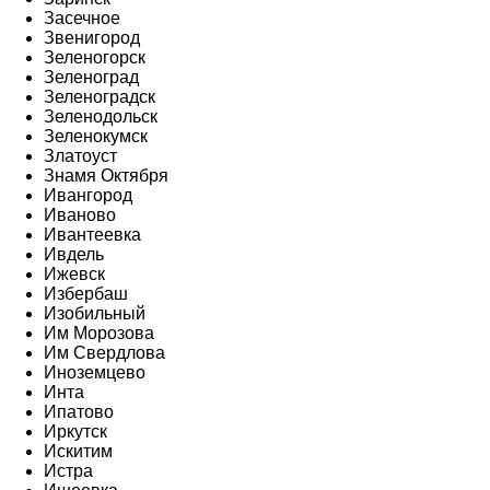
Засечное
Звенигород
Зеленогорск
Зеленоград
Зеленоградск
Зеленодольск
Зеленокумск
Златоуст
Знамя Октября
Ивангород
Иваново
Ивантеевка
Ивдель
Ижевск
Избербаш
Изобильный
Им Морозова
Им Свердлова
Иноземцево
Инта
Ипатово
Иркутск
Искитим
Истра