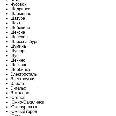
Чусовой
Шадринск
Шарыпово
Шатура
Шахты
Шебекино
Шексна
Шелехов
Шлиссельбург
Шумиха
Шушары
Шуя
Щекино
Щелково
Щербинка
Электросталь
Электроугли
Элиста
Энгельс
Энколово
Югорск
Южно-Сахалинск
Южноуральск
Южный город