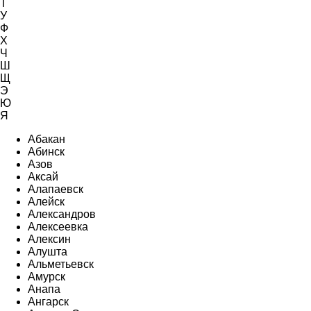
Т
У
Ф
Х
Ч
Ш
Щ
Э
Ю
Я
Абакан
Абинск
Азов
Аксай
Алапаевск
Алейск
Александров
Алексеевка
Алексин
Алушта
Альметьевск
Амурск
Анапа
Ангарск