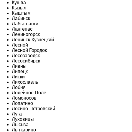
Кушва
Кызыл
Кыштым
Лабинск
Лабытнанги
Лангепас
Лениногорск
Ленинск-Кузнецкий
Лесной
Лесной Городок
Лесозаводск
Лесосибирск
Ливны
Липецк
Лиски
Лихославль
Лобня
Лодейное Поле
Ломоносов
Лопатино
Лосино-Петровский
Луга
Луховицы
Лысьва
Лыткарино