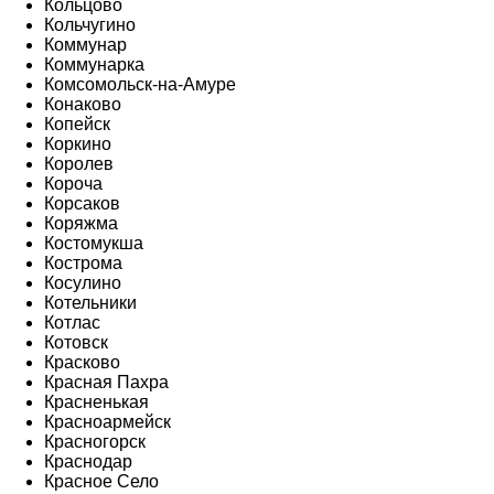
Кольцово
Кольчугино
Коммунар
Коммунарка
Комсомольск-на-Амуре
Конаково
Копейск
Коркино
Королев
Короча
Корсаков
Коряжма
Костомукша
Кострома
Косулино
Котельники
Котлас
Котовск
Красково
Красная Пахра
Красненькая
Красноармейск
Красногорск
Краснодар
Красное Село