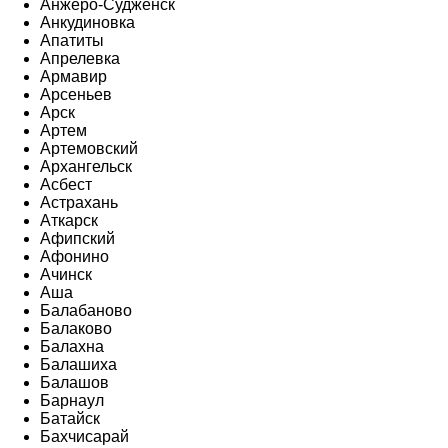
Анжеро-Судженск
Анкудиновка
Апатиты
Апрелевка
Армавир
Арсеньев
Арск
Артем
Артемовский
Архангельск
Асбест
Астрахань
Аткарск
Афипский
Афонино
Ачинск
Аша
Балабаново
Балаково
Балахна
Балашиха
Балашов
Барнаул
Батайск
Бахчисарай