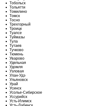
Тобольск
Тольятти
Томилино
Томск
Тосно
Трехгорный
Троицк
Туапсе
Туймазы
Тула
Тутаев
Тучково
Тюмень
Уварово
Удельная
Удомля
Узловая
Улан-Удэ
Ульяновск
Урай
Усинск
Усолье-Сибирское
Уссурийск
Усть-Илимск
Усть-Лабинск