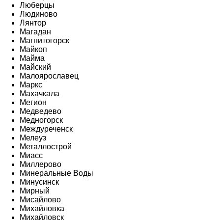
Люберцы
Людиново
Лянтор
Магадан
Магнитогорск
Майкоп
Майма
Майский
Малоярославец
Маркс
Махачкала
Мегион
Медведево
Медногорск
Междуреченск
Мелеуз
Металлострой
Миасс
Миллерово
Минеральные Воды
Минусинск
Мирный
Мисайлово
Михайловка
Михайловск