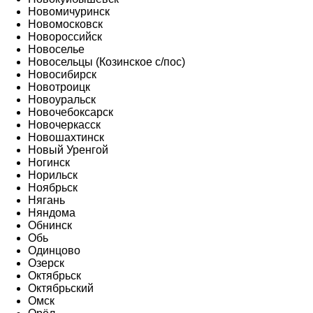
Новомичуринск
Новомосковск
Новороссийск
Новоселье
Новосельцы (Козинское с/пос)
Новосибирск
Новотроицк
Новоуральск
Новочебоксарск
Новочеркасск
Новошахтинск
Новый Уренгой
Ногинск
Норильск
Ноябрьск
Нягань
Няндома
Обнинск
Обь
Одинцово
Озерск
Октябрьск
Октябрьский
Омск