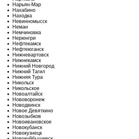
Нарьян-Мар
Нахабино
Находка
Невинномысск
Неман
Немчиновка
Нерюнгри
Нефтекамск
Нефтеюганск
Нижневартовск
Нижнекамск
Нижний Новгород
Нижний Тагил
Нижняя Тура
Никольск
Никольское
Новоалтайск
Нововоронеж
Новодвинск
Новое Девяткино
Новозыбков
Новоивановское
Новокубанск
Новокузнецк
Новокуйбышевск