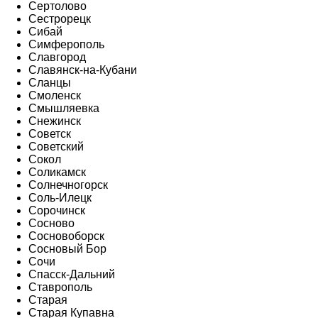
Сертолово
Сестрорецк
Сибай
Симферополь
Славгород
Славянск-на-Кубани
Сланцы
Смоленск
Смышляевка
Снежинск
Советск
Советский
Сокол
Соликамск
Солнечногорск
Соль-Илецк
Сорочинск
Сосново
Сосновоборск
Сосновый Бор
Сочи
Спасск-Дальний
Ставрополь
Старая
Старая Купавна