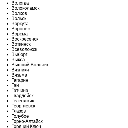
Вологда
Волоколамск
Волхов
Вольск
Воркута
Воронеж
Ворсма
Воскресенск
Воткинск
Всеволожск
Выборг
Выкса
Вышний Волочек
Вязники
Вязьма
Гагарин
Гай
Гатчина
Гвардейск
Геленджик
Георгиевск
Глазов
Голубое
Горно-Алтайск
Горячий Ключ