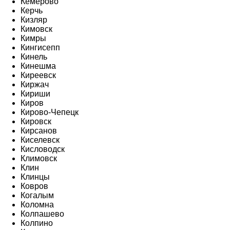
Кемерово
Керчь
Кизляр
Кимовск
Кимры
Кингисепп
Кинель
Кинешма
Киреевск
Киржач
Кириши
Киров
Кирово-Чепецк
Кировск
Кирсанов
Киселевск
Кисловодск
Климовск
Клин
Клинцы
Ковров
Когалым
Коломна
Колпашево
Колпино