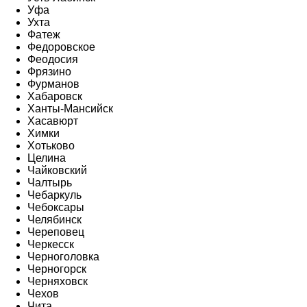
Уфа
Ухта
Фатеж
Федоровское
Феодосия
Фрязино
Фурманов
Хабаровск
Ханты-Мансийск
Хасавюрт
Химки
Хотьково
Целина
Чайковский
Чалтырь
Чебаркуль
Чебоксары
Челябинск
Череповец
Черкесск
Черноголовка
Черногорск
Черняховск
Чехов
Чита