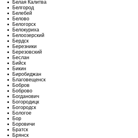
Белая Калитва
Белгород
Белебей
Белово
Белогорск
Белокуриха
Белоозерский
Бердск
Березники
Березовский
Беслан
Бийск
Бикин
Биробиджан
Благовещенск
Бобров
Боброво
Богданович
Богородицк
Богородск
Бологое
Бор
Боровичи
Братск
Брянск