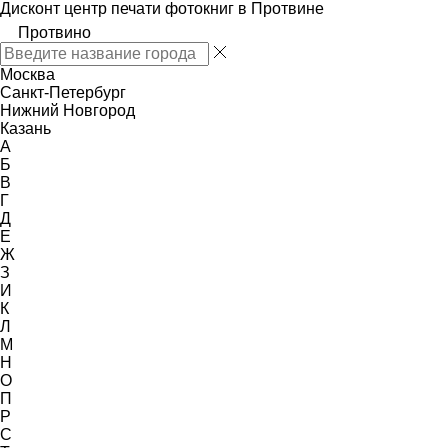
Дисконт центр печати фотокниг в Протвине
Протвино
Москва
Санкт-Петербург
Нижний Новгород
Казань
А
Б
В
Г
Д
Е
Ж
З
И
К
Л
М
Н
О
П
Р
С