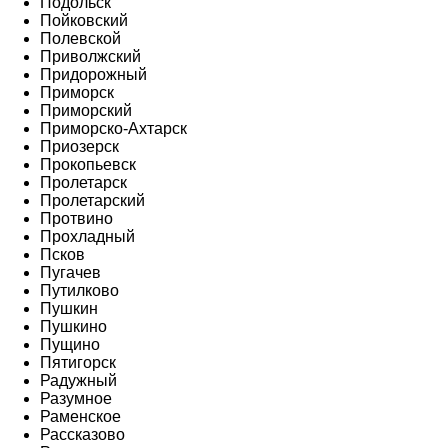
Подольск
Пойковский
Полевской
Приволжский
Придорожный
Приморск
Приморский
Приморско-Ахтарск
Приозерск
Прокопьевск
Пролетарск
Пролетарский
Протвино
Прохладный
Псков
Пугачев
Путилково
Пушкин
Пушкино
Пущино
Пятигорск
Радужный
Разумное
Раменское
Рассказово