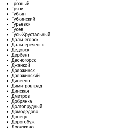
Грозный
Грязи
Губкин
Губкинский
Гурьевск
Гусев
Гусь-Хрустальный
Дальнегорск
Дальнереченск
Дедовск
Дербент
Десногорск
Джанкой
Дзержинск
Дзержинский
Дивеево
Димитровград
Динская
Дмитров
Добрянка
Долгопрудный
Домодедово
Донецк
Дорогобуж
Дрожжино