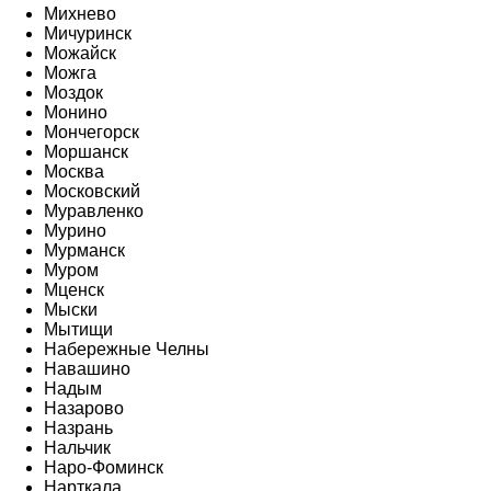
Михнево
Мичуринск
Можайск
Можга
Моздок
Монино
Мончегорск
Моршанск
Москва
Московский
Муравленко
Мурино
Мурманск
Муром
Мценск
Мыски
Мытищи
Набережные Челны
Навашино
Надым
Назарово
Назрань
Нальчик
Наро-Фоминск
Нарткала