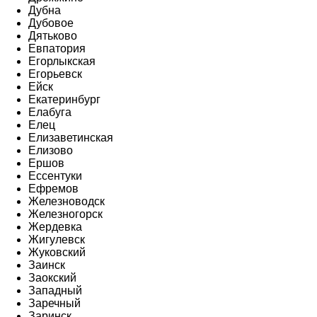
Дубна
Дубовое
Дятьково
Евпатория
Егорлыкская
Егорьевск
Ейск
Екатеринбург
Елабуга
Елец
Елизаветинская
Елизово
Ершов
Ессентуки
Ефремов
Железноводск
Железногорск
Жердевка
Жигулевск
Жуковский
Заинск
Заокский
Западный
Заречный
Заринск