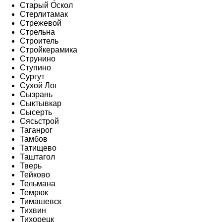
Старый Оскол
Стерлитамак
Стрежевой
Стрельна
Строитель
Стройкерамика
Струнино
Ступино
Сургут
Сухой Лог
Сызрань
Сыктывкар
Сысерть
Сясьстрой
Таганрог
Тамбов
Татищево
Таштагол
Тверь
Тейково
Тельмана
Темрюк
Тимашевск
Тихвин
Тихорецк