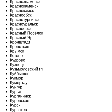
Краснознаменск
Краснокаменск
Краснокамск
Краснообск
Краснотурьинск
Красноуральск
Красноярск
Красный Посёлок
Красный Яр
Кронштадт
Кропоткин
Крымск
Кстово
Кудрово
Кузнецк
Кузьмоловский гп
Куйбышев
Кукмор
Кумертау
Кунгур
Курган
Курганинск
Куровское
Курск
Курчатов