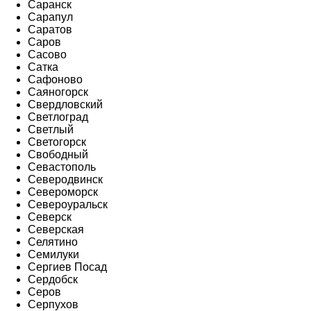
Саранск
Сарапул
Саратов
Саров
Сасово
Сатка
Сафоново
Саяногорск
Свердловский
Светлоград
Светлый
Светогорск
Свободный
Севастополь
Северодвинск
Североморск
Североуральск
Северск
Северская
Селятино
Семилуки
Сергиев Посад
Сердобск
Серов
Серпухов