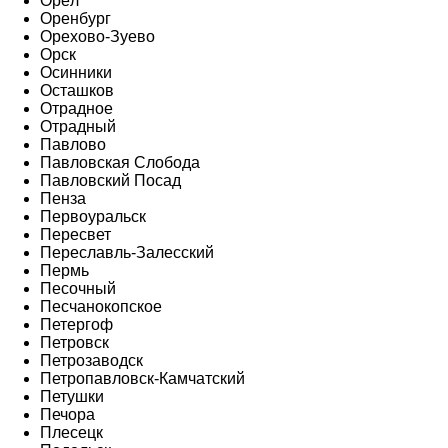
Орёл
Оренбург
Орехово-Зуево
Орск
Осинники
Осташков
Отрадное
Отрадный
Павлово
Павловская Слобода
Павловский Посад
Пенза
Первоуральск
Пересвет
Переславль-Залесский
Пермь
Песочный
Песчанокопское
Петергоф
Петровск
Петрозаводск
Петропавловск-Камчатский
Петушки
Печора
Плесецк