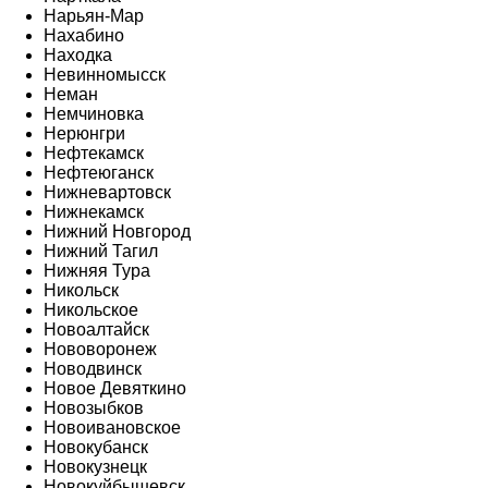
Нарьян-Мар
Нахабино
Находка
Невинномысск
Неман
Немчиновка
Нерюнгри
Нефтекамск
Нефтеюганск
Нижневартовск
Нижнекамск
Нижний Новгород
Нижний Тагил
Нижняя Тура
Никольск
Никольское
Новоалтайск
Нововоронеж
Новодвинск
Новое Девяткино
Новозыбков
Новоивановское
Новокубанск
Новокузнецк
Новокуйбышевск