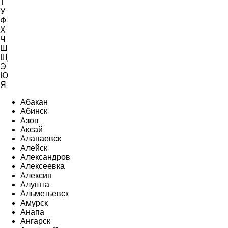
Т
У
Ф
Х
Ч
Ш
Щ
Э
Ю
Я
Абакан
Абинск
Азов
Аксай
Алапаевск
Алейск
Александров
Алексеевка
Алексин
Алушта
Альметьевск
Амурск
Анапа
Ангарск