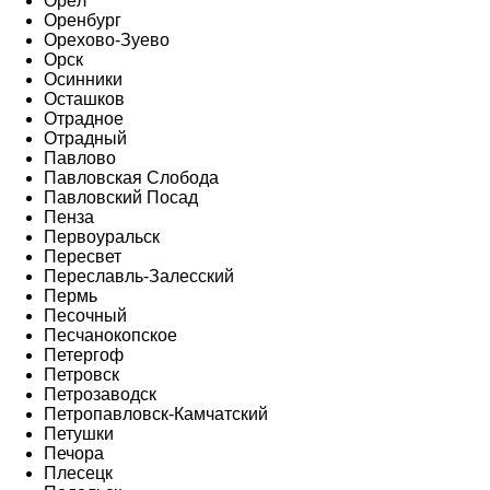
Орёл
Оренбург
Орехово-Зуево
Орск
Осинники
Осташков
Отрадное
Отрадный
Павлово
Павловская Слобода
Павловский Посад
Пенза
Первоуральск
Пересвет
Переславль-Залесский
Пермь
Песочный
Песчанокопское
Петергоф
Петровск
Петрозаводск
Петропавловск-Камчатский
Петушки
Печора
Плесецк