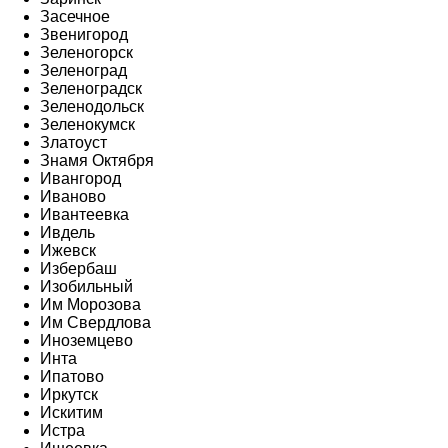
Засечное
Звенигород
Зеленогорск
Зеленоград
Зеленоградск
Зеленодольск
Зеленокумск
Златоуст
Знамя Октября
Ивангород
Иваново
Ивантеевка
Ивдель
Ижевск
Избербаш
Изобильный
Им Морозова
Им Свердлова
Иноземцево
Инта
Ипатово
Иркутск
Искитим
Истра