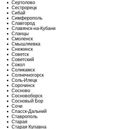
Сертолово
Сестрорецк
Сибай
Симферополь
Славгород
Славянск-на-Кубани
Сланцы
Смоленск
Смышляевка
Снежинск
Советск
Советский
Сокол
Соликамск
Солнечногорск
Соль-Илецк
Сорочинск
Сосново
Сосновоборск
Сосновый Бор
Сочи
Спасск-Дальний
Ставрополь
Старая
Старая Купавна