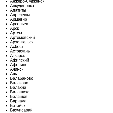
Анжеро-Судженск
Анкудиновка
Апатиты
Апрелевка
Армавир
Арсеньев
Арск
Артем
Артемовский
Архангельск
Асбест
Астрахань
Аткарск
Афипский
Афонино
Ачинск
Аша
Балабаново
Балаково
Балахна
Балашиха
Балашов
Барнаул
Батайск
Бахчисарай