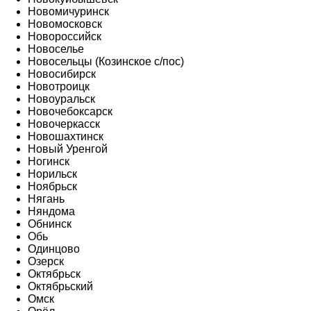
Новомичуринск
Новомосковск
Новороссийск
Новоселье
Новосельцы (Козинское с/пос)
Новосибирск
Новотроицк
Новоуральск
Новочебоксарск
Новочеркасск
Новошахтинск
Новый Уренгой
Ногинск
Норильск
Ноябрьск
Нягань
Няндома
Обнинск
Обь
Одинцово
Озерск
Октябрьск
Октябрьский
Омск