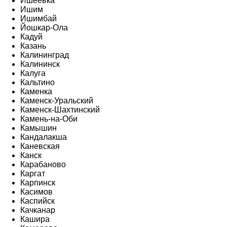
Ишеевка
Ишим
Ишимбай
Йошкар-Ола
Кадуй
Казань
Калининград
Калининск
Калуга
Кальтино
Каменка
Каменск-Уральский
Каменск-Шахтинский
Камень-на-Оби
Камышин
Кандалакша
Каневская
Канск
Карабаново
Каргат
Карпинск
Касимов
Каспийск
Качканар
Кашира