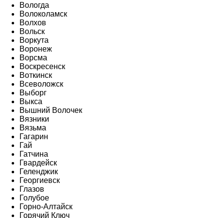
Вологда
Волоколамск
Волхов
Вольск
Воркута
Воронеж
Ворсма
Воскресенск
Воткинск
Всеволожск
Выборг
Выкса
Вышний Волочек
Вязники
Вязьма
Гагарин
Гай
Гатчина
Гвардейск
Геленджик
Георгиевск
Глазов
Голубое
Горно-Алтайск
Горячий Ключ