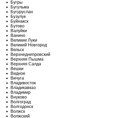
Бугры
Бугульма
Бугуруслан
Бузулук
Буйнакск
Бутово
Валуйки
Ванино
Великие Луки
Великий Новгород
Вельск
Верхнеднепровский
Верхняя Пышма
Верхняя Салда
Вешки
Видное
Вичуга
Владивосток
Владикавказ
Владимир
Внуково
Волгоград
Волгодонск
Волжск
Волжский