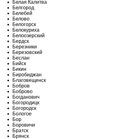
Белая Калитва
Белгород
Белебей
Белово
Белогорск
Белокуриха
Белоозерский
Бердск
Березники
Березовский
Беслан
Бийск
Бикин
Биробиджан
Благовещенск
Бобров
Боброво
Богданович
Богородицк
Богородск
Бологое
Бор
Боровичи
Братск
Брянск