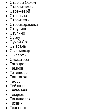
Старый Оскол
Стерлитамак
Стрежевой
Стрельна
Строитель
Стройкерамика
Струнино
Ступино
Сургут
Сухой Лог
Сызрань
Сыктывкар
Сысерть
Сясьстрой
Таганрог
Тамбов
Татищево
Таштагол
Тверь
Тейково
Тельмана
Темрюк
Тимашевск
Тихвин
Тихорецк