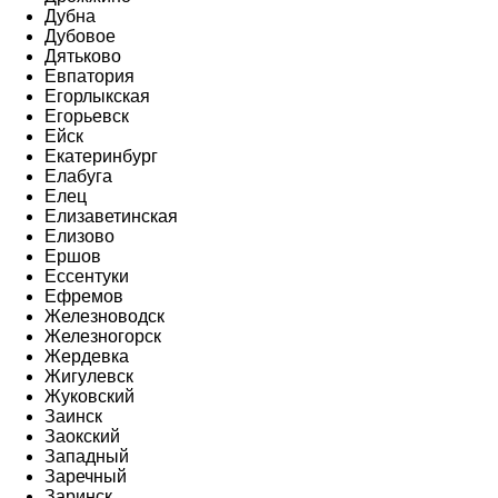
Дубна
Дубовое
Дятьково
Евпатория
Егорлыкская
Егорьевск
Ейск
Екатеринбург
Елабуга
Елец
Елизаветинская
Елизово
Ершов
Ессентуки
Ефремов
Железноводск
Железногорск
Жердевка
Жигулевск
Жуковский
Заинск
Заокский
Западный
Заречный
Заринск