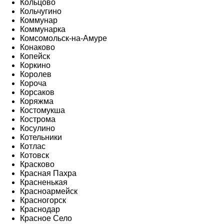
Кольцово
Кольчугино
Коммунар
Коммунарка
Комсомольск-на-Амуре
Конаково
Копейск
Коркино
Королев
Короча
Корсаков
Коряжма
Костомукша
Кострома
Косулино
Котельники
Котлас
Котовск
Красково
Красная Пахра
Красненькая
Красноармейск
Красногорск
Краснодар
Красное Село