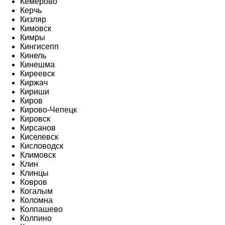
Кемерово
Керчь
Кизляр
Кимовск
Кимры
Кингисепп
Кинель
Кинешма
Киреевск
Киржач
Кириши
Киров
Кирово-Чепецк
Кировск
Кирсанов
Киселевск
Кисловодск
Климовск
Клин
Клинцы
Ковров
Когалым
Коломна
Колпашево
Колпино