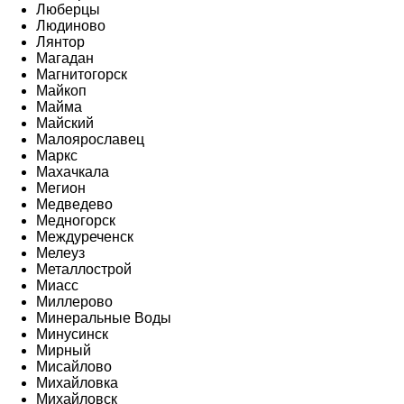
Люберцы
Людиново
Лянтор
Магадан
Магнитогорск
Майкоп
Майма
Майский
Малоярославец
Маркс
Махачкала
Мегион
Медведево
Медногорск
Междуреченск
Мелеуз
Металлострой
Миасс
Миллерово
Минеральные Воды
Минусинск
Мирный
Мисайлово
Михайловка
Михайловск