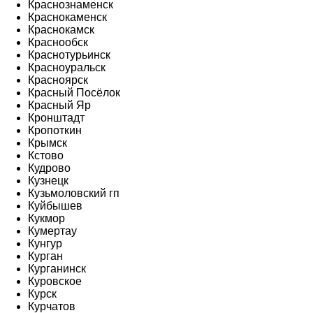
Краснознаменск
Краснокаменск
Краснокамск
Краснообск
Краснотурьинск
Красноуральск
Красноярск
Красный Посёлок
Красный Яр
Кронштадт
Кропоткин
Крымск
Кстово
Кудрово
Кузнецк
Кузьмоловский гп
Куйбышев
Кукмор
Кумертау
Кунгур
Курган
Курганинск
Куровское
Курск
Курчатов