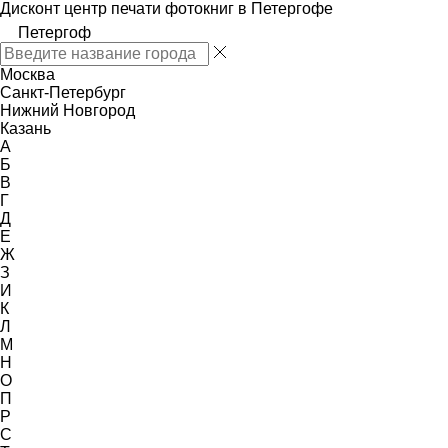
Дисконт центр печати фотокниг в Петергофе
Петергоф
Москва
Санкт-Петербург
Нижний Новгород
Казань
А
Б
В
Г
Д
Е
Ж
З
И
К
Л
М
Н
О
П
Р
С