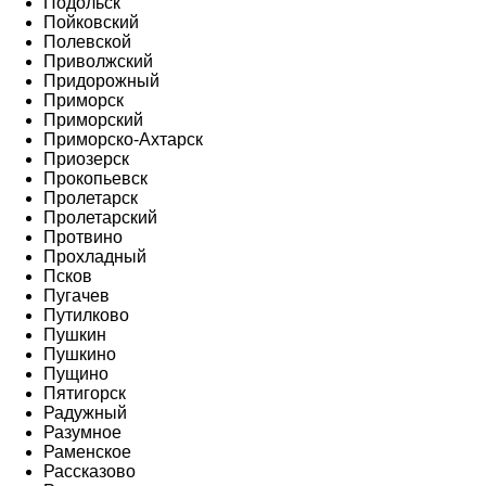
Подольск
Пойковский
Полевской
Приволжский
Придорожный
Приморск
Приморский
Приморско-Ахтарск
Приозерск
Прокопьевск
Пролетарск
Пролетарский
Протвино
Прохладный
Псков
Пугачев
Путилково
Пушкин
Пушкино
Пущино
Пятигорск
Радужный
Разумное
Раменское
Рассказово