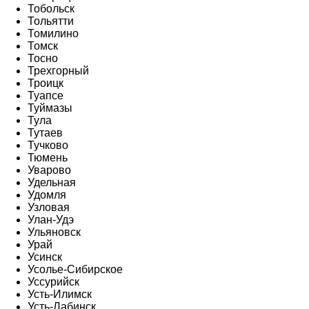
Тобольск
Тольятти
Томилино
Томск
Тосно
Трехгорный
Троицк
Туапсе
Туймазы
Тула
Тутаев
Тучково
Тюмень
Уварово
Удельная
Удомля
Узловая
Улан-Удэ
Ульяновск
Урай
Усинск
Усолье-Сибирское
Уссурийск
Усть-Илимск
Усть-Лабинск