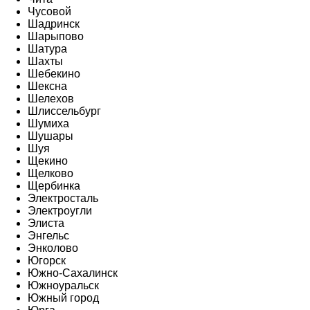
Чусовой
Шадринск
Шарыпово
Шатура
Шахты
Шебекино
Шексна
Шелехов
Шлиссельбург
Шумиха
Шушары
Шуя
Щекино
Щелково
Щербинка
Электросталь
Электроугли
Элиста
Энгельс
Энколово
Югорск
Южно-Сахалинск
Южноуральск
Южный город