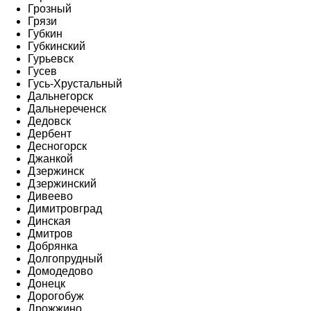
Грозный
Грязи
Губкин
Губкинский
Гурьевск
Гусев
Гусь-Хрустальный
Дальнегорск
Дальнереченск
Дедовск
Дербент
Десногорск
Джанкой
Дзержинск
Дзержинский
Дивеево
Димитровград
Динская
Дмитров
Добрянка
Долгопрудный
Домодедово
Донецк
Дорогобуж
Дрожжино