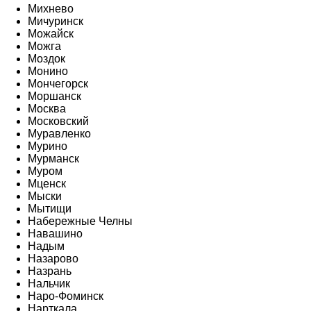
Михнево
Мичуринск
Можайск
Можга
Моздок
Монино
Мончегорск
Моршанск
Москва
Московский
Муравленко
Мурино
Мурманск
Муром
Мценск
Мыски
Мытищи
Набережные Челны
Навашино
Надым
Назарово
Назрань
Нальчик
Наро-Фоминск
Нарткала