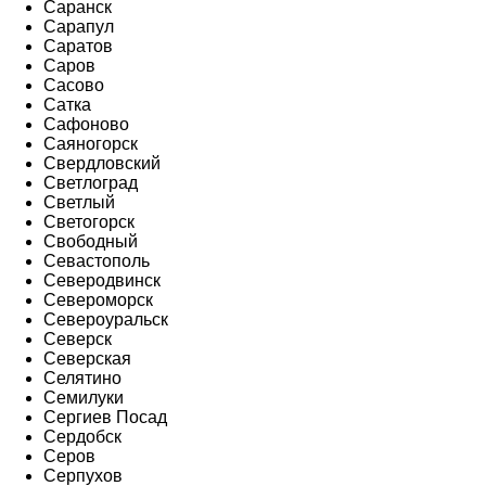
Саранск
Сарапул
Саратов
Саров
Сасово
Сатка
Сафоново
Саяногорск
Свердловский
Светлоград
Светлый
Светогорск
Свободный
Севастополь
Северодвинск
Североморск
Североуральск
Северск
Северская
Селятино
Семилуки
Сергиев Посад
Сердобск
Серов
Серпухов