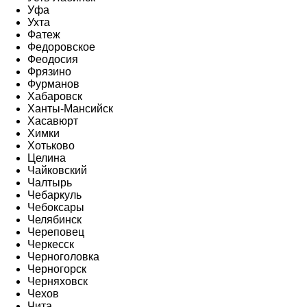
Уфа
Ухта
Фатеж
Федоровское
Феодосия
Фрязино
Фурманов
Хабаровск
Ханты-Мансийск
Хасавюрт
Химки
Хотьково
Целина
Чайковский
Чалтырь
Чебаркуль
Чебоксары
Челябинск
Череповец
Черкесск
Черноголовка
Черногорск
Черняховск
Чехов
Чита