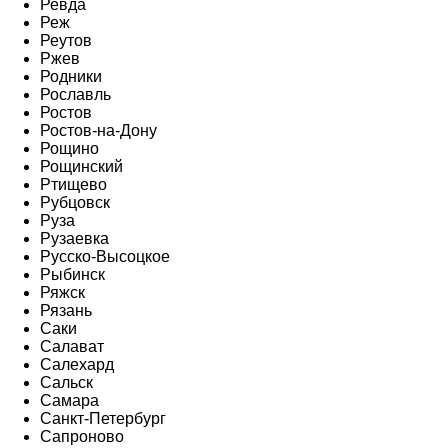
Ревда
Реж
Реутов
Ржев
Родники
Рославль
Ростов
Ростов-на-Дону
Рощино
Рощинский
Ртищево
Рубцовск
Руза
Рузаевка
Русско-Высоцкое
Рыбинск
Ряжск
Рязань
Саки
Салават
Салехард
Сальск
Самара
Санкт-Петербург
Сапроново