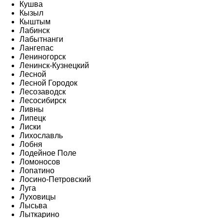
Кушва
Кызыл
Кыштым
Лабинск
Лабытнанги
Лангепас
Лениногорск
Ленинск-Кузнецкий
Лесной
Лесной Городок
Лесозаводск
Лесосибирск
Ливны
Липецк
Лиски
Лихославль
Лобня
Лодейное Поле
Ломоносов
Лопатино
Лосино-Петровский
Луга
Луховицы
Лысьва
Лыткарино