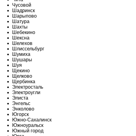
Чусовой
Шадринск
Шарыпово
Шатура
Шахты
Шебекино
Шексна
Шелехов
Шлиссельбург
Шумиха
Шушары
Шуя
Щекино
Щелково
Щербинка
Электросталь
Электроугли
Элиста
Энгельс
Энколово
Югорск
Южно-Сахалинск
Южноуральск
Южный город