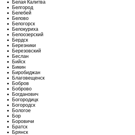
Белая Калитва
Белгород
Белебей
Белово
Белогорск
Белокуриха
Белоозерский
Бердск
Березники
Березовский
Беслан
Бийск
Бикин
Биробиджан
Благовещенск
Бобров
Боброво
Богданович
Богородицк
Богородск
Бологое
Бор
Боровичи
Братск
Брянск