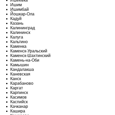
Ишеевка
Ишим
Ишимбай
Йошкар-Ола
Кадуй
Казань
Калининград
Калининск
Калуга
Кальтино
Каменка
Каменск-Уральский
Каменск-Шахтинский
Камень-на-Оби
Камышин
Кандалакша
Каневская
Канск
Карабаново
Каргат
Карпинск
Касимов
Каспийск
Качканар
Кашира