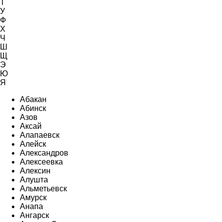
Т
У
Ф
Х
Ч
Ш
Щ
Э
Ю
Я
Абакан
Абинск
Азов
Аксай
Алапаевск
Алейск
Александров
Алексеевка
Алексин
Алушта
Альметьевск
Амурск
Анапа
Ангарск