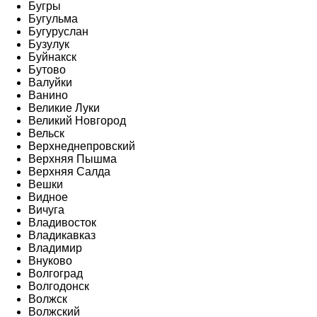
Бугры
Бугульма
Бугуруслан
Бузулук
Буйнакск
Бутово
Валуйки
Ванино
Великие Луки
Великий Новгород
Вельск
Верхнеднепровский
Верхняя Пышма
Верхняя Салда
Вешки
Видное
Вичуга
Владивосток
Владикавказ
Владимир
Внуково
Волгоград
Волгодонск
Волжск
Волжский