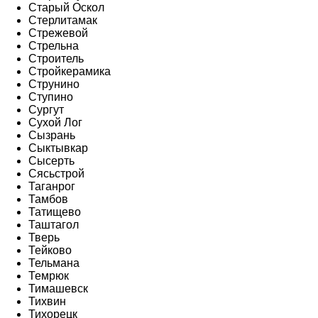
Старый Оскол
Стерлитамак
Стрежевой
Стрельна
Строитель
Стройкерамика
Струнино
Ступино
Сургут
Сухой Лог
Сызрань
Сыктывкар
Сысерть
Сясьстрой
Таганрог
Тамбов
Татищево
Таштагол
Тверь
Тейково
Тельмана
Темрюк
Тимашевск
Тихвин
Тихорецк