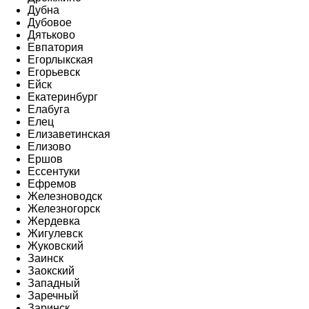
Дубна
Дубовое
Дятьково
Евпатория
Егорлыкская
Егорьевск
Ейск
Екатеринбург
Елабуга
Елец
Елизаветинская
Елизово
Ершов
Ессентуки
Ефремов
Железноводск
Железногорск
Жердевка
Жигулевск
Жуковский
Заинск
Заокский
Западный
Заречный
Заринск