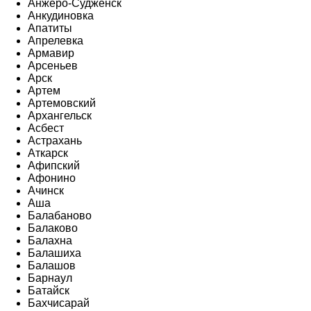
Анжеро-Судженск
Анкудиновка
Апатиты
Апрелевка
Армавир
Арсеньев
Арск
Артем
Артемовский
Архангельск
Асбест
Астрахань
Аткарск
Афипский
Афонино
Ачинск
Аша
Балабаново
Балаково
Балахна
Балашиха
Балашов
Барнаул
Батайск
Бахчисарай