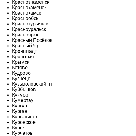
Краснознаменск
Краснокаменск
Краснокамск
Краснообск
Краснотурьинск
Красноуральск
Красноярск
Красный Посёлок
Красный Яр
Кронштадт
Кропоткин
Крымск
Кстово
Кудрово
Кузнецк
Кузьмоловский гп
Куйбышев
Кукмор
Кумертау
Кунгур
Курган
Курганинск
Куровское
Курск
Курчатов