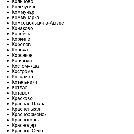
Кольцово
Кольчугино
Коммунар
Коммунарка
Комсомольск-на-Амуре
Конаково
Копейск
Коркино
Королев
Короча
Корсаков
Коряжма
Костомукша
Кострома
Косулино
Котельники
Котлас
Котовск
Красково
Красная Пахра
Красненькая
Красноармейск
Красногорск
Краснодар
Красное Село