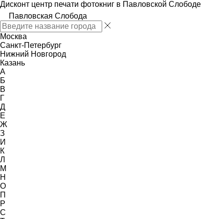
Дисконт центр печати фотокниг в Павловской Слободе
Павловская Слобода
Москва
Санкт-Петербург
Нижний Новгород
Казань
А
Б
В
Г
Д
Е
Ж
З
И
К
Л
М
Н
О
П
Р
С