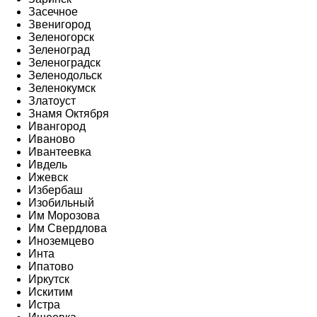
Засечное
Звенигород
Зеленогорск
Зеленоград
Зеленоградск
Зеленодольск
Зеленокумск
Златоуст
Знамя Октября
Ивангород
Иваново
Ивантеевка
Ивдель
Ижевск
Избербаш
Изобильный
Им Морозова
Им Свердлова
Иноземцево
Инта
Ипатово
Иркутск
Искитим
Истра