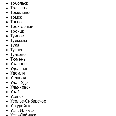
Тобольск
Тольятти
Томилино
Томск
Тосно
Трехгорный
Троицк
Туапсе
Туймазы
Тула
Тутаев
Тучково
Тюмень
Уварово
Удельная
Удомля
Узловая
Улан-Удэ
Ульяновск
Урай
Усинск
Усолье-Сибирское
Уссурийск
Усть-Илимск
Усть-Лабинск