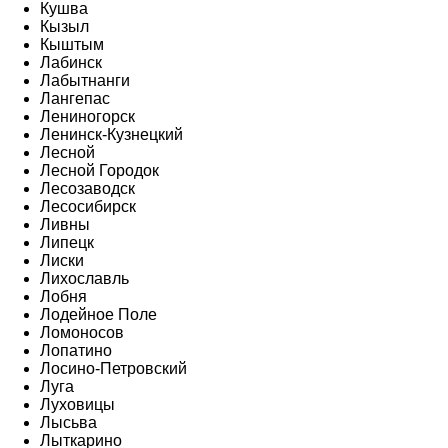
Кушва
Кызыл
Кыштым
Лабинск
Лабытнанги
Лангепас
Лениногорск
Ленинск-Кузнецкий
Лесной
Лесной Городок
Лесозаводск
Лесосибирск
Ливны
Липецк
Лиски
Лихославль
Лобня
Лодейное Поле
Ломоносов
Лопатино
Лосино-Петровский
Луга
Луховицы
Лысьва
Лыткарино