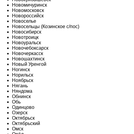
Новомичуринск
Новомосковск
Новороссийск
Новоселье
Новосельцы (Козинское с/пос)
Новосибирск
Новотроицк
Новоуральск
Новочебоксарск
Новочеркасск
Новошахтинск
Новый Уренгой
Ногинск
Норильск
Ноябрьск
Нягань
Няндома
Обнинск
Обь
Одинцово
Озерск
Октябрьск
Октябрьский
Омск