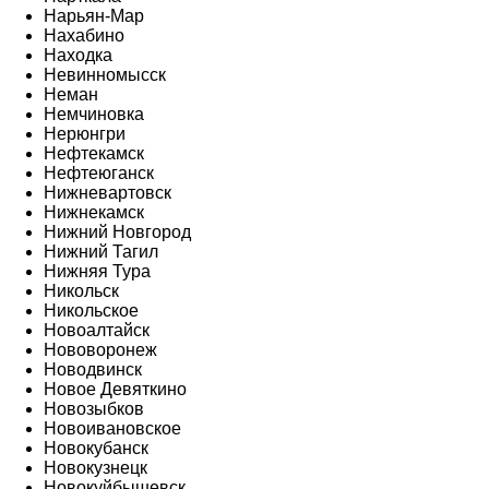
Нарьян-Мар
Нахабино
Находка
Невинномысск
Неман
Немчиновка
Нерюнгри
Нефтекамск
Нефтеюганск
Нижневартовск
Нижнекамск
Нижний Новгород
Нижний Тагил
Нижняя Тура
Никольск
Никольское
Новоалтайск
Нововоронеж
Новодвинск
Новое Девяткино
Новозыбков
Новоивановское
Новокубанск
Новокузнецк
Новокуйбышевск