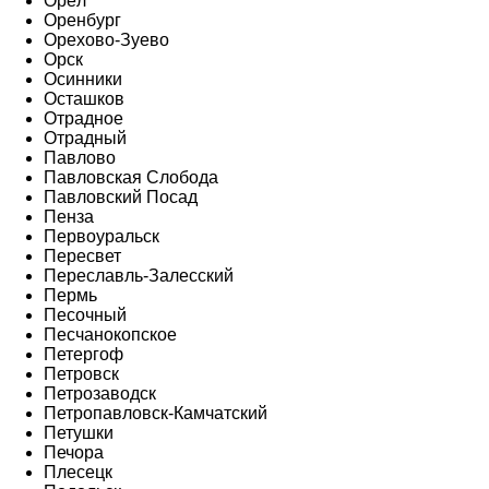
Орёл
Оренбург
Орехово-Зуево
Орск
Осинники
Осташков
Отрадное
Отрадный
Павлово
Павловская Слобода
Павловский Посад
Пенза
Первоуральск
Пересвет
Переславль-Залесский
Пермь
Песочный
Песчанокопское
Петергоф
Петровск
Петрозаводск
Петропавловск-Камчатский
Петушки
Печора
Плесецк