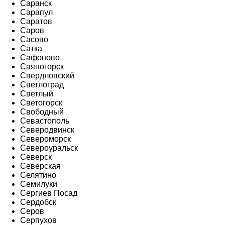
Саранск
Сарапул
Саратов
Саров
Сасово
Сатка
Сафоново
Саяногорск
Свердловский
Светлоград
Светлый
Светогорск
Свободный
Севастополь
Северодвинск
Североморск
Североуральск
Северск
Северская
Селятино
Семилуки
Сергиев Посад
Сердобск
Серов
Серпухов