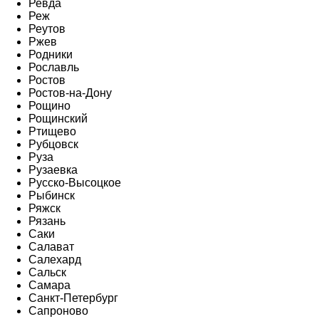
Ревда
Реж
Реутов
Ржев
Родники
Рославль
Ростов
Ростов-на-Дону
Рощино
Рощинский
Ртищево
Рубцовск
Руза
Рузаевка
Русско-Высоцкое
Рыбинск
Ряжск
Рязань
Саки
Салават
Салехард
Сальск
Самара
Санкт-Петербург
Сапроново