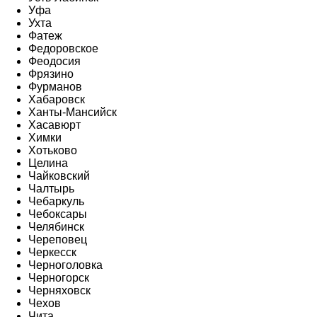
Уфа
Ухта
Фатеж
Федоровское
Феодосия
Фрязино
Фурманов
Хабаровск
Ханты-Мансийск
Хасавюрт
Химки
Хотьково
Целина
Чайковский
Чалтырь
Чебаркуль
Чебоксары
Челябинск
Череповец
Черкесск
Черноголовка
Черногорск
Черняховск
Чехов
Чита