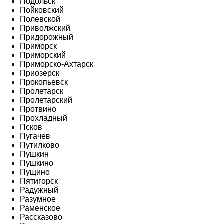
Подольск
Пойковский
Полевской
Приволжский
Придорожный
Приморск
Приморский
Приморско-Ахтарск
Приозерск
Прокопьевск
Пролетарск
Пролетарский
Протвино
Прохладный
Псков
Пугачев
Путилково
Пушкин
Пушкино
Пущино
Пятигорск
Радужный
Разумное
Раменское
Рассказово