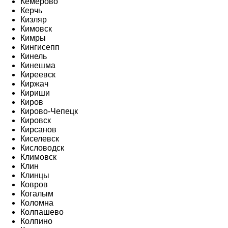
Кемерово
Керчь
Кизляр
Кимовск
Кимры
Кингисепп
Кинель
Кинешма
Киреевск
Киржач
Кириши
Киров
Кирово-Чепецк
Кировск
Кирсанов
Киселевск
Кисловодск
Климовск
Клин
Клинцы
Ковров
Когалым
Коломна
Колпашево
Колпино