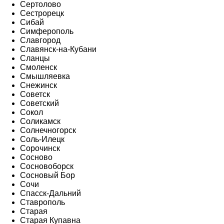
Сертолово
Сестрорецк
Сибай
Симферополь
Славгород
Славянск-на-Кубани
Сланцы
Смоленск
Смышляевка
Снежинск
Советск
Советский
Сокол
Соликамск
Солнечногорск
Соль-Илецк
Сорочинск
Сосново
Сосновоборск
Сосновый Бор
Сочи
Спасск-Дальний
Ставрополь
Старая
Старая Купавна