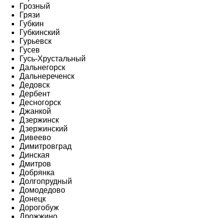
Грозный
Грязи
Губкин
Губкинский
Гурьевск
Гусев
Гусь-Хрустальный
Дальнегорск
Дальнереченск
Дедовск
Дербент
Десногорск
Джанкой
Дзержинск
Дзержинский
Дивеево
Димитровград
Динская
Дмитров
Добрянка
Долгопрудный
Домодедово
Донецк
Дорогобуж
Дрожжино