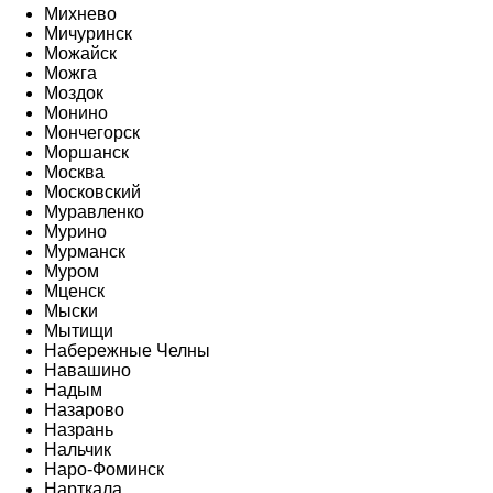
Михнево
Мичуринск
Можайск
Можга
Моздок
Монино
Мончегорск
Моршанск
Москва
Московский
Муравленко
Мурино
Мурманск
Муром
Мценск
Мыски
Мытищи
Набережные Челны
Навашино
Надым
Назарово
Назрань
Нальчик
Наро-Фоминск
Нарткала