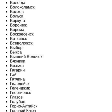
Вологда
Волоколамск
Волхов
Вольск
Воркута
Воронеж
Ворсма
Воскресенск
Воткинск
Всеволожск
Выборг
Выкса
Вышний Волочек
Вязники
Вязьма
Гагарин
Гай
Гатчина
Гвардейск
Геленджик
Георгиевск
Глазов
Голубое
Горно-Алтайск
Горячий Ключ