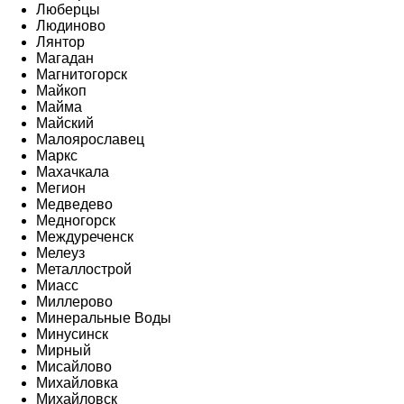
Люберцы
Людиново
Лянтор
Магадан
Магнитогорск
Майкоп
Майма
Майский
Малоярославец
Маркс
Махачкала
Мегион
Медведево
Медногорск
Междуреченск
Мелеуз
Металлострой
Миасс
Миллерово
Минеральные Воды
Минусинск
Мирный
Мисайлово
Михайловка
Михайловск