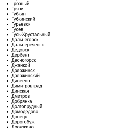
Грозный
Грязи
Губкин
Губкинский
Гурьевск
Гусев
Гусь-Хрустальный
Дальнегорск
Дальнереченск
Дедовск
Дербент
Десногорск
Джанкой
Дзержинск
Дзержинский
Дивеево
Димитровград
Динская
Дмитров
Добрянка
Долгопрудный
Домодедово
Донецк
Дорогобуж
Дрожжино