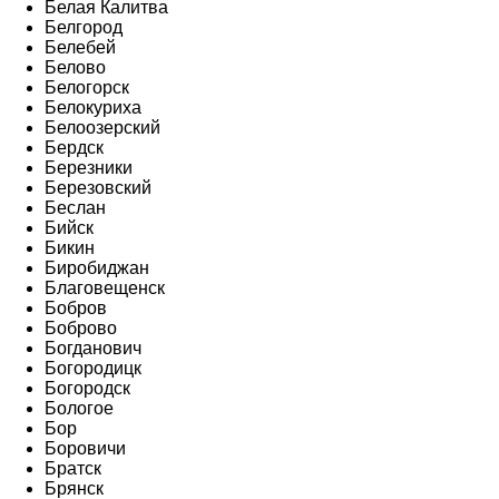
Белая Калитва
Белгород
Белебей
Белово
Белогорск
Белокуриха
Белоозерский
Бердск
Березники
Березовский
Беслан
Бийск
Бикин
Биробиджан
Благовещенск
Бобров
Боброво
Богданович
Богородицк
Богородск
Бологое
Бор
Боровичи
Братск
Брянск