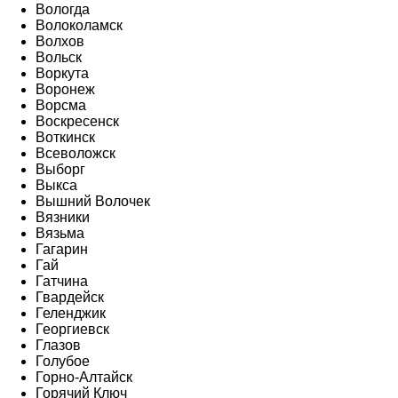
Вологда
Волоколамск
Волхов
Вольск
Воркута
Воронеж
Ворсма
Воскресенск
Воткинск
Всеволожск
Выборг
Выкса
Вышний Волочек
Вязники
Вязьма
Гагарин
Гай
Гатчина
Гвардейск
Геленджик
Георгиевск
Глазов
Голубое
Горно-Алтайск
Горячий Ключ