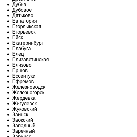
Дубна
Дубовое
Дятьково
Евпатория
Егорлыкская
Егорьевск
Ейск
Екатеринбург
Елабуга
Елец
Елизаветинская
Елизово
Ершов
Ессентуки
Ефремов
Железноводск
Железногорск
Жердевка
Жигулевск
Жуковский
Заинск
Заокский
Западный
Заречный
Заринск