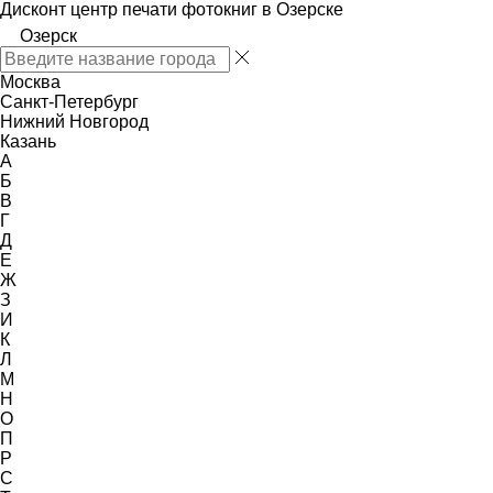
Дисконт центр печати фотокниг в Озерске
Озерск
Москва
Санкт-Петербург
Нижний Новгород
Казань
А
Б
В
Г
Д
Е
Ж
З
И
К
Л
М
Н
О
П
Р
С