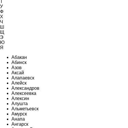
Т
У
Ф
Х
Ч
Ш
Щ
Э
Ю
Я
Абакан
Абинск
Азов
Аксай
Алапаевск
Алейск
Александров
Алексеевка
Алексин
Алушта
Альметьевск
Амурск
Анапа
Ангарск