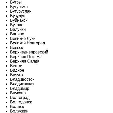
Бугры
Бугульма
Бугуруслан
Бузулук
Буйнакск
Бутово
Валуйки
Ванино
Великие Луки
Великий Новгород
Вельск
Верхнеднепровский
Верхняя Пышма
Верхняя Салда
Вешки
Видное
Вичуга
Владивосток
Владикавказ
Владимир
Внуково
Волгоград
Волгодонск
Волжск
Волжский