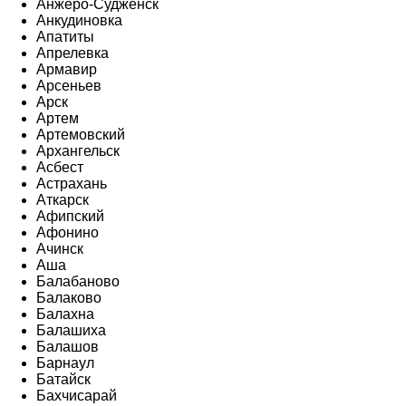
Анжеро-Судженск
Анкудиновка
Апатиты
Апрелевка
Армавир
Арсеньев
Арск
Артем
Артемовский
Архангельск
Асбест
Астрахань
Аткарск
Афипский
Афонино
Ачинск
Аша
Балабаново
Балаково
Балахна
Балашиха
Балашов
Барнаул
Батайск
Бахчисарай