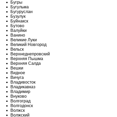
Бугры
Бугульма
Бугуруслан
Бузулук
Буйнакск
Бутово
Валуйки
Ванино
Великие Луки
Великий Новгород
Вельск
Верхнеднепровский
Верхняя Пышма
Верхняя Салда
Вешки
Видное
Вичуга
Владивосток
Владикавказ
Владимир
Внуково
Волгоград
Волгодонск
Волжск
Волжский