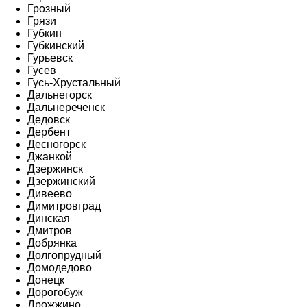
Грозный
Грязи
Губкин
Губкинский
Гурьевск
Гусев
Гусь-Хрустальный
Дальнегорск
Дальнереченск
Дедовск
Дербент
Десногорск
Джанкой
Дзержинск
Дзержинский
Дивеево
Димитровград
Динская
Дмитров
Добрянка
Долгопрудный
Домодедово
Донецк
Дорогобуж
Дрожжино