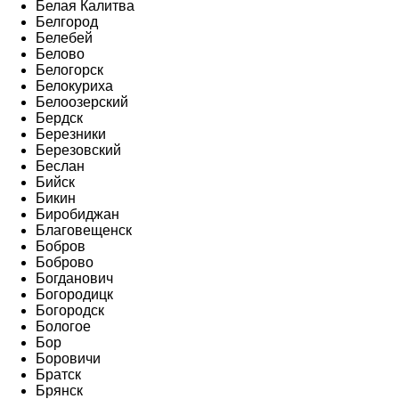
Белая Калитва
Белгород
Белебей
Белово
Белогорск
Белокуриха
Белоозерский
Бердск
Березники
Березовский
Беслан
Бийск
Бикин
Биробиджан
Благовещенск
Бобров
Боброво
Богданович
Богородицк
Богородск
Бологое
Бор
Боровичи
Братск
Брянск