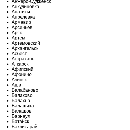
Анжеро-Судженск
Анкудиновка
Апатиты
Апрелевка
Армавир
Арсеньев
Арск
Артем
Артемовский
Архангельск
Асбест
Астрахань
Аткарск
Афипский
Афонино
Ачинск
Аша
Балабаново
Балаково
Балахна
Балашиха
Балашов
Барнаул
Батайск
Бахчисарай