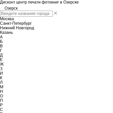
Дисконт центр печати фотокниг в Озерске
Озерск
Москва
Санкт-Петербург
Нижний Новгород
Казань
А
Б
В
Г
Д
Е
Ж
З
И
К
Л
М
Н
О
П
Р
С