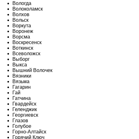
Вологда
Волоколамск
Волхов
Вольск
Воркута
Воронеж
Ворсма
Воскресенск
Воткинск
Всеволожск
Выборг
Выкса
Вышний Волочек
Вязники
Вязьма
Гагарин
Гай
Гатчина
Гвардейск
Геленджик
Георгиевск
Глазов
Голубое
Горно-Алтайск
Горячий Ключ