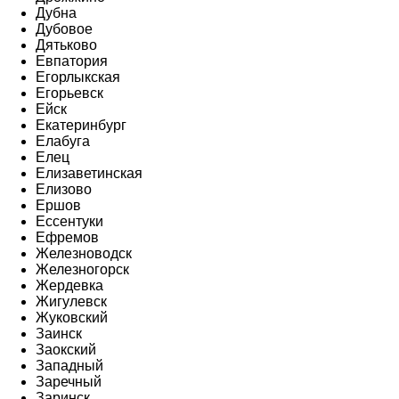
Дубна
Дубовое
Дятьково
Евпатория
Егорлыкская
Егорьевск
Ейск
Екатеринбург
Елабуга
Елец
Елизаветинская
Елизово
Ершов
Ессентуки
Ефремов
Железноводск
Железногорск
Жердевка
Жигулевск
Жуковский
Заинск
Заокский
Западный
Заречный
Заринск