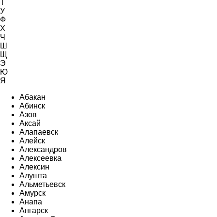
Т
У
Ф
Х
Ч
Ш
Щ
Э
Ю
Я
Абакан
Абинск
Азов
Аксай
Алапаевск
Алейск
Александров
Алексеевка
Алексин
Алушта
Альметьевск
Амурск
Анапа
Ангарск