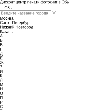
Дисконт центр печати фотокниг в Обь
Обь
Москва
Санкт-Петербург
Нижний Новгород
Казань
А
Б
В
Г
Д
Е
Ж
З
И
К
Л
М
Н
О
П
Р
С