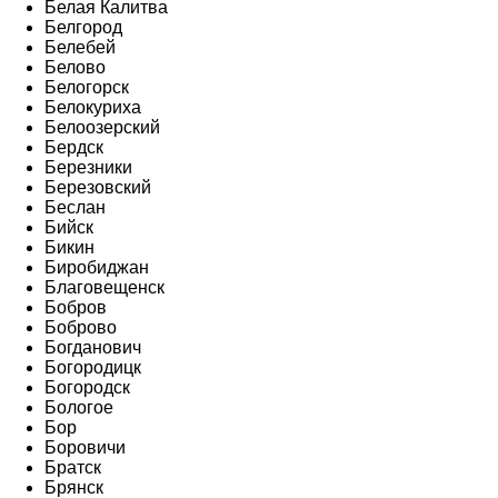
Белая Калитва
Белгород
Белебей
Белово
Белогорск
Белокуриха
Белоозерский
Бердск
Березники
Березовский
Беслан
Бийск
Бикин
Биробиджан
Благовещенск
Бобров
Боброво
Богданович
Богородицк
Богородск
Бологое
Бор
Боровичи
Братск
Брянск