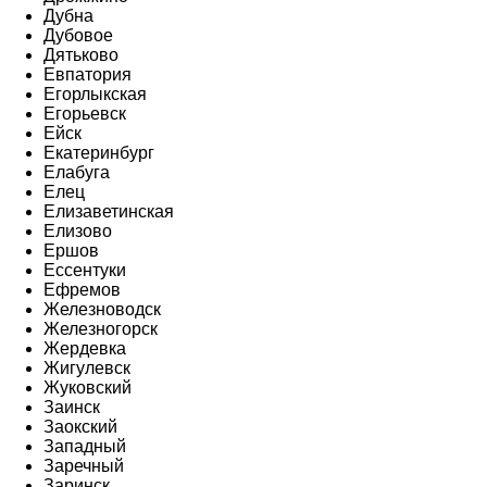
Дубна
Дубовое
Дятьково
Евпатория
Егорлыкская
Егорьевск
Ейск
Екатеринбург
Елабуга
Елец
Елизаветинская
Елизово
Ершов
Ессентуки
Ефремов
Железноводск
Железногорск
Жердевка
Жигулевск
Жуковский
Заинск
Заокский
Западный
Заречный
Заринск