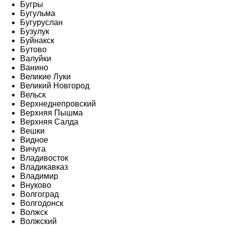
Бугры
Бугульма
Бугуруслан
Бузулук
Буйнакск
Бутово
Валуйки
Ванино
Великие Луки
Великий Новгород
Вельск
Верхнеднепровский
Верхняя Пышма
Верхняя Салда
Вешки
Видное
Вичуга
Владивосток
Владикавказ
Владимир
Внуково
Волгоград
Волгодонск
Волжск
Волжский