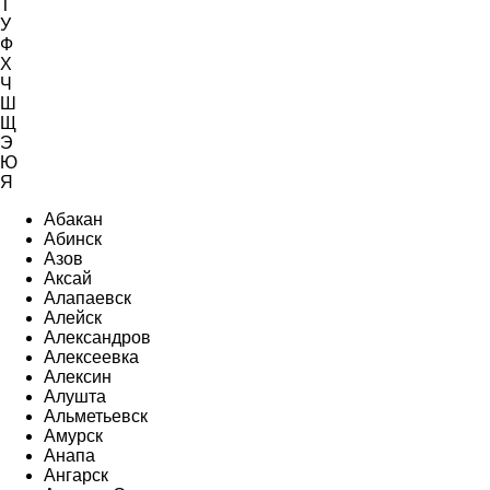
Т
У
Ф
Х
Ч
Ш
Щ
Э
Ю
Я
Абакан
Абинск
Азов
Аксай
Алапаевск
Алейск
Александров
Алексеевка
Алексин
Алушта
Альметьевск
Амурск
Анапа
Ангарск