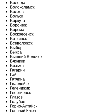
Вологда
Волоколамск
Волхов
Вольск
Воркута
Воронеж
Ворсма
Воскресенск
Воткинск
Всеволожск
Выборг
Выкса
Вышний Волочек
Вязники
Вязьма
Гагарин
Гай
Гатчина
Гвардейск
Геленджик
Георгиевск
Глазов
Голубое
Горно-Алтайск
Горячий Ключ