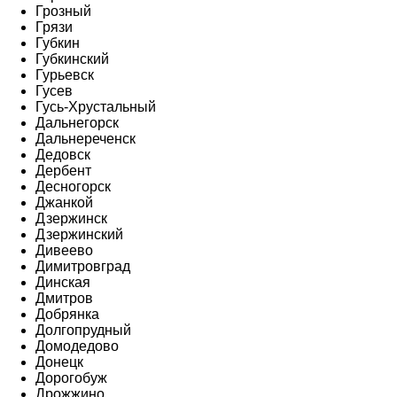
Грозный
Грязи
Губкин
Губкинский
Гурьевск
Гусев
Гусь-Хрустальный
Дальнегорск
Дальнереченск
Дедовск
Дербент
Десногорск
Джанкой
Дзержинск
Дзержинский
Дивеево
Димитровград
Динская
Дмитров
Добрянка
Долгопрудный
Домодедово
Донецк
Дорогобуж
Дрожжино