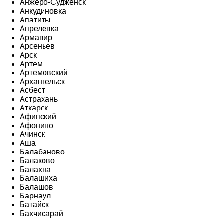
Анжеро-Судженск
Анкудиновка
Апатиты
Апрелевка
Армавир
Арсеньев
Арск
Артем
Артемовский
Архангельск
Асбест
Астрахань
Аткарск
Афипский
Афонино
Ачинск
Аша
Балабаново
Балаково
Балахна
Балашиха
Балашов
Барнаул
Батайск
Бахчисарай