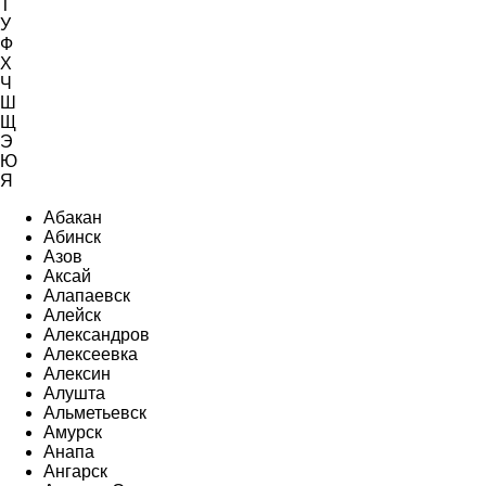
Т
У
Ф
Х
Ч
Ш
Щ
Э
Ю
Я
Абакан
Абинск
Азов
Аксай
Алапаевск
Алейск
Александров
Алексеевка
Алексин
Алушта
Альметьевск
Амурск
Анапа
Ангарск