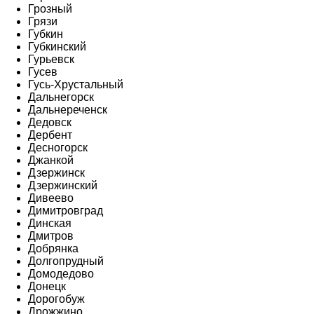
Грозный
Грязи
Губкин
Губкинский
Гурьевск
Гусев
Гусь-Хрустальный
Дальнегорск
Дальнереченск
Дедовск
Дербент
Десногорск
Джанкой
Дзержинск
Дзержинский
Дивеево
Димитровград
Динская
Дмитров
Добрянка
Долгопрудный
Домодедово
Донецк
Дорогобуж
Дрожжино