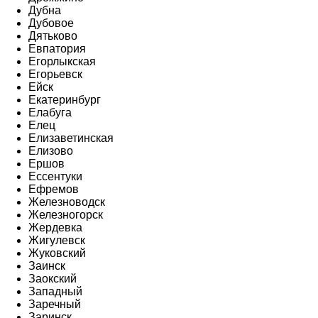
Дубна
Дубовое
Дятьково
Евпатория
Егорлыкская
Егорьевск
Ейск
Екатеринбург
Елабуга
Елец
Елизаветинская
Елизово
Ершов
Ессентуки
Ефремов
Железноводск
Железногорск
Жердевка
Жигулевск
Жуковский
Заинск
Заокский
Западный
Заречный
Заринск