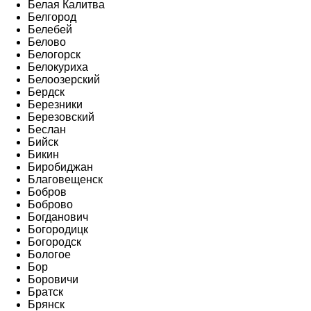
Белая Калитва
Белгород
Белебей
Белово
Белогорск
Белокуриха
Белоозерский
Бердск
Березники
Березовский
Беслан
Бийск
Бикин
Биробиджан
Благовещенск
Бобров
Боброво
Богданович
Богородицк
Богородск
Бологое
Бор
Боровичи
Братск
Брянск