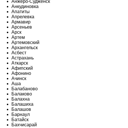
Анжеро-Судженск
Анкудиновка
Апатиты
Апрелевка
Армавир
Арсеньев
Арск
Артем
Артемовский
Архангельск
Асбест
Астрахань
Аткарск
Афипский
Афонино
Ачинск
Аша
Балабаново
Балаково
Балахна
Балашиха
Балашов
Барнаул
Батайск
Бахчисарай