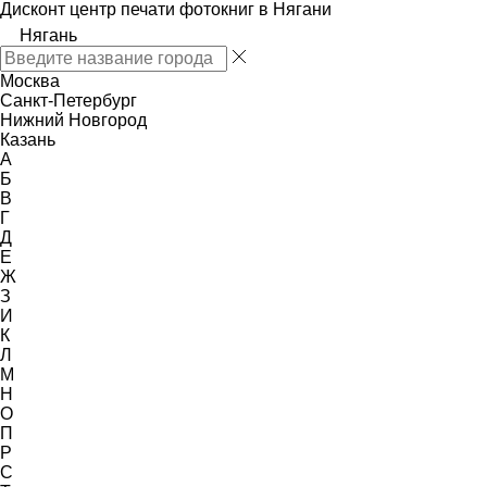
Дисконт центр печати фотокниг в Нягани
Нягань
Москва
Санкт-Петербург
Нижний Новгород
Казань
А
Б
В
Г
Д
Е
Ж
З
И
К
Л
М
Н
О
П
Р
С