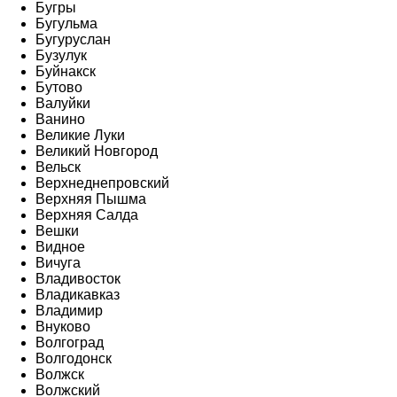
Бугры
Бугульма
Бугуруслан
Бузулук
Буйнакск
Бутово
Валуйки
Ванино
Великие Луки
Великий Новгород
Вельск
Верхнеднепровский
Верхняя Пышма
Верхняя Салда
Вешки
Видное
Вичуга
Владивосток
Владикавказ
Владимир
Внуково
Волгоград
Волгодонск
Волжск
Волжский