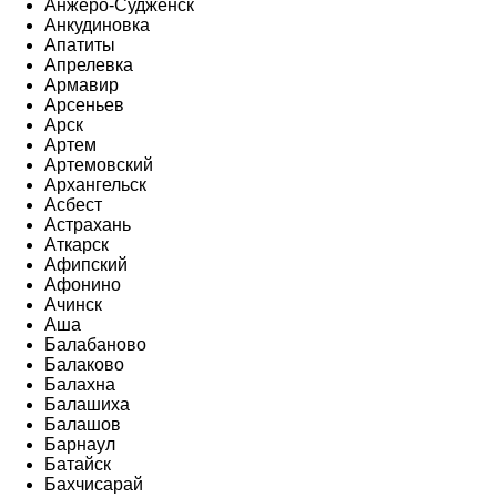
Анжеро-Судженск
Анкудиновка
Апатиты
Апрелевка
Армавир
Арсеньев
Арск
Артем
Артемовский
Архангельск
Асбест
Астрахань
Аткарск
Афипский
Афонино
Ачинск
Аша
Балабаново
Балаково
Балахна
Балашиха
Балашов
Барнаул
Батайск
Бахчисарай