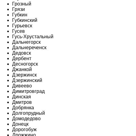
Грозный
Грязи
Губкин
Губкинский
Гурьевск
Гусев
Гусь-Хрустальный
Дальнегорск
Дальнереченск
Дедовск
Дербент
Десногорск
Джанкой
Дзержинск
Дзержинский
Дивеево
Димитровград
Динская
Дмитров
Добрянка
Долгопрудный
Домодедово
Донецк
Дорогобуж
Дрожжино