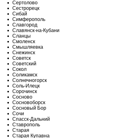
Сертолово
Сестрорецк
Сибай
Симферополь
Славгород
Славянск-на-Кубани
Сланцы
Смоленск
Смышляевка
Снежинск
Советск
Советский
Сокол
Соликамск
Солнечногорск
Соль-Илецк
Сорочинск
Сосново
Сосновоборск
Сосновый Бор
Сочи
Спасск-Дальний
Ставрополь
Старая
Старая Купавна