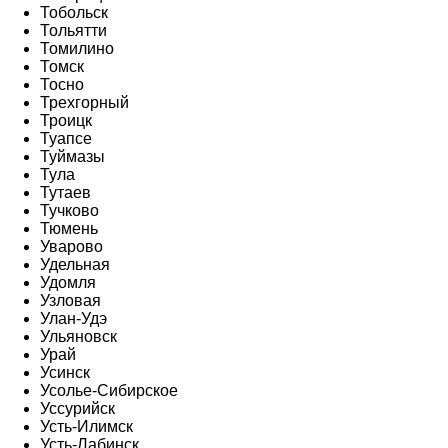
Тобольск
Тольятти
Томилино
Томск
Тосно
Трехгорный
Троицк
Туапсе
Туймазы
Тула
Тутаев
Тучково
Тюмень
Уварово
Удельная
Удомля
Узловая
Улан-Удэ
Ульяновск
Урай
Усинск
Усолье-Сибирское
Уссурийск
Усть-Илимск
Усть-Лабинск