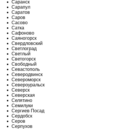
Саранск
Сарапул
Саратов
Саров
Сасово
Сатка
Сафоново
Саяногорск
Свердловский
Светлоград
Светлый
Светогорск
Свободный
Севастополь
Северодвинск
Североморск
Североуральск
Северск
Северская
Селятино
Семилуки
Сергиев Посад
Сердобск
Серов
Серпухов