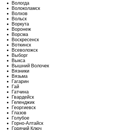
Вологда
Волоколамск
Волхов
Вольск
Воркута
Воронеж
Ворсма
Воскресенск
Воткинск
Всеволожск
Выборг
Выкса
Вышний Волочек
Вязники
Вязьма
Гагарин
Гай
Гатчина
Гвардейск
Геленджик
Георгиевск
Глазов
Голубое
Горно-Алтайск
Горячий Ключ