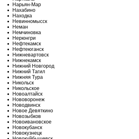
Нарьян-Мар
Нахабино
Находка
Невинномысск
Неман
Немчиновка
Нерюнгри
Нефтекамск
Нефтеюганск
Нижневартовск
Нижнекамск
Нижний Новгород
Нижний Тагил
Нижняя Тура
Никольск
Никольское
Новоалтайск
Нововоронеж
Новодвинск
Новое Девяткино
Новозыбков
Новоивановское
Новокубанск
Новокузнецк
Новокуйбышевск