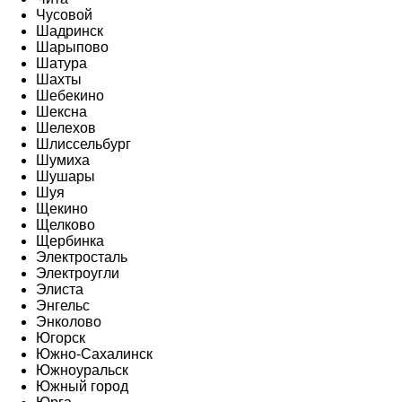
Чусовой
Шадринск
Шарыпово
Шатура
Шахты
Шебекино
Шексна
Шелехов
Шлиссельбург
Шумиха
Шушары
Шуя
Щекино
Щелково
Щербинка
Электросталь
Электроугли
Элиста
Энгельс
Энколово
Югорск
Южно-Сахалинск
Южноуральск
Южный город