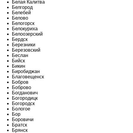
Белая Калитва
Белгород
Белебей
Белово
Белогорск
Белокуриха
Белоозерский
Бердск
Березники
Березовский
Беслан
Бийск
Бикин
Биробиджан
Благовещенск
Бобров
Боброво
Богданович
Богородицк
Богородск
Бологое
Бор
Боровичи
Братск
Брянск