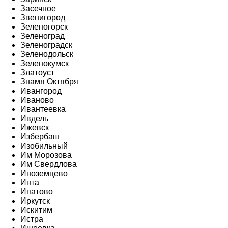
Засечное
Звенигород
Зеленогорск
Зеленоград
Зеленоградск
Зеленодольск
Зеленокумск
Златоуст
Знамя Октября
Ивангород
Иваново
Ивантеевка
Ивдель
Ижевск
Избербаш
Изобильный
Им Морозова
Им Свердлова
Иноземцево
Инта
Ипатово
Иркутск
Искитим
Истра