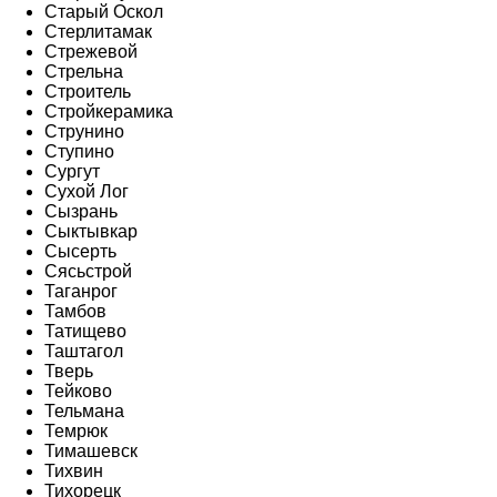
Старый Оскол
Стерлитамак
Стрежевой
Стрельна
Строитель
Стройкерамика
Струнино
Ступино
Сургут
Сухой Лог
Сызрань
Сыктывкар
Сысерть
Сясьстрой
Таганрог
Тамбов
Татищево
Таштагол
Тверь
Тейково
Тельмана
Темрюк
Тимашевск
Тихвин
Тихорецк