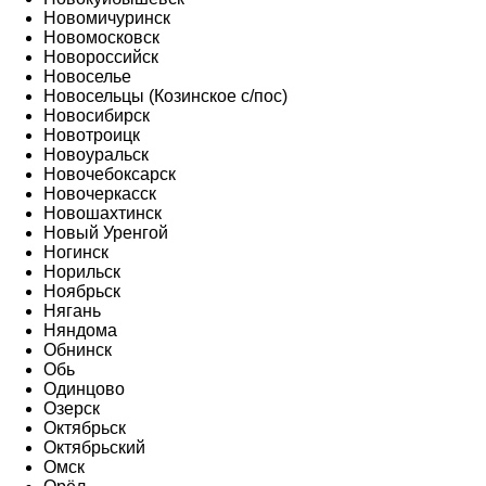
Новомичуринск
Новомосковск
Новороссийск
Новоселье
Новосельцы (Козинское с/пос)
Новосибирск
Новотроицк
Новоуральск
Новочебоксарск
Новочеркасск
Новошахтинск
Новый Уренгой
Ногинск
Норильск
Ноябрьск
Нягань
Няндома
Обнинск
Обь
Одинцово
Озерск
Октябрьск
Октябрьский
Омск