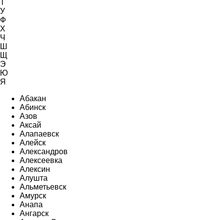
Т
У
Ф
Х
Ч
Ш
Щ
Э
Ю
Я
Абакан
Абинск
Азов
Аксай
Алапаевск
Алейск
Александров
Алексеевка
Алексин
Алушта
Альметьевск
Амурск
Анапа
Ангарск