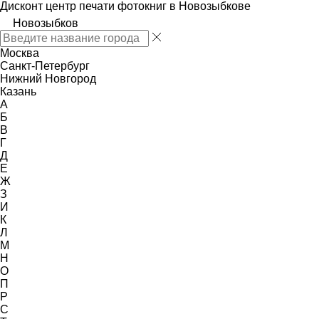
Дисконт центр печати фотокниг в Новозыбкове
Новозыбков
Москва
Санкт-Петербург
Нижний Новгород
Казань
А
Б
В
Г
Д
Е
Ж
З
И
К
Л
М
Н
О
П
Р
С