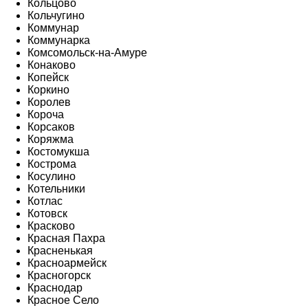
Кольцово
Кольчугино
Коммунар
Коммунарка
Комсомольск-на-Амуре
Конаково
Копейск
Коркино
Королев
Короча
Корсаков
Коряжма
Костомукша
Кострома
Косулино
Котельники
Котлас
Котовск
Красково
Красная Пахра
Красненькая
Красноармейск
Красногорск
Краснодар
Красное Село