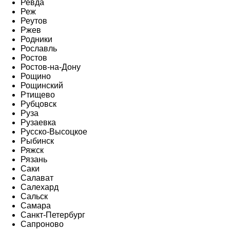
Ревда
Реж
Реутов
Ржев
Родники
Рославль
Ростов
Ростов-на-Дону
Рощино
Рощинский
Ртищево
Рубцовск
Руза
Рузаевка
Русско-Высоцкое
Рыбинск
Ряжск
Рязань
Саки
Салават
Салехард
Сальск
Самара
Санкт-Петербург
Сапроново