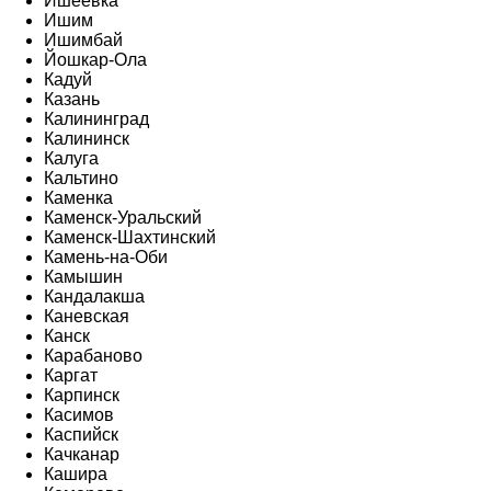
Ишеевка
Ишим
Ишимбай
Йошкар-Ола
Кадуй
Казань
Калининград
Калининск
Калуга
Кальтино
Каменка
Каменск-Уральский
Каменск-Шахтинский
Камень-на-Оби
Камышин
Кандалакша
Каневская
Канск
Карабаново
Каргат
Карпинск
Касимов
Каспийск
Качканар
Кашира