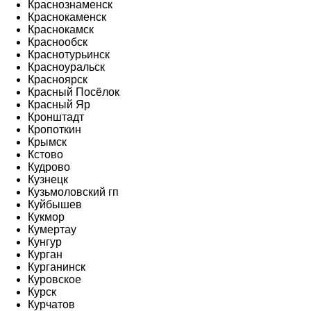
Краснознаменск
Краснокаменск
Краснокамск
Краснообск
Краснотурьинск
Красноуральск
Красноярск
Красный Посёлок
Красный Яр
Кронштадт
Кропоткин
Крымск
Кстово
Кудрово
Кузнецк
Кузьмоловский гп
Куйбышев
Кукмор
Кумертау
Кунгур
Курган
Курганинск
Куровское
Курск
Курчатов