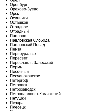
Орёл
Оренбург
Орехово-Зуево
Орск
Осинники
Осташков
Отрадное
Отрадный
Павлово
Павловская Слобода
Павловский Посад
Пенза
Первоуральск
Пересвет
Переславль-Залесский
Пермь
Песочный
Песчанокопское
Петергоф
Петровск
Петрозаводск
Петропавловск-Камчатский
Петушки
Печора
Плесецк