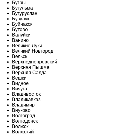
Бугры
Бугульма
Бугуруслан
Бузулук
Буйнакск
Бутово
Валуйки
Ванино
Великие Луки
Великий Новгород
Вельск
Верхнеднепровский
Верхняя Пышма
Верхняя Салда
Вешки
Видное
Вичуга
Владивосток
Владикавказ
Владимир
Внуково
Волгоград
Волгодонск
Волжск
Волжский