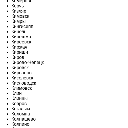
Кемерово
Керчь
Кизляр
Кимовск
Кимры
Кингисепп
Кинель
Кинешма
Киреевск
Киржач
Кириши
Киров
Кирово-Чепецк
Кировск
Кирсанов
Киселевск
Кисловодск
Климовск
Клин
Клинцы
Ковров
Когалым
Коломна
Колпашево
Колпино