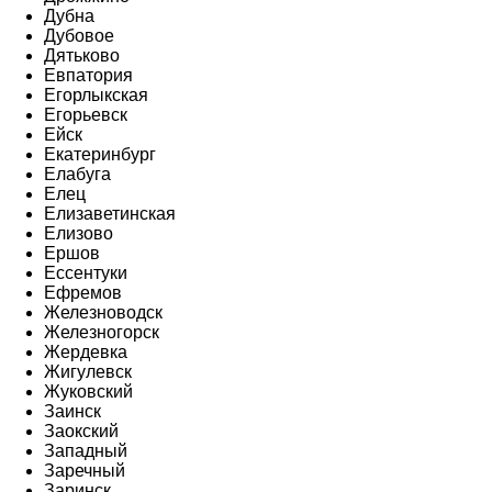
Дубна
Дубовое
Дятьково
Евпатория
Егорлыкская
Егорьевск
Ейск
Екатеринбург
Елабуга
Елец
Елизаветинская
Елизово
Ершов
Ессентуки
Ефремов
Железноводск
Железногорск
Жердевка
Жигулевск
Жуковский
Заинск
Заокский
Западный
Заречный
Заринск