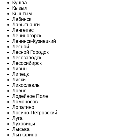
Кушва
Кызыл
Кыштым
Лабинск
Лабытнанги
Лангепас
Лениногорск
Ленинск-Кузнецкий
Лесной
Лесной Городок
Лесозаводск
Лесосибирск
Ливны
Липецк
Лиски
Лихославль
Лобня
Лодейное Поле
Ломоносов
Лопатино
Лосино-Петровский
Луга
Луховицы
Лысьва
Лыткарино