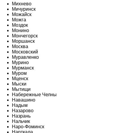
Михнево
Мичуринск
Можайск
Можга
Моздок
Монино
Мончегорск
Моршанск
Москва
Московский
Муравленко
Мурино
Мурманск
Муром
Мценск
Мыски
Мытищи
Набережные Челны
Навашино
Надым
Назарово
Назрань
Нальчик
Наро-Фоминск
Нарткала