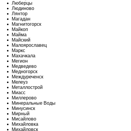
Люберцы
Людиново
Лянтор
Магадан
Магнитогорск
Майкоп
Майма
Майский
Малоярославец
Маркс
Махачкала
Мегион
Медведево
Медногорск
Междуреченск
Мелеуз
Металлострой
Миасс
Миллерово
Минеральные Воды
Минусинск
Мирный
Мисайлово
Михайловка
Михайловск