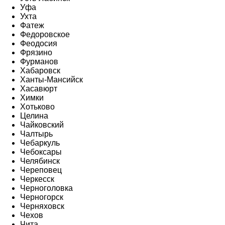
Уфа
Ухта
Фатеж
Федоровское
Феодосия
Фрязино
Фурманов
Хабаровск
Ханты-Мансийск
Хасавюрт
Химки
Хотьково
Целина
Чайковский
Чалтырь
Чебаркуль
Чебоксары
Челябинск
Череповец
Черкесск
Черноголовка
Черногорск
Черняховск
Чехов
Чита