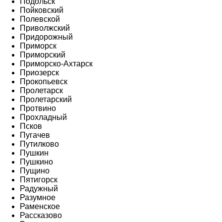
Подольск
Пойковский
Полевской
Приволжский
Придорожный
Приморск
Приморский
Приморско-Ахтарск
Приозерск
Прокопьевск
Пролетарск
Пролетарский
Протвино
Прохладный
Псков
Пугачев
Путилково
Пушкин
Пушкино
Пущино
Пятигорск
Радужный
Разумное
Раменское
Рассказово