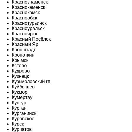
Краснознаменск
Краснокаменск
Краснокамск
Краснообск
Краснотурьинск
Красноуральск
Красноярск
Красный Посёлок
Красный Яр
Кронштадт
Кропоткин
Крымск
Кстово
Кудрово
Кузнецк
Кузьмоловский гп
Куйбышев
Кукмор
Кумертау
Кунгур
Курган
Курганинск
Куровское
Курск
Курчатов