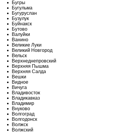
Бугры
Бугульма
Бугуруслан
Бузулук
Буйнакск
Бутово
Валуйки
Ванино
Великие Луки
Великий Новгород
Вельск
Верхнеднепровский
Верхняя Пышма
Верхняя Салда
Вешки
Видное
Вичуга
Владивосток
Владикавказ
Владимир
Внуково
Волгоград
Волгодонск
Волжск
Волжский