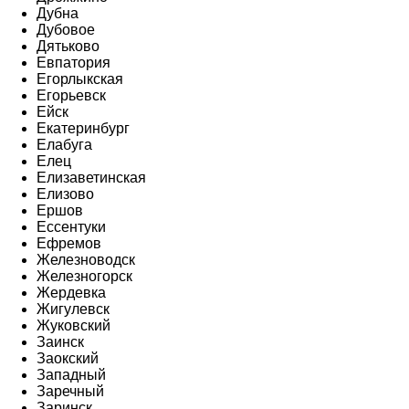
Дубна
Дубовое
Дятьково
Евпатория
Егорлыкская
Егорьевск
Ейск
Екатеринбург
Елабуга
Елец
Елизаветинская
Елизово
Ершов
Ессентуки
Ефремов
Железноводск
Железногорск
Жердевка
Жигулевск
Жуковский
Заинск
Заокский
Западный
Заречный
Заринск