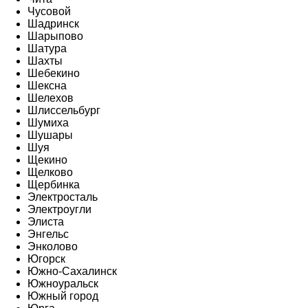
Чусовой
Шадринск
Шарыпово
Шатура
Шахты
Шебекино
Шексна
Шелехов
Шлиссельбург
Шумиха
Шушары
Шуя
Щекино
Щелково
Щербинка
Электросталь
Электроугли
Элиста
Энгельс
Энколово
Югорск
Южно-Сахалинск
Южноуральск
Южный город