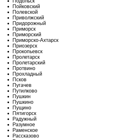
Подольск
Пойковский
Полевской
Приволжский
Придорожный
Приморск
Приморский
Приморско-Ахтарск
Приозерск
Прокопьевск
Пролетарск
Пролетарский
Протвино
Прохладный
Псков
Пугачев
Путилково
Пушкин
Пушкино
Пущино
Пятигорск
Радужный
Разумное
Раменское
Рассказово