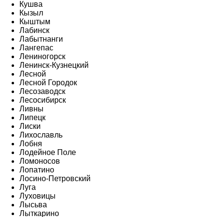
Кушва
Кызыл
Кыштым
Лабинск
Лабытнанги
Лангепас
Лениногорск
Ленинск-Кузнецкий
Лесной
Лесной Городок
Лесозаводск
Лесосибирск
Ливны
Липецк
Лиски
Лихославль
Лобня
Лодейное Поле
Ломоносов
Лопатино
Лосино-Петровский
Луга
Луховицы
Лысьва
Лыткарино