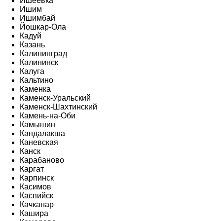
Ишеевка
Ишим
Ишимбай
Йошкар-Ола
Кадуй
Казань
Калининград
Калининск
Калуга
Кальтино
Каменка
Каменск-Уральский
Каменск-Шахтинский
Камень-на-Оби
Камышин
Кандалакша
Каневская
Канск
Карабаново
Каргат
Карпинск
Касимов
Каспийск
Качканар
Кашира