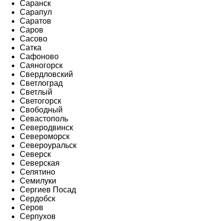
Саранск
Сарапул
Саратов
Саров
Сасово
Сатка
Сафоново
Саяногорск
Свердловский
Светлоград
Светлый
Светогорск
Свободный
Севастополь
Северодвинск
Североморск
Североуральск
Северск
Северская
Селятино
Семилуки
Сергиев Посад
Сердобск
Серов
Серпухов