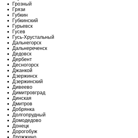
Грозный
Грязи
Губкин
Губкинский
Гурьевск
Гусев
Гусь-Хрустальный
Дальнегорск
Дальнереченск
Дедовск
Дербент
Десногорск
Джанкой
Дзержинск
Дзержинский
Дивеево
Димитровград
Динская
Дмитров
Добрянка
Долгопрудный
Домодедово
Донецк
Дорогобуж
Дрожжино