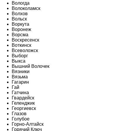
Вологда
Волоколамск
Волхов
Вольск
Воркута
Воронеж
Ворсма
Воскресенск
Воткинск
Всеволожск
Выборг
Выкса
Вышний Волочек
Вязники
Вязьма
Гагарин
Гай
Гатчина
Гвардейск
Геленджик
Георгиевск
Глазов
Голубое
Горно-Алтайск
Горячий Ключ