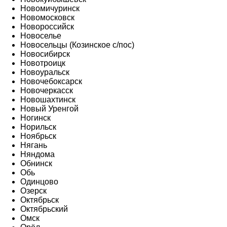
Новомичуринск
Новомосковск
Новороссийск
Новоселье
Новосельцы (Козинское с/пос)
Новосибирск
Новотроицк
Новоуральск
Новочебоксарск
Новочеркасск
Новошахтинск
Новый Уренгой
Ногинск
Норильск
Ноябрьск
Нягань
Няндома
Обнинск
Обь
Одинцово
Озерск
Октябрьск
Октябрьский
Омск