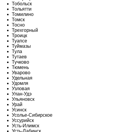
Тобольск
Тольятти
Томилино
Томск
Тосно
Трехгорный
Троицк
Туапсе
Туймазы
Тула
Тутаев
Тучково
Тюмень
Уварово
Удельная
Удомля
Узловая
Улан-Удэ
Ульяновск
Урай
Усинск
Усолье-Сибирское
Уссурийск
Усть-Илимск
Усть-Лабинск