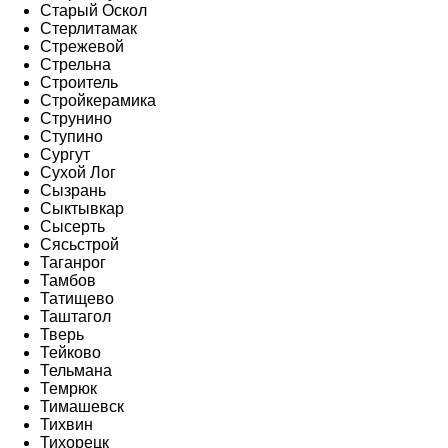
Старый Оскол
Стерлитамак
Стрежевой
Стрельна
Строитель
Стройкерамика
Струнино
Ступино
Сургут
Сухой Лог
Сызрань
Сыктывкар
Сысерть
Сясьстрой
Таганрог
Тамбов
Татищево
Таштагол
Тверь
Тейково
Тельмана
Темрюк
Тимашевск
Тихвин
Тихорецк