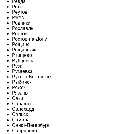
Ревда
Реж
Реутов
Ржев
Родники
Рославль
Ростов
Ростов-на-Дону
Рощино
Рощинский
Ртищево
Рубцовск
Руза
Рузаевка
Русско-Высоцкое
Рыбинск
Ряжск
Рязань
Саки
Салават
Салехард
Сальск
Самара
Санкт-Петербург
Сапроново