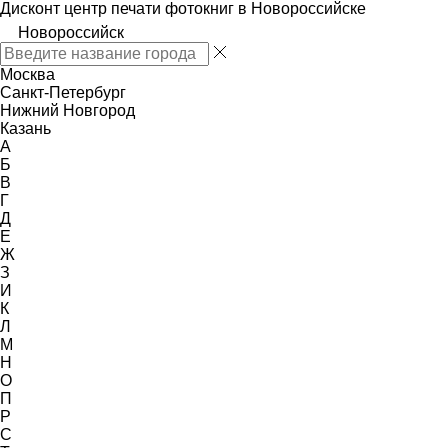
Дисконт центр печати фотокниг в Новороссийске
Новороссийск
Москва
Санкт-Петербург
Нижний Новгород
Казань
А
Б
В
Г
Д
Е
Ж
З
И
К
Л
М
Н
О
П
Р
С