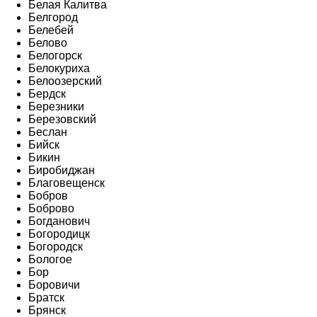
Белая Калитва
Белгород
Белебей
Белово
Белогорск
Белокуриха
Белоозерский
Бердск
Березники
Березовский
Беслан
Бийск
Бикин
Биробиджан
Благовещенск
Бобров
Боброво
Богданович
Богородицк
Богородск
Бологое
Бор
Боровичи
Братск
Брянск