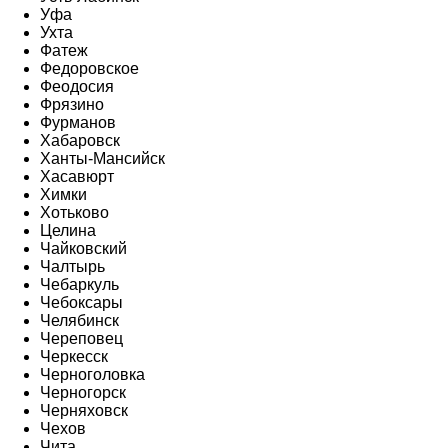
Уфа
Ухта
Фатеж
Федоровское
Феодосия
Фрязино
Фурманов
Хабаровск
Ханты-Мансийск
Хасавюрт
Химки
Хотьково
Целина
Чайковский
Чалтырь
Чебаркуль
Чебоксары
Челябинск
Череповец
Черкесск
Черноголовка
Черногорск
Черняховск
Чехов
Чита