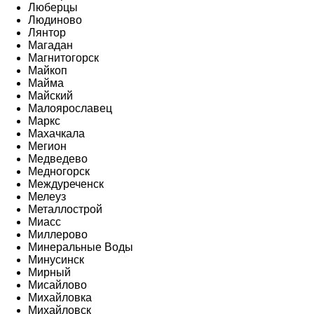
Люберцы
Людиново
Лянтор
Магадан
Магнитогорск
Майкоп
Майма
Майский
Малоярославец
Маркс
Махачкала
Мегион
Медведево
Медногорск
Междуреченск
Мелеуз
Металлострой
Миасс
Миллерово
Минеральные Воды
Минусинск
Мирный
Мисайлово
Михайловка
Михайловск