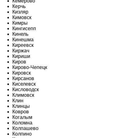
Кемерово
Керчь
Кизляр
Кимовск
Кимры
Кингисепп
Кинель
Кинешма
Киреевск
Киржач
Кириши
Киров
Кирово-Чепецк
Кировск
Кирсанов
Киселевск
Кисловодск
Климовск
Клин
Клинцы
Ковров
Когалым
Коломна
Колпашево
Колпино