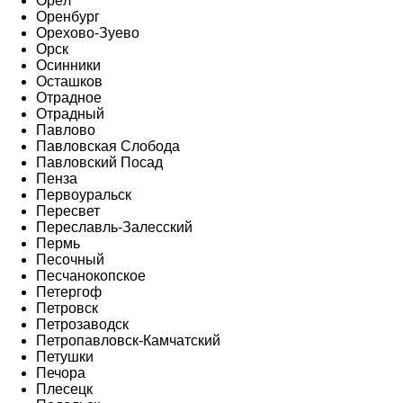
Орёл
Оренбург
Орехово-Зуево
Орск
Осинники
Осташков
Отрадное
Отрадный
Павлово
Павловская Слобода
Павловский Посад
Пенза
Первоуральск
Пересвет
Переславль-Залесский
Пермь
Песочный
Песчанокопское
Петергоф
Петровск
Петрозаводск
Петропавловск-Камчатский
Петушки
Печора
Плесецк