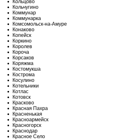
Кольцово
Кольчугино
Коммунар
Коммунарка
Комсомольск-на-Амуре
Конаково
Копейск
Коркино
Королев
Короча
Корсаков
Коряжма
Костомукша
Кострома
Косулино
Котельники
Котлас
Котовск
Красково
Красная Пахра
Красненькая
Красноармейск
Красногорск
Краснодар
Красное Село