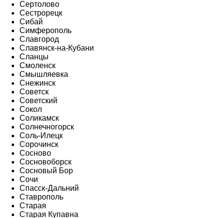
Сертолово
Сестрорецк
Сибай
Симферополь
Славгород
Славянск-на-Кубани
Сланцы
Смоленск
Смышляевка
Снежинск
Советск
Советский
Сокол
Соликамск
Солнечногорск
Соль-Илецк
Сорочинск
Сосново
Сосновоборск
Сосновый Бор
Сочи
Спасск-Дальний
Ставрополь
Старая
Старая Купавна