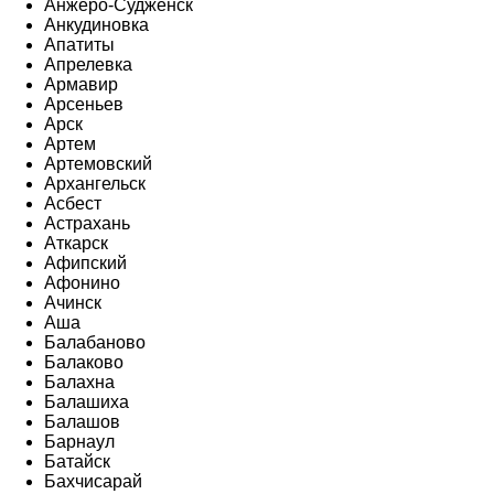
Анжеро-Судженск
Анкудиновка
Апатиты
Апрелевка
Армавир
Арсеньев
Арск
Артем
Артемовский
Архангельск
Асбест
Астрахань
Аткарск
Афипский
Афонино
Ачинск
Аша
Балабаново
Балаково
Балахна
Балашиха
Балашов
Барнаул
Батайск
Бахчисарай