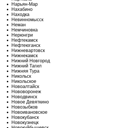
Нарьян-Мар
Нахабино
Находка
Невинномысск
Неман
Немчиновка
Нерюнгри
Нефтекамск
Нефтеюганск
Нижневартовск
Нижнекамск
Нижний Новгород
Нижний Тагил
Нижняя Тура
Никольск
Никольское
Новоалтайск
Нововоронеж
Новодвинск
Новое Девяткино
Новозыбков
Новоивановское
Новокубанск
Новокузнецк
Новокуйбышевск