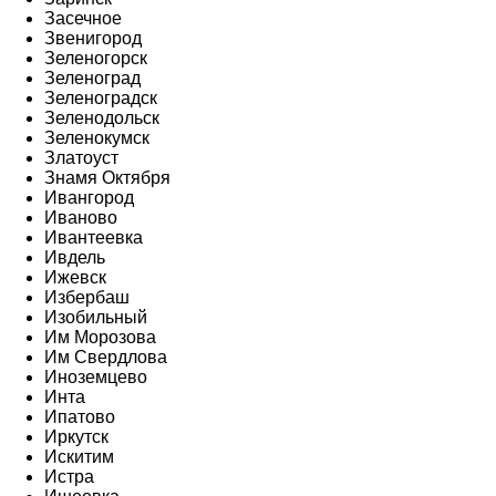
Засечное
Звенигород
Зеленогорск
Зеленоград
Зеленоградск
Зеленодольск
Зеленокумск
Златоуст
Знамя Октября
Ивангород
Иваново
Ивантеевка
Ивдель
Ижевск
Избербаш
Изобильный
Им Морозова
Им Свердлова
Иноземцево
Инта
Ипатово
Иркутск
Искитим
Истра