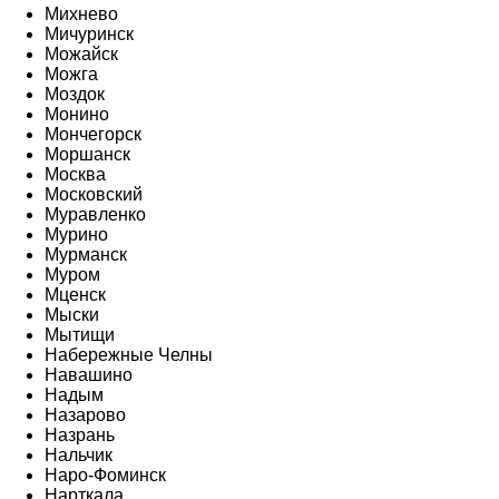
Михнево
Мичуринск
Можайск
Можга
Моздок
Монино
Мончегорск
Моршанск
Москва
Московский
Муравленко
Мурино
Мурманск
Муром
Мценск
Мыски
Мытищи
Набережные Челны
Навашино
Надым
Назарово
Назрань
Нальчик
Наро-Фоминск
Нарткала