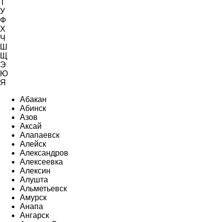
Т
У
Ф
Х
Ч
Ш
Щ
Э
Ю
Я
Абакан
Абинск
Азов
Аксай
Алапаевск
Алейск
Александров
Алексеевка
Алексин
Алушта
Альметьевск
Амурск
Анапа
Ангарск