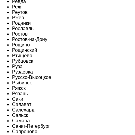
Ревда
Реж
Реутов
Ржев
Родники
Рославль
Ростов
Ростов-на-Дону
Рощино
Рощинский
Ртищево
Рубцовск
Руза
Рузаевка
Русско-Высоцкое
Рыбинск
Ряжск
Рязань
Саки
Салават
Салехард
Сальск
Самара
Санкт-Петербург
Сапроново