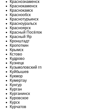
Краснознаменск
Краснокаменск
Краснокамск
Краснообск
Краснотурьинск
Красноуральск
Красноярск
Красный Посёлок
Красный Яр
Кронштадт
Кропоткин
Крымск
Кстово
Кудрово
Кузнецк
Кузьмоловский гп
Куйбышев
Кукмор
Кумертау
Кунгур
Курган
Курганинск
Куровское
Курск
Курчатов