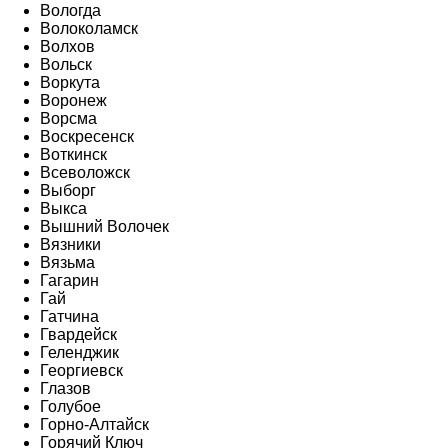
Вологда
Волоколамск
Волхов
Вольск
Воркута
Воронеж
Ворсма
Воскресенск
Воткинск
Всеволожск
Выборг
Выкса
Вышний Волочек
Вязники
Вязьма
Гагарин
Гай
Гатчина
Гвардейск
Геленджик
Георгиевск
Глазов
Голубое
Горно-Алтайск
Горячий Ключ