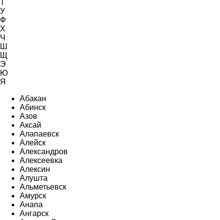
Т
У
Ф
Х
Ч
Ш
Щ
Э
Ю
Я
Абакан
Абинск
Азов
Аксай
Алапаевск
Алейск
Александров
Алексеевка
Алексин
Алушта
Альметьевск
Амурск
Анапа
Ангарск