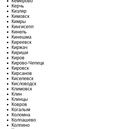
Кемерово
Керчь
Кизляр
Кимовск
Кимры
Кингисепп
Кинель
Кинешма
Киреевск
Киржач
Кириши
Киров
Кирово-Чепецк
Кировск
Кирсанов
Киселевск
Кисловодск
Климовск
Клин
Клинцы
Ковров
Когалым
Коломна
Колпашево
Колпино