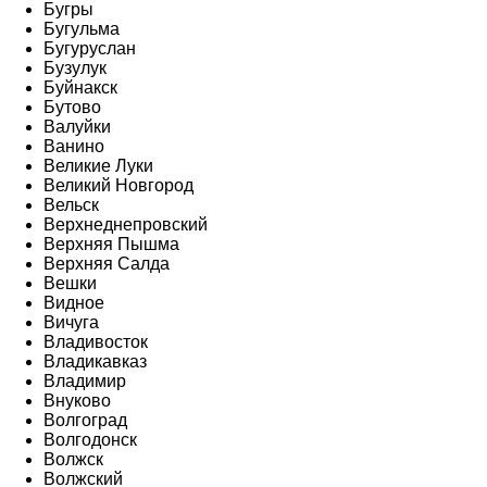
Бугры
Бугульма
Бугуруслан
Бузулук
Буйнакск
Бутово
Валуйки
Ванино
Великие Луки
Великий Новгород
Вельск
Верхнеднепровский
Верхняя Пышма
Верхняя Салда
Вешки
Видное
Вичуга
Владивосток
Владикавказ
Владимир
Внуково
Волгоград
Волгодонск
Волжск
Волжский