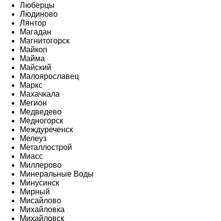
Люберцы
Людиново
Лянтор
Магадан
Магнитогорск
Майкоп
Майма
Майский
Малоярославец
Маркс
Махачкала
Мегион
Медведево
Медногорск
Междуреченск
Мелеуз
Металлострой
Миасс
Миллерово
Минеральные Воды
Минусинск
Мирный
Мисайлово
Михайловка
Михайловск