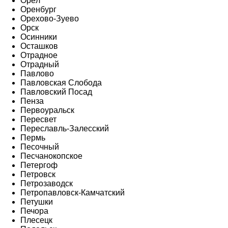
Орёл
Оренбург
Орехово-Зуево
Орск
Осинники
Осташков
Отрадное
Отрадный
Павлово
Павловская Слобода
Павловский Посад
Пенза
Первоуральск
Пересвет
Переславль-Залесский
Пермь
Песочный
Песчанокопское
Петергоф
Петровск
Петрозаводск
Петропавловск-Камчатский
Петушки
Печора
Плесецк