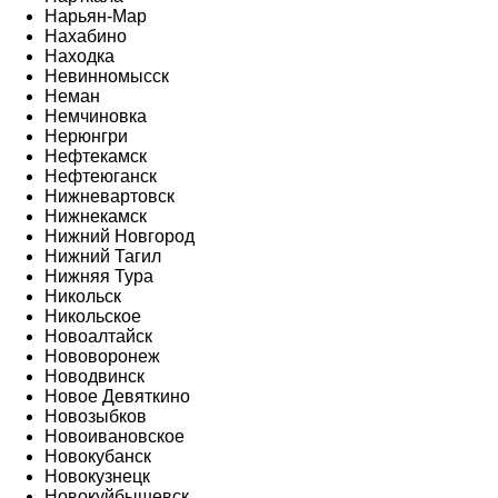
Нарьян-Мар
Нахабино
Находка
Невинномысск
Неман
Немчиновка
Нерюнгри
Нефтекамск
Нефтеюганск
Нижневартовск
Нижнекамск
Нижний Новгород
Нижний Тагил
Нижняя Тура
Никольск
Никольское
Новоалтайск
Нововоронеж
Новодвинск
Новое Девяткино
Новозыбков
Новоивановское
Новокубанск
Новокузнецк
Новокуйбышевск