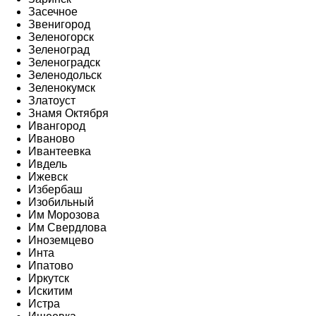
Засечное
Звенигород
Зеленогорск
Зеленоград
Зеленоградск
Зеленодольск
Зеленокумск
Златоуст
Знамя Октября
Ивангород
Иваново
Ивантеевка
Ивдель
Ижевск
Избербаш
Изобильный
Им Морозова
Им Свердлова
Иноземцево
Инта
Ипатово
Иркутск
Искитим
Истра