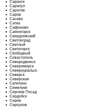
Саранск
Сарапул
Саратов
Саров
Сасово
Сатка
Сафоново
Саяногорск
Свердловский
Светлоград
Светлый
Светогорск
Свободный
Севастополь
Северодвинск
Североморск
Североуральск
Северск
Северская
Селятино
Семилуки
Сергиев Посад
Сердобск
Серов
Серпухов