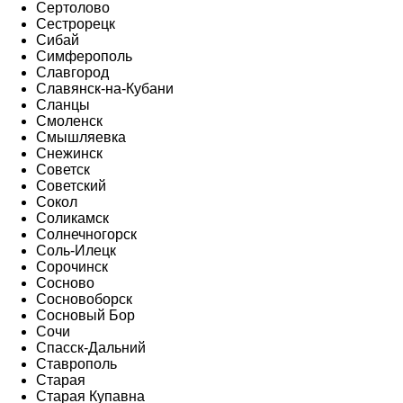
Сертолово
Сестрорецк
Сибай
Симферополь
Славгород
Славянск-на-Кубани
Сланцы
Смоленск
Смышляевка
Снежинск
Советск
Советский
Сокол
Соликамск
Солнечногорск
Соль-Илецк
Сорочинск
Сосново
Сосновоборск
Сосновый Бор
Сочи
Спасск-Дальний
Ставрополь
Старая
Старая Купавна