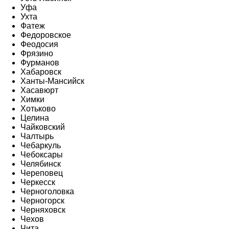
Уфа
Ухта
Фатеж
Федоровское
Феодосия
Фрязино
Фурманов
Хабаровск
Ханты-Мансийск
Хасавюрт
Химки
Хотьково
Целина
Чайковский
Чалтырь
Чебаркуль
Чебоксары
Челябинск
Череповец
Черкесск
Черноголовка
Черногорск
Черняховск
Чехов
Чита