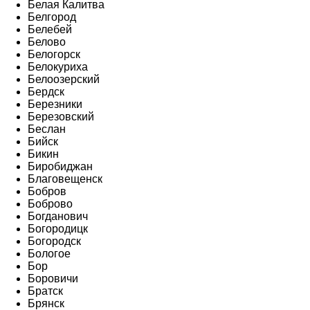
Белая Калитва
Белгород
Белебей
Белово
Белогорск
Белокуриха
Белоозерский
Бердск
Березники
Березовский
Беслан
Бийск
Бикин
Биробиджан
Благовещенск
Бобров
Боброво
Богданович
Богородицк
Богородск
Бологое
Бор
Боровичи
Братск
Брянск