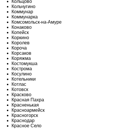
Кольцово
Кольчугино
Коммунар
Коммунарка
Комсомольск-на-Амуре
Конаково
Копейск
Коркино
Королев
Короча
Корсаков
Коряжма
Костомукша
Кострома
Косулино
Котельники
Котлас
Котовск
Красково
Красная Пахра
Красненькая
Красноармейск
Красногорск
Краснодар
Красное Село