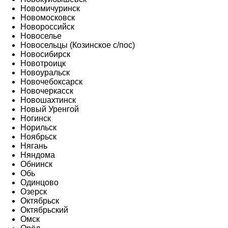
Новомичуринск
Новомосковск
Новороссийск
Новоселье
Новосельцы (Козинское с/пос)
Новосибирск
Новотроицк
Новоуральск
Новочебоксарск
Новочеркасск
Новошахтинск
Новый Уренгой
Ногинск
Норильск
Ноябрьск
Нягань
Няндома
Обнинск
Обь
Одинцово
Озерск
Октябрьск
Октябрьский
Омск