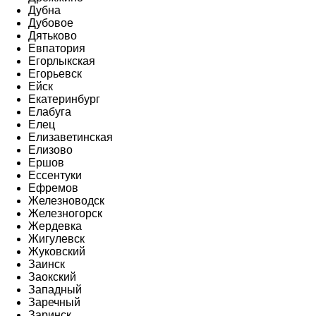
Дубна
Дубовое
Дятьково
Евпатория
Егорлыкская
Егорьевск
Ейск
Екатеринбург
Елабуга
Елец
Елизаветинская
Елизово
Ершов
Ессентуки
Ефремов
Железноводск
Железногорск
Жердевка
Жигулевск
Жуковский
Заинск
Заокский
Западный
Заречный
Заринск