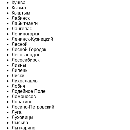
Кушва
Кызыл
Кыштым
Лабинск
Лабытнанги
Лангепас
Лениногорск
Ленинск-Кузнецкий
Лесной
Лесной Городок
Лесозаводск
Лесосибирск
Ливны
Липецк
Лиски
Лихославль
Лобня
Лодейное Поле
Ломоносов
Лопатино
Лосино-Петровский
Луга
Луховицы
Лысьва
Лыткарино