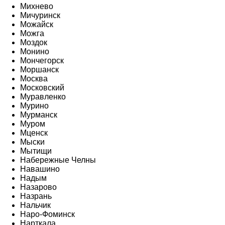
Михнево
Мичуринск
Можайск
Можга
Моздок
Монино
Мончегорск
Моршанск
Москва
Московский
Муравленко
Мурино
Мурманск
Муром
Мценск
Мыски
Мытищи
Набережные Челны
Навашино
Надым
Назарово
Назрань
Нальчик
Наро-Фоминск
Нарткала