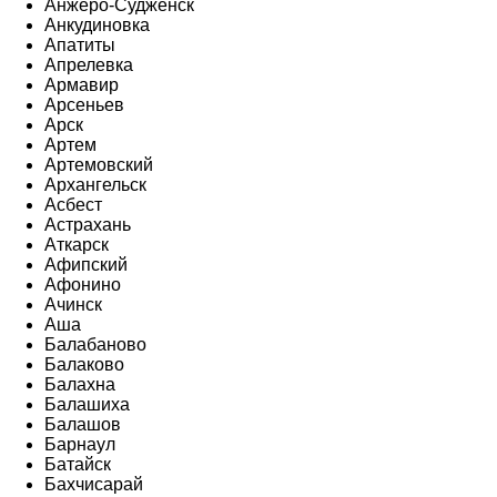
Анжеро-Судженск
Анкудиновка
Апатиты
Апрелевка
Армавир
Арсеньев
Арск
Артем
Артемовский
Архангельск
Асбест
Астрахань
Аткарск
Афипский
Афонино
Ачинск
Аша
Балабаново
Балаково
Балахна
Балашиха
Балашов
Барнаул
Батайск
Бахчисарай