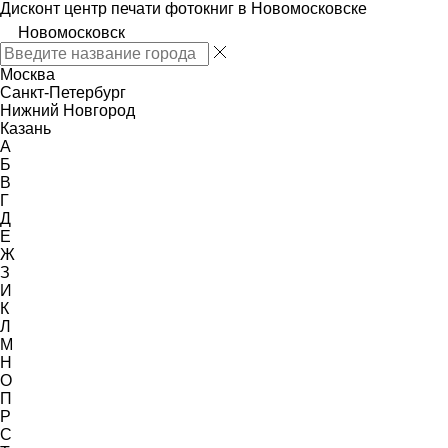
Дисконт центр печати фотокниг в Новомосковске
Новомосковск
Москва
Санкт-Петербург
Нижний Новгород
Казань
А
Б
В
Г
Д
Е
Ж
З
И
К
Л
М
Н
О
П
Р
С