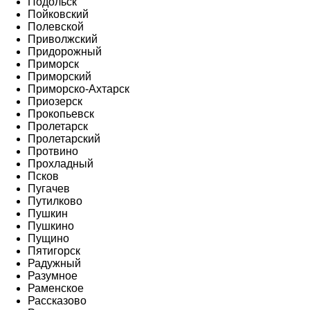
Подольск
Пойковский
Полевской
Приволжский
Придорожный
Приморск
Приморский
Приморско-Ахтарск
Приозерск
Прокопьевск
Пролетарск
Пролетарский
Протвино
Прохладный
Псков
Пугачев
Путилково
Пушкин
Пушкино
Пущино
Пятигорск
Радужный
Разумное
Раменское
Рассказово