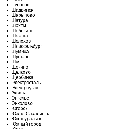
Чусовой
Шадринск
Шарыпово
Шатура
Шахты
Шебекино
Шексна
Шелехов
Шлиссельбург
Шумиха
Шушары
Шуя
Щекино
Щелково
Щербинка
Электросталь
Электроугли
Элиста
Энгельс
Энколово
Югорск
Южно-Сахалинск
Южноуральск
Южный город