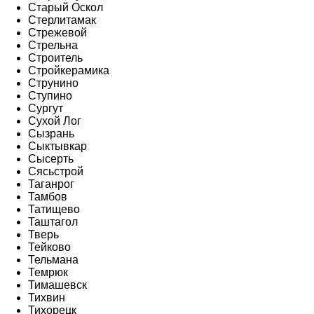
Старый Оскол
Стерлитамак
Стрежевой
Стрельна
Строитель
Стройкерамика
Струнино
Ступино
Сургут
Сухой Лог
Сызрань
Сыктывкар
Сысерть
Сясьстрой
Таганрог
Тамбов
Татищево
Таштагол
Тверь
Тейково
Тельмана
Темрюк
Тимашевск
Тихвин
Тихорецк