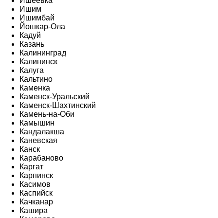
Ишеевка
Ишим
Ишимбай
Йошкар-Ола
Кадуй
Казань
Калининград
Калининск
Калуга
Кальтино
Каменка
Каменск-Уральский
Каменск-Шахтинский
Камень-на-Оби
Камышин
Кандалакша
Каневская
Канск
Карабаново
Каргат
Карпинск
Касимов
Каспийск
Качканар
Кашира