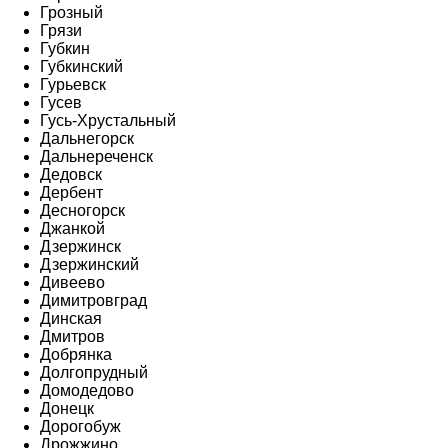
Грозный
Грязи
Губкин
Губкинский
Гурьевск
Гусев
Гусь-Хрустальный
Дальнегорск
Дальнереченск
Дедовск
Дербент
Десногорск
Джанкой
Дзержинск
Дзержинский
Дивеево
Димитровград
Динская
Дмитров
Добрянка
Долгопрудный
Домодедово
Донецк
Дорогобуж
Дрожжино