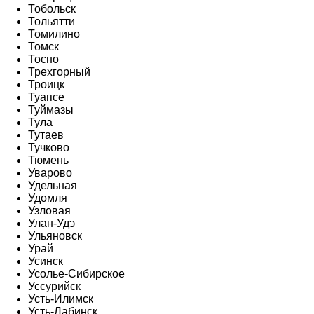
Тобольск
Тольятти
Томилино
Томск
Тосно
Трехгорный
Троицк
Туапсе
Туймазы
Тула
Тутаев
Тучково
Тюмень
Уварово
Удельная
Удомля
Узловая
Улан-Удэ
Ульяновск
Урай
Усинск
Усолье-Сибирское
Уссурийск
Усть-Илимск
Усть-Лабинск