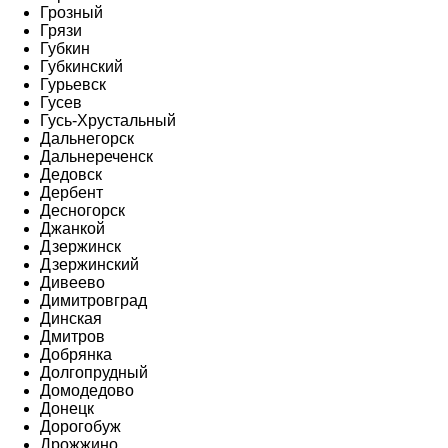
Грозный
Грязи
Губкин
Губкинский
Гурьевск
Гусев
Гусь-Хрустальный
Дальнегорск
Дальнереченск
Дедовск
Дербент
Десногорск
Джанкой
Дзержинск
Дзержинский
Дивеево
Димитровград
Динская
Дмитров
Добрянка
Долгопрудный
Домодедово
Донецк
Дорогобуж
Дрожжино