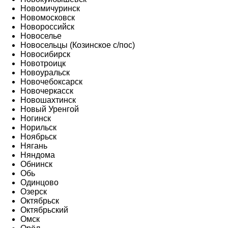
Новомичуринск
Новомосковск
Новороссийск
Новоселье
Новосельцы (Козинское с/пос)
Новосибирск
Новотроицк
Новоуральск
Новочебоксарск
Новочеркасск
Новошахтинск
Новый Уренгой
Ногинск
Норильск
Ноябрьск
Нягань
Няндома
Обнинск
Обь
Одинцово
Озерск
Октябрьск
Октябрьский
Омск