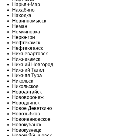
Нарьян-Мар
Нахабино
Находка
Невинномысск
Неман
Немчиновка
Нерюнгри
Нефтекамск
Нефтеюганск
Нижневартовск
Нижнекамск
Нижний Новгород
Нижний Тагил
Нижняя Тура
Никольск
Никольское
Новоалтайск
Нововоронеж
Новодвинск
Новое Девяткино
Новозыбков
Новоивановское
Новокубанск
Новокузнецк
Новокуйбышевск