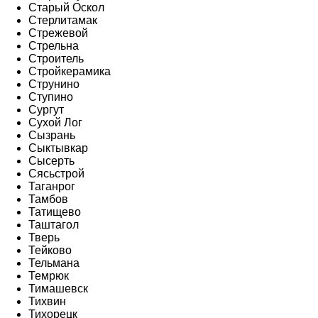
Старый Оскол
Стерлитамак
Стрежевой
Стрельна
Строитель
Стройкерамика
Струнино
Ступино
Сургут
Сухой Лог
Сызрань
Сыктывкар
Сысерть
Сясьстрой
Таганрог
Тамбов
Татищево
Таштагол
Тверь
Тейково
Тельмана
Темрюк
Тимашевск
Тихвин
Тихорецк