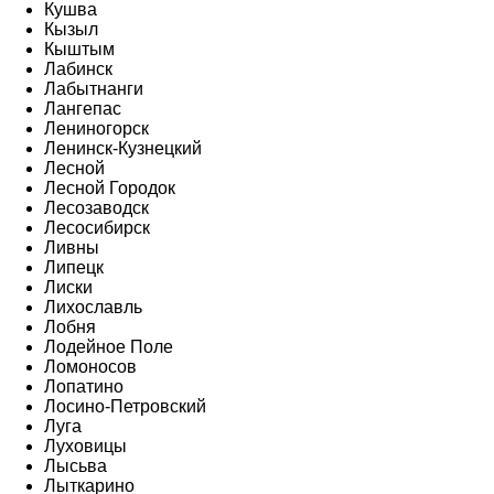
Кушва
Кызыл
Кыштым
Лабинск
Лабытнанги
Лангепас
Лениногорск
Ленинск-Кузнецкий
Лесной
Лесной Городок
Лесозаводск
Лесосибирск
Ливны
Липецк
Лиски
Лихославль
Лобня
Лодейное Поле
Ломоносов
Лопатино
Лосино-Петровский
Луга
Луховицы
Лысьва
Лыткарино