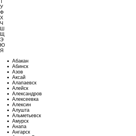
Т
У
Ф
Х
Ч
Ш
Щ
Э
Ю
Я
Абакан
Абинск
Азов
Аксай
Алапаевск
Алейск
Александров
Алексеевка
Алексин
Алушта
Альметьевск
Амурск
Анапа
Ангарск