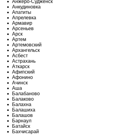
Анжеро-Судженск
Анкудиновка
Апатиты
Апрелевка
Армавир
Арсеньев
Арск
Артем
Артемовский
Архангельск
Асбест
Астрахань
Аткарск
Афипский
Афонино
Ачинск
Аша
Балабаново
Балаково
Балахна
Балашиха
Балашов
Барнаул
Батайск
Бахчисарай