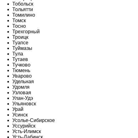
Тобольск
Тольятти
Томилино
Томск
Тосно
Трехгорный
Троицк
Туапсе
Туймазы
Тула
Тутаев
Тучково
Тюмень
Уварово
Удельная
Удомля
Узловая
Улан-Удэ
Ульяновск
Урай
Усинск
Усолье-Сибирское
Уссурийск
Усть-Илимск
Усть-Лабинск