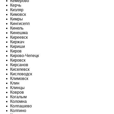
Кемерово
Керчь
Кизляр
Кимовск
Кимры
Кингисепп
Кинель
Кинешма
Киреевск
Киржач
Кириши
Киров
Кирово-Чепецк
Кировск
Кирсанов
Киселевск
Кисловодск
Климовск
Клин
Клинцы
Ковров
Когалым
Коломна
Колпашево
Колпино