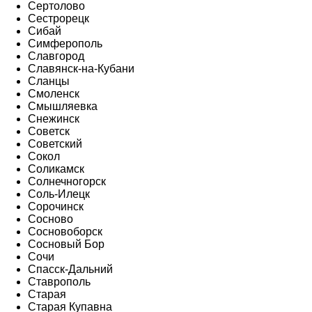
Сертолово
Сестрорецк
Сибай
Симферополь
Славгород
Славянск-на-Кубани
Сланцы
Смоленск
Смышляевка
Снежинск
Советск
Советский
Сокол
Соликамск
Солнечногорск
Соль-Илецк
Сорочинск
Сосново
Сосновоборск
Сосновый Бор
Сочи
Спасск-Дальний
Ставрополь
Старая
Старая Купавна