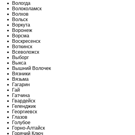
Вологда
Волоколамск
Волхов
Вольск
Воркута
Воронеж
Ворсма
Воскресенск
Воткинск
Всеволожск
Выборг
Выкса
Вышний Волочек
Вязники
Вязьма
Гагарин
Гай
Гатчина
Гвардейск
Геленджик
Георгиевск
Глазов
Голубое
Горно-Алтайск
Горячий Ключ