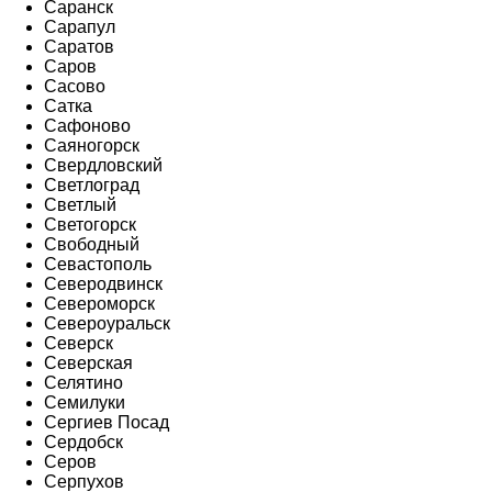
Саранск
Сарапул
Саратов
Саров
Сасово
Сатка
Сафоново
Саяногорск
Свердловский
Светлоград
Светлый
Светогорск
Свободный
Севастополь
Северодвинск
Североморск
Североуральск
Северск
Северская
Селятино
Семилуки
Сергиев Посад
Сердобск
Серов
Серпухов