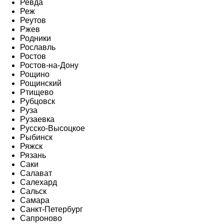
Ревда
Реж
Реутов
Ржев
Родники
Рославль
Ростов
Ростов-на-Дону
Рощино
Рощинский
Ртищево
Рубцовск
Руза
Рузаевка
Русско-Высоцкое
Рыбинск
Ряжск
Рязань
Саки
Салават
Салехард
Сальск
Самара
Санкт-Петербург
Сапроново