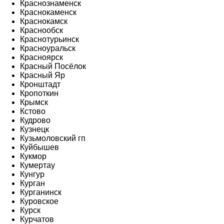
Краснознаменск
Краснокаменск
Краснокамск
Краснообск
Краснотурьинск
Красноуральск
Красноярск
Красный Посёлок
Красный Яр
Кронштадт
Кропоткин
Крымск
Кстово
Кудрово
Кузнецк
Кузьмоловский гп
Куйбышев
Кукмор
Кумертау
Кунгур
Курган
Курганинск
Куровское
Курск
Курчатов