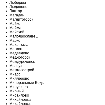
Люберцы
Людиново
Лянтор
Магадан
Магнитогорск
Майкоп
Майма
Майский
Малоярославец
Маркс
Махачкала
Мегион
Медведево
Медногорск
Междуреченск
Мелеуз
Металлострой
Миасс
Миллерово
Минеральные Воды
Минусинск
Мирный
Мисайлово
Михайловка
Михайловск