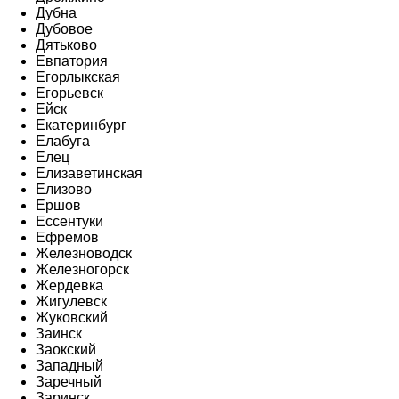
Дубна
Дубовое
Дятьково
Евпатория
Егорлыкская
Егорьевск
Ейск
Екатеринбург
Елабуга
Елец
Елизаветинская
Елизово
Ершов
Ессентуки
Ефремов
Железноводск
Железногорск
Жердевка
Жигулевск
Жуковский
Заинск
Заокский
Западный
Заречный
Заринск