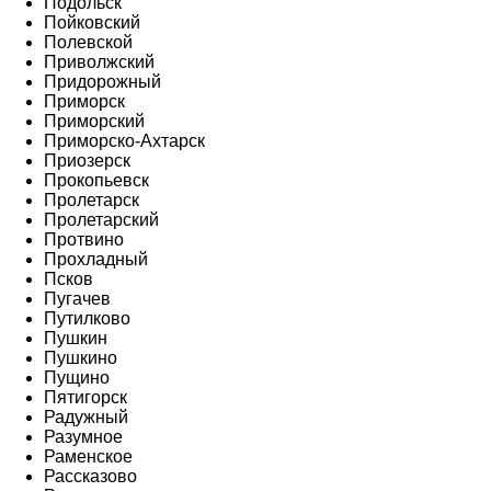
Подольск
Пойковский
Полевской
Приволжский
Придорожный
Приморск
Приморский
Приморско-Ахтарск
Приозерск
Прокопьевск
Пролетарск
Пролетарский
Протвино
Прохладный
Псков
Пугачев
Путилково
Пушкин
Пушкино
Пущино
Пятигорск
Радужный
Разумное
Раменское
Рассказово