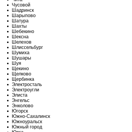
Чусовой
Шадринск
Шарыпово
Шатура
Шахты
Шебекино
Шексна
Шелехов
Шлиссельбург
Шумиха
Шушары
Шуя
Щекино
Щелково
Щербинка
Электросталь
Электроугли
Элиста
Энгельс
Энколово
Югорск
Южно-Сахалинск
Южноуральск
Южный город