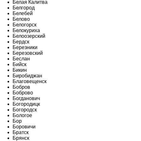
Белая Калитва
Белгород
Белебей
Белово
Белогорск
Белокуриха
Белоозерский
Бердск
Березники
Березовский
Беслан
Бийск
Бикин
Биробиджан
Благовещенск
Бобров
Боброво
Богданович
Богородицк
Богородск
Бологое
Бор
Боровичи
Братск
Брянск