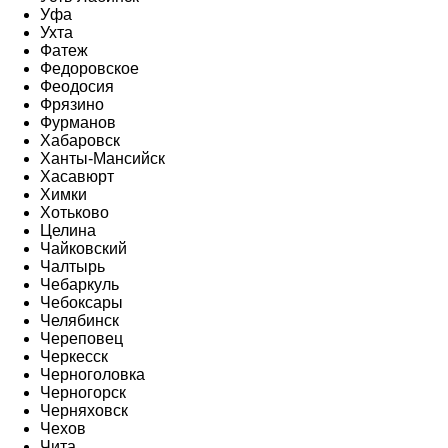
Уфа
Ухта
Фатеж
Федоровское
Феодосия
Фрязино
Фурманов
Хабаровск
Ханты-Мансийск
Хасавюрт
Химки
Хотьково
Целина
Чайковский
Чалтырь
Чебаркуль
Чебоксары
Челябинск
Череповец
Черкесск
Черноголовка
Черногорск
Черняховск
Чехов
Чита