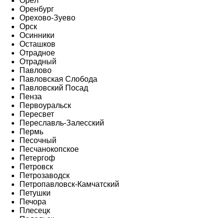
Орёл
Оренбург
Орехово-Зуево
Орск
Осинники
Осташков
Отрадное
Отрадный
Павлово
Павловская Слобода
Павловский Посад
Пенза
Первоуральск
Пересвет
Переславль-Залесский
Пермь
Песочный
Песчанокопское
Петергоф
Петровск
Петрозаводск
Петропавловск-Камчатский
Петушки
Печора
Плесецк