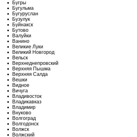
Бугры
Бугульма
Бугуруслан
Бузулук
Буйнакск
Бутово
Валуйки
Ванино
Великие Луки
Великий Новгород
Вельск
Верхнеднепровский
Верхняя Пышма
Верхняя Салда
Вешки
Видное
Вичуга
Владивосток
Владикавказ
Владимир
Внуково
Волгоград
Волгодонск
Волжск
Волжский