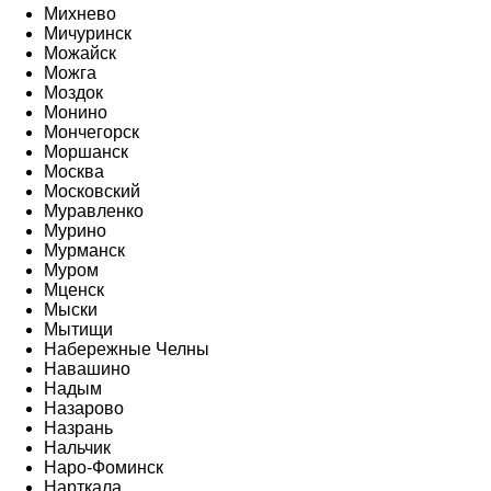
Михнево
Мичуринск
Можайск
Можга
Моздок
Монино
Мончегорск
Моршанск
Москва
Московский
Муравленко
Мурино
Мурманск
Муром
Мценск
Мыски
Мытищи
Набережные Челны
Навашино
Надым
Назарово
Назрань
Нальчик
Наро-Фоминск
Нарткала