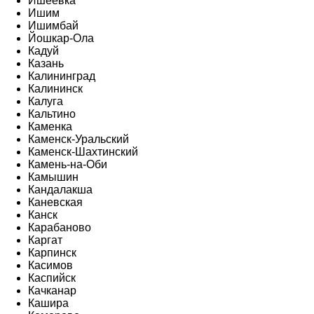
Ишеевка
Ишим
Ишимбай
Йошкар-Ола
Кадуй
Казань
Калининград
Калининск
Калуга
Кальтино
Каменка
Каменск-Уральский
Каменск-Шахтинский
Камень-на-Оби
Камышин
Кандалакша
Каневская
Канск
Карабаново
Каргат
Карпинск
Касимов
Каспийск
Качканар
Кашира