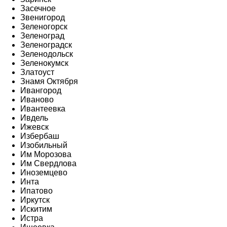
Засечное
Звенигород
Зеленогорск
Зеленоград
Зеленоградск
Зеленодольск
Зеленокумск
Златоуст
Знамя Октября
Ивангород
Иваново
Ивантеевка
Ивдель
Ижевск
Избербаш
Изобильный
Им Морозова
Им Свердлова
Иноземцево
Инта
Ипатово
Иркутск
Искитим
Истра