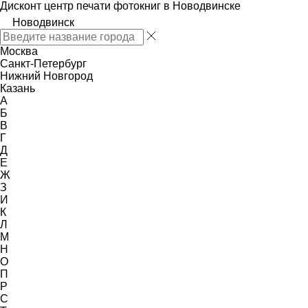
Дисконт центр печати фотокниг в Новодвинске
Новодвинск
Москва
Санкт-Петербург
Нижний Новгород
Казань
А
Б
В
Г
Д
Е
Ж
З
И
К
Л
М
Н
О
П
Р
С