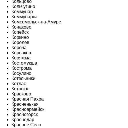
Кольцово
Кольчугино
Коммунар
Коммунарка
Комсомольск-на-Амуре
Конаково
Копейск
Коркино
Королев
Короча
Корсаков
Коряжма
Костомукша
Кострома
Косулино
Котельники
Котлас
Котовск
Красково
Красная Пахра
Красненькая
Красноармейск
Красногорск
Краснодар
Красное Село