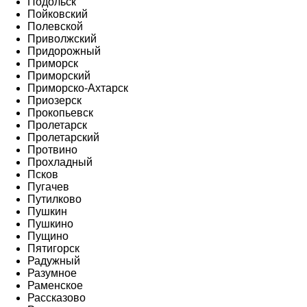
Подольск
Пойковский
Полевской
Приволжский
Придорожный
Приморск
Приморский
Приморско-Ахтарск
Приозерск
Прокопьевск
Пролетарск
Пролетарский
Протвино
Прохладный
Псков
Пугачев
Путилково
Пушкин
Пушкино
Пущино
Пятигорск
Радужный
Разумное
Раменское
Рассказово