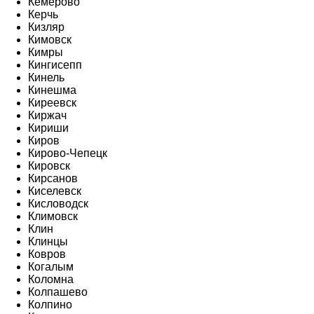
Кемерово
Керчь
Кизляр
Кимовск
Кимры
Кингисепп
Кинель
Кинешма
Киреевск
Киржач
Кириши
Киров
Кирово-Чепецк
Кировск
Кирсанов
Киселевск
Кисловодск
Климовск
Клин
Клинцы
Ковров
Когалым
Коломна
Колпашево
Колпино