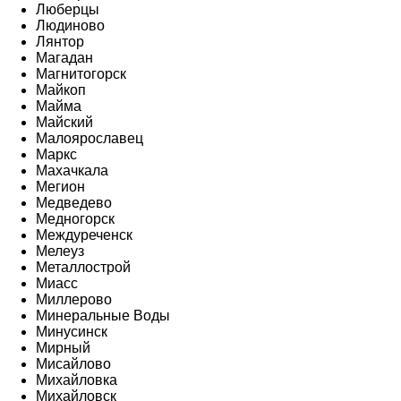
Люберцы
Людиново
Лянтор
Магадан
Магнитогорск
Майкоп
Майма
Майский
Малоярославец
Маркс
Махачкала
Мегион
Медведево
Медногорск
Междуреченск
Мелеуз
Металлострой
Миасс
Миллерово
Минеральные Воды
Минусинск
Мирный
Мисайлово
Михайловка
Михайловск