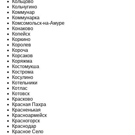
Кольцово
Кольчугино
Коммунар
Коммунарка
Комсомольск-на-Амуре
Конаково
Копейск
Коркино
Королев
Короча
Корсаков
Коряжма
Костомукша
Кострома
Косулино
Котельники
Котлас
Котовск
Красково
Красная Пахра
Красненькая
Красноармейск
Красногорск
Краснодар
Красное Село