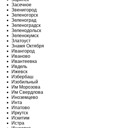
Засечное
Звенигород
Зеленогорск
Зеленоград
Зеленоградск
Зеленодольск
Зеленокумск
Златоуст
Знамя Октября
Ивангород
Иваново
Ивантеевка
Ивдель
Ижевск
Избербаш
Изобильный
Им Морозова
Им Свердлова
Иноземцево
Инта
Ипатово
Иркутск
Искитим
Истра