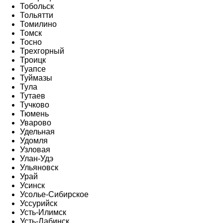
Тобольск
Тольятти
Томилино
Томск
Тосно
Трехгорный
Троицк
Туапсе
Туймазы
Тула
Тутаев
Тучково
Тюмень
Уварово
Удельная
Удомля
Узловая
Улан-Удэ
Ульяновск
Урай
Усинск
Усолье-Сибирское
Уссурийск
Усть-Илимск
Усть-Лабинск