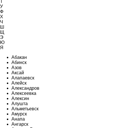
Т
У
Ф
Х
Ч
Ш
Щ
Э
Ю
Я
Абакан
Абинск
Азов
Аксай
Алапаевск
Алейск
Александров
Алексеевка
Алексин
Алушта
Альметьевск
Амурск
Анапа
Ангарск