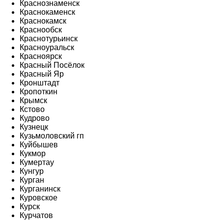
Краснознаменск
Краснокаменск
Краснокамск
Краснообск
Краснотурьинск
Красноуральск
Красноярск
Красный Посёлок
Красный Яр
Кронштадт
Кропоткин
Крымск
Кстово
Кудрово
Кузнецк
Кузьмоловский гп
Куйбышев
Кукмор
Кумертау
Кунгур
Курган
Курганинск
Куровское
Курск
Курчатов