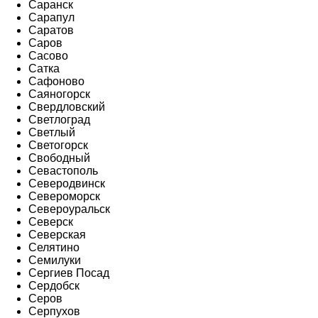
Саранск
Сарапул
Саратов
Саров
Сасово
Сатка
Сафоново
Саяногорск
Свердловский
Светлоград
Светлый
Светогорск
Свободный
Севастополь
Северодвинск
Североморск
Североуральск
Северск
Северская
Селятино
Семилуки
Сергиев Посад
Сердобск
Серов
Серпухов