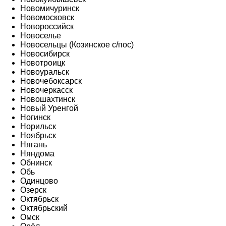
Новомичуринск
Новомосковск
Новороссийск
Новоселье
Новосельцы (Козинское с/пос)
Новосибирск
Новотроицк
Новоуральск
Новочебоксарск
Новочеркасск
Новошахтинск
Новый Уренгой
Ногинск
Норильск
Ноябрьск
Нягань
Няндома
Обнинск
Обь
Одинцово
Озерск
Октябрьск
Октябрьский
Омск