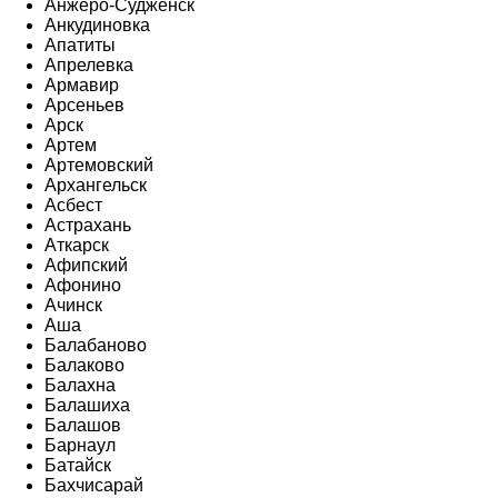
Анжеро-Судженск
Анкудиновка
Апатиты
Апрелевка
Армавир
Арсеньев
Арск
Артем
Артемовский
Архангельск
Асбест
Астрахань
Аткарск
Афипский
Афонино
Ачинск
Аша
Балабаново
Балаково
Балахна
Балашиха
Балашов
Барнаул
Батайск
Бахчисарай