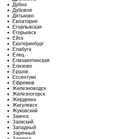
Дубна
Дубовое
Дятьково
Евпатория
Егорлыкская
Егорьевск
Ейск
Екатеринбург
Елабуга
Елец
Елизаветинская
Елизово
Ершов
Ессентуки
Ефремов
Железноводск
Железногорск
Жердевка
Жигулевск
Жуковский
Заинск
Заокский
Западный
Заречный
Заринск