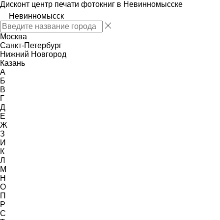
Дисконт центр печати фотокниг в Невинномысске
Невинномысск
Москва
Санкт-Петербург
Нижний Новгород
Казань
А
Б
В
Г
Д
Е
Ж
З
И
К
Л
М
Н
О
П
Р
С