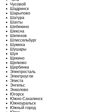
Чусовой
Шадринск
Шарыпово
Шатура
Шахты
Шебекино
Шексна
Шелехов
Шлиссельбург
Шумиха
Шушары
Шуя
Щекино
Щелково
Щербинка
Электросталь
Электроугли
Элиста
Энгельс
Энколово
Югорск
Южно-Сахалинск
Южноуральск
Южный город