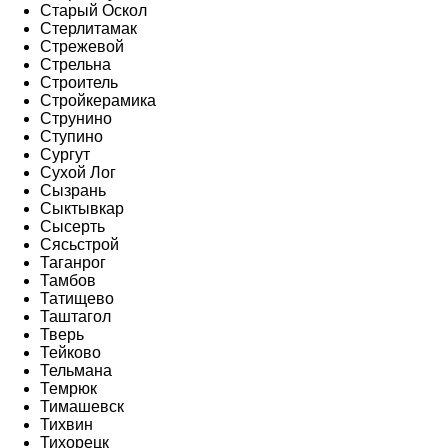
Старый Оскол
Стерлитамак
Стрежевой
Стрельна
Строитель
Стройкерамика
Струнино
Ступино
Сургут
Сухой Лог
Сызрань
Сыктывкар
Сысерть
Сясьстрой
Таганрог
Тамбов
Татищево
Таштагол
Тверь
Тейково
Тельмана
Темрюк
Тимашевск
Тихвин
Тихорецк