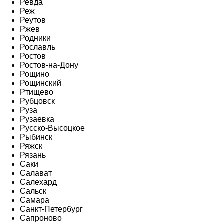
Ревда
Реж
Реутов
Ржев
Родники
Рославль
Ростов
Ростов-на-Дону
Рощино
Рощинский
Ртищево
Рубцовск
Руза
Рузаевка
Русско-Высоцкое
Рыбинск
Ряжск
Рязань
Саки
Салават
Салехард
Сальск
Самара
Санкт-Петербург
Сапроново