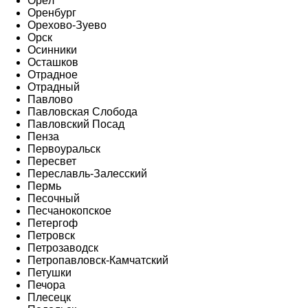
Орёл
Оренбург
Орехово-Зуево
Орск
Осинники
Осташков
Отрадное
Отрадный
Павлово
Павловская Слобода
Павловский Посад
Пенза
Первоуральск
Пересвет
Переславль-Залесский
Пермь
Песочный
Песчанокопское
Петергоф
Петровск
Петрозаводск
Петропавловск-Камчатский
Петушки
Печора
Плесецк