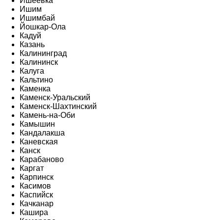
Ишеевка
Ишим
Ишимбай
Йошкар-Ола
Кадуй
Казань
Калининград
Калининск
Калуга
Кальтино
Каменка
Каменск-Уральский
Каменск-Шахтинский
Камень-на-Оби
Камышин
Кандалакша
Каневская
Канск
Карабаново
Каргат
Карпинск
Касимов
Каспийск
Качканар
Кашира