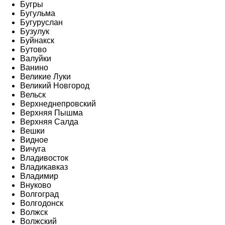
Бугры
Бугульма
Бугуруслан
Бузулук
Буйнакск
Бутово
Валуйки
Ванино
Великие Луки
Великий Новгород
Вельск
Верхнеднепровский
Верхняя Пышма
Верхняя Салда
Вешки
Видное
Вичуга
Владивосток
Владикавказ
Владимир
Внуково
Волгоград
Волгодонск
Волжск
Волжский