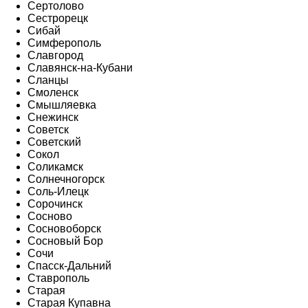
Сертолово
Сестрорецк
Сибай
Симферополь
Славгород
Славянск-на-Кубани
Сланцы
Смоленск
Смышляевка
Снежинск
Советск
Советский
Сокол
Соликамск
Солнечногорск
Соль-Илецк
Сорочинск
Сосново
Сосновоборск
Сосновый Бор
Сочи
Спасск-Дальний
Ставрополь
Старая
Старая Купавна