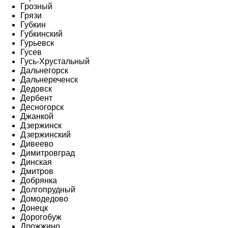
Грозный
Грязи
Губкин
Губкинский
Гурьевск
Гусев
Гусь-Хрустальный
Дальнегорск
Дальнереченск
Дедовск
Дербент
Десногорск
Джанкой
Дзержинск
Дзержинский
Дивеево
Димитровград
Динская
Дмитров
Добрянка
Долгопрудный
Домодедово
Донецк
Дорогобуж
Дрожжино