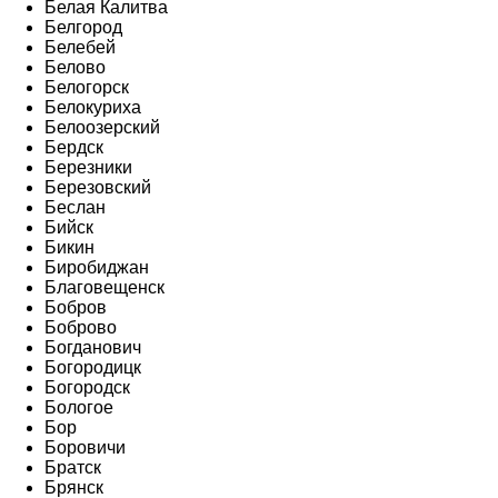
Белая Калитва
Белгород
Белебей
Белово
Белогорск
Белокуриха
Белоозерский
Бердск
Березники
Березовский
Беслан
Бийск
Бикин
Биробиджан
Благовещенск
Бобров
Боброво
Богданович
Богородицк
Богородск
Бологое
Бор
Боровичи
Братск
Брянск