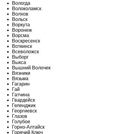
Вологда
Волоколамск
Волхов
Вольск
Воркута
Воронеж
Ворсма
Воскресенск
Воткинск
Всеволожск
Выборг
Выкса
Вышний Волочек
Вязники
Вязьма
Гагарин
Гай
Гатчина
Гвардейск
Геленджик
Георгиевск
Глазов
Голубое
Горно-Алтайск
Горячий Ключ