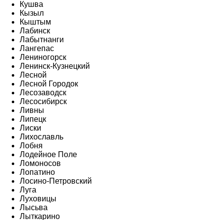
Кушва
Кызыл
Кыштым
Лабинск
Лабытнанги
Лангепас
Лениногорск
Ленинск-Кузнецкий
Лесной
Лесной Городок
Лесозаводск
Лесосибирск
Ливны
Липецк
Лиски
Лихославль
Лобня
Лодейное Поле
Ломоносов
Лопатино
Лосино-Петровский
Луга
Луховицы
Лысьва
Лыткарино