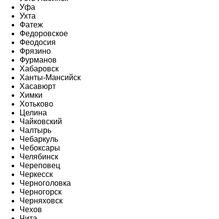
Уфа
Ухта
Фатеж
Федоровское
Феодосия
Фрязино
Фурманов
Хабаровск
Ханты-Мансийск
Хасавюрт
Химки
Хотьково
Целина
Чайковский
Чалтырь
Чебаркуль
Чебоксары
Челябинск
Череповец
Черкесск
Черноголовка
Черногорск
Черняховск
Чехов
Чита