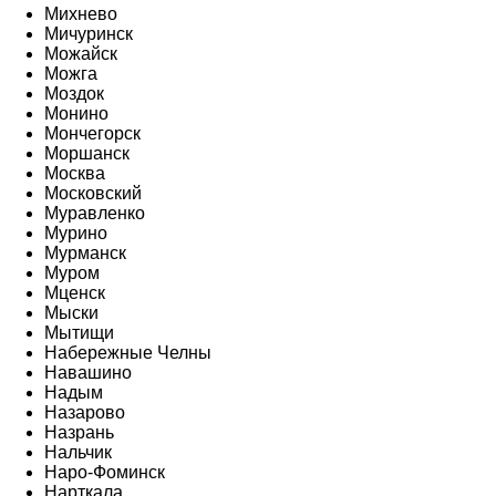
Михнево
Мичуринск
Можайск
Можга
Моздок
Монино
Мончегорск
Моршанск
Москва
Московский
Муравленко
Мурино
Мурманск
Муром
Мценск
Мыски
Мытищи
Набережные Челны
Навашино
Надым
Назарово
Назрань
Нальчик
Наро-Фоминск
Нарткала