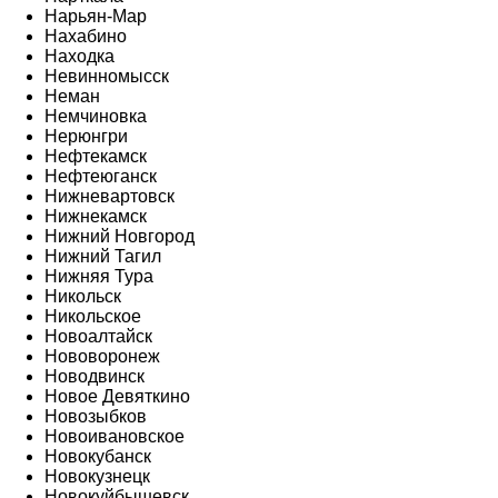
Нарьян-Мар
Нахабино
Находка
Невинномысск
Неман
Немчиновка
Нерюнгри
Нефтекамск
Нефтеюганск
Нижневартовск
Нижнекамск
Нижний Новгород
Нижний Тагил
Нижняя Тура
Никольск
Никольское
Новоалтайск
Нововоронеж
Новодвинск
Новое Девяткино
Новозыбков
Новоивановское
Новокубанск
Новокузнецк
Новокуйбышевск