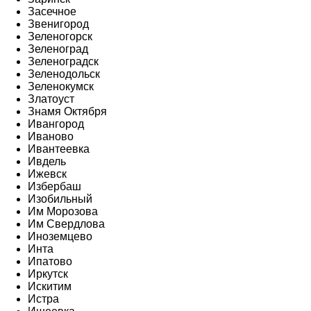
Засечное
Звенигород
Зеленогорск
Зеленоград
Зеленоградск
Зеленодольск
Зеленокумск
Златоуст
Знамя Октября
Ивангород
Иваново
Ивантеевка
Ивдель
Ижевск
Избербаш
Изобильный
Им Морозова
Им Свердлова
Иноземцево
Инта
Ипатово
Иркутск
Искитим
Истра