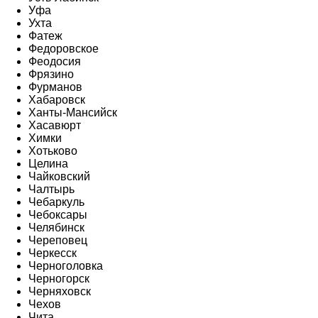
Уфа
Ухта
Фатеж
Федоровское
Феодосия
Фрязино
Фурманов
Хабаровск
Ханты-Мансийск
Хасавюрт
Химки
Хотьково
Целина
Чайковский
Чалтырь
Чебаркуль
Чебоксары
Челябинск
Череповец
Черкесск
Черноголовка
Черногорск
Черняховск
Чехов
Чита