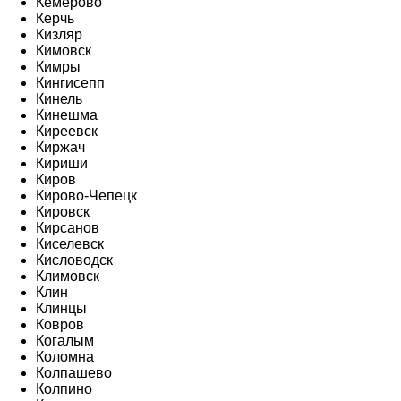
Кемерово
Керчь
Кизляр
Кимовск
Кимры
Кингисепп
Кинель
Кинешма
Киреевск
Киржач
Кириши
Киров
Кирово-Чепецк
Кировск
Кирсанов
Киселевск
Кисловодск
Климовск
Клин
Клинцы
Ковров
Когалым
Коломна
Колпашево
Колпино