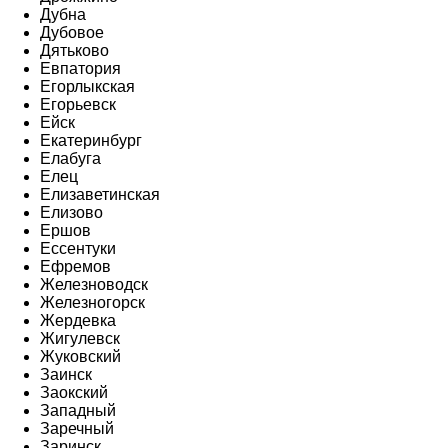
Дубна
Дубовое
Дятьково
Евпатория
Егорлыкская
Егорьевск
Ейск
Екатеринбург
Елабуга
Елец
Елизаветинская
Елизово
Ершов
Ессентуки
Ефремов
Железноводск
Железногорск
Жердевка
Жигулевск
Жуковский
Заинск
Заокский
Западный
Заречный
Заринск