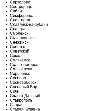
Сертолово
Сестрорецк
Сибай
Симферополь
Славгород
Славянск-на-Кубани
Сланцы
Смоленск
Смышляевка
Снежинск
Советск
Советский
Сокол
Соликамск
Солнечногорск
Соль-Илецк
Сорочинск
Сосново
Сосновоборск
Сосновый Бор
Сочи
Спасск-Дальний
Ставрополь
Старая
Старая Купавна