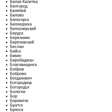
Белая Калитва
Белгород
Белебей
Белово
Белогорск
Белокуриха
Белоозерский
Бердск
Березники
Березовский
Беслан
Бийск
Бикин
Биробиджан
Благовещенск
Бобров
Боброво
Богданович
Богородицк
Богородск
Бологое
Бор
Боровичи
Братск
Брянск