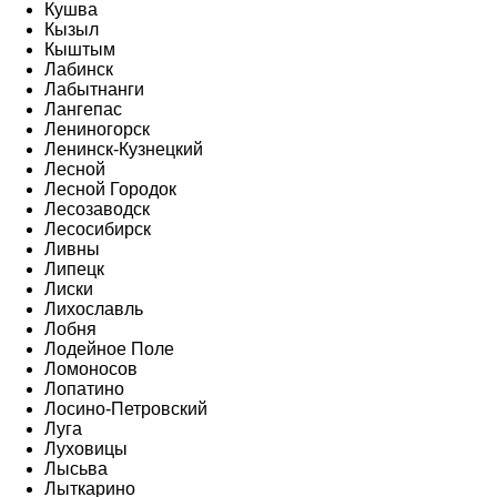
Кушва
Кызыл
Кыштым
Лабинск
Лабытнанги
Лангепас
Лениногорск
Ленинск-Кузнецкий
Лесной
Лесной Городок
Лесозаводск
Лесосибирск
Ливны
Липецк
Лиски
Лихославль
Лобня
Лодейное Поле
Ломоносов
Лопатино
Лосино-Петровский
Луга
Луховицы
Лысьва
Лыткарино