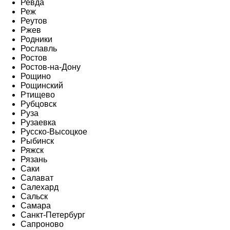
Ревда
Реж
Реутов
Ржев
Родники
Рославль
Ростов
Ростов-на-Дону
Рощино
Рощинский
Ртищево
Рубцовск
Руза
Рузаевка
Русско-Высоцкое
Рыбинск
Ряжск
Рязань
Саки
Салават
Салехард
Сальск
Самара
Санкт-Петербург
Сапроново