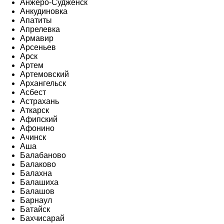
Анжеро-Судженск
Анкудиновка
Апатиты
Апрелевка
Армавир
Арсеньев
Арск
Артем
Артемовский
Архангельск
Асбест
Астрахань
Аткарск
Афипский
Афонино
Ачинск
Аша
Балабаново
Балаково
Балахна
Балашиха
Балашов
Барнаул
Батайск
Бахчисарай