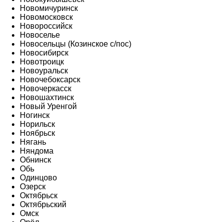
Новомичуринск
Новомосковск
Новороссийск
Новоселье
Новосельцы (Козинское с/пос)
Новосибирск
Новотроицк
Новоуральск
Новочебоксарск
Новочеркасск
Новошахтинск
Новый Уренгой
Ногинск
Норильск
Ноябрьск
Нягань
Няндома
Обнинск
Обь
Одинцово
Озерск
Октябрьск
Октябрьский
Омск