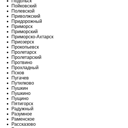
Подольск
Пойковский
Полевской
Приволжский
Придорожный
Приморск
Приморский
Приморско-Ахтарск
Приозерск
Прокопьевск
Пролетарск
Пролетарский
Протвино
Прохладный
Псков
Пугачев
Путилково
Пушкин
Пушкино
Пущино
Пятигорск
Радужный
Разумное
Раменское
Рассказово