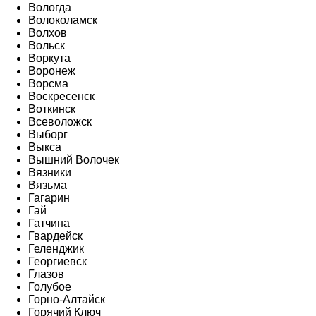
Вологда
Волоколамск
Волхов
Вольск
Воркута
Воронеж
Ворсма
Воскресенск
Воткинск
Всеволожск
Выборг
Выкса
Вышний Волочек
Вязники
Вязьма
Гагарин
Гай
Гатчина
Гвардейск
Геленджик
Георгиевск
Глазов
Голубое
Горно-Алтайск
Горячий Ключ