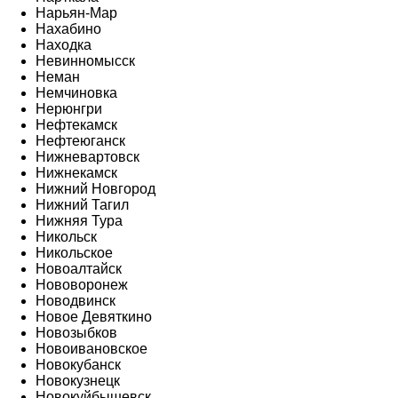
Нарьян-Мар
Нахабино
Находка
Невинномысск
Неман
Немчиновка
Нерюнгри
Нефтекамск
Нефтеюганск
Нижневартовск
Нижнекамск
Нижний Новгород
Нижний Тагил
Нижняя Тура
Никольск
Никольское
Новоалтайск
Нововоронеж
Новодвинск
Новое Девяткино
Новозыбков
Новоивановское
Новокубанск
Новокузнецк
Новокуйбышевск