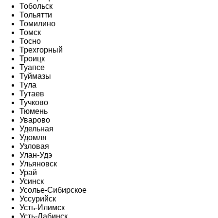
Тобольск
Тольятти
Томилино
Томск
Тосно
Трехгорный
Троицк
Туапсе
Туймазы
Тула
Тутаев
Тучково
Тюмень
Уварово
Удельная
Удомля
Узловая
Улан-Удэ
Ульяновск
Урай
Усинск
Усолье-Сибирское
Уссурийск
Усть-Илимск
Усть-Лабинск