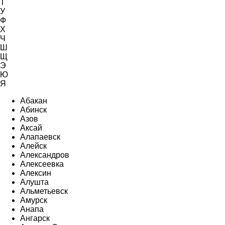
Т
У
Ф
Х
Ч
Ш
Щ
Э
Ю
Я
Абакан
Абинск
Азов
Аксай
Алапаевск
Алейск
Александров
Алексеевка
Алексин
Алушта
Альметьевск
Амурск
Анапа
Ангарск