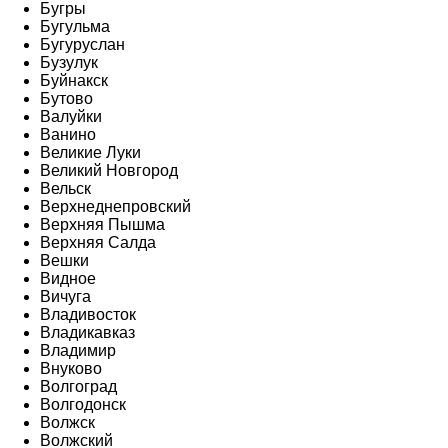
Бугры
Бугульма
Бугуруслан
Бузулук
Буйнакск
Бутово
Валуйки
Ванино
Великие Луки
Великий Новгород
Вельск
Верхнеднепровский
Верхняя Пышма
Верхняя Салда
Вешки
Видное
Вичуга
Владивосток
Владикавказ
Владимир
Внуково
Волгоград
Волгодонск
Волжск
Волжский