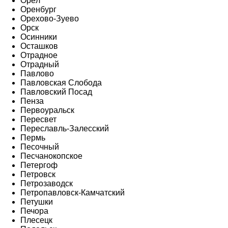
Орёл
Оренбург
Орехово-Зуево
Орск
Осинники
Осташков
Отрадное
Отрадный
Павлово
Павловская Слобода
Павловский Посад
Пенза
Первоуральск
Пересвет
Переславль-Залесский
Пермь
Песочный
Песчанокопское
Петергоф
Петровск
Петрозаводск
Петропавловск-Камчатский
Петушки
Печора
Плесецк