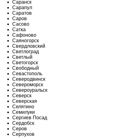
Саранск
Сарапул
Саратов
Саров
Сасово
Сатка
Сафоново
Саяногорск
Свердловский
Светлоград
Светлый
Светогорск
Свободный
Севастополь
Северодвинск
Североморск
Североуральск
Северск
Северская
Селятино
Семилуки
Сергиев Посад
Сердобск
Серов
Серпухов