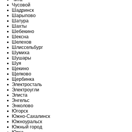
Чусовой
Шадринск
Шарыпово
Шатура
Шахты
Шебекино
Шексна
Шелехов
Шлиссельбург
Шумиха
Шушары
Шуя
Щекино
Щелково
Щербинка
Электросталь
Электроугли
Элиста
Энгельс
Энколово
Югорск
Южно-Сахалинск
Южноуральск
Южный город