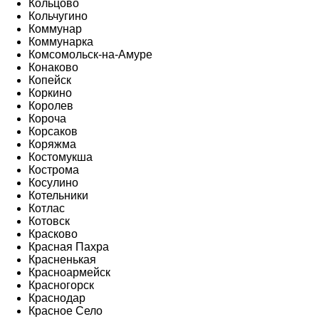
Кольцово
Кольчугино
Коммунар
Коммунарка
Комсомольск-на-Амуре
Конаково
Копейск
Коркино
Королев
Короча
Корсаков
Коряжма
Костомукша
Кострома
Косулино
Котельники
Котлас
Котовск
Красково
Красная Пахра
Красненькая
Красноармейск
Красногорск
Краснодар
Красное Село