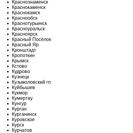
Краснознаменск
Краснокаменск
Краснокамск
Краснообск
Краснотурьинск
Красноуральск
Красноярск
Красный Посёлок
Красный Яр
Кронштадт
Кропоткин
Крымск
Кстово
Кудрово
Кузнецк
Кузьмоловский гп
Куйбышев
Кукмор
Кумертау
Кунгур
Курган
Курганинск
Куровское
Курск
Курчатов