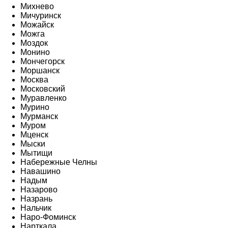
Михнево
Мичуринск
Можайск
Можга
Моздок
Монино
Мончегорск
Моршанск
Москва
Московский
Муравленко
Мурино
Мурманск
Муром
Мценск
Мыски
Мытищи
Набережные Челны
Навашино
Надым
Назарово
Назрань
Нальчик
Наро-Фоминск
Нарткала