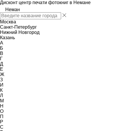
Дисконт центр печати фотокниг в Немане
Неман
Москва
Санкт-Петербург
Нижний Новгород
Казань
А
Б
В
Г
Д
Е
Ж
З
И
К
Л
М
Н
О
П
Р
С