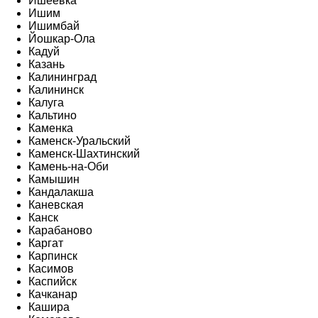
Ишеевка
Ишим
Ишимбай
Йошкар-Ола
Кадуй
Казань
Калининград
Калининск
Калуга
Кальтино
Каменка
Каменск-Уральский
Каменск-Шахтинский
Камень-на-Оби
Камышин
Кандалакша
Каневская
Канск
Карабаново
Каргат
Карпинск
Касимов
Каспийск
Качканар
Кашира