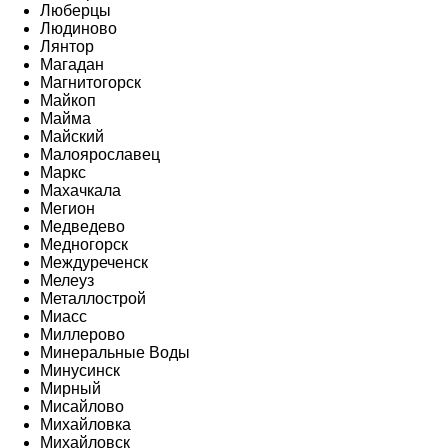
Люберцы
Людиново
Лянтор
Магадан
Магнитогорск
Майкоп
Майма
Майский
Малоярославец
Маркс
Махачкала
Мегион
Медведево
Медногорск
Междуреченск
Мелеуз
Металлострой
Миасс
Миллерово
Минеральные Воды
Минусинск
Мирный
Мисайлово
Михайловка
Михайловск