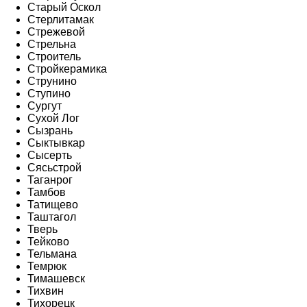
Старый Оскол
Стерлитамак
Стрежевой
Стрельна
Строитель
Стройкерамика
Струнино
Ступино
Сургут
Сухой Лог
Сызрань
Сыктывкар
Сысерть
Сясьстрой
Таганрог
Тамбов
Татищево
Таштагол
Тверь
Тейково
Тельмана
Темрюк
Тимашевск
Тихвин
Тихорецк