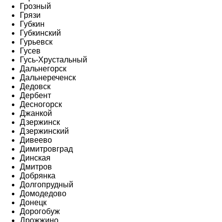
Грозный
Грязи
Губкин
Губкинский
Гурьевск
Гусев
Гусь-Хрустальный
Дальнегорск
Дальнереченск
Дедовск
Дербент
Десногорск
Джанкой
Дзержинск
Дзержинский
Дивеево
Димитровград
Динская
Дмитров
Добрянка
Долгопрудный
Домодедово
Донецк
Дорогобуж
Дрожжино