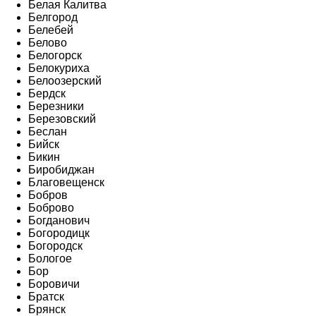
Белая Калитва
Белгород
Белебей
Белово
Белогорск
Белокуриха
Белоозерский
Бердск
Березники
Березовский
Беслан
Бийск
Бикин
Биробиджан
Благовещенск
Бобров
Боброво
Богданович
Богородицк
Богородск
Бологое
Бор
Боровичи
Братск
Брянск