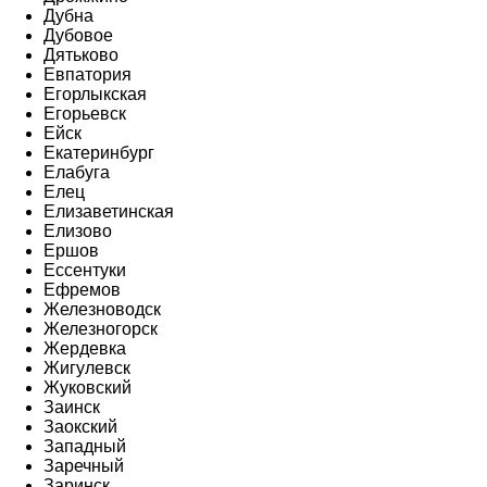
Дубна
Дубовое
Дятьково
Евпатория
Егорлыкская
Егорьевск
Ейск
Екатеринбург
Елабуга
Елец
Елизаветинская
Елизово
Ершов
Ессентуки
Ефремов
Железноводск
Железногорск
Жердевка
Жигулевск
Жуковский
Заинск
Заокский
Западный
Заречный
Заринск