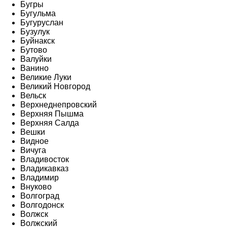
Бугры
Бугульма
Бугуруслан
Бузулук
Буйнакск
Бутово
Валуйки
Ванино
Великие Луки
Великий Новгород
Вельск
Верхнеднепровский
Верхняя Пышма
Верхняя Салда
Вешки
Видное
Вичуга
Владивосток
Владикавказ
Владимир
Внуково
Волгоград
Волгодонск
Волжск
Волжский