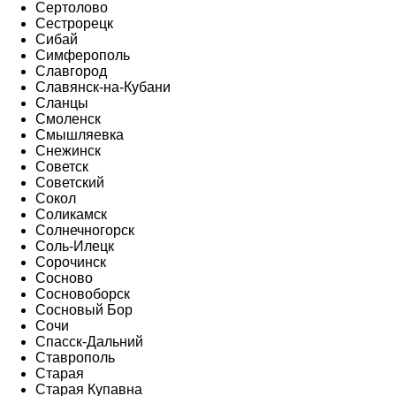
Сертолово
Сестрорецк
Сибай
Симферополь
Славгород
Славянск-на-Кубани
Сланцы
Смоленск
Смышляевка
Снежинск
Советск
Советский
Сокол
Соликамск
Солнечногорск
Соль-Илецк
Сорочинск
Сосново
Сосновоборск
Сосновый Бор
Сочи
Спасск-Дальний
Ставрополь
Старая
Старая Купавна