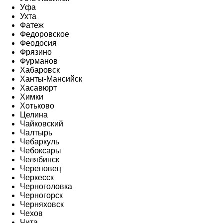
Уфа
Ухта
Фатеж
Федоровское
Феодосия
Фрязино
Фурманов
Хабаровск
Ханты-Мансийск
Хасавюрт
Химки
Хотьково
Целина
Чайковский
Чалтырь
Чебаркуль
Чебоксары
Челябинск
Череповец
Черкесск
Черноголовка
Черногорск
Черняховск
Чехов
Чита