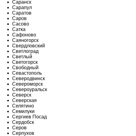
Саранск
Сарапул
Саратов
Саров
Сасово
Сатка
Сафоново
Саяногорск
Свердловский
Светлоград
Светлый
Светогорск
Свободный
Севастополь
Северодвинск
Североморск
Североуральск
Северск
Северская
Селятино
Семилуки
Сергиев Посад
Сердобск
Серов
Серпухов