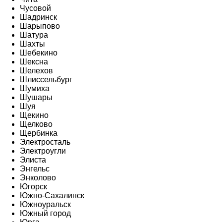
Чусовой
Шадринск
Шарыпово
Шатура
Шахты
Шебекино
Шексна
Шелехов
Шлиссельбург
Шумиха
Шушары
Шуя
Щекино
Щелково
Щербинка
Электросталь
Электроугли
Элиста
Энгельс
Энколово
Югорск
Южно-Сахалинск
Южноуральск
Южный город