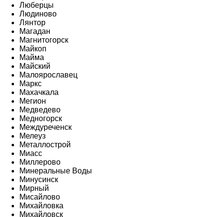
Люберцы
Людиново
Лянтор
Магадан
Магнитогорск
Майкоп
Майма
Майский
Малоярославец
Маркс
Махачкала
Мегион
Медведево
Медногорск
Междуреченск
Мелеуз
Металлострой
Миасс
Миллерово
Минеральные Воды
Минусинск
Мирный
Мисайлово
Михайловка
Михайловск