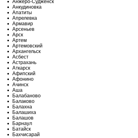
Анжеро-Судженск
Анкудиновка
Апатиты
Апрелевка
Армавир
Арсеньев
Арск
Артем
Артемовский
Архангельск
Асбест
Астрахань
Аткарск
Афипский
Афонино
Ачинск
Аша
Балабаново
Балаково
Балахна
Балашиха
Балашов
Барнаул
Батайск
Бахчисарай