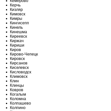
Кемерово
Керчь
Кизляр
Кимовск
Кимры
Кингисепп
Кинель
Кинешма
Киреевск
Киржач
Кириши
Киров
Кирово-Чепецк
Кировск
Кирсанов
Киселевск
Кисловодск
Климовск
Клин
Клинцы
Ковров
Когалым
Коломна
Колпашево
Колпино