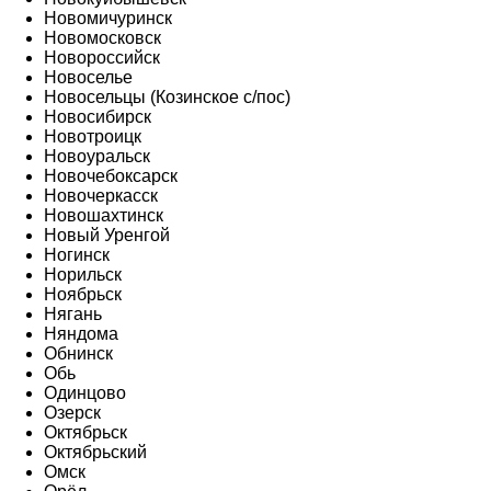
Новомичуринск
Новомосковск
Новороссийск
Новоселье
Новосельцы (Козинское с/пос)
Новосибирск
Новотроицк
Новоуральск
Новочебоксарск
Новочеркасск
Новошахтинск
Новый Уренгой
Ногинск
Норильск
Ноябрьск
Нягань
Няндома
Обнинск
Обь
Одинцово
Озерск
Октябрьск
Октябрьский
Омск