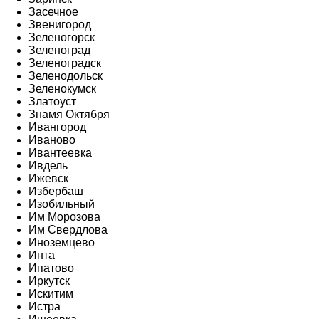
Засечное
Звенигород
Зеленогорск
Зеленоград
Зеленоградск
Зеленодольск
Зеленокумск
Златоуст
Знамя Октября
Ивангород
Иваново
Ивантеевка
Ивдель
Ижевск
Избербаш
Изобильный
Им Морозова
Им Свердлова
Иноземцево
Инта
Ипатово
Иркутск
Искитим
Истра