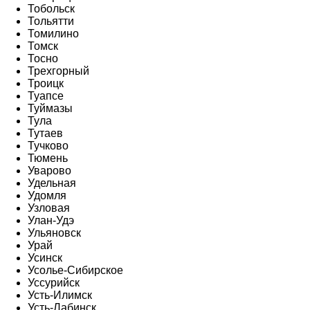
Тобольск
Тольятти
Томилино
Томск
Тосно
Трехгорный
Троицк
Туапсе
Туймазы
Тула
Тутаев
Тучково
Тюмень
Уварово
Удельная
Удомля
Узловая
Улан-Удэ
Ульяновск
Урай
Усинск
Усолье-Сибирское
Уссурийск
Усть-Илимск
Усть-Лабинск