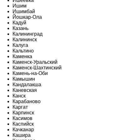
Ишеевка
Ишим
Ишимбай
Йошкар-Ола
Кадуй
Казань
Калининград
Калининск
Калуга
Кальтино
Каменка
Каменск-Уральский
Каменск-Шахтинский
Камень-на-Оби
Камышин
Кандалакша
Каневская
Канск
Карабаново
Каргат
Карпинск
Касимов
Каспийск
Качканар
Кашира