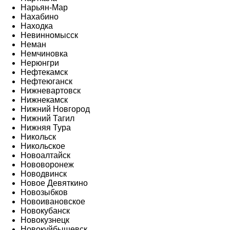
Нарьян-Мар
Нахабино
Находка
Невинномысск
Неман
Немчиновка
Нерюнгри
Нефтекамск
Нефтеюганск
Нижневартовск
Нижнекамск
Нижний Новгород
Нижний Тагил
Нижняя Тура
Никольск
Никольское
Новоалтайск
Нововоронеж
Новодвинск
Новое Девяткино
Новозыбков
Новоивановское
Новокубанск
Новокузнецк
Новокуйбышевск