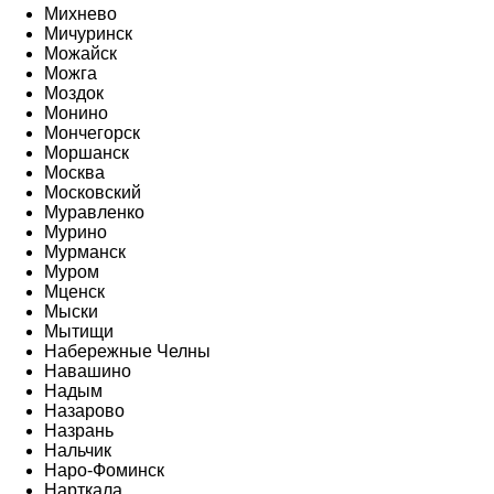
Михнево
Мичуринск
Можайск
Можга
Моздок
Монино
Мончегорск
Моршанск
Москва
Московский
Муравленко
Мурино
Мурманск
Муром
Мценск
Мыски
Мытищи
Набережные Челны
Навашино
Надым
Назарово
Назрань
Нальчик
Наро-Фоминск
Нарткала