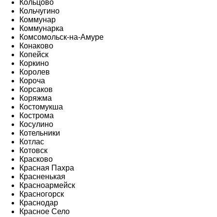
Кольцово
Кольчугино
Коммунар
Коммунарка
Комсомольск-на-Амуре
Конаково
Копейск
Коркино
Королев
Короча
Корсаков
Коряжма
Костомукша
Кострома
Косулино
Котельники
Котлас
Котовск
Красково
Красная Пахра
Красненькая
Красноармейск
Красногорск
Краснодар
Красное Село