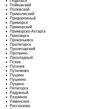
Подольск
Пойковский
Полевской
Приволжский
Придорожный
Приморск
Приморский
Приморско-Ахтарск
Приозерск
Прокопьевск
Пролетарск
Пролетарский
Протвино
Прохладный
Псков
Пугачев
Путилково
Пушкин
Пушкино
Пущино
Пятигорск
Радужный
Разумное
Раменское
Рассказово