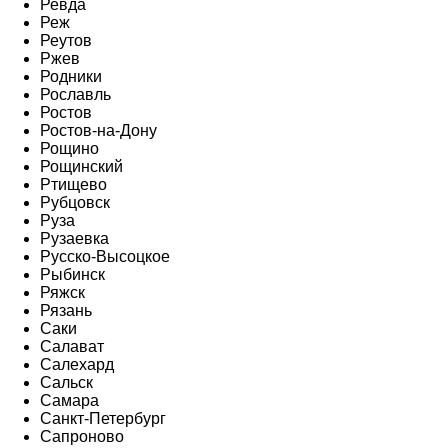
Ревда
Реж
Реутов
Ржев
Родники
Рославль
Ростов
Ростов-на-Дону
Рощино
Рощинский
Ртищево
Рубцовск
Руза
Рузаевка
Русско-Высоцкое
Рыбинск
Ряжск
Рязань
Саки
Салават
Салехард
Сальск
Самара
Санкт-Петербург
Сапроново