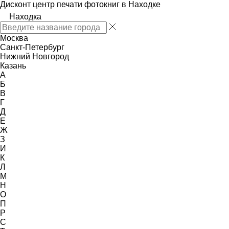
Дисконт центр печати фотокниг в Находке
Находка
Москва
Санкт-Петербург
Нижний Новгород
Казань
А
Б
В
Г
Д
Е
Ж
З
И
К
Л
М
Н
О
П
Р
С