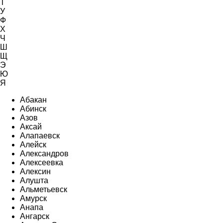
Т
У
Ф
Х
Ч
Ш
Щ
Э
Ю
Я
Абакан
Абинск
Азов
Аксай
Алапаевск
Алейск
Александров
Алексеевка
Алексин
Алушта
Альметьевск
Амурск
Анапа
Ангарск