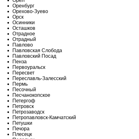
Орёл
Оренбург
Орехово-Зуево
Орск
Осинники
Осташков
Отрадное
Отрадный
Павлово
Павловская Слобода
Павловский Посад
Пенза
Первоуральск
Пересвет
Переславль-Залесский
Пермь
Песочный
Песчанокопское
Петергоф
Петровск
Петрозаводск
Петропавловск-Камчатский
Петушки
Печора
Плесецк