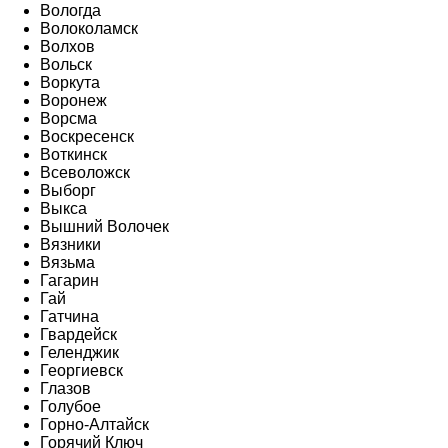
Вологда
Волоколамск
Волхов
Вольск
Воркута
Воронеж
Ворсма
Воскресенск
Воткинск
Всеволожск
Выборг
Выкса
Вышний Волочек
Вязники
Вязьма
Гагарин
Гай
Гатчина
Гвардейск
Геленджик
Георгиевск
Глазов
Голубое
Горно-Алтайск
Горячий Ключ