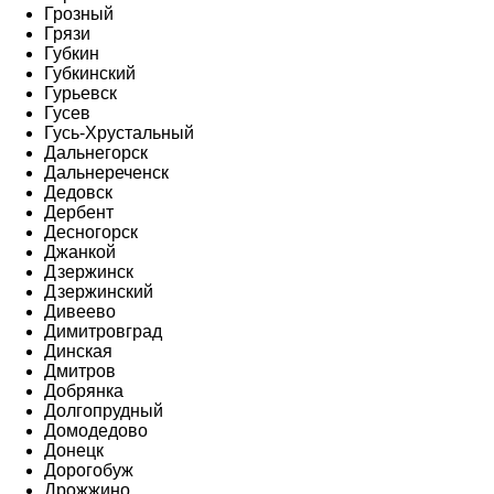
Грозный
Грязи
Губкин
Губкинский
Гурьевск
Гусев
Гусь-Хрустальный
Дальнегорск
Дальнереченск
Дедовск
Дербент
Десногорск
Джанкой
Дзержинск
Дзержинский
Дивеево
Димитровград
Динская
Дмитров
Добрянка
Долгопрудный
Домодедово
Донецк
Дорогобуж
Дрожжино