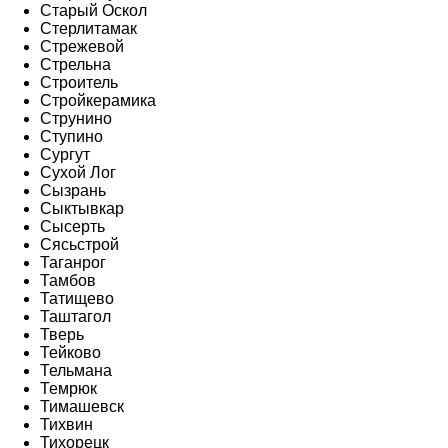
Старый Оскол
Стерлитамак
Стрежевой
Стрельна
Строитель
Стройкерамика
Струнино
Ступино
Сургут
Сухой Лог
Сызрань
Сыктывкар
Сысерть
Сясьстрой
Таганрог
Тамбов
Татищево
Таштагол
Тверь
Тейково
Тельмана
Темрюк
Тимашевск
Тихвин
Тихорецк