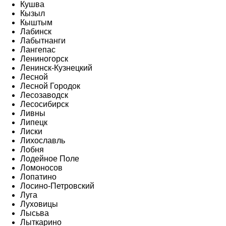
Кушва
Кызыл
Кыштым
Лабинск
Лабытнанги
Лангепас
Лениногорск
Ленинск-Кузнецкий
Лесной
Лесной Городок
Лесозаводск
Лесосибирск
Ливны
Липецк
Лиски
Лихославль
Лобня
Лодейное Поле
Ломоносов
Лопатино
Лосино-Петровский
Луга
Луховицы
Лысьва
Лыткарино