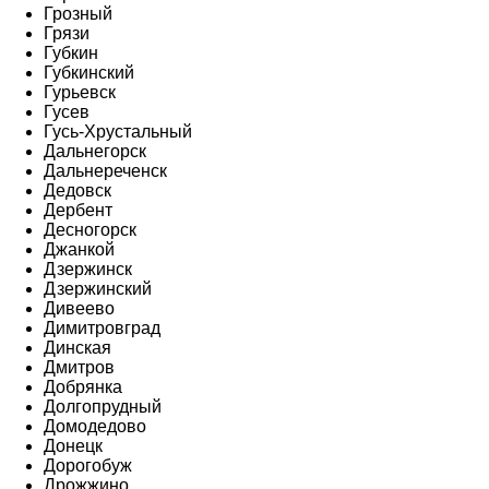
Грозный
Грязи
Губкин
Губкинский
Гурьевск
Гусев
Гусь-Хрустальный
Дальнегорск
Дальнереченск
Дедовск
Дербент
Десногорск
Джанкой
Дзержинск
Дзержинский
Дивеево
Димитровград
Динская
Дмитров
Добрянка
Долгопрудный
Домодедово
Донецк
Дорогобуж
Дрожжино