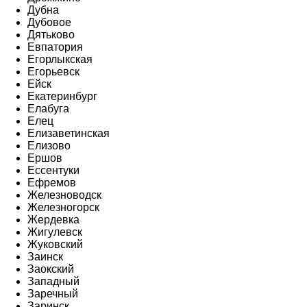
Дубна
Дубовое
Дятьково
Евпатория
Егорлыкская
Егорьевск
Ейск
Екатеринбург
Елабуга
Елец
Елизаветинская
Елизово
Ершов
Ессентуки
Ефремов
Железноводск
Железногорск
Жердевка
Жигулевск
Жуковский
Заинск
Заокский
Западный
Заречный
Заринск