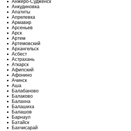
Анжеро-Судженск
Анкудиновка
Апатиты
Апрелевка
Армавир
Арсеньев
Арск
Артем
Артемовский
Архангельск
Асбест
Астрахань
Аткарск
Афипский
Афонино
Ачинск
Аша
Балабаново
Балаково
Балахна
Балашиха
Балашов
Барнаул
Батайск
Бахчисарай