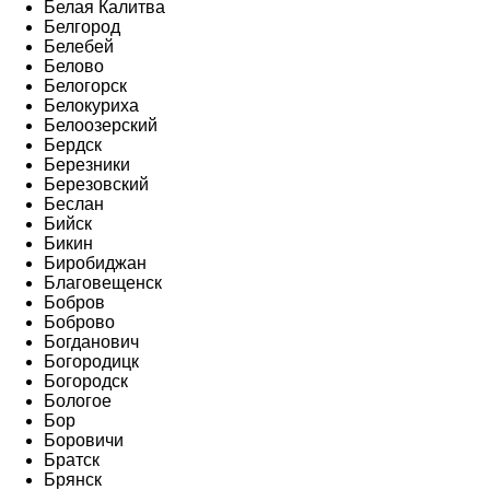
Белая Калитва
Белгород
Белебей
Белово
Белогорск
Белокуриха
Белоозерский
Бердск
Березники
Березовский
Беслан
Бийск
Бикин
Биробиджан
Благовещенск
Бобров
Боброво
Богданович
Богородицк
Богородск
Бологое
Бор
Боровичи
Братск
Брянск