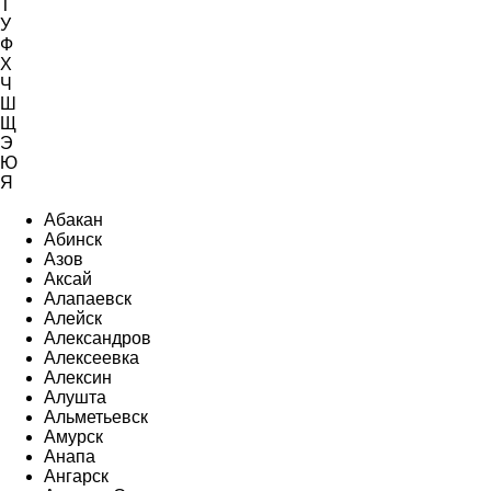
Т
У
Ф
Х
Ч
Ш
Щ
Э
Ю
Я
Абакан
Абинск
Азов
Аксай
Алапаевск
Алейск
Александров
Алексеевка
Алексин
Алушта
Альметьевск
Амурск
Анапа
Ангарск