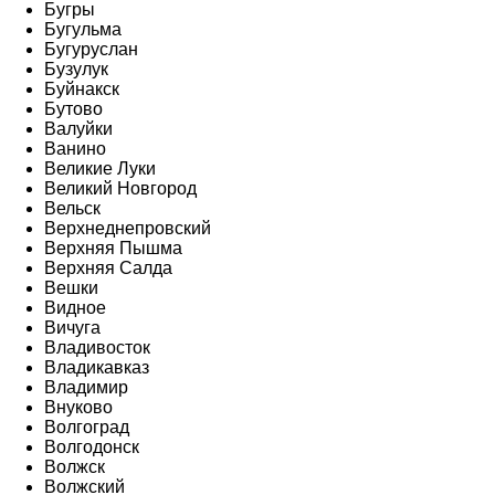
Бугры
Бугульма
Бугуруслан
Бузулук
Буйнакск
Бутово
Валуйки
Ванино
Великие Луки
Великий Новгород
Вельск
Верхнеднепровский
Верхняя Пышма
Верхняя Салда
Вешки
Видное
Вичуга
Владивосток
Владикавказ
Владимир
Внуково
Волгоград
Волгодонск
Волжск
Волжский