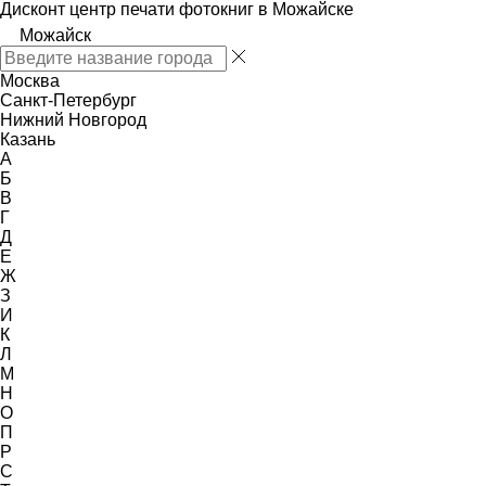
Дисконт центр печати фотокниг в Можайске
Можайск
Москва
Санкт-Петербург
Нижний Новгород
Казань
А
Б
В
Г
Д
Е
Ж
З
И
К
Л
М
Н
О
П
Р
С