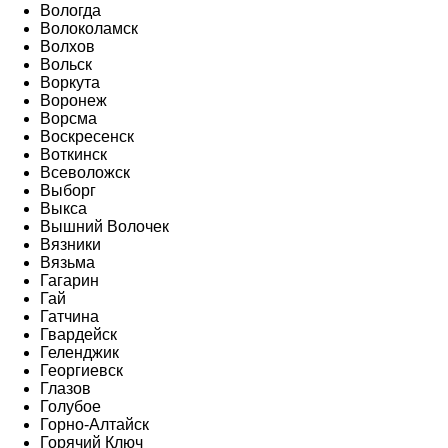
Вологда
Волоколамск
Волхов
Вольск
Воркута
Воронеж
Ворсма
Воскресенск
Воткинск
Всеволожск
Выборг
Выкса
Вышний Волочек
Вязники
Вязьма
Гагарин
Гай
Гатчина
Гвардейск
Геленджик
Георгиевск
Глазов
Голубое
Горно-Алтайск
Горячий Ключ