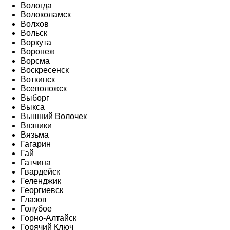
Вологда
Волоколамск
Волхов
Вольск
Воркута
Воронеж
Ворсма
Воскресенск
Воткинск
Всеволожск
Выборг
Выкса
Вышний Волочек
Вязники
Вязьма
Гагарин
Гай
Гатчина
Гвардейск
Геленджик
Георгиевск
Глазов
Голубое
Горно-Алтайск
Горячий Ключ