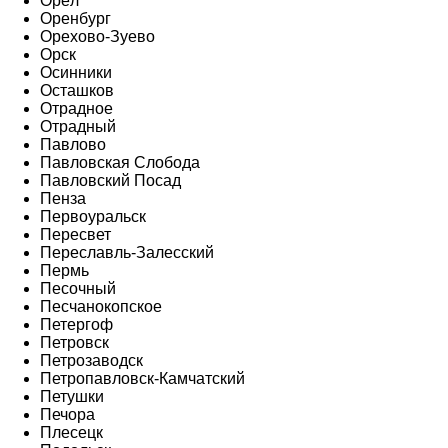
Орёл
Оренбург
Орехово-Зуево
Орск
Осинники
Осташков
Отрадное
Отрадный
Павлово
Павловская Слобода
Павловский Посад
Пенза
Первоуральск
Пересвет
Переславль-Залесский
Пермь
Песочный
Песчанокопское
Петергоф
Петровск
Петрозаводск
Петропавловск-Камчатский
Петушки
Печора
Плесецк