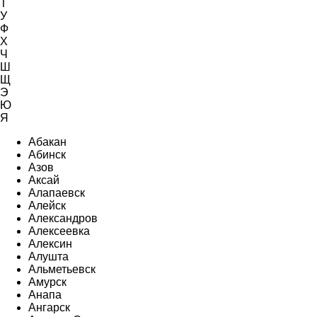
Т
У
Ф
Х
Ч
Ш
Щ
Э
Ю
Я
Абакан
Абинск
Азов
Аксай
Алапаевск
Алейск
Александров
Алексеевка
Алексин
Алушта
Альметьевск
Амурск
Анапа
Ангарск