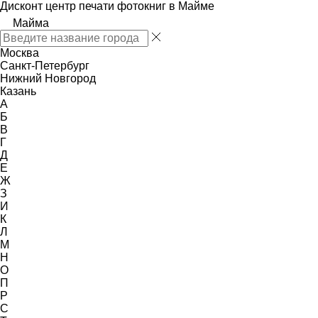
Дисконт центр печати фотокниг в Майме
Майма
Москва
Санкт-Петербург
Нижний Новгород
Казань
А
Б
В
Г
Д
Е
Ж
З
И
К
Л
М
Н
О
П
Р
С