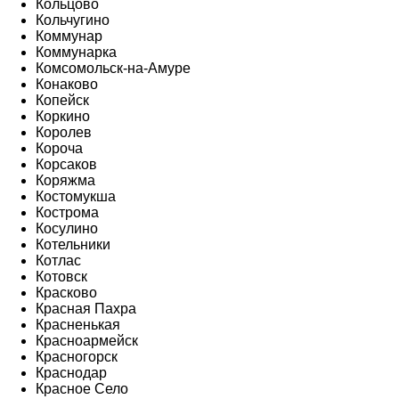
Кольцово
Кольчугино
Коммунар
Коммунарка
Комсомольск-на-Амуре
Конаково
Копейск
Коркино
Королев
Короча
Корсаков
Коряжма
Костомукша
Кострома
Косулино
Котельники
Котлас
Котовск
Красково
Красная Пахра
Красненькая
Красноармейск
Красногорск
Краснодар
Красное Село