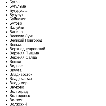
Бугры
Бугульма
Бугуруслан
Бузулук
Буйнакск
Бутово
Валуйки
Ванино
Великие Луки
Великий Новгород
Вельск
Верхнеднепровский
Верхняя Пышма
Верхняя Салда
Вешки
Видное
Вичуга
Владивосток
Владикавказ
Владимир
Внуково
Волгоград
Волгодонск
Волжск
Волжский