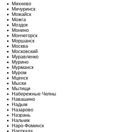
Михнево
Мичуринск
Можайск
Можга
Моздок
Монино
Мончегорск
Моршанск
Москва
Московский
Муравленко
Мурино
Мурманск
Муром
Мценск
Мыски
Мытищи
Набережные Челны
Навашино
Надым
Назарово
Назрань
Нальчик
Наро-Фоминск
Нарткала