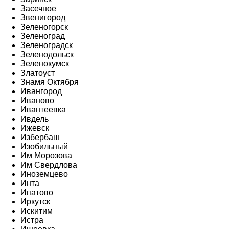
Засечное
Звенигород
Зеленогорск
Зеленоград
Зеленоградск
Зеленодольск
Зеленокумск
Златоуст
Знамя Октября
Ивангород
Иваново
Ивантеевка
Ивдель
Ижевск
Избербаш
Изобильный
Им Морозова
Им Свердлова
Иноземцево
Инта
Ипатово
Иркутск
Искитим
Истра