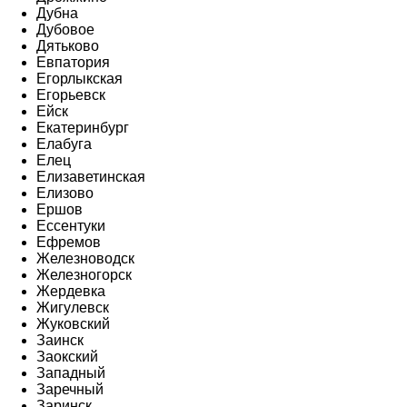
Дубна
Дубовое
Дятьково
Евпатория
Егорлыкская
Егорьевск
Ейск
Екатеринбург
Елабуга
Елец
Елизаветинская
Елизово
Ершов
Ессентуки
Ефремов
Железноводск
Железногорск
Жердевка
Жигулевск
Жуковский
Заинск
Заокский
Западный
Заречный
Заринск