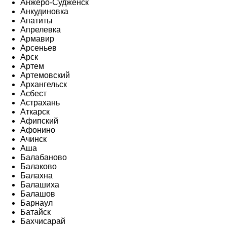
Анжеро-Судженск
Анкудиновка
Апатиты
Апрелевка
Армавир
Арсеньев
Арск
Артем
Артемовский
Архангельск
Асбест
Астрахань
Аткарск
Афипский
Афонино
Ачинск
Аша
Балабаново
Балаково
Балахна
Балашиха
Балашов
Барнаул
Батайск
Бахчисарай