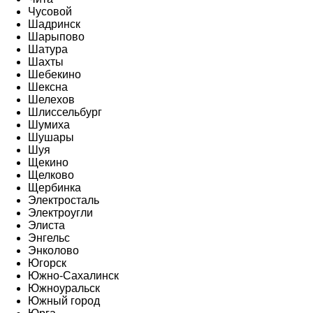
Чусовой
Шадринск
Шарыпово
Шатура
Шахты
Шебекино
Шексна
Шелехов
Шлиссельбург
Шумиха
Шушары
Шуя
Щекино
Щелково
Щербинка
Электросталь
Электроугли
Элиста
Энгельс
Энколово
Югорск
Южно-Сахалинск
Южноуральск
Южный город