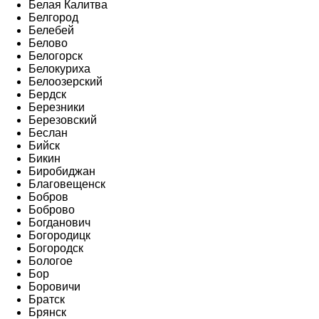
Белая Калитва
Белгород
Белебей
Белово
Белогорск
Белокуриха
Белоозерский
Бердск
Березники
Березовский
Беслан
Бийск
Бикин
Биробиджан
Благовещенск
Бобров
Боброво
Богданович
Богородицк
Богородск
Бологое
Бор
Боровичи
Братск
Брянск