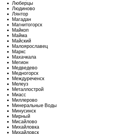
Люберцы
Людиново
Лянтор
Магадан
Магнитогорск
Майкоп
Майма
Майский
Малоярославец
Маркс
Махачкала
Мегион
Медведево
Медногорск
Междуреченск
Мелеуз
Металлострой
Миасс
Миллерово
Минеральные Воды
Минусинск
Мирный
Мисайлово
Михайловка
Михайловск