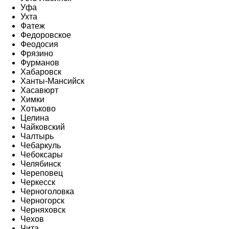
Уфа
Ухта
Фатеж
Федоровское
Феодосия
Фрязино
Фурманов
Хабаровск
Ханты-Мансийск
Хасавюрт
Химки
Хотьково
Целина
Чайковский
Чалтырь
Чебаркуль
Чебоксары
Челябинск
Череповец
Черкесск
Черноголовка
Черногорск
Черняховск
Чехов
Чита