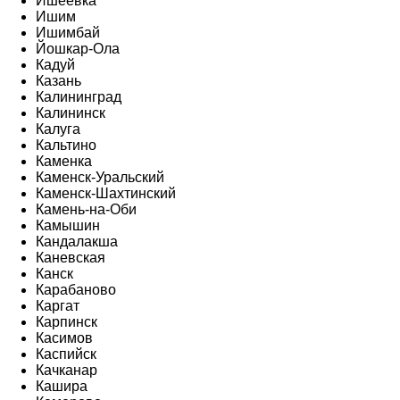
Ишеевка
Ишим
Ишимбай
Йошкар-Ола
Кадуй
Казань
Калининград
Калининск
Калуга
Кальтино
Каменка
Каменск-Уральский
Каменск-Шахтинский
Камень-на-Оби
Камышин
Кандалакша
Каневская
Канск
Карабаново
Каргат
Карпинск
Касимов
Каспийск
Качканар
Кашира