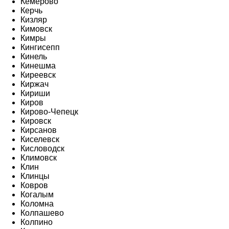
Кемерово
Керчь
Кизляр
Кимовск
Кимры
Кингисепп
Кинель
Кинешма
Киреевск
Киржач
Кириши
Киров
Кирово-Чепецк
Кировск
Кирсанов
Киселевск
Кисловодск
Климовск
Клин
Клинцы
Ковров
Когалым
Коломна
Колпашево
Колпино