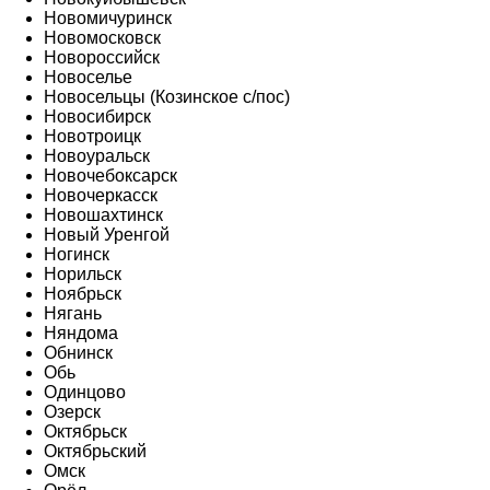
Новомичуринск
Новомосковск
Новороссийск
Новоселье
Новосельцы (Козинское с/пос)
Новосибирск
Новотроицк
Новоуральск
Новочебоксарск
Новочеркасск
Новошахтинск
Новый Уренгой
Ногинск
Норильск
Ноябрьск
Нягань
Няндома
Обнинск
Обь
Одинцово
Озерск
Октябрьск
Октябрьский
Омск