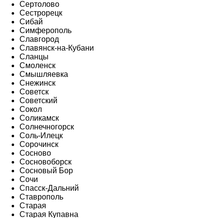
Сертолово
Сестрорецк
Сибай
Симферополь
Славгород
Славянск-на-Кубани
Сланцы
Смоленск
Смышляевка
Снежинск
Советск
Советский
Сокол
Соликамск
Солнечногорск
Соль-Илецк
Сорочинск
Сосново
Сосновоборск
Сосновый Бор
Сочи
Спасск-Дальний
Ставрополь
Старая
Старая Купавна