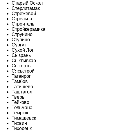
Старый Оскол
Стерлитамак
Стрежевой
Стрельна
Строитель
Стройкерамика
Струнино
Ступино
Сургут
Сухой Лог
Сызрань
Сыктывкар
Сысерть
Сясьстрой
Таганрог
Тамбов
Татищево
Таштагол
Тверь
Тейково
Тельмана
Темрюк
Тимашевск
Тихвин
Тихорецк