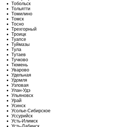
Тобольск
Тольятти
Томилино
Томск
Тосно
Трехгорный
Троицк
Туапсе
Туймазы
Тула
Тутаев
Тучково
Тюмень
Уварово
Удельная
Удомля
Узловая
Улан-Удэ
Ульяновск
Урай
Усинск
Усолье-Сибирское
Уссурийск
Усть-Илимск
Усть-Лабинск