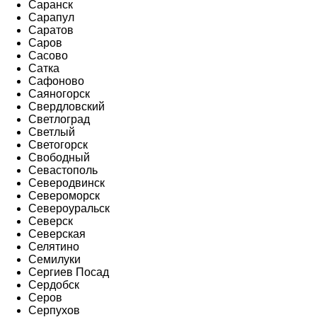
Саранск
Сарапул
Саратов
Саров
Сасово
Сатка
Сафоново
Саяногорск
Свердловский
Светлоград
Светлый
Светогорск
Свободный
Севастополь
Северодвинск
Североморск
Североуральск
Северск
Северская
Селятино
Семилуки
Сергиев Посад
Сердобск
Серов
Серпухов