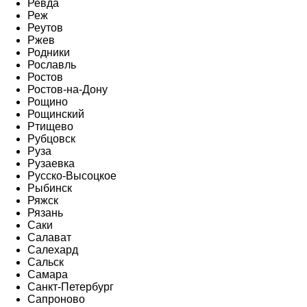
Ревда
Реж
Реутов
Ржев
Родники
Рославль
Ростов
Ростов-на-Дону
Рощино
Рощинский
Ртищево
Рубцовск
Руза
Рузаевка
Русско-Высоцкое
Рыбинск
Ряжск
Рязань
Саки
Салават
Салехард
Сальск
Самара
Санкт-Петербург
Сапроново