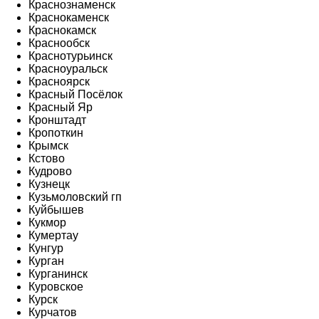
Краснознаменск
Краснокаменск
Краснокамск
Краснообск
Краснотурьинск
Красноуральск
Красноярск
Красный Посёлок
Красный Яр
Кронштадт
Кропоткин
Крымск
Кстово
Кудрово
Кузнецк
Кузьмоловский гп
Куйбышев
Кукмор
Кумертау
Кунгур
Курган
Курганинск
Куровское
Курск
Курчатов