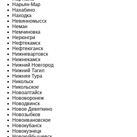
Нарьян-Мар
Нахабино
Находка
Невинномысск
Неман
Немчиновка
Нерюнгри
Нефтекамск
Нефтеюганск
Нижневартовск
Нижнекамск
Нижний Новгород
Нижний Тагил
Нижняя Тура
Никольск
Никольское
Новоалтайск
Нововоронеж
Новодвинск
Новое Девяткино
Новозыбков
Новоивановское
Новокубанск
Новокузнецк
Новокуйбышевск