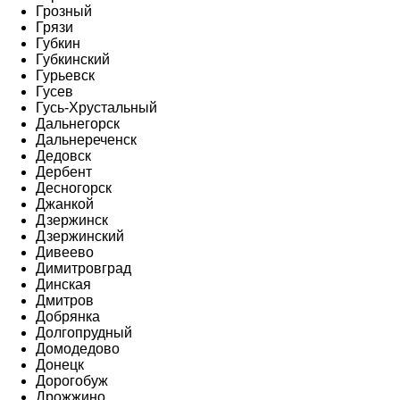
Грозный
Грязи
Губкин
Губкинский
Гурьевск
Гусев
Гусь-Хрустальный
Дальнегорск
Дальнереченск
Дедовск
Дербент
Десногорск
Джанкой
Дзержинск
Дзержинский
Дивеево
Димитровград
Динская
Дмитров
Добрянка
Долгопрудный
Домодедово
Донецк
Дорогобуж
Дрожжино