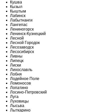
Кушва
Кызыл
Кыштым
Лабинск
Лабытнанги
Лангепас
Лениногорск
Ленинск-Кузнецкий
Лесной
Лесной Городок
Лесозаводск
Лесосибирск
Ливны
Липецк
Лиски
Лихославль
Лобня
Лодейное Поле
Ломоносов
Лопатино
Лосино-Петровский
Луга
Луховицы
Лысьва
Лыткарино