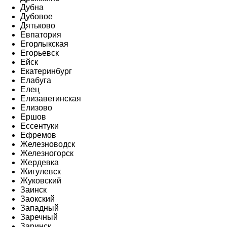
Дубна
Дубовое
Дятьково
Евпатория
Егорлыкская
Егорьевск
Ейск
Екатеринбург
Елабуга
Елец
Елизаветинская
Елизово
Ершов
Ессентуки
Ефремов
Железноводск
Железногорск
Жердевка
Жигулевск
Жуковский
Заинск
Заокский
Западный
Заречный
Заринск