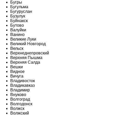
Бугры
Бугульма
Бугуруслан
Бузулук
Буйнакск
Бутово
Валуйки
Ванино
Великие Луки
Великий Новгород
Вельск
Верхнеднепровский
Верхняя Пышма
Верхняя Салда
Вешки
Видное
Вичуга
Владивосток
Владикавказ
Владимир
Внуково
Волгоград
Волгодонск
Волжск
Волжский