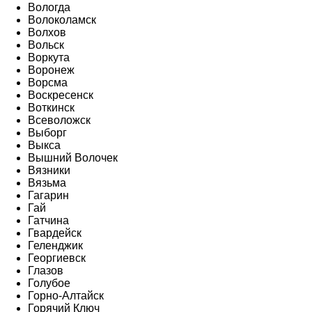
Вологда
Волоколамск
Волхов
Вольск
Воркута
Воронеж
Ворсма
Воскресенск
Воткинск
Всеволожск
Выборг
Выкса
Вышний Волочек
Вязники
Вязьма
Гагарин
Гай
Гатчина
Гвардейск
Геленджик
Георгиевск
Глазов
Голубое
Горно-Алтайск
Горячий Ключ