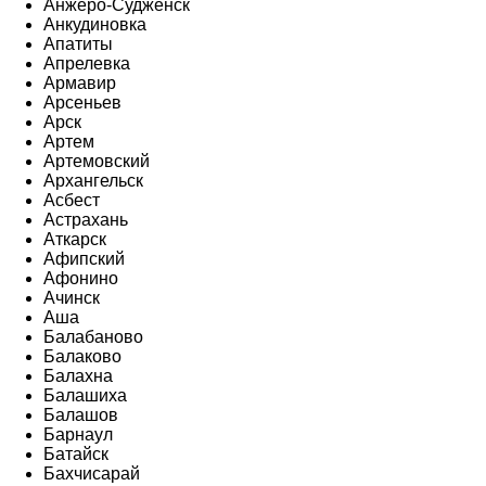
Анжеро-Судженск
Анкудиновка
Апатиты
Апрелевка
Армавир
Арсеньев
Арск
Артем
Артемовский
Архангельск
Асбест
Астрахань
Аткарск
Афипский
Афонино
Ачинск
Аша
Балабаново
Балаково
Балахна
Балашиха
Балашов
Барнаул
Батайск
Бахчисарай