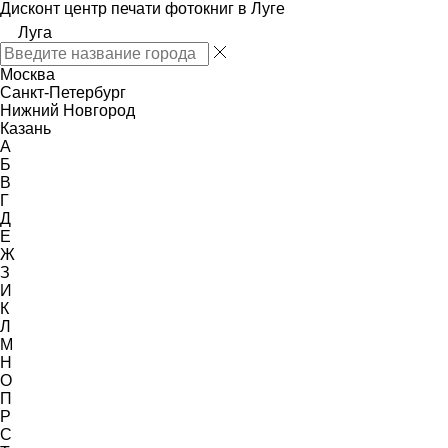
Дисконт центр печати фотокниг в Луге
Луга
Москва
Санкт-Петербург
Нижний Новгород
Казань
А
Б
В
Г
Д
Е
Ж
З
И
К
Л
М
Н
О
П
Р
С