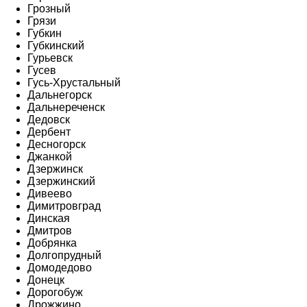
Грозный
Грязи
Губкин
Губкинский
Гурьевск
Гусев
Гусь-Хрустальный
Дальнегорск
Дальнереченск
Дедовск
Дербент
Десногорск
Джанкой
Дзержинск
Дзержинский
Дивеево
Димитровград
Динская
Дмитров
Добрянка
Долгопрудный
Домодедово
Донецк
Дорогобуж
Дрожжино