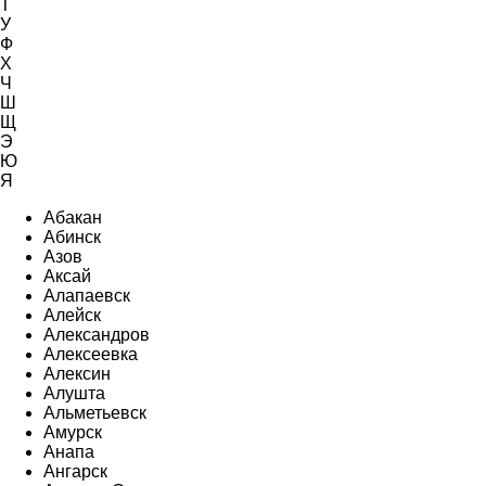
Т
У
Ф
Х
Ч
Ш
Щ
Э
Ю
Я
Абакан
Абинск
Азов
Аксай
Алапаевск
Алейск
Александров
Алексеевка
Алексин
Алушта
Альметьевск
Амурск
Анапа
Ангарск