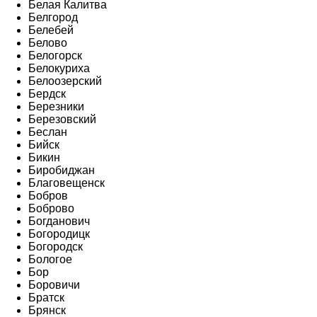
Белая Калитва
Белгород
Белебей
Белово
Белогорск
Белокуриха
Белоозерский
Бердск
Березники
Березовский
Беслан
Бийск
Бикин
Биробиджан
Благовещенск
Бобров
Боброво
Богданович
Богородицк
Богородск
Бологое
Бор
Боровичи
Братск
Брянск