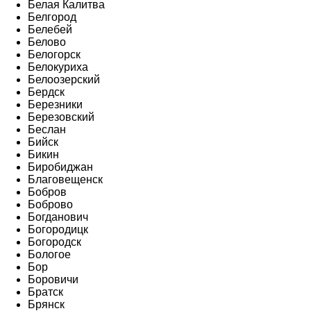
Белая Калитва
Белгород
Белебей
Белово
Белогорск
Белокуриха
Белоозерский
Бердск
Березники
Березовский
Беслан
Бийск
Бикин
Биробиджан
Благовещенск
Бобров
Боброво
Богданович
Богородицк
Богородск
Бологое
Бор
Боровичи
Братск
Брянск