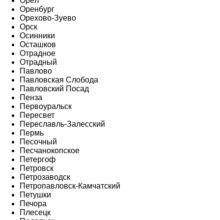
Орёл
Оренбург
Орехово-Зуево
Орск
Осинники
Осташков
Отрадное
Отрадный
Павлово
Павловская Слобода
Павловский Посад
Пенза
Первоуральск
Пересвет
Переславль-Залесский
Пермь
Песочный
Песчанокопское
Петергоф
Петровск
Петрозаводск
Петропавловск-Камчатский
Петушки
Печора
Плесецк