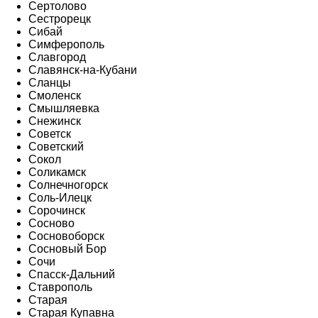
Сертолово
Сестрорецк
Сибай
Симферополь
Славгород
Славянск-на-Кубани
Сланцы
Смоленск
Смышляевка
Снежинск
Советск
Советский
Сокол
Соликамск
Солнечногорск
Соль-Илецк
Сорочинск
Сосново
Сосновоборск
Сосновый Бор
Сочи
Спасск-Дальний
Ставрополь
Старая
Старая Купавна