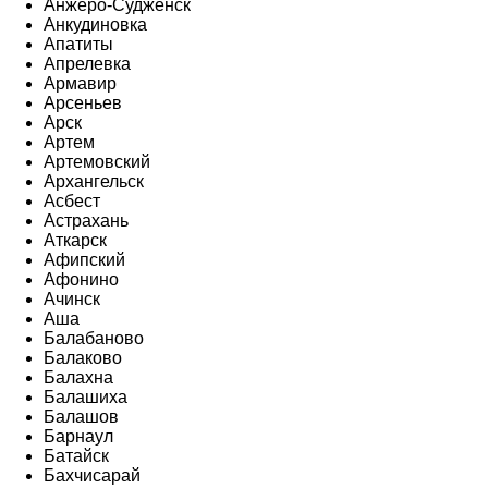
Анжеро-Судженск
Анкудиновка
Апатиты
Апрелевка
Армавир
Арсеньев
Арск
Артем
Артемовский
Архангельск
Асбест
Астрахань
Аткарск
Афипский
Афонино
Ачинск
Аша
Балабаново
Балаково
Балахна
Балашиха
Балашов
Барнаул
Батайск
Бахчисарай