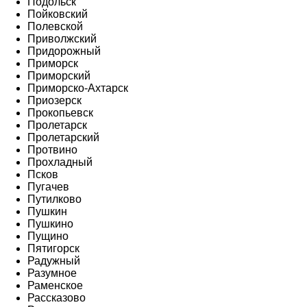
Подольск
Пойковский
Полевской
Приволжский
Придорожный
Приморск
Приморский
Приморско-Ахтарск
Приозерск
Прокопьевск
Пролетарск
Пролетарский
Протвино
Прохладный
Псков
Пугачев
Путилково
Пушкин
Пушкино
Пущино
Пятигорск
Радужный
Разумное
Раменское
Рассказово