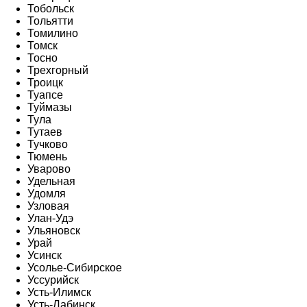
Тобольск
Тольятти
Томилино
Томск
Тосно
Трехгорный
Троицк
Туапсе
Туймазы
Тула
Тутаев
Тучково
Тюмень
Уварово
Удельная
Удомля
Узловая
Улан-Удэ
Ульяновск
Урай
Усинск
Усолье-Сибирское
Уссурийск
Усть-Илимск
Усть-Лабинск