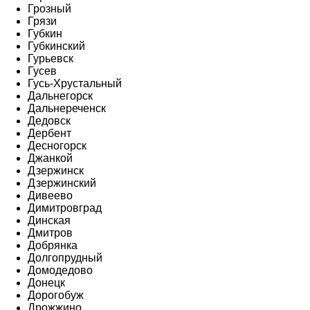
Грозный
Грязи
Губкин
Губкинский
Гурьевск
Гусев
Гусь-Хрустальный
Дальнегорск
Дальнереченск
Дедовск
Дербент
Десногорск
Джанкой
Дзержинск
Дзержинский
Дивеево
Димитровград
Динская
Дмитров
Добрянка
Долгопрудный
Домодедово
Донецк
Дорогобуж
Дрожжино