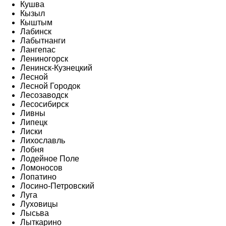
Кушва
Кызыл
Кыштым
Лабинск
Лабытнанги
Лангепас
Лениногорск
Ленинск-Кузнецкий
Лесной
Лесной Городок
Лесозаводск
Лесосибирск
Ливны
Липецк
Лиски
Лихославль
Лобня
Лодейное Поле
Ломоносов
Лопатино
Лосино-Петровский
Луга
Луховицы
Лысьва
Лыткарино