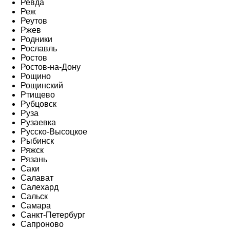
Ревда
Реж
Реутов
Ржев
Родники
Рославль
Ростов
Ростов-на-Дону
Рощино
Рощинский
Ртищево
Рубцовск
Руза
Рузаевка
Русско-Высоцкое
Рыбинск
Ряжск
Рязань
Саки
Салават
Салехард
Сальск
Самара
Санкт-Петербург
Сапроново