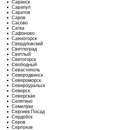
Саранск
Сарапул
Саратов
Саров
Сасово
Сатка
Сафоново
Саяногорск
Свердловский
Светлоград
Светлый
Светогорск
Свободный
Севастополь
Северодвинск
Североморск
Североуральск
Северск
Северская
Селятино
Семилуки
Сергиев Посад
Сердобск
Серов
Серпухов