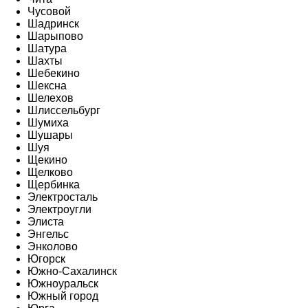
Чусовой
Шадринск
Шарыпово
Шатура
Шахты
Шебекино
Шексна
Шелехов
Шлиссельбург
Шумиха
Шушары
Шуя
Щекино
Щелково
Щербинка
Электросталь
Электроугли
Элиста
Энгельс
Энколово
Югорск
Южно-Сахалинск
Южноуральск
Южный город