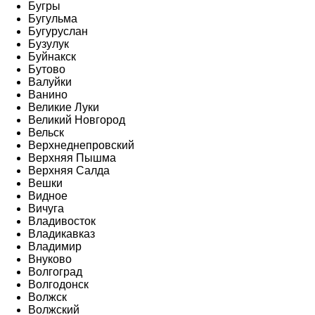
Бугры
Бугульма
Бугуруслан
Бузулук
Буйнакск
Бутово
Валуйки
Ванино
Великие Луки
Великий Новгород
Вельск
Верхнеднепровский
Верхняя Пышма
Верхняя Салда
Вешки
Видное
Вичуга
Владивосток
Владикавказ
Владимир
Внуково
Волгоград
Волгодонск
Волжск
Волжский