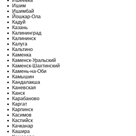
Ишеевка
Ишим
Ишимбай
Йошкар-Ола
Кадуй
Казань
Калининград
Калининск
Калуга
Кальтино
Каменка
Каменск-Уральский
Каменск-Шахтинский
Камень-на-Оби
Камышин
Кандалакша
Каневская
Канск
Карабаново
Каргат
Карпинск
Касимов
Каспийск
Качканар
Кашира