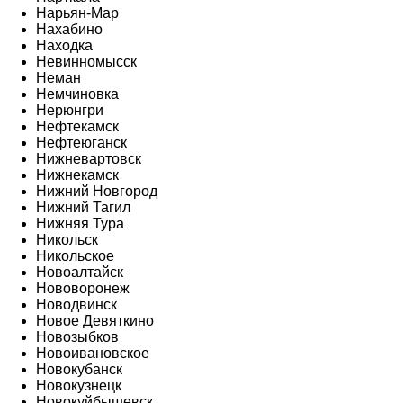
Нарьян-Мар
Нахабино
Находка
Невинномысск
Неман
Немчиновка
Нерюнгри
Нефтекамск
Нефтеюганск
Нижневартовск
Нижнекамск
Нижний Новгород
Нижний Тагил
Нижняя Тура
Никольск
Никольское
Новоалтайск
Нововоронеж
Новодвинск
Новое Девяткино
Новозыбков
Новоивановское
Новокубанск
Новокузнецк
Новокуйбышевск