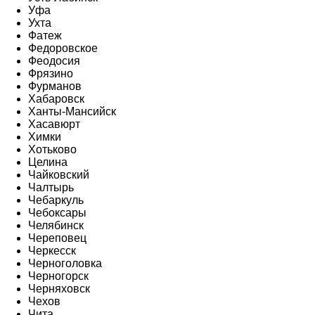
Уфа
Ухта
Фатеж
Федоровское
Феодосия
Фрязино
Фурманов
Хабаровск
Ханты-Мансийск
Хасавюрт
Химки
Хотьково
Целина
Чайковский
Чалтырь
Чебаркуль
Чебоксары
Челябинск
Череповец
Черкесск
Черноголовка
Черногорск
Черняховск
Чехов
Чита