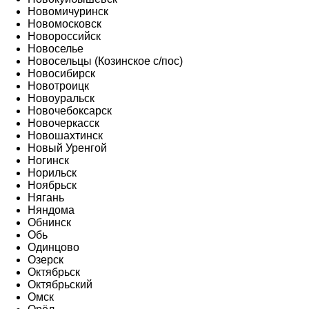
Новомичуринск
Новомосковск
Новороссийск
Новоселье
Новосельцы (Козинское с/пос)
Новосибирск
Новотроицк
Новоуральск
Новочебоксарск
Новочеркасск
Новошахтинск
Новый Уренгой
Ногинск
Норильск
Ноябрьск
Нягань
Няндома
Обнинск
Обь
Одинцово
Озерск
Октябрьск
Октябрьский
Омск