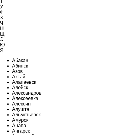
Т
У
Ф
Х
Ч
Ш
Щ
Э
Ю
Я
Абакан
Абинск
Азов
Аксай
Алапаевск
Алейск
Александров
Алексеевка
Алексин
Алушта
Альметьевск
Амурск
Анапа
Ангарск