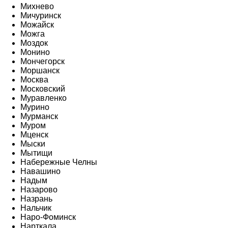
Михнево
Мичуринск
Можайск
Можга
Моздок
Монино
Мончегорск
Моршанск
Москва
Московский
Муравленко
Мурино
Мурманск
Муром
Мценск
Мыски
Мытищи
Набережные Челны
Навашино
Надым
Назарово
Назрань
Нальчик
Наро-Фоминск
Нарткала