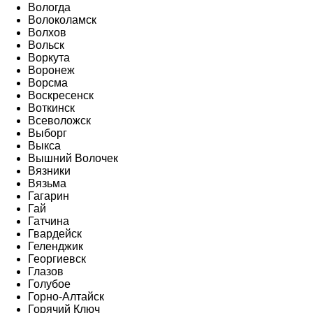
Вологда
Волоколамск
Волхов
Вольск
Воркута
Воронеж
Ворсма
Воскресенск
Воткинск
Всеволожск
Выборг
Выкса
Вышний Волочек
Вязники
Вязьма
Гагарин
Гай
Гатчина
Гвардейск
Геленджик
Георгиевск
Глазов
Голубое
Горно-Алтайск
Горячий Ключ