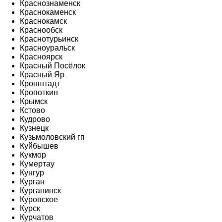
Краснознаменск
Краснокаменск
Краснокамск
Краснообск
Краснотурьинск
Красноуральск
Красноярск
Красный Посёлок
Красный Яр
Кронштадт
Кропоткин
Крымск
Кстово
Кудрово
Кузнецк
Кузьмоловский гп
Куйбышев
Кукмор
Кумертау
Кунгур
Курган
Курганинск
Куровское
Курск
Курчатов