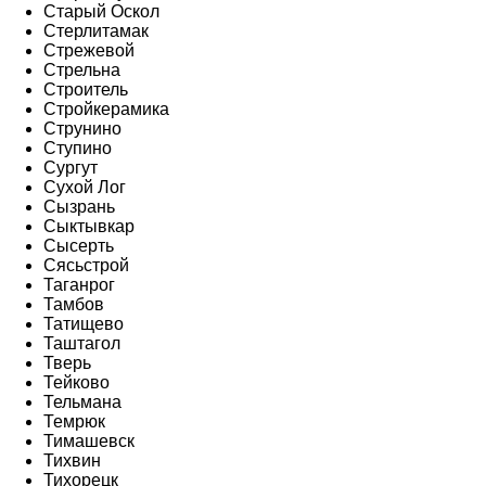
Старый Оскол
Стерлитамак
Стрежевой
Стрельна
Строитель
Стройкерамика
Струнино
Ступино
Сургут
Сухой Лог
Сызрань
Сыктывкар
Сысерть
Сясьстрой
Таганрог
Тамбов
Татищево
Таштагол
Тверь
Тейково
Тельмана
Темрюк
Тимашевск
Тихвин
Тихорецк