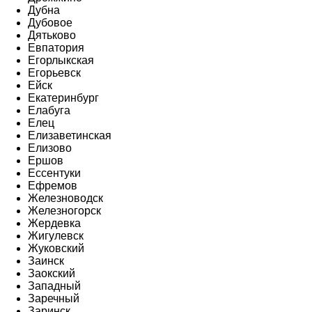
Дубна
Дубовое
Дятьково
Евпатория
Егорлыкская
Егорьевск
Ейск
Екатеринбург
Елабуга
Елец
Елизаветинская
Елизово
Ершов
Ессентуки
Ефремов
Железноводск
Железногорск
Жердевка
Жигулевск
Жуковский
Заинск
Заокский
Западный
Заречный
Заринск