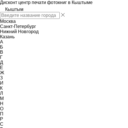
Дисконт центр печати фотокниг в Кыштыме
Кыштым
Москва
Санкт-Петербург
Нижний Новгород
Казань
А
Б
В
Г
Д
Е
Ж
З
И
К
Л
М
Н
О
П
Р
С