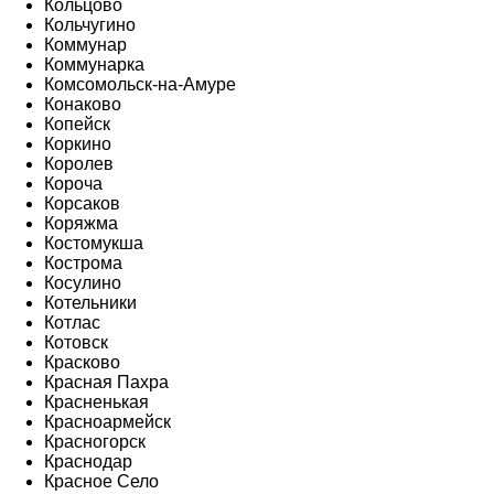
Кольцово
Кольчугино
Коммунар
Коммунарка
Комсомольск-на-Амуре
Конаково
Копейск
Коркино
Королев
Короча
Корсаков
Коряжма
Костомукша
Кострома
Косулино
Котельники
Котлас
Котовск
Красково
Красная Пахра
Красненькая
Красноармейск
Красногорск
Краснодар
Красное Село