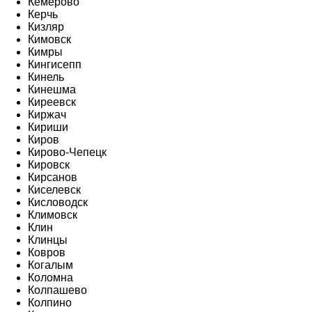
Кемерово
Керчь
Кизляр
Кимовск
Кимры
Кингисепп
Кинель
Кинешма
Киреевск
Киржач
Кириши
Киров
Кирово-Чепецк
Кировск
Кирсанов
Киселевск
Кисловодск
Климовск
Клин
Клинцы
Ковров
Когалым
Коломна
Колпашево
Колпино