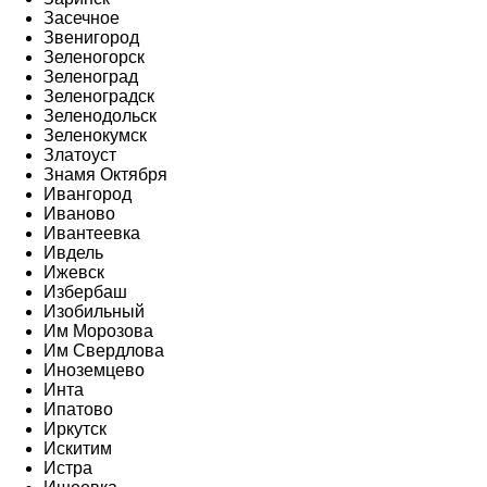
Засечное
Звенигород
Зеленогорск
Зеленоград
Зеленоградск
Зеленодольск
Зеленокумск
Златоуст
Знамя Октября
Ивангород
Иваново
Ивантеевка
Ивдель
Ижевск
Избербаш
Изобильный
Им Морозова
Им Свердлова
Иноземцево
Инта
Ипатово
Иркутск
Искитим
Истра