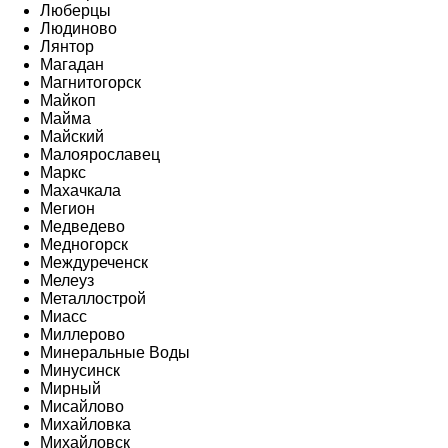
Люберцы
Людиново
Лянтор
Магадан
Магнитогорск
Майкоп
Майма
Майский
Малоярославец
Маркс
Махачкала
Мегион
Медведево
Медногорск
Междуреченск
Мелеуз
Металлострой
Миасс
Миллерово
Минеральные Воды
Минусинск
Мирный
Мисайлово
Михайловка
Михайловск