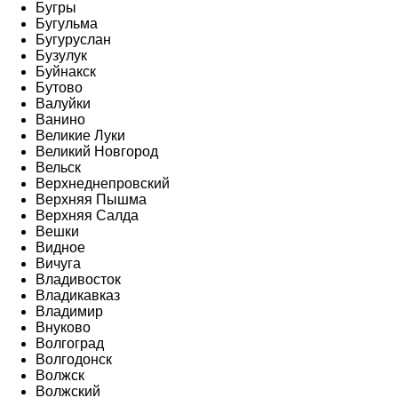
Бугры
Бугульма
Бугуруслан
Бузулук
Буйнакск
Бутово
Валуйки
Ванино
Великие Луки
Великий Новгород
Вельск
Верхнеднепровский
Верхняя Пышма
Верхняя Салда
Вешки
Видное
Вичуга
Владивосток
Владикавказ
Владимир
Внуково
Волгоград
Волгодонск
Волжск
Волжский