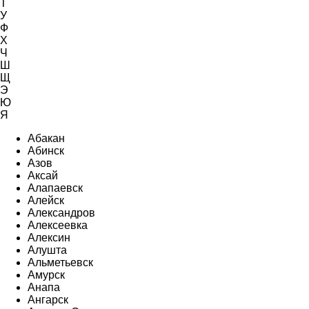
Т
У
Ф
Х
Ч
Ш
Щ
Э
Ю
Я
Абакан
Абинск
Азов
Аксай
Алапаевск
Алейск
Александров
Алексеевка
Алексин
Алушта
Альметьевск
Амурск
Анапа
Ангарск