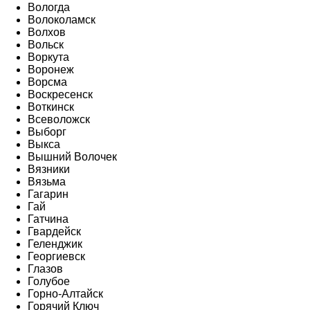
Вологда
Волоколамск
Волхов
Вольск
Воркута
Воронеж
Ворсма
Воскресенск
Воткинск
Всеволожск
Выборг
Выкса
Вышний Волочек
Вязники
Вязьма
Гагарин
Гай
Гатчина
Гвардейск
Геленджик
Георгиевск
Глазов
Голубое
Горно-Алтайск
Горячий Ключ