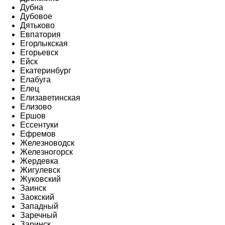
Дубна
Дубовое
Дятьково
Евпатория
Егорлыкская
Егорьевск
Ейск
Екатеринбург
Елабуга
Елец
Елизаветинская
Елизово
Ершов
Ессентуки
Ефремов
Железноводск
Железногорск
Жердевка
Жигулевск
Жуковский
Заинск
Заокский
Западный
Заречный
Заринск