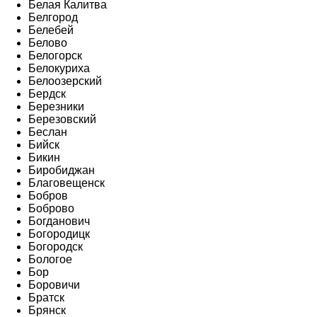
Белая Калитва
Белгород
Белебей
Белово
Белогорск
Белокуриха
Белоозерский
Бердск
Березники
Березовский
Беслан
Бийск
Бикин
Биробиджан
Благовещенск
Бобров
Боброво
Богданович
Богородицк
Богородск
Бологое
Бор
Боровичи
Братск
Брянск