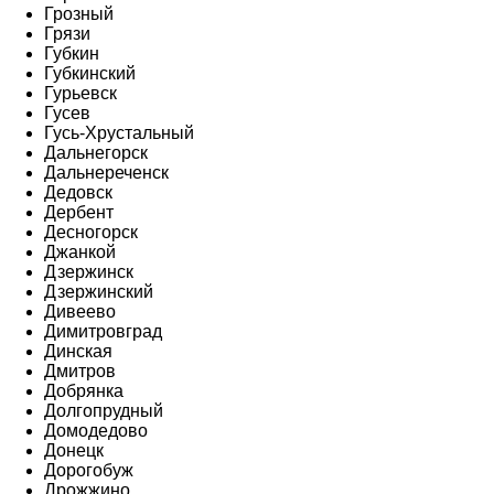
Грозный
Грязи
Губкин
Губкинский
Гурьевск
Гусев
Гусь-Хрустальный
Дальнегорск
Дальнереченск
Дедовск
Дербент
Десногорск
Джанкой
Дзержинск
Дзержинский
Дивеево
Димитровград
Динская
Дмитров
Добрянка
Долгопрудный
Домодедово
Донецк
Дорогобуж
Дрожжино