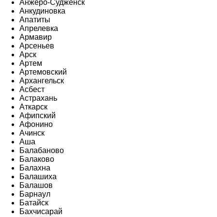
Анжеро-Судженск
Анкудиновка
Апатиты
Апрелевка
Армавир
Арсеньев
Арск
Артем
Артемовский
Архангельск
Асбест
Астрахань
Аткарск
Афипский
Афонино
Ачинск
Аша
Балабаново
Балаково
Балахна
Балашиха
Балашов
Барнаул
Батайск
Бахчисарай