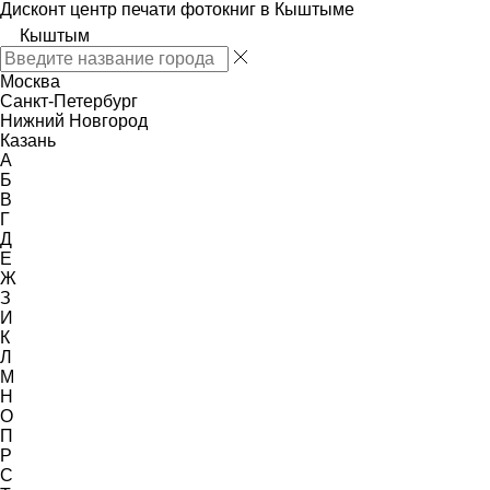
Дисконт центр печати фотокниг в Кыштыме
Кыштым
Москва
Санкт-Петербург
Нижний Новгород
Казань
А
Б
В
Г
Д
Е
Ж
З
И
К
Л
М
Н
О
П
Р
С