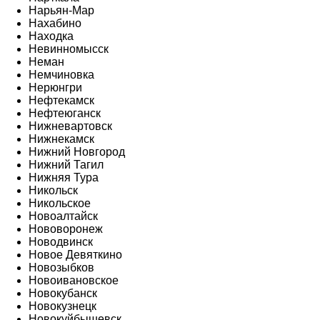
Нарьян-Мар
Нахабино
Находка
Невинномысск
Неман
Немчиновка
Нерюнгри
Нефтекамск
Нефтеюганск
Нижневартовск
Нижнекамск
Нижний Новгород
Нижний Тагил
Нижняя Тура
Никольск
Никольское
Новоалтайск
Нововоронеж
Новодвинск
Новое Девяткино
Новозыбков
Новоивановское
Новокубанск
Новокузнецк
Новокуйбышевск