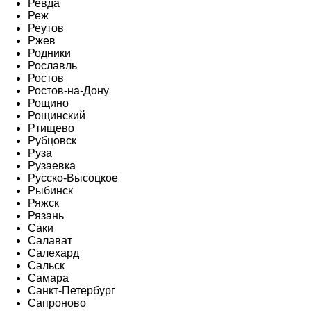
Ревда
Реж
Реутов
Ржев
Родники
Рославль
Ростов
Ростов-на-Дону
Рощино
Рощинский
Ртищево
Рубцовск
Руза
Рузаевка
Русско-Высоцкое
Рыбинск
Ряжск
Рязань
Саки
Салават
Салехард
Сальск
Самара
Санкт-Петербург
Сапроново