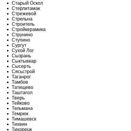
Старый Оскол
Стерлитамак
Стрежевой
Стрельна
Строитель
Стройкерамика
Струнино
Ступино
Сургут
Сухой Лог
Сызрань
Сыктывкар
Сысерть
Сясьстрой
Таганрог
Тамбов
Татищево
Таштагол
Тверь
Тейково
Тельмана
Темрюк
Тимашевск
Тихвин
Тихорецк