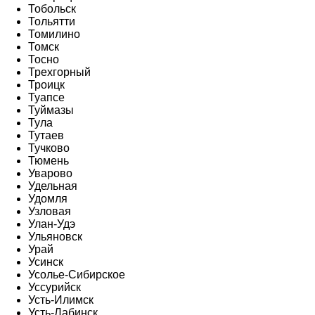
Тобольск
Тольятти
Томилино
Томск
Тосно
Трехгорный
Троицк
Туапсе
Туймазы
Тула
Тутаев
Тучково
Тюмень
Уварово
Удельная
Удомля
Узловая
Улан-Удэ
Ульяновск
Урай
Усинск
Усолье-Сибирское
Уссурийск
Усть-Илимск
Усть-Лабинск