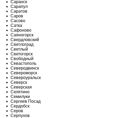
Саранск
Сарапул
Саратов
Саров
Сасово
Сатка
Сафоново
Саяногорск
Свердловский
Светлоград
Светлый
Светогорск
Свободный
Севастополь
Северодвинск
Североморск
Североуральск
Северск
Северская
Селятино
Семилуки
Сергиев Посад
Сердобск
Серов
Серпухов