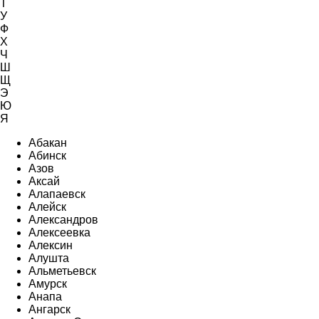
Т
У
Ф
Х
Ч
Ш
Щ
Э
Ю
Я
Абакан
Абинск
Азов
Аксай
Алапаевск
Алейск
Александров
Алексеевка
Алексин
Алушта
Альметьевск
Амурск
Анапа
Ангарск