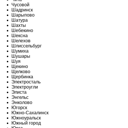
Чусовой
Шадринск
Шарыпово
Шатура
Шахты
Шебекино
Шексна
Шелехов
Шлиссельбург
Шумиха
Шушары
Шуя
Щекино
Щелково
Щербинка
Электросталь
Электроугли
Элиста
Энгельс
Энколово
Югорск
Южно-Сахалинск
Южноуральск
Южный город