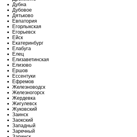
Дубна
Дубовое
Дятьково
Евпатория
Егорлыкская
Егорьевск
Ейск
Екатеринбург
Елабуга
Елец
Елизаветинская
Елизово
Ершов
Ессентуки
Ефремов
Железноводск
Железногорск
Жердевка
Жигулевск
Жуковский
Заинск
Заокский
Западный
Заречный
Заринск