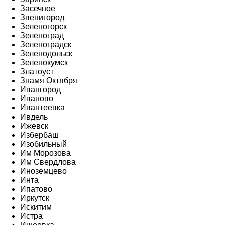
Засечное
Звенигород
Зеленогорск
Зеленоград
Зеленоградск
Зеленодольск
Зеленокумск
Златоуст
Знамя Октября
Ивангород
Иваново
Ивантеевка
Ивдель
Ижевск
Избербаш
Изобильный
Им Морозова
Им Свердлова
Иноземцево
Инта
Ипатово
Иркутск
Искитим
Истра