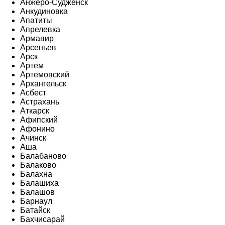
Анжеро-Судженск
Анкудиновка
Апатиты
Апрелевка
Армавир
Арсеньев
Арск
Артем
Артемовский
Архангельск
Асбест
Астрахань
Аткарск
Афипский
Афонино
Ачинск
Аша
Балабаново
Балаково
Балахна
Балашиха
Балашов
Барнаул
Батайск
Бахчисарай