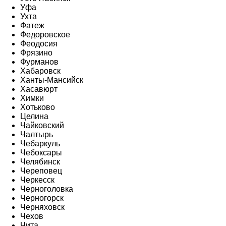
Уфа
Ухта
Фатеж
Федоровское
Феодосия
Фрязино
Фурманов
Хабаровск
Ханты-Мансийск
Хасавюрт
Химки
Хотьково
Целина
Чайковский
Чалтырь
Чебаркуль
Чебоксары
Челябинск
Череповец
Черкесск
Черноголовка
Черногорск
Черняховск
Чехов
Чита