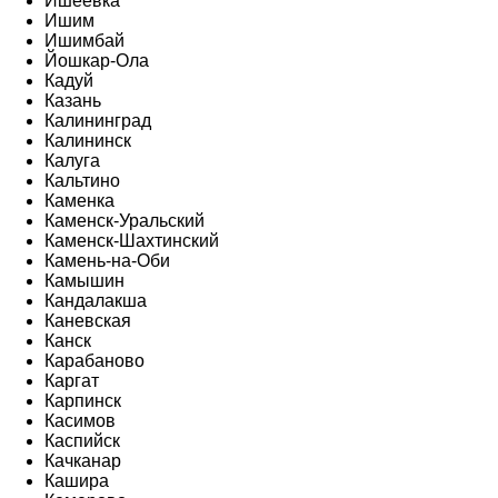
Ишеевка
Ишим
Ишимбай
Йошкар-Ола
Кадуй
Казань
Калининград
Калининск
Калуга
Кальтино
Каменка
Каменск-Уральский
Каменск-Шахтинский
Камень-на-Оби
Камышин
Кандалакша
Каневская
Канск
Карабаново
Каргат
Карпинск
Касимов
Каспийск
Качканар
Кашира