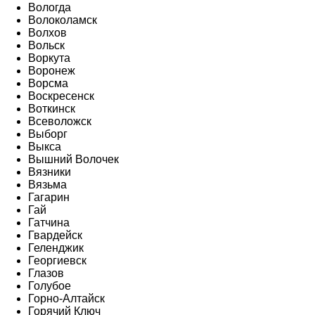
Вологда
Волоколамск
Волхов
Вольск
Воркута
Воронеж
Ворсма
Воскресенск
Воткинск
Всеволожск
Выборг
Выкса
Вышний Волочек
Вязники
Вязьма
Гагарин
Гай
Гатчина
Гвардейск
Геленджик
Георгиевск
Глазов
Голубое
Горно-Алтайск
Горячий Ключ