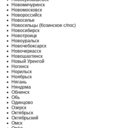
Новомичуринск
Новомосковск
Новороссийск
Новоселье
Новосельцы (Козинское с/пос)
Новосибирск
Новотроицк
Новоуральск
Новочебоксарск
Новочеркасск
Новошахтинск
Новый Уренгой
Ногинск
Норильск
Ноябрьск
Нягань
Няндома
Обнинск
Обь
Одинцово
Озерск
Октябрьск
Октябрьский
Омск