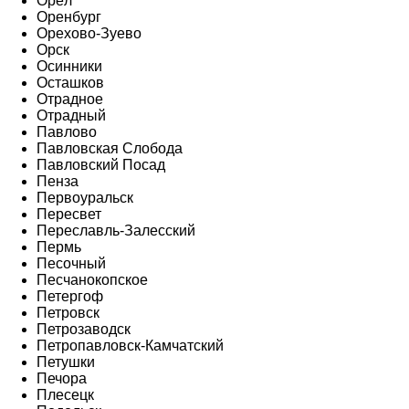
Орёл
Оренбург
Орехово-Зуево
Орск
Осинники
Осташков
Отрадное
Отрадный
Павлово
Павловская Слобода
Павловский Посад
Пенза
Первоуральск
Пересвет
Переславль-Залесский
Пермь
Песочный
Песчанокопское
Петергоф
Петровск
Петрозаводск
Петропавловск-Камчатский
Петушки
Печора
Плесецк