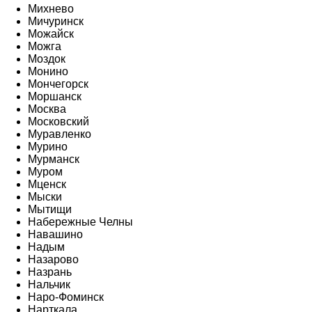
Михнево
Мичуринск
Можайск
Можга
Моздок
Монино
Мончегорск
Моршанск
Москва
Московский
Муравленко
Мурино
Мурманск
Муром
Мценск
Мыски
Мытищи
Набережные Челны
Навашино
Надым
Назарово
Назрань
Нальчик
Наро-Фоминск
Нарткала