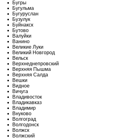
Бугры
Бугульма
Бугуруслан
Бузулук
Буйнакск
Бутово
Валуйки
Ванино
Великие Луки
Великий Новгород
Вельск
Верхнеднепровский
Верхняя Пышма
Верхняя Салда
Вешки
Видное
Вичуга
Владивосток
Владикавказ
Владимир
Внуково
Волгоград
Волгодонск
Волжск
Волжский