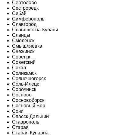
Сертолово
Сестрорецк
Сибай
Симферополь
Славгород
Славянск-на-Кубани
Сланцы
Смоленск
Смышляевка
Снежинск
Советск
Советский
Сокол
Соликамск
Солнечногорск
Соль-Илецк
Сорочинск
Сосново
Сосновоборск
Сосновый Бор
Сочи
Спасск-Дальний
Ставрополь
Старая
Старая Купавна