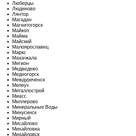
Люберцы
Людиново
Лянтор
Магадан
Магнитогорск
Майкоп
Майма
Майский
Малоярославец
Маркс
Махачкала
Мегион
Медведево
Медногорск
Междуреченск
Мелеуз
Металлострой
Миасс
Миллерово
Минеральные Воды
Минусинск
Мирный
Мисайлово
Михайловка
Михайловск