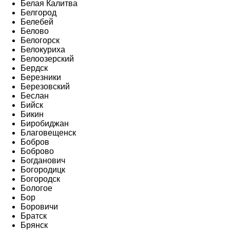
Белая Калитва
Белгород
Белебей
Белово
Белогорск
Белокуриха
Белоозерский
Бердск
Березники
Березовский
Беслан
Бийск
Бикин
Биробиджан
Благовещенск
Бобров
Боброво
Богданович
Богородицк
Богородск
Бологое
Бор
Боровичи
Братск
Брянск