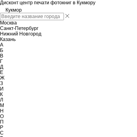
Дисконт центр печати фотокниг в Кукмору
Кукмор
Москва
Санкт-Петербург
Нижний Новгород
Казань
А
Б
В
Г
Д
Е
Ж
З
И
К
Л
М
Н
О
П
Р
С