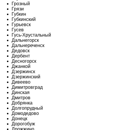
Грозный
Грязи
Губкин
Губкинский
Гурьевск
Гусев
Гусь-Хрустальный
Дальнегорск
Дальнереченск
Дедовск
Дербент
Десногорск
Джанкой
Дзержинск
Дзержинский
Дивеево
Димитровград
Динская
Дмитров
Добрянка
Долгопрудный
Домодедово
Донецк
Дорогобуж
Дрожжино