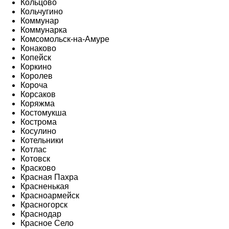
Кольцово
Кольчугино
Коммунар
Коммунарка
Комсомольск-на-Амуре
Конаково
Копейск
Коркино
Королев
Короча
Корсаков
Коряжма
Костомукша
Кострома
Косулино
Котельники
Котлас
Котовск
Красково
Красная Пахра
Красненькая
Красноармейск
Красногорск
Краснодар
Красное Село