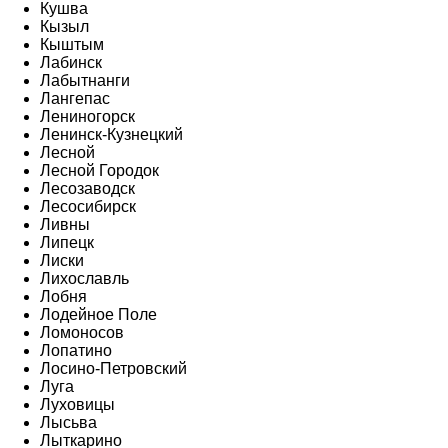
Кушва
Кызыл
Кыштым
Лабинск
Лабытнанги
Лангепас
Лениногорск
Ленинск-Кузнецкий
Лесной
Лесной Городок
Лесозаводск
Лесосибирск
Ливны
Липецк
Лиски
Лихославль
Лобня
Лодейное Поле
Ломоносов
Лопатино
Лосино-Петровский
Луга
Луховицы
Лысьва
Лыткарино