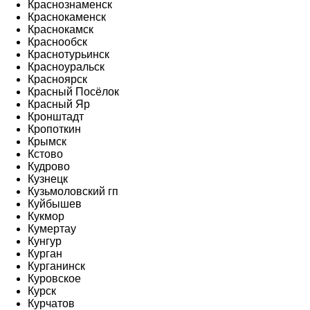
Краснознаменск
Краснокаменск
Краснокамск
Краснообск
Краснотурьинск
Красноуральск
Красноярск
Красный Посёлок
Красный Яр
Кронштадт
Кропоткин
Крымск
Кстово
Кудрово
Кузнецк
Кузьмоловский гп
Куйбышев
Кукмор
Кумертау
Кунгур
Курган
Курганинск
Куровское
Курск
Курчатов