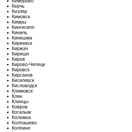
Кемерово
Керчь
Кизляр
Кимовск
Кимры
Кингисепп
Кинель
Кинешма
Киреевск
Киржач
Кириши
Киров
Кирово-Чепецк
Кировск
Кирсанов
Киселевск
Кисловодск
Климовск
Клин
Клинцы
Ковров
Когалым
Коломна
Колпашево
Колпино