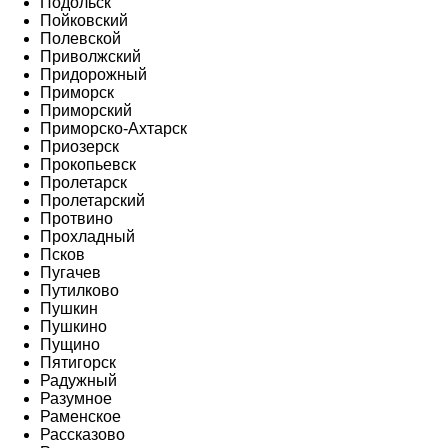
Подольск
Пойковский
Полевской
Приволжский
Придорожный
Приморск
Приморский
Приморско-Ахтарск
Приозерск
Прокопьевск
Пролетарск
Пролетарский
Протвино
Прохладный
Псков
Пугачев
Путилково
Пушкин
Пушкино
Пущино
Пятигорск
Радужный
Разумное
Раменское
Рассказово