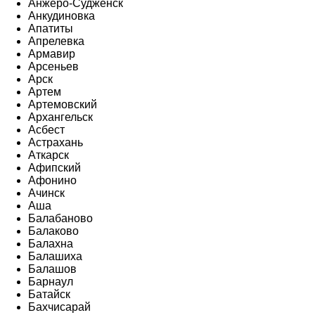
Анжеро-Судженск
Анкудиновка
Апатиты
Апрелевка
Армавир
Арсеньев
Арск
Артем
Артемовский
Архангельск
Асбест
Астрахань
Аткарск
Афипский
Афонино
Ачинск
Аша
Балабаново
Балаково
Балахна
Балашиха
Балашов
Барнаул
Батайск
Бахчисарай