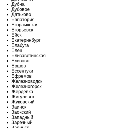
Дубна
Дубовое
Дятьково
Евпатория
Егорлыкская
Егорьевск
Ейск
Екатеринбург
Елабуга
Елец
Елизаветинская
Елизово
Ершов
Ессентуки
Ефремов
Железноводск
Железногорск
Жердевка
Жигулевск
Жуковский
Заинск
Заокский
Западный
Заречный
Заринск