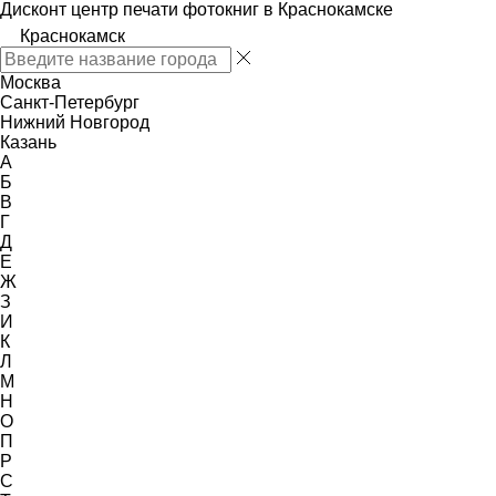
Дисконт центр печати фотокниг в Краснокамске
Краснокамск
Москва
Санкт-Петербург
Нижний Новгород
Казань
А
Б
В
Г
Д
Е
Ж
З
И
К
Л
М
Н
О
П
Р
С