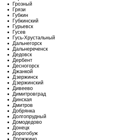
Грозный
Грязи
Губкин
Губкинский
Гурьевск
Гусев
Гусь-Хрустальный
Дальнегорск
Дальнереченск
Дедовск
Дербент
Десногорск
Джанкой
Дзержинск
Дзержинский
Дивеево
Димитровград
Динская
Дмитров
Добрянка
Долгопрудный
Домодедово
Донецк
Дорогобуж
Дрожжино