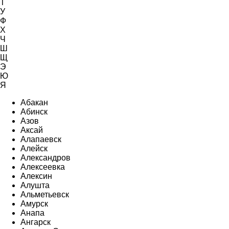
Т
У
Ф
Х
Ч
Ш
Щ
Э
Ю
Я
Абакан
Абинск
Азов
Аксай
Алапаевск
Алейск
Александров
Алексеевка
Алексин
Алушта
Альметьевск
Амурск
Анапа
Ангарск