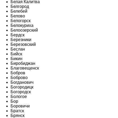
Белая Калитва
Белгород
Белебей
Белово
Белогорск
Белокуриха
Белоозерский
Бердск
Березники
Березовский
Беслан
Бийск
Бикин
Биробиджан
Благовещенск
Бобров
Боброво
Богданович
Богородицк
Богородск
Бологое
Бор
Боровичи
Братск
Брянск