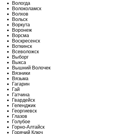
Вологда
Волоколамск
Волхов
Вольск
Воркута
Воронеж
Ворсма
Воскресенск
Воткинск
Всеволожск
Выборг
Выкса
Вышний Волочек
Вязники
Вязьма
Гагарин
Гай
Гатчина
Гвардейск
Геленджик
Георгиевск
Глазов
Голубое
Горно-Алтайск
Горячий Ключ