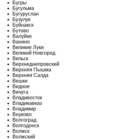
Бугры
Бугульма
Бугуруслан
Бузулук
Буйнакск
Бутово
Валуйки
Ванино
Великие Луки
Великий Новгород
Вельск
Верхнеднепровский
Верхняя Пышма
Верхняя Салда
Вешки
Видное
Вичуга
Владивосток
Владикавказ
Владимир
Внуково
Волгоград
Волгодонск
Волжск
Волжский