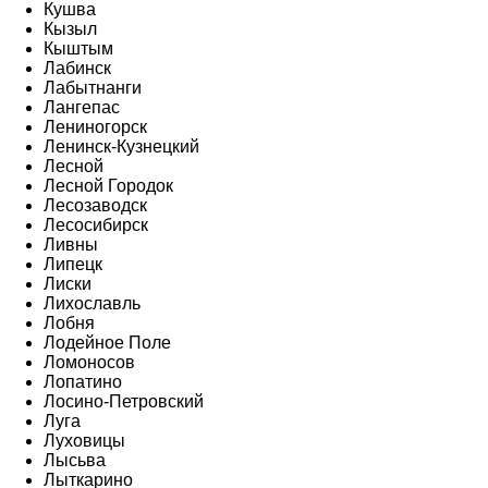
Кушва
Кызыл
Кыштым
Лабинск
Лабытнанги
Лангепас
Лениногорск
Ленинск-Кузнецкий
Лесной
Лесной Городок
Лесозаводск
Лесосибирск
Ливны
Липецк
Лиски
Лихославль
Лобня
Лодейное Поле
Ломоносов
Лопатино
Лосино-Петровский
Луга
Луховицы
Лысьва
Лыткарино