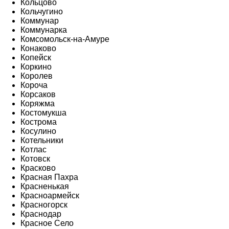
Кольцово
Кольчугино
Коммунар
Коммунарка
Комсомольск-на-Амуре
Конаково
Копейск
Коркино
Королев
Короча
Корсаков
Коряжма
Костомукша
Кострома
Косулино
Котельники
Котлас
Котовск
Красково
Красная Пахра
Красненькая
Красноармейск
Красногорск
Краснодар
Красное Село