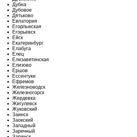
Дубна
Дубовое
Дятьково
Евпатория
Егорлыкская
Егорьевск
Ейск
Екатеринбург
Елабуга
Елец
Елизаветинская
Елизово
Ершов
Ессентуки
Ефремов
Железноводск
Железногорск
Жердевка
Жигулевск
Жуковский
Заинск
Заокский
Западный
Заречный
Заринск