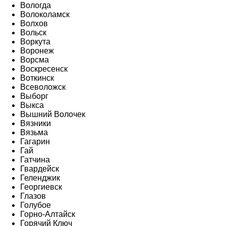
Вологда
Волоколамск
Волхов
Вольск
Воркута
Воронеж
Ворсма
Воскресенск
Воткинск
Всеволожск
Выборг
Выкса
Вышний Волочек
Вязники
Вязьма
Гагарин
Гай
Гатчина
Гвардейск
Геленджик
Георгиевск
Глазов
Голубое
Горно-Алтайск
Горячий Ключ