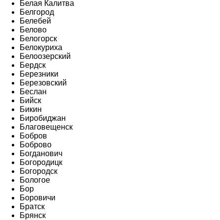
Белая Калитва
Белгород
Белебей
Белово
Белогорск
Белокуриха
Белоозерский
Бердск
Березники
Березовский
Беслан
Бийск
Бикин
Биробиджан
Благовещенск
Бобров
Боброво
Богданович
Богородицк
Богородск
Бологое
Бор
Боровичи
Братск
Брянск