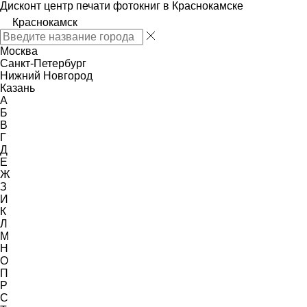
Дисконт центр печати фотокниг в Краснокамске
Краснокамск
Москва
Санкт-Петербург
Нижний Новгород
Казань
А
Б
В
Г
Д
Е
Ж
З
И
К
Л
М
Н
О
П
Р
С