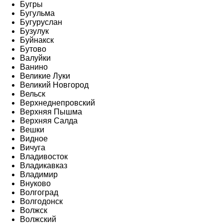
Бугры
Бугульма
Бугуруслан
Бузулук
Буйнакск
Бутово
Валуйки
Ванино
Великие Луки
Великий Новгород
Вельск
Верхнеднепровский
Верхняя Пышма
Верхняя Салда
Вешки
Видное
Вичуга
Владивосток
Владикавказ
Владимир
Внуково
Волгоград
Волгодонск
Волжск
Волжский