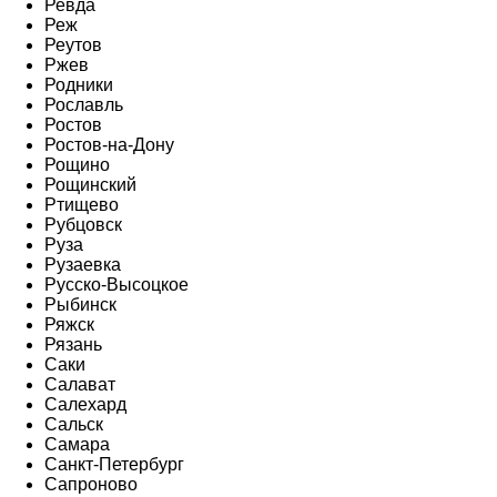
Ревда
Реж
Реутов
Ржев
Родники
Рославль
Ростов
Ростов-на-Дону
Рощино
Рощинский
Ртищево
Рубцовск
Руза
Рузаевка
Русско-Высоцкое
Рыбинск
Ряжск
Рязань
Саки
Салават
Салехард
Сальск
Самара
Санкт-Петербург
Сапроново