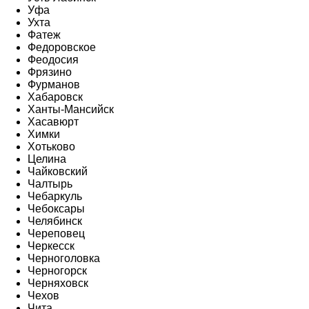
Уфа
Ухта
Фатеж
Федоровское
Феодосия
Фрязино
Фурманов
Хабаровск
Ханты-Мансийск
Хасавюрт
Химки
Хотьково
Целина
Чайковский
Чалтырь
Чебаркуль
Чебоксары
Челябинск
Череповец
Черкесск
Черноголовка
Черногорск
Черняховск
Чехов
Чита