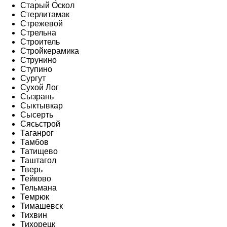
Старый Оскол
Стерлитамак
Стрежевой
Стрельна
Строитель
Стройкерамика
Струнино
Ступино
Сургут
Сухой Лог
Сызрань
Сыктывкар
Сысерть
Сясьстрой
Таганрог
Тамбов
Татищево
Таштагол
Тверь
Тейково
Тельмана
Темрюк
Тимашевск
Тихвин
Тихорецк