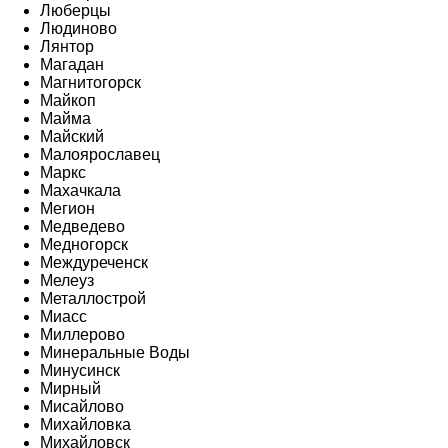
Люберцы
Людиново
Лянтор
Магадан
Магнитогорск
Майкоп
Майма
Майский
Малоярославец
Маркс
Махачкала
Мегион
Медведево
Медногорск
Междуреченск
Мелеуз
Металлострой
Миасс
Миллерово
Минеральные Воды
Минусинск
Мирный
Мисайлово
Михайловка
Михайловск