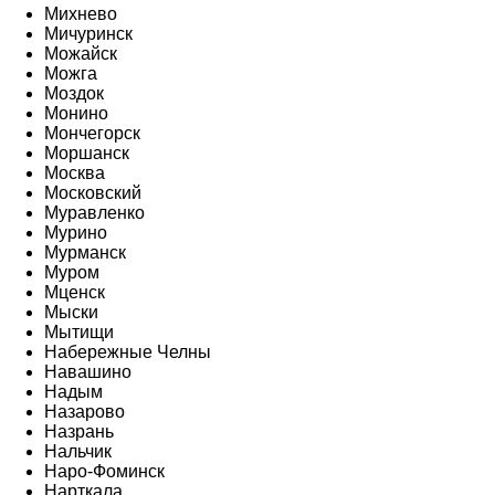
Михнево
Мичуринск
Можайск
Можга
Моздок
Монино
Мончегорск
Моршанск
Москва
Московский
Муравленко
Мурино
Мурманск
Муром
Мценск
Мыски
Мытищи
Набережные Челны
Навашино
Надым
Назарово
Назрань
Нальчик
Наро-Фоминск
Нарткала