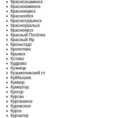
Краснознаменск
Краснокаменск
Краснокамск
Краснообск
Краснотурьинск
Красноуральск
Красноярск
Красный Посёлок
Красный Яр
Кронштадт
Кропоткин
Крымск
Кстово
Кудрово
Кузнецк
Кузьмоловский гп
Куйбышев
Кукмор
Кумертау
Кунгур
Курган
Курганинск
Куровское
Курск
Курчатов