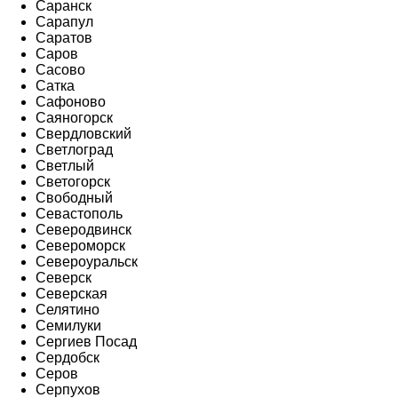
Саранск
Сарапул
Саратов
Саров
Сасово
Сатка
Сафоново
Саяногорск
Свердловский
Светлоград
Светлый
Светогорск
Свободный
Севастополь
Северодвинск
Североморск
Североуральск
Северск
Северская
Селятино
Семилуки
Сергиев Посад
Сердобск
Серов
Серпухов