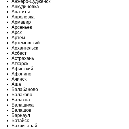
Анжеро-Судженск
Анкудиновка
Апатиты
Апрелевка
Армавир
Арсеньев
Арск
Артем
Артемовский
Архангельск
Асбест
Астрахань
Аткарск
Афипский
Афонино
Ачинск
Аша
Балабаново
Балаково
Балахна
Балашиха
Балашов
Барнаул
Батайск
Бахчисарай