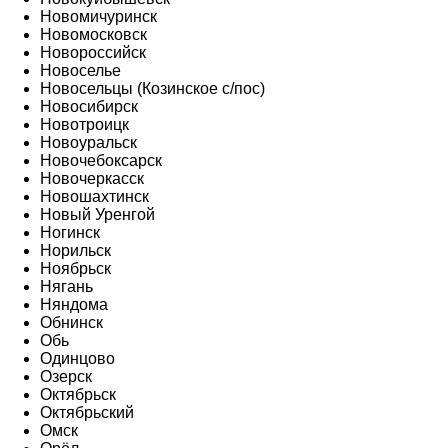
Новомичуринск
Новомосковск
Новороссийск
Новоселье
Новосельцы (Козинское с/пос)
Новосибирск
Новотроицк
Новоуральск
Новочебоксарск
Новочеркасск
Новошахтинск
Новый Уренгой
Ногинск
Норильск
Ноябрьск
Нягань
Няндома
Обнинск
Обь
Одинцово
Озерск
Октябрьск
Октябрьский
Омск