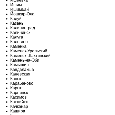
Ишеевка
Ишим
Ишимбай
Йошкар-Ола
Кадуй
Казань
Калининград
Калининск
Калуга
Кальтино
Каменка
Каменск-Уральский
Каменск-Шахтинский
Камень-на-Оби
Камышин
Кандалакша
Каневская
Канск
Карабаново
Каргат
Карпинск
Касимов
Каспийск
Качканар
Кашира