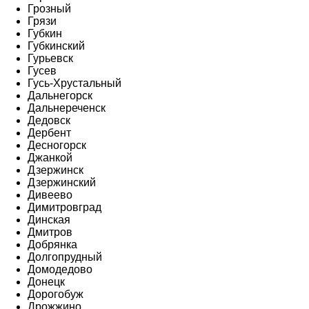
Грозный
Грязи
Губкин
Губкинский
Гурьевск
Гусев
Гусь-Хрустальный
Дальнегорск
Дальнереченск
Дедовск
Дербент
Десногорск
Джанкой
Дзержинск
Дзержинский
Дивеево
Димитровград
Динская
Дмитров
Добрянка
Долгопрудный
Домодедово
Донецк
Дорогобуж
Дрожжино