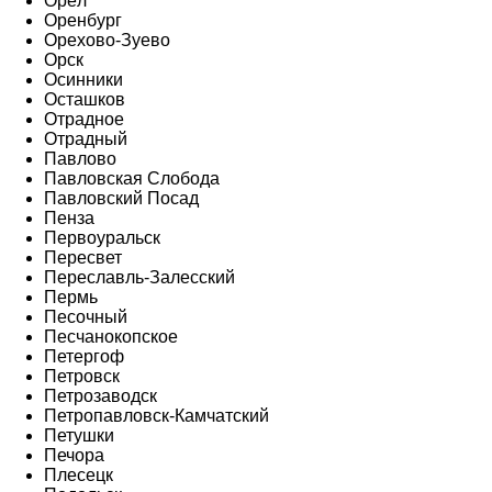
Орёл
Оренбург
Орехово-Зуево
Орск
Осинники
Осташков
Отрадное
Отрадный
Павлово
Павловская Слобода
Павловский Посад
Пенза
Первоуральск
Пересвет
Переславль-Залесский
Пермь
Песочный
Песчанокопское
Петергоф
Петровск
Петрозаводск
Петропавловск-Камчатский
Петушки
Печора
Плесецк