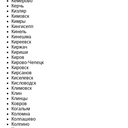
Кемерово
Керчь
Кизляр
Кимовск
Кимры
Кингисепп
Кинель
Кинешма
Киреевск
Киржач
Кириши
Киров
Кирово-Чепецк
Кировск
Кирсанов
Киселевск
Кисловодск
Климовск
Клин
Клинцы
Ковров
Когалым
Коломна
Колпашево
Колпино