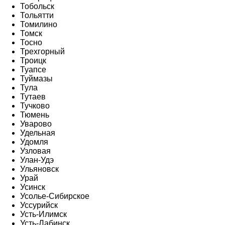
Тобольск
Тольятти
Томилино
Томск
Тосно
Трехгорный
Троицк
Туапсе
Туймазы
Тула
Тутаев
Тучково
Тюмень
Уварово
Удельная
Удомля
Узловая
Улан-Удэ
Ульяновск
Урай
Усинск
Усолье-Сибирское
Уссурийск
Усть-Илимск
Усть-Лабинск