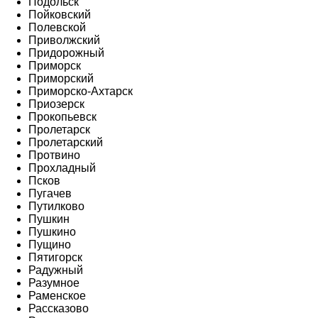
Подольск
Пойковский
Полевской
Приволжский
Придорожный
Приморск
Приморский
Приморско-Ахтарск
Приозерск
Прокопьевск
Пролетарск
Пролетарский
Протвино
Прохладный
Псков
Пугачев
Путилково
Пушкин
Пушкино
Пущино
Пятигорск
Радужный
Разумное
Раменское
Рассказово