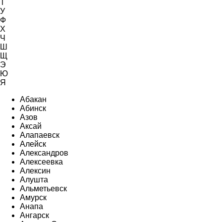
Т
У
Ф
Х
Ч
Ш
Щ
Э
Ю
Я
Абакан
Абинск
Азов
Аксай
Алапаевск
Алейск
Александров
Алексеевка
Алексин
Алушта
Альметьевск
Амурск
Анапа
Ангарск