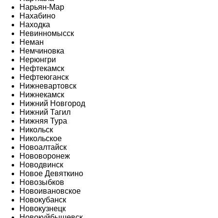
Нарьян-Мар
Нахабино
Находка
Невинномысск
Неман
Немчиновка
Нерюнгри
Нефтекамск
Нефтеюганск
Нижневартовск
Нижнекамск
Нижний Новгород
Нижний Тагил
Нижняя Тура
Никольск
Никольское
Новоалтайск
Нововоронеж
Новодвинск
Новое Девяткино
Новозыбков
Новоивановское
Новокубанск
Новокузнецк
Новокуйбышевск