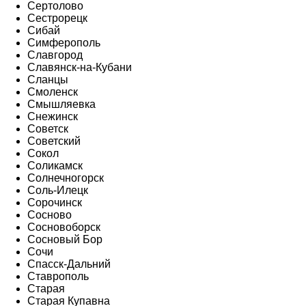
Сертолово
Сестрорецк
Сибай
Симферополь
Славгород
Славянск-на-Кубани
Сланцы
Смоленск
Смышляевка
Снежинск
Советск
Советский
Сокол
Соликамск
Солнечногорск
Соль-Илецк
Сорочинск
Сосново
Сосновоборск
Сосновый Бор
Сочи
Спасск-Дальний
Ставрополь
Старая
Старая Купавна