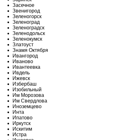
Засечное
Звенигород
Зеленогорск
Зеленоград
Зеленоградск
Зеленодольск
Зеленокумск
Златоуст
Знамя Октября
Ивангород
Иваново
Ивантеевка
Ивдель
Ижевск
Избербаш
Изобильный
Им Морозова
Им Свердлова
Иноземцево
Инта
Ипатово
Иркутск
Искитим
Истра