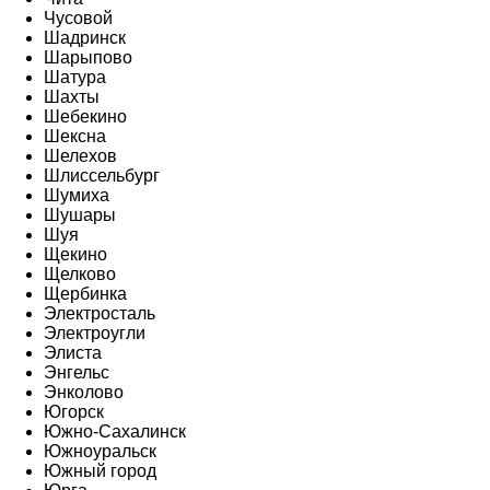
Чусовой
Шадринск
Шарыпово
Шатура
Шахты
Шебекино
Шексна
Шелехов
Шлиссельбург
Шумиха
Шушары
Шуя
Щекино
Щелково
Щербинка
Электросталь
Электроугли
Элиста
Энгельс
Энколово
Югорск
Южно-Сахалинск
Южноуральск
Южный город