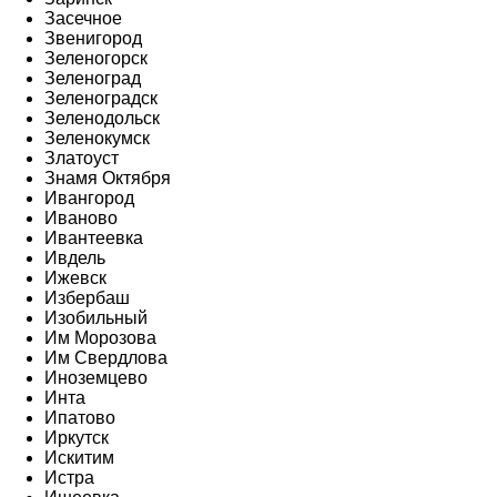
Засечное
Звенигород
Зеленогорск
Зеленоград
Зеленоградск
Зеленодольск
Зеленокумск
Златоуст
Знамя Октября
Ивангород
Иваново
Ивантеевка
Ивдель
Ижевск
Избербаш
Изобильный
Им Морозова
Им Свердлова
Иноземцево
Инта
Ипатово
Иркутск
Искитим
Истра