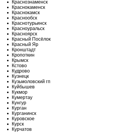
Краснознаменск
Краснокаменск
Краснокамск
Краснообск
Краснотурьинск
Красноуральск
Красноярск
Красный Посёлок
Красный Яр
Кронштадт
Кропоткин
Крымск
Кстово
Кудрово
Кузнецк
Кузьмоловский гп
Куйбышев
Кукмор
Кумертау
Кунгур
Курган
Курганинск
Куровское
Курск
Курчатов