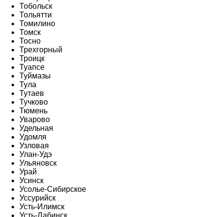
Тобольск
Тольятти
Томилино
Томск
Тосно
Трехгорный
Троицк
Туапсе
Туймазы
Тула
Тутаев
Тучково
Тюмень
Уварово
Удельная
Удомля
Узловая
Улан-Удэ
Ульяновск
Урай
Усинск
Усолье-Сибирское
Уссурийск
Усть-Илимск
Усть-Лабинск