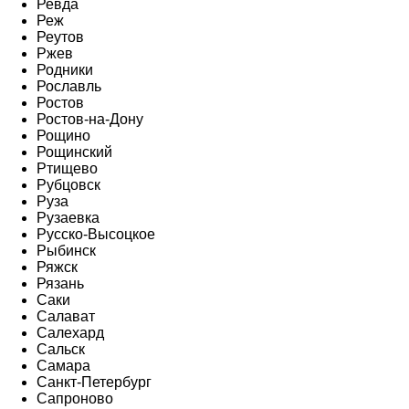
Ревда
Реж
Реутов
Ржев
Родники
Рославль
Ростов
Ростов-на-Дону
Рощино
Рощинский
Ртищево
Рубцовск
Руза
Рузаевка
Русско-Высоцкое
Рыбинск
Ряжск
Рязань
Саки
Салават
Салехард
Сальск
Самара
Санкт-Петербург
Сапроново