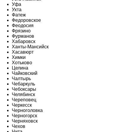
Уфа
Ухта
Фатеж
Федоровское
Феодосия
Фрязино
Фурманов
Хабаровск
Ханты-Мансийск
Хасавюрт
Химки
Хотьково
Целина
Чайковский
Чалтырь
Чебаркуль
Чебоксары
Челябинск
Череповец
Черкесск
Черноголовка
Черногорск
Черняховск
Чехов
Чита