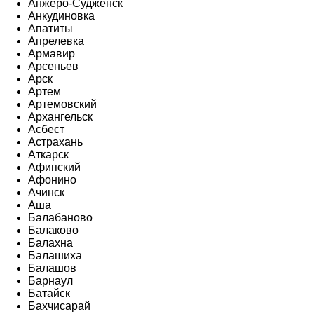
Анжеро-Судженск
Анкудиновка
Апатиты
Апрелевка
Армавир
Арсеньев
Арск
Артем
Артемовский
Архангельск
Асбест
Астрахань
Аткарск
Афипский
Афонино
Ачинск
Аша
Балабаново
Балаково
Балахна
Балашиха
Балашов
Барнаул
Батайск
Бахчисарай