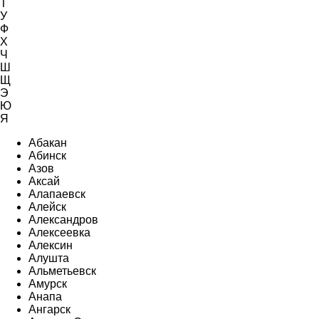
Т
У
Ф
Х
Ч
Ш
Щ
Э
Ю
Я
Абакан
Абинск
Азов
Аксай
Алапаевск
Алейск
Александров
Алексеевка
Алексин
Алушта
Альметьевск
Амурск
Анапа
Ангарск