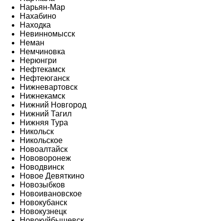
Нарьян-Мар
Нахабино
Находка
Невинномысск
Неман
Немчиновка
Нерюнгри
Нефтекамск
Нефтеюганск
Нижневартовск
Нижнекамск
Нижний Новгород
Нижний Тагил
Нижняя Тура
Никольск
Никольское
Новоалтайск
Нововоронеж
Новодвинск
Новое Девяткино
Новозыбков
Новоивановское
Новокубанск
Новокузнецк
Новокуйбышевск