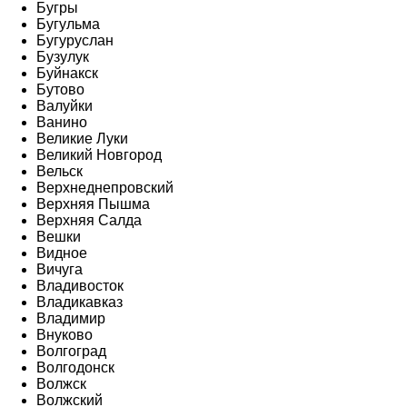
Бугры
Бугульма
Бугуруслан
Бузулук
Буйнакск
Бутово
Валуйки
Ванино
Великие Луки
Великий Новгород
Вельск
Верхнеднепровский
Верхняя Пышма
Верхняя Салда
Вешки
Видное
Вичуга
Владивосток
Владикавказ
Владимир
Внуково
Волгоград
Волгодонск
Волжск
Волжский