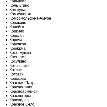
Кольцово
Кольчугино
Коммунар
Коммунарка
Комсомольск-на-Амуре
Конаково
Копейск
Коркино
Королев
Короча
Корсаков
Коряжма
Костомукша
Кострома
Косулино
Котельники
Котлас
Котовск
Красково
Красная Пахра
Красненькая
Красноармейск
Красногорск
Краснодар
Красное Село