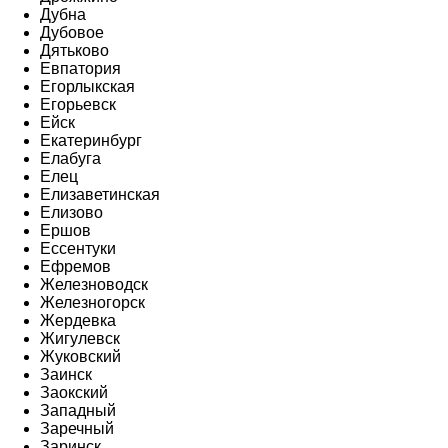
Дубна
Дубовое
Дятьково
Евпатория
Егорлыкская
Егорьевск
Ейск
Екатеринбург
Елабуга
Елец
Елизаветинская
Елизово
Ершов
Ессентуки
Ефремов
Железноводск
Железногорск
Жердевка
Жигулевск
Жуковский
Заинск
Заокский
Западный
Заречный
Заринск