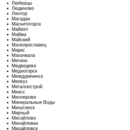
Люберцы
Людиново
Лянтор
Магадан
Магнитогорск
Майкоп
Майма
Майский
Малоярославец
Маркс
Махачкала
Мегион
Медведево
Медногорск
Междуреченск
Мелеуз
Металлострой
Миасс
Миллерово
Минеральные Воды
Минусинск
Мирный
Мисайлово
Михайловка
Михайловск