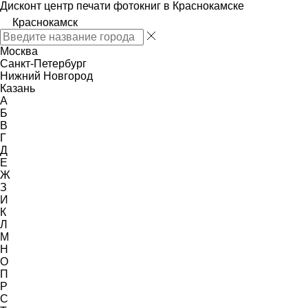
Дисконт центр печати фотокниг в Краснокамске
Краснокамск
Москва
Санкт-Петербург
Нижний Новгород
Казань
А
Б
В
Г
Д
Е
Ж
З
И
К
Л
М
Н
О
П
Р
С