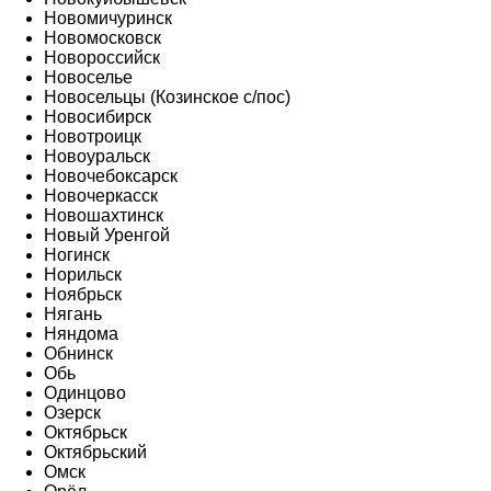
Новомичуринск
Новомосковск
Новороссийск
Новоселье
Новосельцы (Козинское с/пос)
Новосибирск
Новотроицк
Новоуральск
Новочебоксарск
Новочеркасск
Новошахтинск
Новый Уренгой
Ногинск
Норильск
Ноябрьск
Нягань
Няндома
Обнинск
Обь
Одинцово
Озерск
Октябрьск
Октябрьский
Омск