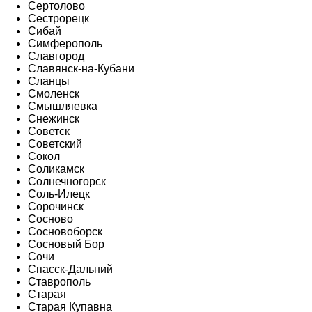
Сертолово
Сестрорецк
Сибай
Симферополь
Славгород
Славянск-на-Кубани
Сланцы
Смоленск
Смышляевка
Снежинск
Советск
Советский
Сокол
Соликамск
Солнечногорск
Соль-Илецк
Сорочинск
Сосново
Сосновоборск
Сосновый Бор
Сочи
Спасск-Дальний
Ставрополь
Старая
Старая Купавна