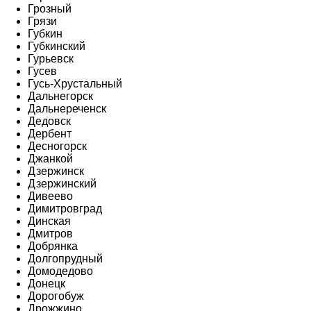
Грозный
Грязи
Губкин
Губкинский
Гурьевск
Гусев
Гусь-Хрустальный
Дальнегорск
Дальнереченск
Дедовск
Дербент
Десногорск
Джанкой
Дзержинск
Дзержинский
Дивеево
Димитровград
Динская
Дмитров
Добрянка
Долгопрудный
Домодедово
Донецк
Дорогобуж
Дрожжино