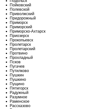
Подольск
Пойковский
Полевской
Приволжский
Придорожный
Приморск
Приморский
Приморско-Ахтарск
Приозерск
Прокопьевск
Пролетарск
Пролетарский
Протвино
Прохладный
Псков
Пугачев
Путилково
Пушкин
Пушкино
Пущино
Пятигорск
Радужный
Разумное
Раменское
Рассказово