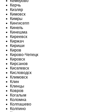
Кемерово
Керчь
Кизляр
Кимовск
Кимры
Кингисепп
Кинель
Кинешма
Киреевск
Киржач
Кириши
Киров
Кирово-Чепецк
Кировск
Кирсанов
Киселевск
Кисловодск
Климовск
Клин
Клинцы
Ковров
Когалым
Коломна
Колпашево
Колпино