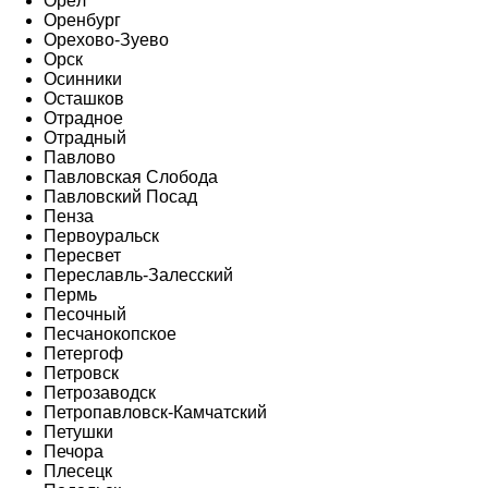
Орёл
Оренбург
Орехово-Зуево
Орск
Осинники
Осташков
Отрадное
Отрадный
Павлово
Павловская Слобода
Павловский Посад
Пенза
Первоуральск
Пересвет
Переславль-Залесский
Пермь
Песочный
Песчанокопское
Петергоф
Петровск
Петрозаводск
Петропавловск-Камчатский
Петушки
Печора
Плесецк