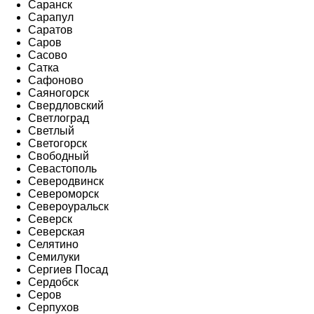
Саранск
Сарапул
Саратов
Саров
Сасово
Сатка
Сафоново
Саяногорск
Свердловский
Светлоград
Светлый
Светогорск
Свободный
Севастополь
Северодвинск
Североморск
Североуральск
Северск
Северская
Селятино
Семилуки
Сергиев Посад
Сердобск
Серов
Серпухов