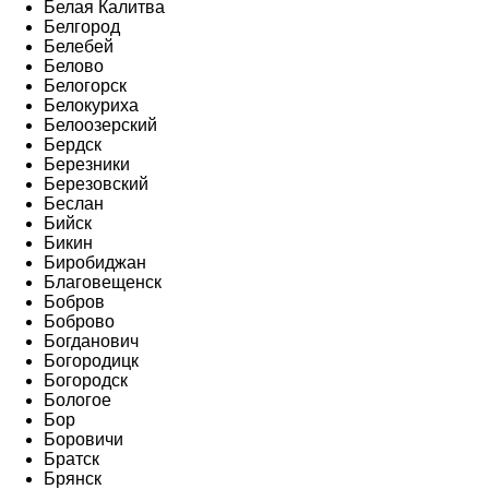
Белая Калитва
Белгород
Белебей
Белово
Белогорск
Белокуриха
Белоозерский
Бердск
Березники
Березовский
Беслан
Бийск
Бикин
Биробиджан
Благовещенск
Бобров
Боброво
Богданович
Богородицк
Богородск
Бологое
Бор
Боровичи
Братск
Брянск