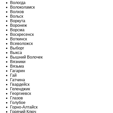
Вологда
Волоколамск
Волхов
Вольск
Воркута
Воронеж
Ворсма
Воскресенск
Воткинск
Всеволожск
Выборг
Выкса
Вышний Волочек
Вязники
Вязьма
Гагарин
Гай
Гатчина
Гвардейск
Геленджик
Георгиевск
Глазов
Голубое
Горно-Алтайск
Горячий Ключ