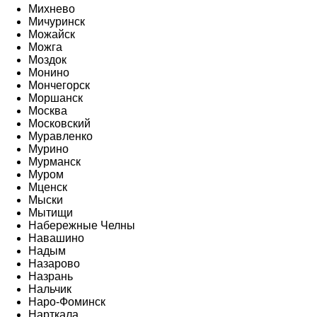
Михнево
Мичуринск
Можайск
Можга
Моздок
Монино
Мончегорск
Моршанск
Москва
Московский
Муравленко
Мурино
Мурманск
Муром
Мценск
Мыски
Мытищи
Набережные Челны
Навашино
Надым
Назарово
Назрань
Нальчик
Наро-Фоминск
Нарткала