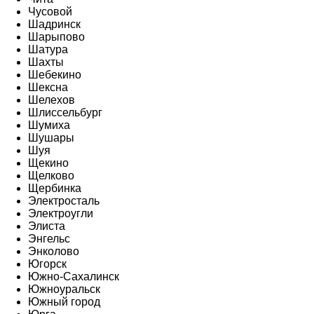
Чусовой
Шадринск
Шарыпово
Шатура
Шахты
Шебекино
Шексна
Шелехов
Шлиссельбург
Шумиха
Шушары
Шуя
Щекино
Щелково
Щербинка
Электросталь
Электроугли
Элиста
Энгельс
Энколово
Югорск
Южно-Сахалинск
Южноуральск
Южный город