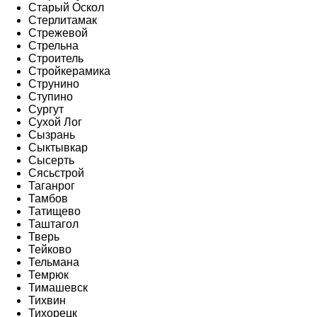
Старый Оскол
Стерлитамак
Стрежевой
Стрельна
Строитель
Стройкерамика
Струнино
Ступино
Сургут
Сухой Лог
Сызрань
Сыктывкар
Сысерть
Сясьстрой
Таганрог
Тамбов
Татищево
Таштагол
Тверь
Тейково
Тельмана
Темрюк
Тимашевск
Тихвин
Тихорецк