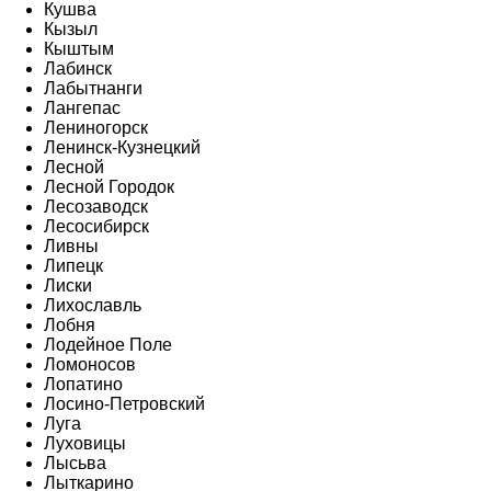
Кушва
Кызыл
Кыштым
Лабинск
Лабытнанги
Лангепас
Лениногорск
Ленинск-Кузнецкий
Лесной
Лесной Городок
Лесозаводск
Лесосибирск
Ливны
Липецк
Лиски
Лихославль
Лобня
Лодейное Поле
Ломоносов
Лопатино
Лосино-Петровский
Луга
Луховицы
Лысьва
Лыткарино