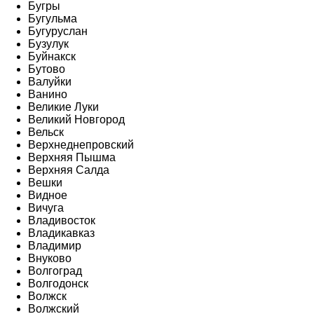
Бугры
Бугульма
Бугуруслан
Бузулук
Буйнакск
Бутово
Валуйки
Ванино
Великие Луки
Великий Новгород
Вельск
Верхнеднепровский
Верхняя Пышма
Верхняя Салда
Вешки
Видное
Вичуга
Владивосток
Владикавказ
Владимир
Внуково
Волгоград
Волгодонск
Волжск
Волжский