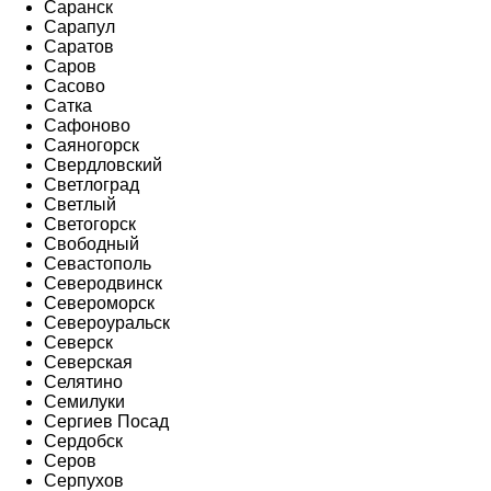
Саранск
Сарапул
Саратов
Саров
Сасово
Сатка
Сафоново
Саяногорск
Свердловский
Светлоград
Светлый
Светогорск
Свободный
Севастополь
Северодвинск
Североморск
Североуральск
Северск
Северская
Селятино
Семилуки
Сергиев Посад
Сердобск
Серов
Серпухов