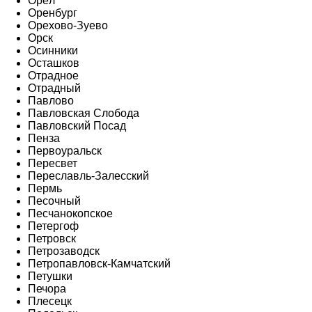
Орёл
Оренбург
Орехово-Зуево
Орск
Осинники
Осташков
Отрадное
Отрадный
Павлово
Павловская Слобода
Павловский Посад
Пенза
Первоуральск
Пересвет
Переславль-Залесский
Пермь
Песочный
Песчанокопское
Петергоф
Петровск
Петрозаводск
Петропавловск-Камчатский
Петушки
Печора
Плесецк