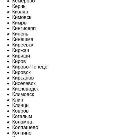
Кемерово
Керчь
Кизляр
Кимовск
Кимры
Кингисепп
Кинель
Кинешма
Киреевск
Киржач
Кириши
Киров
Кирово-Чепецк
Кировск
Кирсанов
Киселевск
Кисловодск
Климовск
Клин
Клинцы
Ковров
Когалым
Коломна
Колпашево
Колпино