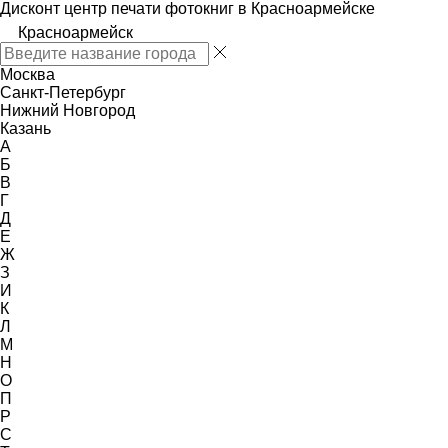
Дисконт центр печати фотокниг в Красноармейске
Красноармейск
Москва
Санкт-Петербург
Нижний Новгород
Казань
А
Б
В
Г
Д
Е
Ж
З
И
К
Л
М
Н
О
П
Р
С