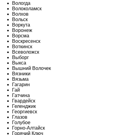
Вологда
Волоколамск
Волхов
Вольск
Воркута
Воронеж
Ворсма
Воскресенск
Воткинск
Всеволожск
Выборг
Выкса
Вышний Волочек
Вязники
Вязьма
Гагарин
Гай
Гатчина
Гвардейск
Геленджик
Георгиевск
Глазов
Голубое
Горно-Алтайск
Горячий Ключ