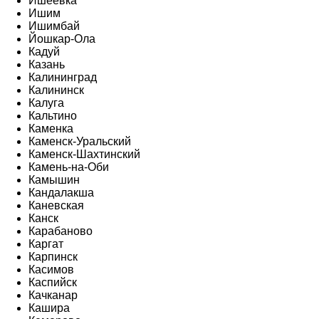
Ишеевка
Ишим
Ишимбай
Йошкар-Ола
Кадуй
Казань
Калининград
Калининск
Калуга
Кальтино
Каменка
Каменск-Уральский
Каменск-Шахтинский
Камень-на-Оби
Камышин
Кандалакша
Каневская
Канск
Карабаново
Каргат
Карпинск
Касимов
Каспийск
Качканар
Кашира