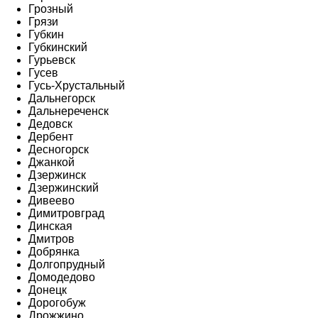
Грозный
Грязи
Губкин
Губкинский
Гурьевск
Гусев
Гусь-Хрустальный
Дальнегорск
Дальнереченск
Дедовск
Дербент
Десногорск
Джанкой
Дзержинск
Дзержинский
Дивеево
Димитровград
Динская
Дмитров
Добрянка
Долгопрудный
Домодедово
Донецк
Дорогобуж
Дрожжино