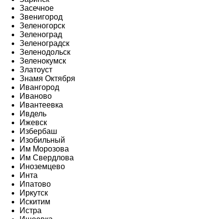
Засечное
Звенигород
Зеленогорск
Зеленоград
Зеленоградск
Зеленодольск
Зеленокумск
Златоуст
Знамя Октября
Ивангород
Иваново
Ивантеевка
Ивдель
Ижевск
Избербаш
Изобильный
Им Морозова
Им Свердлова
Иноземцево
Инта
Ипатово
Иркутск
Искитим
Истра