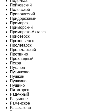
Подольск
Пойковский
Полевской
Приволжский
Придорожный
Приморск
Приморский
Приморско-Ахтарск
Приозерск
Прокопьевск
Пролетарск
Пролетарский
Протвино
Прохладный
Псков
Пугачев
Путилково
Пушкин
Пушкино
Пущино
Пятигорск
Радужный
Разумное
Раменское
Рассказово