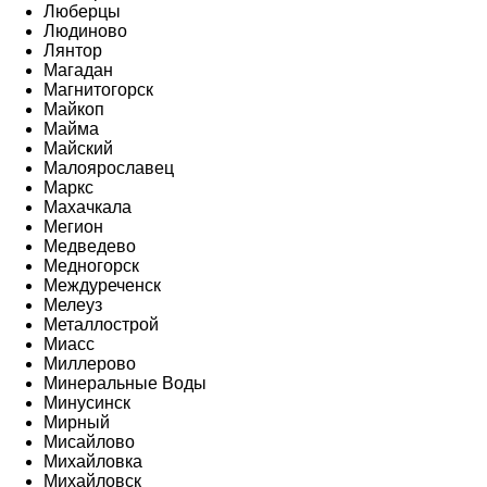
Люберцы
Людиново
Лянтор
Магадан
Магнитогорск
Майкоп
Майма
Майский
Малоярославец
Маркс
Махачкала
Мегион
Медведево
Медногорск
Междуреченск
Мелеуз
Металлострой
Миасс
Миллерово
Минеральные Воды
Минусинск
Мирный
Мисайлово
Михайловка
Михайловск