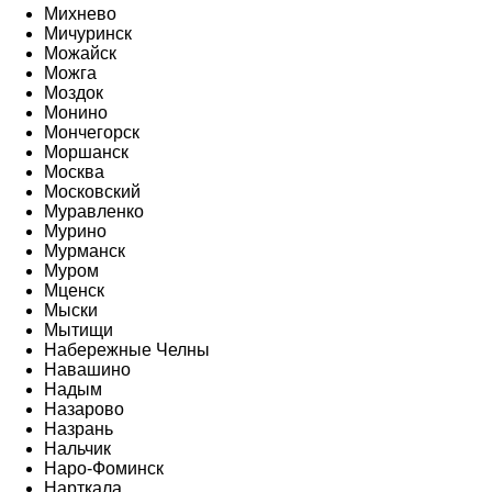
Михнево
Мичуринск
Можайск
Можга
Моздок
Монино
Мончегорск
Моршанск
Москва
Московский
Муравленко
Мурино
Мурманск
Муром
Мценск
Мыски
Мытищи
Набережные Челны
Навашино
Надым
Назарово
Назрань
Нальчик
Наро-Фоминск
Нарткала