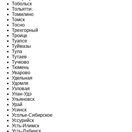
Тобольск
Тольятти
Томилино
Томск
Тосно
Трехгорный
Троицк
Туапсе
Туймазы
Тула
Тутаев
Тучково
Тюмень
Уварово
Удельная
Удомля
Узловая
Улан-Удэ
Ульяновск
Урай
Усинск
Усолье-Сибирское
Уссурийск
Усть-Илимск
Усть-Лабинск