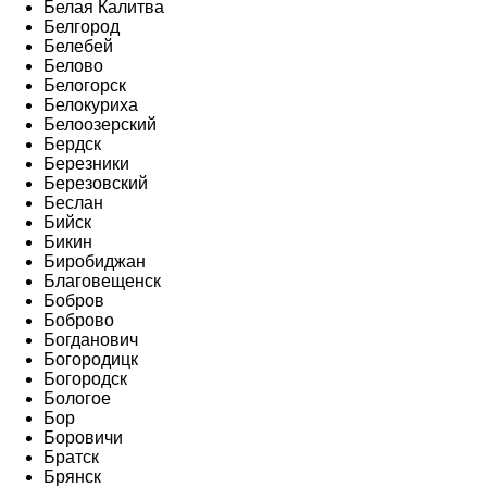
Белая Калитва
Белгород
Белебей
Белово
Белогорск
Белокуриха
Белоозерский
Бердск
Березники
Березовский
Беслан
Бийск
Бикин
Биробиджан
Благовещенск
Бобров
Боброво
Богданович
Богородицк
Богородск
Бологое
Бор
Боровичи
Братск
Брянск