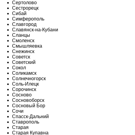
Сертолово
Сестрорецк
Сибай
Симферополь
Славгород
Славянск-на-Кубани
Сланцы
Смоленск
Смышляевка
Снежинск
Советск
Советский
Сокол
Соликамск
Солнечногорск
Соль-Илецк
Сорочинск
Сосново
Сосновоборск
Сосновый Бор
Сочи
Спасск-Дальний
Ставрополь
Старая
Старая Купавна