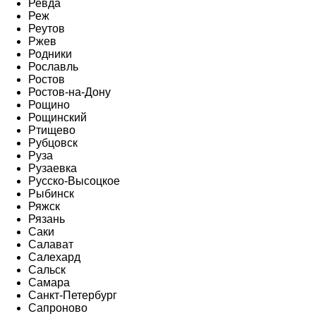
Ревда
Реж
Реутов
Ржев
Родники
Рославль
Ростов
Ростов-на-Дону
Рощино
Рощинский
Ртищево
Рубцовск
Руза
Рузаевка
Русско-Высоцкое
Рыбинск
Ряжск
Рязань
Саки
Салават
Салехард
Сальск
Самара
Санкт-Петербург
Сапроново