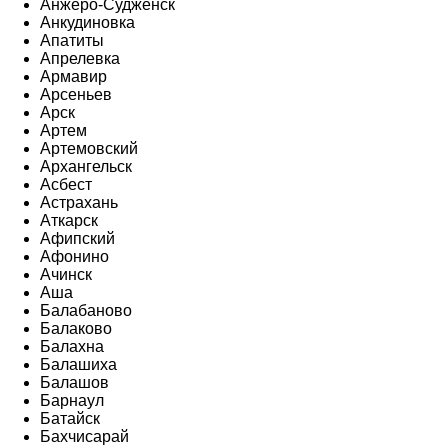
Анжеро-Судженск
Анкудиновка
Апатиты
Апрелевка
Армавир
Арсеньев
Арск
Артем
Артемовский
Архангельск
Асбест
Астрахань
Аткарск
Афипский
Афонино
Ачинск
Аша
Балабаново
Балаково
Балахна
Балашиха
Балашов
Барнаул
Батайск
Бахчисарай