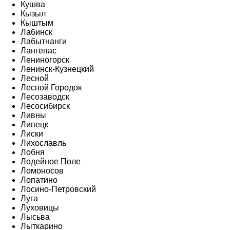
Кушва
Кызыл
Кыштым
Лабинск
Лабытнанги
Лангепас
Лениногорск
Ленинск-Кузнецкий
Лесной
Лесной Городок
Лесозаводск
Лесосибирск
Ливны
Липецк
Лиски
Лихославль
Лобня
Лодейное Поле
Ломоносов
Лопатино
Лосино-Петровский
Луга
Луховицы
Лысьва
Лыткарино