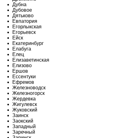
Дубна
Дубовое
Дятьково
Евпатория
Егорлыкская
Егорьевск
Ейск
Екатеринбург
Елабуга
Елец
Елизаветинская
Елизово
Ершов
Ессентуки
Ефремов
Железноводск
Железногорск
Жердевка
Жигулевск
Жуковский
Заинск
Заокский
Западный
Заречный
Заринск