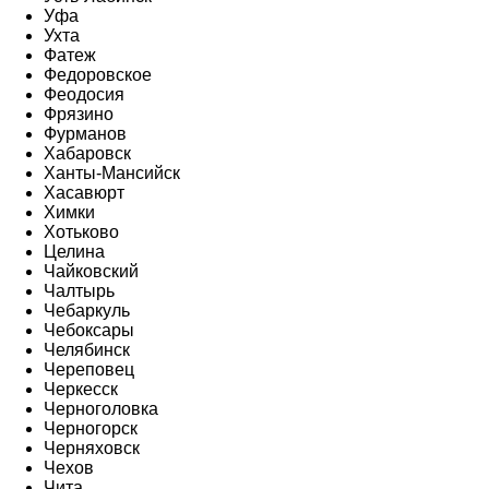
Уфа
Ухта
Фатеж
Федоровское
Феодосия
Фрязино
Фурманов
Хабаровск
Ханты-Мансийск
Хасавюрт
Химки
Хотьково
Целина
Чайковский
Чалтырь
Чебаркуль
Чебоксары
Челябинск
Череповец
Черкесск
Черноголовка
Черногорск
Черняховск
Чехов
Чита