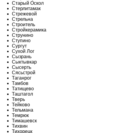
Старый Оскол
Стерлитамак
Стрежевой
Стрельна
Строитель
Стройкерамика
Струнино
Ступино
Сургут
Сухой Лог
Сызрань
Сыктывкар
Сысерть
Сясьстрой
Таганрог
Тамбов
Татищево
Таштагол
Тверь
Тейково
Тельмана
Темрюк
Тимашевск
Тихвин
Тихорецк