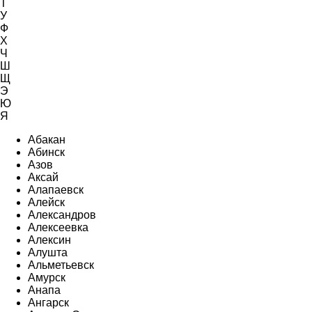
Т
У
Ф
Х
Ч
Ш
Щ
Э
Ю
Я
Абакан
Абинск
Азов
Аксай
Алапаевск
Алейск
Александров
Алексеевка
Алексин
Алушта
Альметьевск
Амурск
Анапа
Ангарск