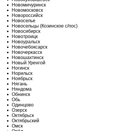
Новомичуринск
Новомосковск
Новороссийск
Новоселье
Новосельцы (Козинское с/пос)
Новосибирск
Новотроицк
Новоуральск
Новочебоксарск
Новочеркасск
Новошахтинск
Новый Уренгой
Ногинск
Норильск
Ноябрьск
Нягань
Няндома
Обнинск
Обь
Одинцово
Озерск
Октябрьск
Октябрьский
Омск