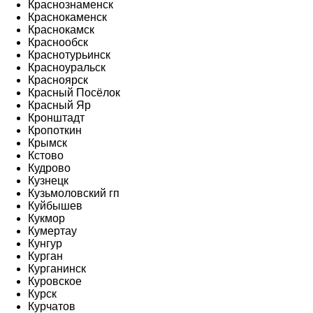
Краснознаменск
Краснокаменск
Краснокамск
Краснообск
Краснотурьинск
Красноуральск
Красноярск
Красный Посёлок
Красный Яр
Кронштадт
Кропоткин
Крымск
Кстово
Кудрово
Кузнецк
Кузьмоловский гп
Куйбышев
Кукмор
Кумертау
Кунгур
Курган
Курганинск
Куровское
Курск
Курчатов