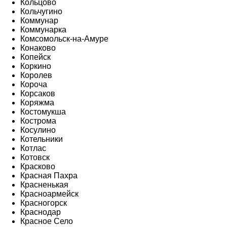
Кольцово
Кольчугино
Коммунар
Коммунарка
Комсомольск-на-Амуре
Конаково
Копейск
Коркино
Королев
Короча
Корсаков
Коряжма
Костомукша
Кострома
Косулино
Котельники
Котлас
Котовск
Красково
Красная Пахра
Красненькая
Красноармейск
Красногорск
Краснодар
Красное Село