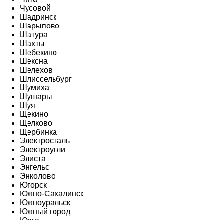
Чусовой
Шадринск
Шарыпово
Шатура
Шахты
Шебекино
Шексна
Шелехов
Шлиссельбург
Шумиха
Шушары
Шуя
Щекино
Щелково
Щербинка
Электросталь
Электроугли
Элиста
Энгельс
Энколово
Югорск
Южно-Сахалинск
Южноуральск
Южный город