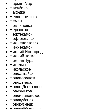
Нарьян-Мар
Нахабино
Находка
Невинномысск
Неман
Немчиновка
Нерюнгри
Нефтекамск
Нефтеюганск
Нижневартовск
Нижнекамск
Нижний Новгород
Нижний Тагил
Нижняя Тура
Никольск
Никольское
Новоалтайск
Нововоронеж
Новодвинск
Новое Девяткино
Новозыбков
Новоивановское
Новокубанск
Новокузнецк
Новокуйбышевск