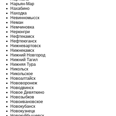
Нарьян-Мар
Нахабино
Находка
Невинномысск
Неман
Немчиновка
Нерюнгри
Нефтекамск
Нефтеюганск
Нижневартовск
Нижнекамск
Нижний Новгород
Нижний Тагил
Нижняя Тура
Никольск
Никольское
Новоалтайск
Нововоронеж
Новодвинск
Новое Девяткино
Новозыбков
Новоивановское
Новокубанск
Новокузнецк
Новокуйбышевск