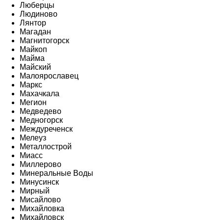
Люберцы
Людиново
Лянтор
Магадан
Магнитогорск
Майкоп
Майма
Майский
Малоярославец
Маркс
Махачкала
Мегион
Медведево
Медногорск
Междуреченск
Мелеуз
Металлострой
Миасс
Миллерово
Минеральные Воды
Минусинск
Мирный
Мисайлово
Михайловка
Михайловск