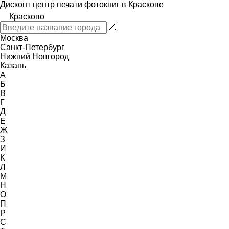
Дисконт центр печати фотокниг в Краскове
Красково
Москва
Санкт-Петербург
Нижний Новгород
Казань
А
Б
В
Г
Д
Е
Ж
З
И
К
Л
М
Н
О
П
Р
С