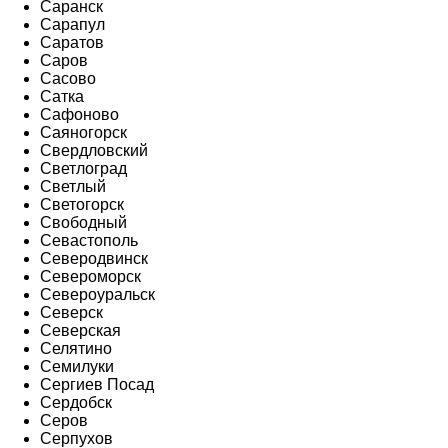
Саранск
Сарапул
Саратов
Саров
Сасово
Сатка
Сафоново
Саяногорск
Свердловский
Светлоград
Светлый
Светогорск
Свободный
Севастополь
Северодвинск
Североморск
Североуральск
Северск
Северская
Селятино
Семилуки
Сергиев Посад
Сердобск
Серов
Серпухов