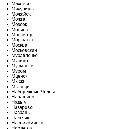
Михнево
Мичуринск
Можайск
Можга
Моздок
Монино
Мончегорск
Моршанск
Москва
Московский
Муравленко
Мурино
Мурманск
Муром
Мценск
Мыски
Мытищи
Набережные Челны
Навашино
Надым
Назарово
Назрань
Нальчик
Наро-Фоминск
Нарткала