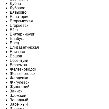
Дубна
Дубовое
Дятьково
Евпатория
Егорлыкская
Егорьевск
Ейск
Екатеринбург
Елабуга
Елец
Елизаветинская
Елизово
Ершов
Ессентуки
Ефремов
Железноводск
Железногорск
Жердевка
Жигулевск
Жуковский
Заинск
Заокский
Западный
Заречный
Заринск