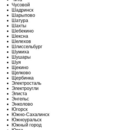
Чусовой
Шадринск
Шарыпово
Шатура
Шахты
Шебекино
Шексна
Шелехов
Шлиссельбург
Шумиха
Шушары
Шуя
Щекино
Щелково
Щербинка
Электросталь
Электроугли
Элиста
Энгельс
Энколово
Югорск
Южно-Сахалинск
Южноуральск
Южный город