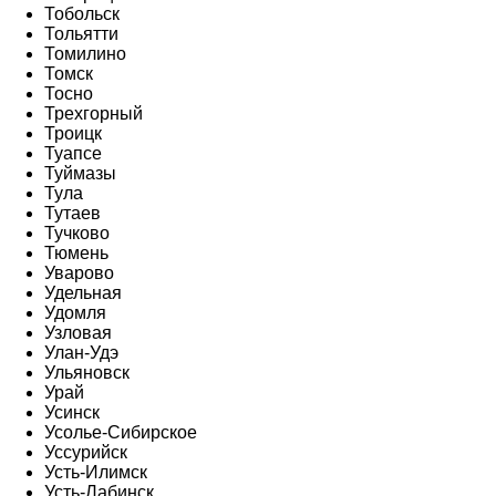
Тобольск
Тольятти
Томилино
Томск
Тосно
Трехгорный
Троицк
Туапсе
Туймазы
Тула
Тутаев
Тучково
Тюмень
Уварово
Удельная
Удомля
Узловая
Улан-Удэ
Ульяновск
Урай
Усинск
Усолье-Сибирское
Уссурийск
Усть-Илимск
Усть-Лабинск