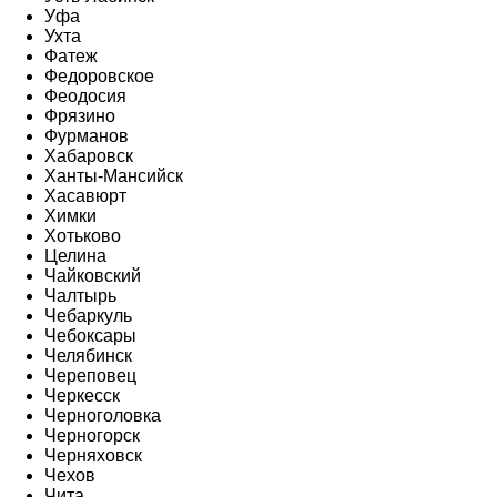
Уфа
Ухта
Фатеж
Федоровское
Феодосия
Фрязино
Фурманов
Хабаровск
Ханты-Мансийск
Хасавюрт
Химки
Хотьково
Целина
Чайковский
Чалтырь
Чебаркуль
Чебоксары
Челябинск
Череповец
Черкесск
Черноголовка
Черногорск
Черняховск
Чехов
Чита