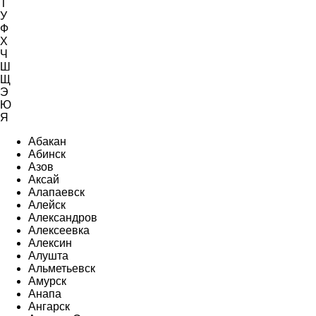
Т
У
Ф
Х
Ч
Ш
Щ
Э
Ю
Я
Абакан
Абинск
Азов
Аксай
Алапаевск
Алейск
Александров
Алексеевка
Алексин
Алушта
Альметьевск
Амурск
Анапа
Ангарск