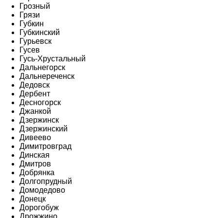
Грозный
Грязи
Губкин
Губкинский
Гурьевск
Гусев
Гусь-Хрустальный
Дальнегорск
Дальнереченск
Дедовск
Дербент
Десногорск
Джанкой
Дзержинск
Дзержинский
Дивеево
Димитровград
Динская
Дмитров
Добрянка
Долгопрудный
Домодедово
Донецк
Дорогобуж
Дрожжино