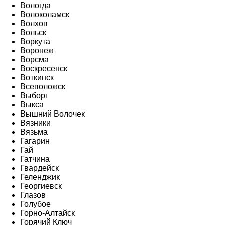
Вологда
Волоколамск
Волхов
Вольск
Воркута
Воронеж
Ворсма
Воскресенск
Воткинск
Всеволожск
Выборг
Выкса
Вышний Волочек
Вязники
Вязьма
Гагарин
Гай
Гатчина
Гвардейск
Геленджик
Георгиевск
Глазов
Голубое
Горно-Алтайск
Горячий Ключ