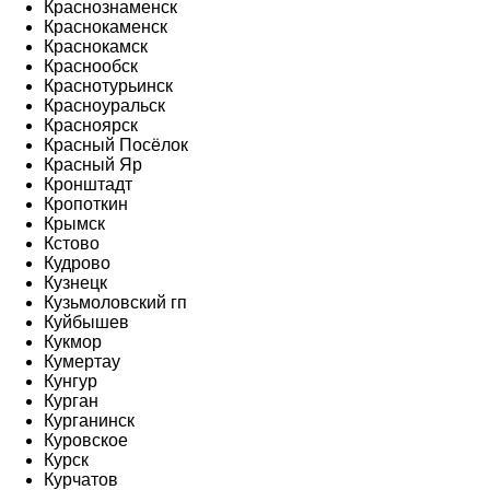
Краснознаменск
Краснокаменск
Краснокамск
Краснообск
Краснотурьинск
Красноуральск
Красноярск
Красный Посёлок
Красный Яр
Кронштадт
Кропоткин
Крымск
Кстово
Кудрово
Кузнецк
Кузьмоловский гп
Куйбышев
Кукмор
Кумертау
Кунгур
Курган
Курганинск
Куровское
Курск
Курчатов