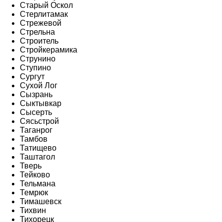
Старый Оскол
Стерлитамак
Стрежевой
Стрельна
Строитель
Стройкерамика
Струнино
Ступино
Сургут
Сухой Лог
Сызрань
Сыктывкар
Сысерть
Сясьстрой
Таганрог
Тамбов
Татищево
Таштагол
Тверь
Тейково
Тельмана
Темрюк
Тимашевск
Тихвин
Тихорецк