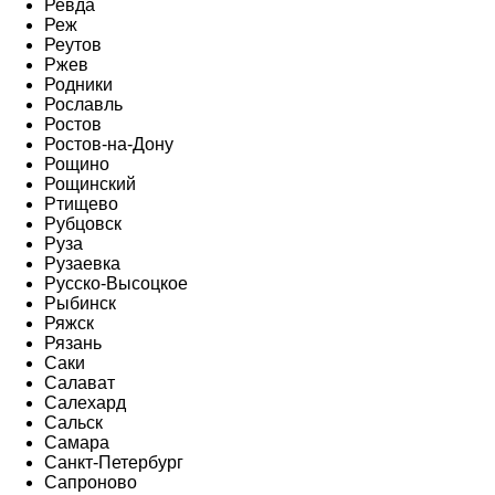
Ревда
Реж
Реутов
Ржев
Родники
Рославль
Ростов
Ростов-на-Дону
Рощино
Рощинский
Ртищево
Рубцовск
Руза
Рузаевка
Русско-Высоцкое
Рыбинск
Ряжск
Рязань
Саки
Салават
Салехард
Сальск
Самара
Санкт-Петербург
Сапроново