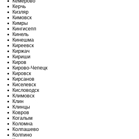
Кемерово
Керчь
Кизляр
Кимовск
Кимры
Кингисепп
Кинель
Кинешма
Киреевск
Киржач
Кириши
Киров
Кирово-Чепецк
Кировск
Кирсанов
Киселевск
Кисловодск
Климовск
Клин
Клинцы
Ковров
Когалым
Коломна
Колпашево
Колпино