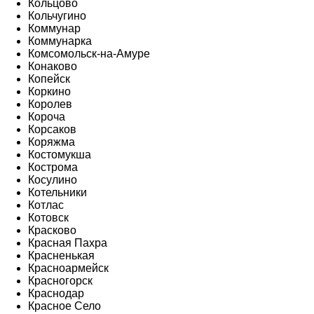
Кольцово
Кольчугино
Коммунар
Коммунарка
Комсомольск-на-Амуре
Конаково
Копейск
Коркино
Королев
Короча
Корсаков
Коряжма
Костомукша
Кострома
Косулино
Котельники
Котлас
Котовск
Красково
Красная Пахра
Красненькая
Красноармейск
Красногорск
Краснодар
Красное Село