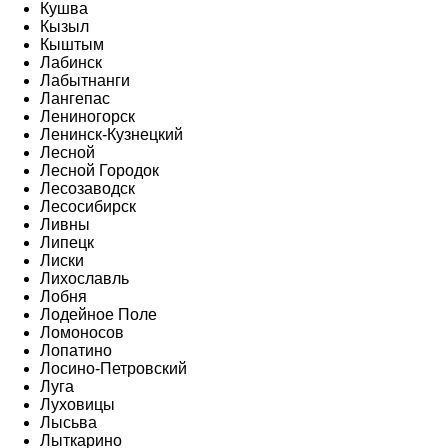
Кушва
Кызыл
Кыштым
Лабинск
Лабытнанги
Лангепас
Лениногорск
Ленинск-Кузнецкий
Лесной
Лесной Городок
Лесозаводск
Лесосибирск
Ливны
Липецк
Лиски
Лихославль
Лобня
Лодейное Поле
Ломоносов
Лопатино
Лосино-Петровский
Луга
Луховицы
Лысьва
Лыткарино