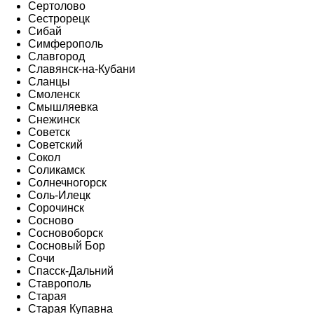
Сертолово
Сестрорецк
Сибай
Симферополь
Славгород
Славянск-на-Кубани
Сланцы
Смоленск
Смышляевка
Снежинск
Советск
Советский
Сокол
Соликамск
Солнечногорск
Соль-Илецк
Сорочинск
Сосново
Сосновоборск
Сосновый Бор
Сочи
Спасск-Дальний
Ставрополь
Старая
Старая Купавна