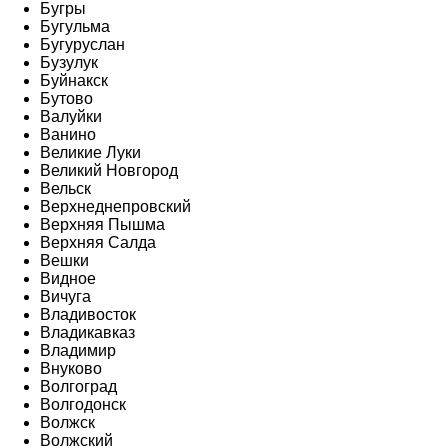
Бугры
Бугульма
Бугуруслан
Бузулук
Буйнакск
Бутово
Валуйки
Ванино
Великие Луки
Великий Новгород
Вельск
Верхнеднепровский
Верхняя Пышма
Верхняя Салда
Вешки
Видное
Вичуга
Владивосток
Владикавказ
Владимир
Внуково
Волгоград
Волгодонск
Волжск
Волжский