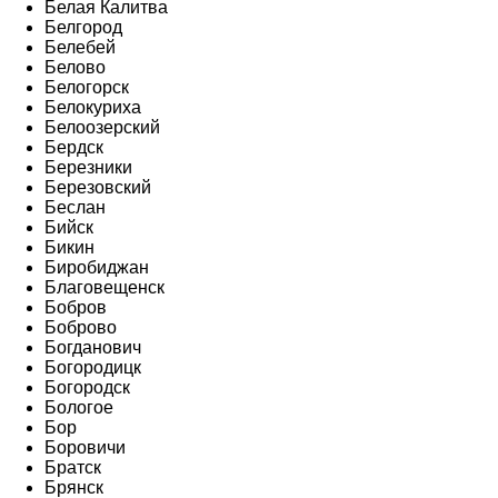
Белая Калитва
Белгород
Белебей
Белово
Белогорск
Белокуриха
Белоозерский
Бердск
Березники
Березовский
Беслан
Бийск
Бикин
Биробиджан
Благовещенск
Бобров
Боброво
Богданович
Богородицк
Богородск
Бологое
Бор
Боровичи
Братск
Брянск