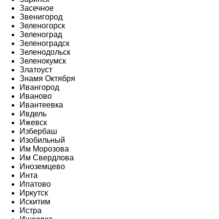
Засечное
Звенигород
Зеленогорск
Зеленоград
Зеленоградск
Зеленодольск
Зеленокумск
Златоуст
Знамя Октября
Ивангород
Иваново
Ивантеевка
Ивдель
Ижевск
Избербаш
Изобильный
Им Морозова
Им Свердлова
Иноземцево
Инта
Ипатово
Иркутск
Искитим
Истра