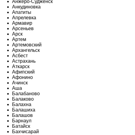
Анжеро-Судженск
Анкудиновка
Апатиты
Апрелевка
Армавир
Арсеньев
Арск
Артем
Артемовский
Архангельск
Асбест
Астрахань
Аткарск
Афипский
Афонино
Ачинск
Аша
Балабаново
Балаково
Балахна
Балашиха
Балашов
Барнаул
Батайск
Бахчисарай