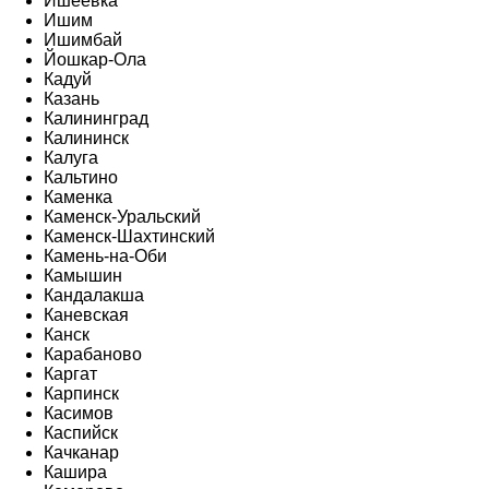
Ишеевка
Ишим
Ишимбай
Йошкар-Ола
Кадуй
Казань
Калининград
Калининск
Калуга
Кальтино
Каменка
Каменск-Уральский
Каменск-Шахтинский
Камень-на-Оби
Камышин
Кандалакша
Каневская
Канск
Карабаново
Каргат
Карпинск
Касимов
Каспийск
Качканар
Кашира