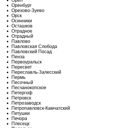
Орёл
Оренбург
Орехово-Зуево
Орск
Осинники
Осташков
Отрадное
Отрадный
Павлово
Павловская Слобода
Павловский Посад
Пенза
Первоуральск
Пересвет
Переславль-Залесский
Пермь
Песочный
Песчанокопское
Петергоф
Петровск
Петрозаводск
Петропавловск-Камчатский
Петушки
Печора
Плесецк