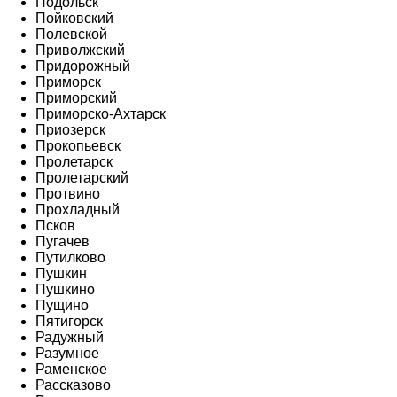
Подольск
Пойковский
Полевской
Приволжский
Придорожный
Приморск
Приморский
Приморско-Ахтарск
Приозерск
Прокопьевск
Пролетарск
Пролетарский
Протвино
Прохладный
Псков
Пугачев
Путилково
Пушкин
Пушкино
Пущино
Пятигорск
Радужный
Разумное
Раменское
Рассказово