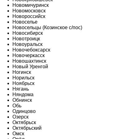
Новомичуринск
Новомосковск
Новороссийск
Новоселье
Новосельцы (Козинское с/пос)
Новосибирск
Новотроицк
Новоуральск
Новочебоксарск
Новочеркасск
Новошахтинск
Новый Уренгой
Ногинск
Норильск
Ноябрьск
Нягань
Няндома
Обнинск
Обь
Одинцово
Озерск
Октябрьск
Октябрьский
Омск