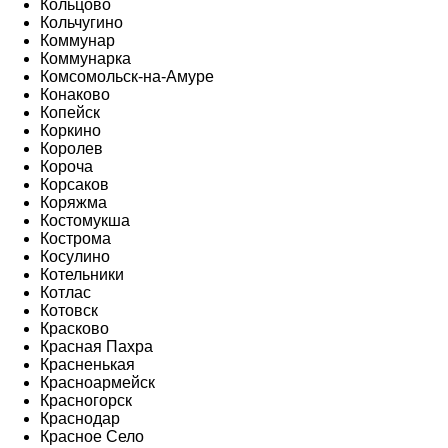
Кольцово
Кольчугино
Коммунар
Коммунарка
Комсомольск-на-Амуре
Конаково
Копейск
Коркино
Королев
Короча
Корсаков
Коряжма
Костомукша
Кострома
Косулино
Котельники
Котлас
Котовск
Красково
Красная Пахра
Красненькая
Красноармейск
Красногорск
Краснодар
Красное Село