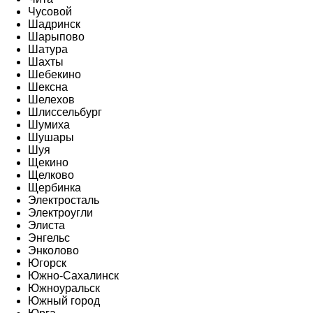
Чусовой
Шадринск
Шарыпово
Шатура
Шахты
Шебекино
Шексна
Шелехов
Шлиссельбург
Шумиха
Шушары
Шуя
Щекино
Щелково
Щербинка
Электросталь
Электроугли
Элиста
Энгельс
Энколово
Югорск
Южно-Сахалинск
Южноуральск
Южный город