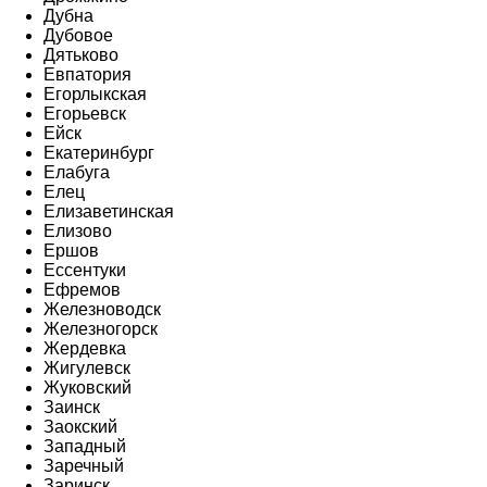
Дубна
Дубовое
Дятьково
Евпатория
Егорлыкская
Егорьевск
Ейск
Екатеринбург
Елабуга
Елец
Елизаветинская
Елизово
Ершов
Ессентуки
Ефремов
Железноводск
Железногорск
Жердевка
Жигулевск
Жуковский
Заинск
Заокский
Западный
Заречный
Заринск