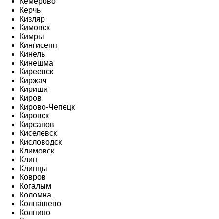
Кемерово
Керчь
Кизляр
Кимовск
Кимры
Кингисепп
Кинель
Кинешма
Киреевск
Киржач
Кириши
Киров
Кирово-Чепецк
Кировск
Кирсанов
Киселевск
Кисловодск
Климовск
Клин
Клинцы
Ковров
Когалым
Коломна
Колпашево
Колпино