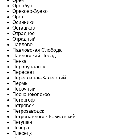
Орёл
Оренбург
Орехово-Зуево
Орск
Осинники
Осташков
Отрадное
Отрадный
Павлово
Павловская Слобода
Павловский Посад
Пенза
Первоуральск
Пересвет
Переславль-Залесский
Пермь
Песочный
Песчанокопское
Петергоф
Петровск
Петрозаводск
Петропавловск-Камчатский
Петушки
Печора
Плесецк