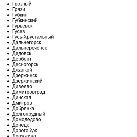
Грозный
Грязи
Губкин
Губкинский
Гурьевск
Гусев
Гусь-Хрустальный
Дальнегорск
Дальнереченск
Дедовск
Дербент
Десногорск
Джанкой
Дзержинск
Дзержинский
Дивеево
Димитровград
Динская
Дмитров
Добрянка
Долгопрудный
Домодедово
Донецк
Дорогобуж
Дрожжино