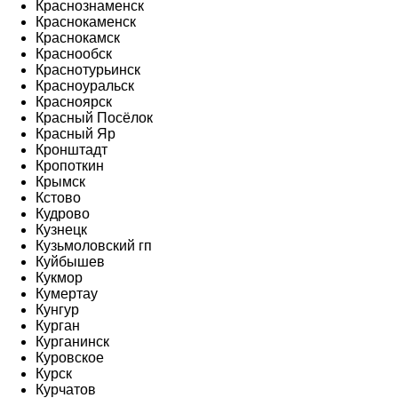
Краснознаменск
Краснокаменск
Краснокамск
Краснообск
Краснотурьинск
Красноуральск
Красноярск
Красный Посёлок
Красный Яр
Кронштадт
Кропоткин
Крымск
Кстово
Кудрово
Кузнецк
Кузьмоловский гп
Куйбышев
Кукмор
Кумертау
Кунгур
Курган
Курганинск
Куровское
Курск
Курчатов