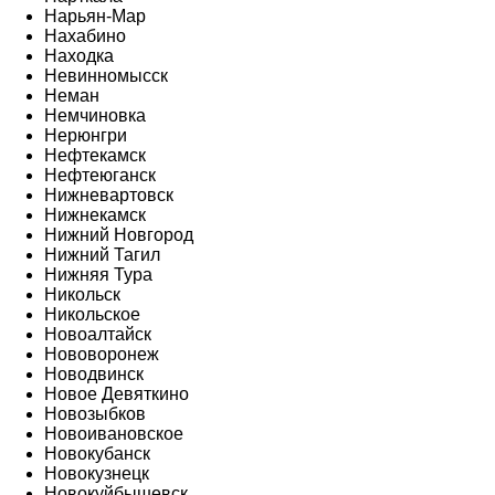
Нарьян-Мар
Нахабино
Находка
Невинномысск
Неман
Немчиновка
Нерюнгри
Нефтекамск
Нефтеюганск
Нижневартовск
Нижнекамск
Нижний Новгород
Нижний Тагил
Нижняя Тура
Никольск
Никольское
Новоалтайск
Нововоронеж
Новодвинск
Новое Девяткино
Новозыбков
Новоивановское
Новокубанск
Новокузнецк
Новокуйбышевск