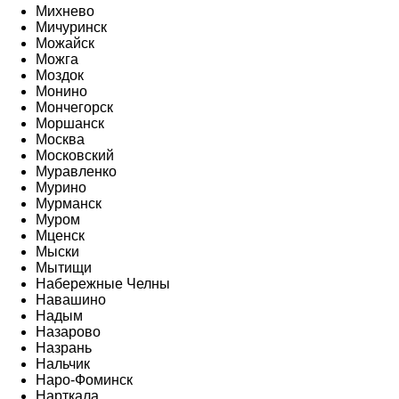
Михнево
Мичуринск
Можайск
Можга
Моздок
Монино
Мончегорск
Моршанск
Москва
Московский
Муравленко
Мурино
Мурманск
Муром
Мценск
Мыски
Мытищи
Набережные Челны
Навашино
Надым
Назарово
Назрань
Нальчик
Наро-Фоминск
Нарткала