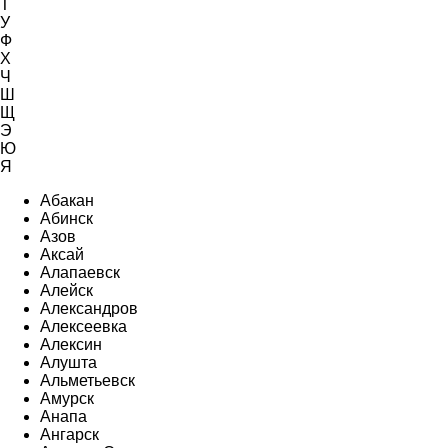
Т
У
Ф
Х
Ч
Ш
Щ
Э
Ю
Я
Абакан
Абинск
Азов
Аксай
Алапаевск
Алейск
Александров
Алексеевка
Алексин
Алушта
Альметьевск
Амурск
Анапа
Ангарск