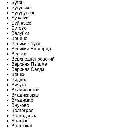
Бугры
Бугульма
Бугуруслан
Бузулук
Буйнакск
Бутово
Валуйки
Ванино
Великие Луки
Великий Новгород
Вельск
Верхнеднепровский
Верхняя Пышма
Верхняя Салда
Вешки
Видное
Вичуга
Владивосток
Владикавказ
Владимир
Внуково
Волгоград
Волгодонск
Волжск
Волжский