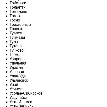
Тобольск
Тольятти
Томилино
Томск
Тосно
Трехгорный
Троицк
Туапсе
Туймазы
Тула
Тутаев
Тучково
Тюмень
Уварово
Удельная
Удомля
Узловая
Улан-Удэ
Ульяновск
Урай
Усинск
Усолье-Сибирское
Уссурийск
Усть-Илимск
Усть-Лабинск