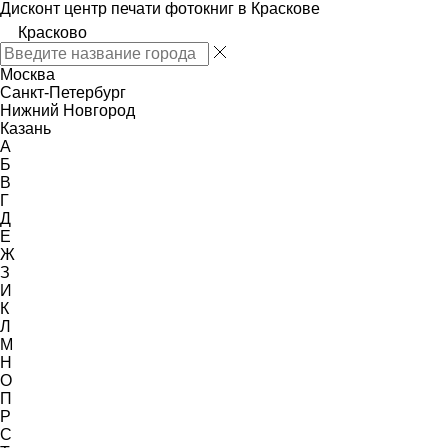
Дисконт центр печати фотокниг в Краскове
Красково
Москва
Санкт-Петербург
Нижний Новгород
Казань
А
Б
В
Г
Д
Е
Ж
З
И
К
Л
М
Н
О
П
Р
С