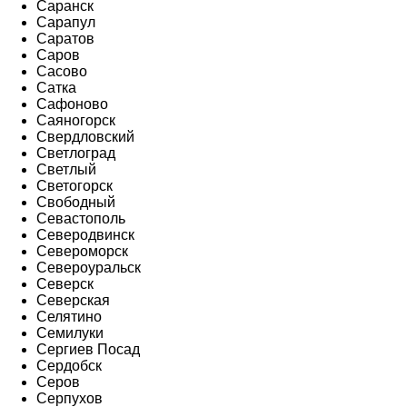
Саранск
Сарапул
Саратов
Саров
Сасово
Сатка
Сафоново
Саяногорск
Свердловский
Светлоград
Светлый
Светогорск
Свободный
Севастополь
Северодвинск
Североморск
Североуральск
Северск
Северская
Селятино
Семилуки
Сергиев Посад
Сердобск
Серов
Серпухов