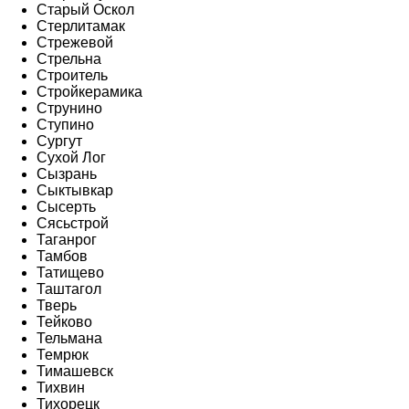
Старый Оскол
Стерлитамак
Стрежевой
Стрельна
Строитель
Стройкерамика
Струнино
Ступино
Сургут
Сухой Лог
Сызрань
Сыктывкар
Сысерть
Сясьстрой
Таганрог
Тамбов
Татищево
Таштагол
Тверь
Тейково
Тельмана
Темрюк
Тимашевск
Тихвин
Тихорецк