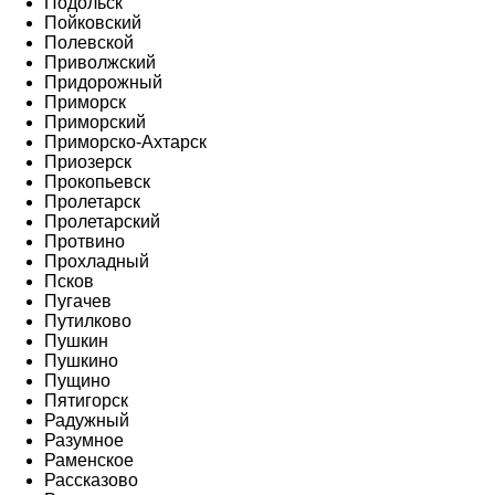
Подольск
Пойковский
Полевской
Приволжский
Придорожный
Приморск
Приморский
Приморско-Ахтарск
Приозерск
Прокопьевск
Пролетарск
Пролетарский
Протвино
Прохладный
Псков
Пугачев
Путилково
Пушкин
Пушкино
Пущино
Пятигорск
Радужный
Разумное
Раменское
Рассказово