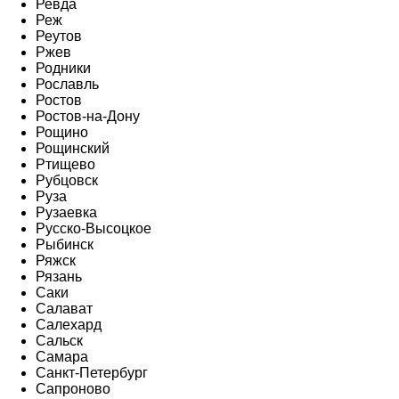
Ревда
Реж
Реутов
Ржев
Родники
Рославль
Ростов
Ростов-на-Дону
Рощино
Рощинский
Ртищево
Рубцовск
Руза
Рузаевка
Русско-Высоцкое
Рыбинск
Ряжск
Рязань
Саки
Салават
Салехард
Сальск
Самара
Санкт-Петербург
Сапроново