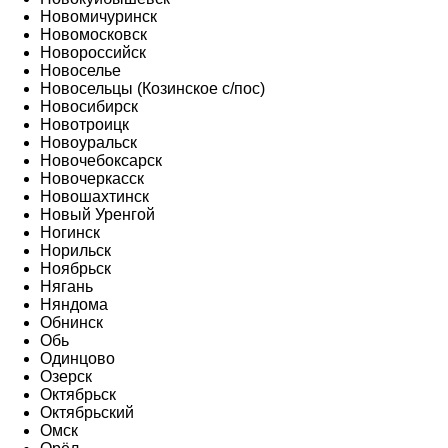
Новомичуринск
Новомосковск
Новороссийск
Новоселье
Новосельцы (Козинское с/пос)
Новосибирск
Новотроицк
Новоуральск
Новочебоксарск
Новочеркасск
Новошахтинск
Новый Уренгой
Ногинск
Норильск
Ноябрьск
Нягань
Няндома
Обнинск
Обь
Одинцово
Озерск
Октябрьск
Октябрьский
Омск