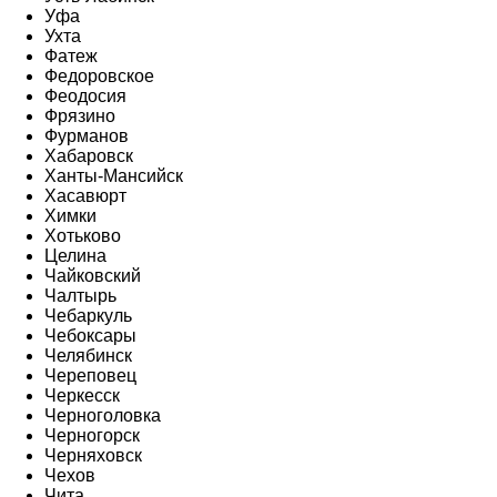
Уфа
Ухта
Фатеж
Федоровское
Феодосия
Фрязино
Фурманов
Хабаровск
Ханты-Мансийск
Хасавюрт
Химки
Хотьково
Целина
Чайковский
Чалтырь
Чебаркуль
Чебоксары
Челябинск
Череповец
Черкесск
Черноголовка
Черногорск
Черняховск
Чехов
Чита