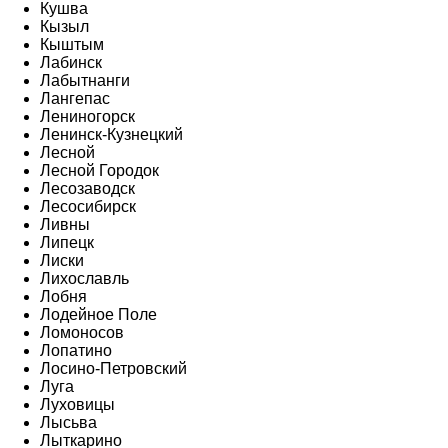
Кушва
Кызыл
Кыштым
Лабинск
Лабытнанги
Лангепас
Лениногорск
Ленинск-Кузнецкий
Лесной
Лесной Городок
Лесозаводск
Лесосибирск
Ливны
Липецк
Лиски
Лихославль
Лобня
Лодейное Поле
Ломоносов
Лопатино
Лосино-Петровский
Луга
Луховицы
Лысьва
Лыткарино