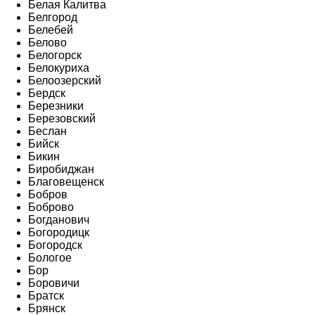
Белая Калитва
Белгород
Белебей
Белово
Белогорск
Белокуриха
Белоозерский
Бердск
Березники
Березовский
Беслан
Бийск
Бикин
Биробиджан
Благовещенск
Бобров
Боброво
Богданович
Богородицк
Богородск
Бологое
Бор
Боровичи
Братск
Брянск