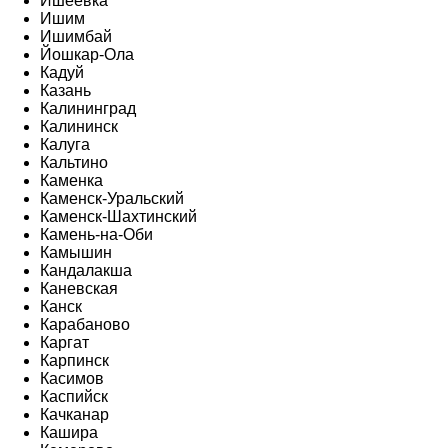
Ишеевка
Ишим
Ишимбай
Йошкар-Ола
Кадуй
Казань
Калининград
Калининск
Калуга
Кальтино
Каменка
Каменск-Уральский
Каменск-Шахтинский
Камень-на-Оби
Камышин
Кандалакша
Каневская
Канск
Карабаново
Каргат
Карпинск
Касимов
Каспийск
Качканар
Кашира