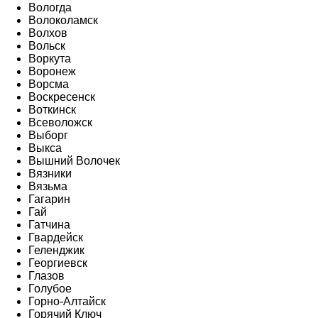
Вологда
Волоколамск
Волхов
Вольск
Воркута
Воронеж
Ворсма
Воскресенск
Воткинск
Всеволожск
Выборг
Выкса
Вышний Волочек
Вязники
Вязьма
Гагарин
Гай
Гатчина
Гвардейск
Геленджик
Георгиевск
Глазов
Голубое
Горно-Алтайск
Горячий Ключ