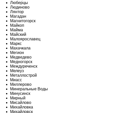
Люберцы
Людиново
Лянтор
Магадан
Магнитогорск
Майкоп
Майма
Майский
Малоярославец
Маркс
Махачкала
Мегион
Медведево
Медногорск
Междуреченск
Мелеуз
Металлострой
Миасс
Миллерово
Минеральные Воды
Минусинск
Мирный
Мисайлово
Михайловка
Михайловск