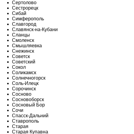
Сертолово
Сестрорецк
Сибай
Симферополь
Славгород
Славянск-на-Кубани
Сланцы
Смоленск
Смышляевка
Снежинск
Советск
Советский
Сокол
Соликамск
Солнечногорск
Соль-Илецк
Сорочинск
Сосново
Сосновоборск
Сосновый Бор
Сочи
Спасск-Дальний
Ставрополь
Старая
Старая Купавна