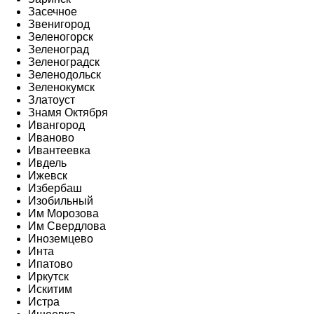
Засечное
Звенигород
Зеленогорск
Зеленоград
Зеленоградск
Зеленодольск
Зеленокумск
Златоуст
Знамя Октября
Ивангород
Иваново
Ивантеевка
Ивдель
Ижевск
Избербаш
Изобильный
Им Морозова
Им Свердлова
Иноземцево
Инта
Ипатово
Иркутск
Искитим
Истра