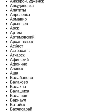
Анжеро-Судженск
Анкудиновка
Апатиты
Апрелевка
Армавир
Арсеньев
Арск
Артем
Артемовский
Архангельск
Асбест
Астрахань
Аткарск
Афипский
Афонино
Ачинск
Аша
Балабаново
Балаково
Балахна
Балашиха
Балашов
Барнаул
Батайск
Бахчисарай