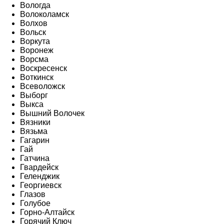
Вологда
Волоколамск
Волхов
Вольск
Воркута
Воронеж
Ворсма
Воскресенск
Воткинск
Всеволожск
Выборг
Выкса
Вышний Волочек
Вязники
Вязьма
Гагарин
Гай
Гатчина
Гвардейск
Геленджик
Георгиевск
Глазов
Голубое
Горно-Алтайск
Горячий Ключ