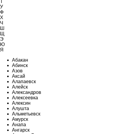
Т
У
Ф
Х
Ч
Ш
Щ
Э
Ю
Я
Абакан
Абинск
Азов
Аксай
Алапаевск
Алейск
Александров
Алексеевка
Алексин
Алушта
Альметьевск
Амурск
Анапа
Ангарск