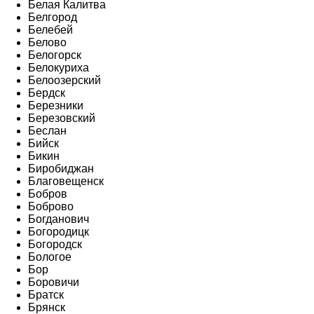
Белая Калитва
Белгород
Белебей
Белово
Белогорск
Белокуриха
Белоозерский
Бердск
Березники
Березовский
Беслан
Бийск
Бикин
Биробиджан
Благовещенск
Бобров
Боброво
Богданович
Богородицк
Богородск
Бологое
Бор
Боровичи
Братск
Брянск