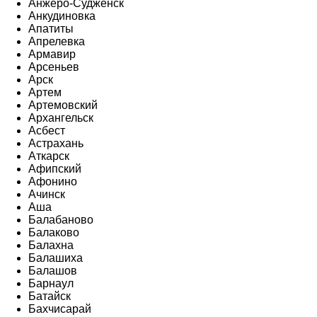
Анжеро-Судженск
Анкудиновка
Апатиты
Апрелевка
Армавир
Арсеньев
Арск
Артем
Артемовский
Архангельск
Асбест
Астрахань
Аткарск
Афипский
Афонино
Ачинск
Аша
Балабаново
Балаково
Балахна
Балашиха
Балашов
Барнаул
Батайск
Бахчисарай