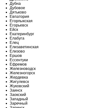
Дубна
Дубовое
Дятьково
Евпатория
Егорлыкская
Егорьевск
Ейск
Екатеринбург
Елабуга
Елец
Елизаветинская
Елизово
Ершов
Ессентуки
Ефремов
Железноводск
Железногорск
Жердевка
Жигулевск
Жуковский
Заинск
Заокский
Западный
Заречный
Заринск