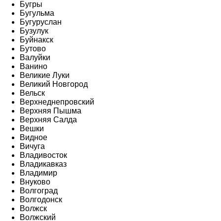
Бугры
Бугульма
Бугуруслан
Бузулук
Буйнакск
Бутово
Валуйки
Ванино
Великие Луки
Великий Новгород
Вельск
Верхнеднепровский
Верхняя Пышма
Верхняя Салда
Вешки
Видное
Вичуга
Владивосток
Владикавказ
Владимир
Внуково
Волгоград
Волгодонск
Волжск
Волжский