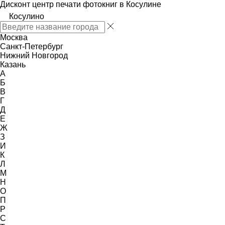
Дисконт центр печати фотокниг в Косулине
Косулино
Москва
Санкт-Петербург
Нижний Новгород
Казань
А
Б
В
Г
Д
Е
Ж
З
И
К
Л
М
Н
О
П
Р
С