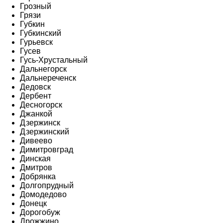
Грозный
Грязи
Губкин
Губкинский
Гурьевск
Гусев
Гусь-Хрустальный
Дальнегорск
Дальнереченск
Дедовск
Дербент
Десногорск
Джанкой
Дзержинск
Дзержинский
Дивеево
Димитровград
Динская
Дмитров
Добрянка
Долгопрудный
Домодедово
Донецк
Дорогобуж
Дрожжино