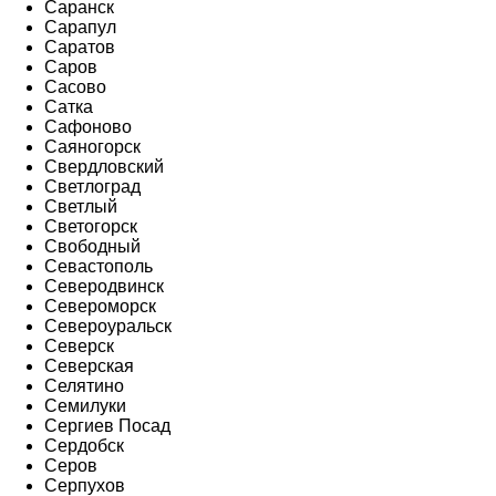
Саранск
Сарапул
Саратов
Саров
Сасово
Сатка
Сафоново
Саяногорск
Свердловский
Светлоград
Светлый
Светогорск
Свободный
Севастополь
Северодвинск
Североморск
Североуральск
Северск
Северская
Селятино
Семилуки
Сергиев Посад
Сердобск
Серов
Серпухов