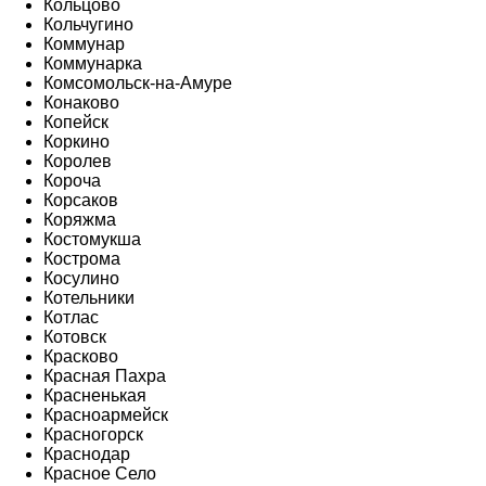
Кольцово
Кольчугино
Коммунар
Коммунарка
Комсомольск-на-Амуре
Конаково
Копейск
Коркино
Королев
Короча
Корсаков
Коряжма
Костомукша
Кострома
Косулино
Котельники
Котлас
Котовск
Красково
Красная Пахра
Красненькая
Красноармейск
Красногорск
Краснодар
Красное Село