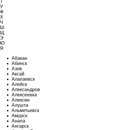
Т
У
Ф
Х
Ч
Ш
Щ
Э
Ю
Я
Абакан
Абинск
Азов
Аксай
Алапаевск
Алейск
Александров
Алексеевка
Алексин
Алушта
Альметьевск
Амурск
Анапа
Ангарск