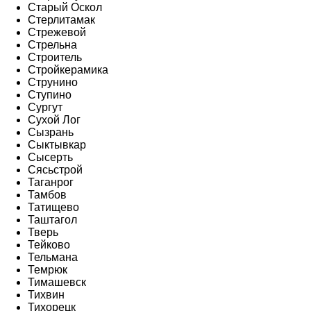
Старый Оскол
Стерлитамак
Стрежевой
Стрельна
Строитель
Стройкерамика
Струнино
Ступино
Сургут
Сухой Лог
Сызрань
Сыктывкар
Сысерть
Сясьстрой
Таганрог
Тамбов
Татищево
Таштагол
Тверь
Тейково
Тельмана
Темрюк
Тимашевск
Тихвин
Тихорецк