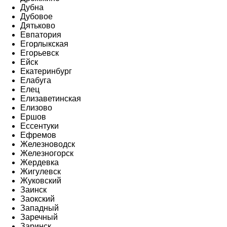
Дубна
Дубовое
Дятьково
Евпатория
Егорлыкская
Егорьевск
Ейск
Екатеринбург
Елабуга
Елец
Елизаветинская
Елизово
Ершов
Ессентуки
Ефремов
Железноводск
Железногорск
Жердевка
Жигулевск
Жуковский
Заинск
Заокский
Западный
Заречный
Заринск