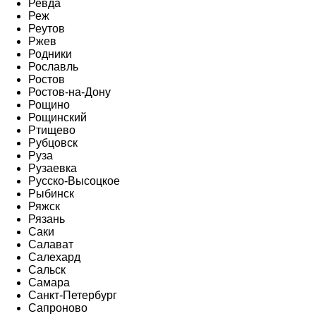
Ревда
Реж
Реутов
Ржев
Родники
Рославль
Ростов
Ростов-на-Дону
Рощино
Рощинский
Ртищево
Рубцовск
Руза
Рузаевка
Русско-Высоцкое
Рыбинск
Ряжск
Рязань
Саки
Салават
Салехард
Сальск
Самара
Санкт-Петербург
Сапроново