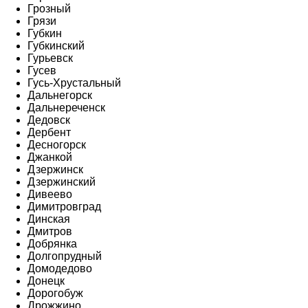
Грозный
Грязи
Губкин
Губкинский
Гурьевск
Гусев
Гусь-Хрустальный
Дальнегорск
Дальнереченск
Дедовск
Дербент
Десногорск
Джанкой
Дзержинск
Дзержинский
Дивеево
Димитровград
Динская
Дмитров
Добрянка
Долгопрудный
Домодедово
Донецк
Дорогобуж
Дрожжино