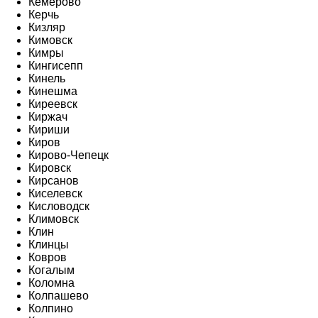
Кемерово
Керчь
Кизляр
Кимовск
Кимры
Кингисепп
Кинель
Кинешма
Киреевск
Киржач
Кириши
Киров
Кирово-Чепецк
Кировск
Кирсанов
Киселевск
Кисловодск
Климовск
Клин
Клинцы
Ковров
Когалым
Коломна
Колпашево
Колпино