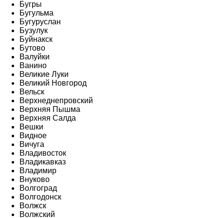
Бугры
Бугульма
Бугуруслан
Бузулук
Буйнакск
Бутово
Валуйки
Ванино
Великие Луки
Великий Новгород
Вельск
Верхнеднепровский
Верхняя Пышма
Верхняя Салда
Вешки
Видное
Вичуга
Владивосток
Владикавказ
Владимир
Внуково
Волгоград
Волгодонск
Волжск
Волжский