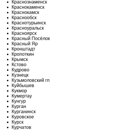
Краснознаменск
Краснокаменск
Краснокамск
Краснообск
Краснотурьинск
Красноуральск
Красноярск
Красный Посёлок
Красный Яр
Кронштадт
Кропоткин
Крымск
Кстово
Кудрово
Кузнецк
Кузьмоловский гп
Куйбышев
Кукмор
Кумертау
Кунгур
Курган
Курганинск
Куровское
Курск
Курчатов