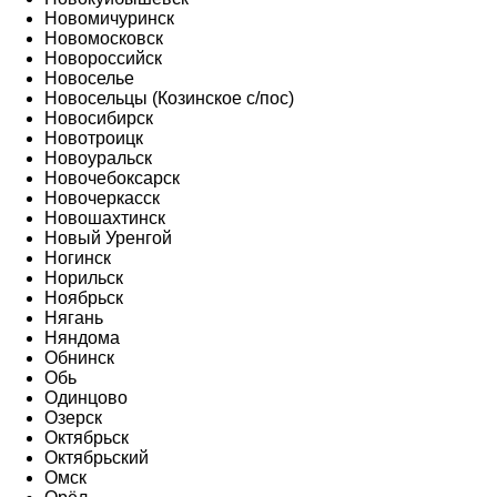
Новомичуринск
Новомосковск
Новороссийск
Новоселье
Новосельцы (Козинское с/пос)
Новосибирск
Новотроицк
Новоуральск
Новочебоксарск
Новочеркасск
Новошахтинск
Новый Уренгой
Ногинск
Норильск
Ноябрьск
Нягань
Няндома
Обнинск
Обь
Одинцово
Озерск
Октябрьск
Октябрьский
Омск