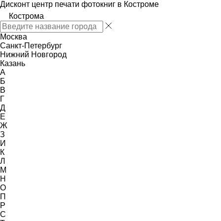
Дисконт центр печати фотокниг в Костроме
Кострома
Москва
Санкт-Петербург
Нижний Новгород
Казань
А
Б
В
Г
Д
Е
Ж
З
И
К
Л
М
Н
О
П
Р
С