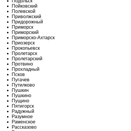
Подольск
Пойковский
Полевской
Приволжский
Придорожный
Приморск
Приморский
Приморско-Ахтарск
Приозерск
Прокопьевск
Пролетарск
Пролетарский
Протвино
Прохладный
Псков
Пугачев
Путилково
Пушкин
Пушкино
Пущино
Пятигорск
Радужный
Разумное
Раменское
Рассказово