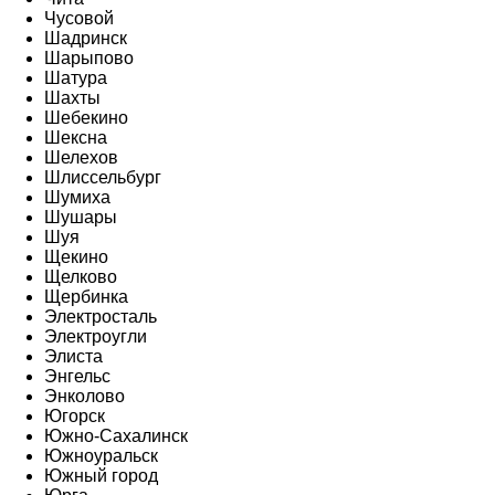
Чусовой
Шадринск
Шарыпово
Шатура
Шахты
Шебекино
Шексна
Шелехов
Шлиссельбург
Шумиха
Шушары
Шуя
Щекино
Щелково
Щербинка
Электросталь
Электроугли
Элиста
Энгельс
Энколово
Югорск
Южно-Сахалинск
Южноуральск
Южный город