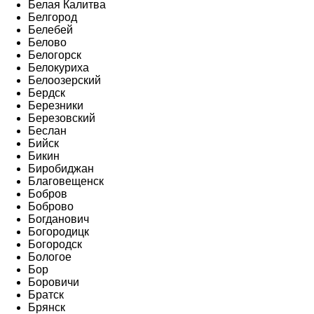
Белая Калитва
Белгород
Белебей
Белово
Белогорск
Белокуриха
Белоозерский
Бердск
Березники
Березовский
Беслан
Бийск
Бикин
Биробиджан
Благовещенск
Бобров
Боброво
Богданович
Богородицк
Богородск
Бологое
Бор
Боровичи
Братск
Брянск