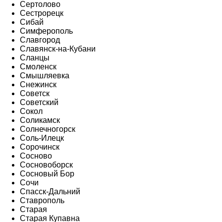
Сертолово
Сестрорецк
Сибай
Симферополь
Славгород
Славянск-на-Кубани
Сланцы
Смоленск
Смышляевка
Снежинск
Советск
Советский
Сокол
Соликамск
Солнечногорск
Соль-Илецк
Сорочинск
Сосново
Сосновоборск
Сосновый Бор
Сочи
Спасск-Дальний
Ставрополь
Старая
Старая Купавна