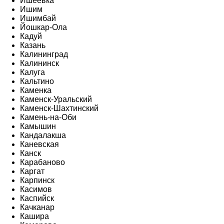
Ишеевка
Ишим
Ишимбай
Йошкар-Ола
Кадуй
Казань
Калининград
Калининск
Калуга
Кальтино
Каменка
Каменск-Уральский
Каменск-Шахтинский
Камень-на-Оби
Камышин
Кандалакша
Каневская
Канск
Карабаново
Каргат
Карпинск
Касимов
Каспийск
Качканар
Кашира