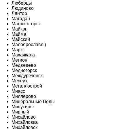
Люберцы
Людиново
Лянтор
Магадан
Магнитогорск
Майкоп
Майма
Майский
Малоярославец
Маркс
Махачкала
Мегион
Медведево
Медногорск
Междуреченск
Мелеуз
Металлострой
Миасс
Миллерово
Минеральные Воды
Минусинск
Мирный
Мисайлово
Михайловка
Михайловск