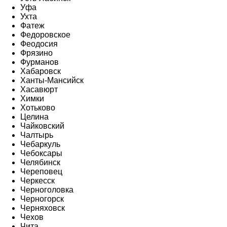
Уфа
Ухта
Фатеж
Федоровское
Феодосия
Фрязино
Фурманов
Хабаровск
Ханты-Мансийск
Хасавюрт
Химки
Хотьково
Целина
Чайковский
Чалтырь
Чебаркуль
Чебоксары
Челябинск
Череповец
Черкесск
Черноголовка
Черногорск
Черняховск
Чехов
Чита