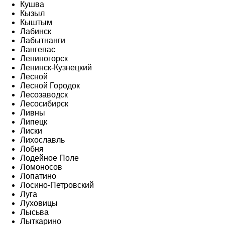
Кушва
Кызыл
Кыштым
Лабинск
Лабытнанги
Лангепас
Лениногорск
Ленинск-Кузнецкий
Лесной
Лесной Городок
Лесозаводск
Лесосибирск
Ливны
Липецк
Лиски
Лихославль
Лобня
Лодейное Поле
Ломоносов
Лопатино
Лосино-Петровский
Луга
Луховицы
Лысьва
Лыткарино