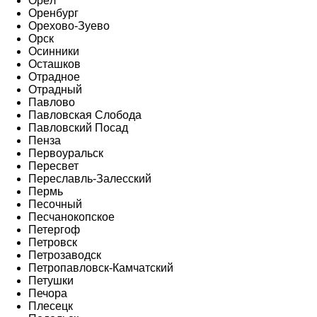
Орёл
Оренбург
Орехово-Зуево
Орск
Осинники
Осташков
Отрадное
Отрадный
Павлово
Павловская Слобода
Павловский Посад
Пенза
Первоуральск
Пересвет
Переславль-Залесский
Пермь
Песочный
Песчанокопское
Петергоф
Петровск
Петрозаводск
Петропавловск-Камчатский
Петушки
Печора
Плесецк