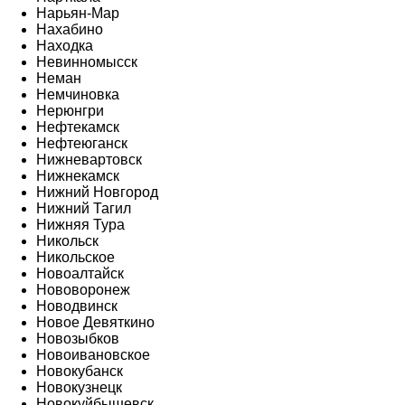
Нарьян-Мар
Нахабино
Находка
Невинномысск
Неман
Немчиновка
Нерюнгри
Нефтекамск
Нефтеюганск
Нижневартовск
Нижнекамск
Нижний Новгород
Нижний Тагил
Нижняя Тура
Никольск
Никольское
Новоалтайск
Нововоронеж
Новодвинск
Новое Девяткино
Новозыбков
Новоивановское
Новокубанск
Новокузнецк
Новокуйбышевск