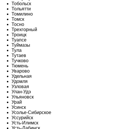
Тобольск
Тольятти
Томилино
Томск
Тосно
Трехгорный
Троицк
Туапсе
Туймазы
Тула
Тутаев
Тучково
Тюмень
Уварово
Удельная
Удомля
Узловая
Улан-Удэ
Ульяновск
Урай
Усинск
Усолье-Сибирское
Уссурийск
Усть-Илимск
Усть-Лабинск