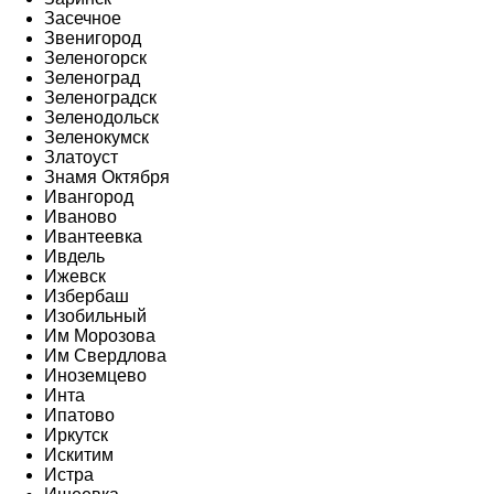
Засечное
Звенигород
Зеленогорск
Зеленоград
Зеленоградск
Зеленодольск
Зеленокумск
Златоуст
Знамя Октября
Ивангород
Иваново
Ивантеевка
Ивдель
Ижевск
Избербаш
Изобильный
Им Морозова
Им Свердлова
Иноземцево
Инта
Ипатово
Иркутск
Искитим
Истра