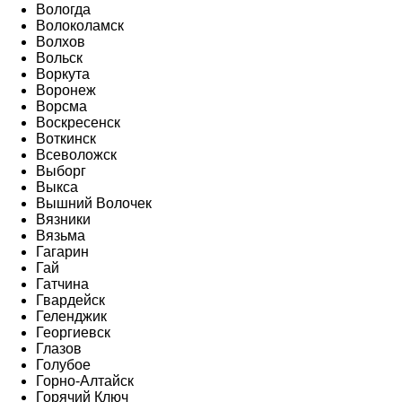
Вологда
Волоколамск
Волхов
Вольск
Воркута
Воронеж
Ворсма
Воскресенск
Воткинск
Всеволожск
Выборг
Выкса
Вышний Волочек
Вязники
Вязьма
Гагарин
Гай
Гатчина
Гвардейск
Геленджик
Георгиевск
Глазов
Голубое
Горно-Алтайск
Горячий Ключ