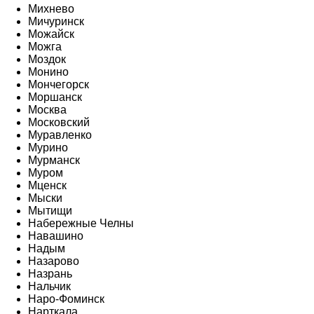
Михнево
Мичуринск
Можайск
Можга
Моздок
Монино
Мончегорск
Моршанск
Москва
Московский
Муравленко
Мурино
Мурманск
Муром
Мценск
Мыски
Мытищи
Набережные Челны
Навашино
Надым
Назарово
Назрань
Нальчик
Наро-Фоминск
Нарткала