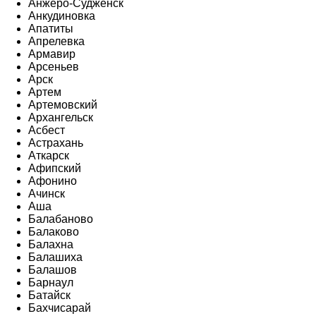
Анжеро-Судженск
Анкудиновка
Апатиты
Апрелевка
Армавир
Арсеньев
Арск
Артем
Артемовский
Архангельск
Асбест
Астрахань
Аткарск
Афипский
Афонино
Ачинск
Аша
Балабаново
Балаково
Балахна
Балашиха
Балашов
Барнаул
Батайск
Бахчисарай