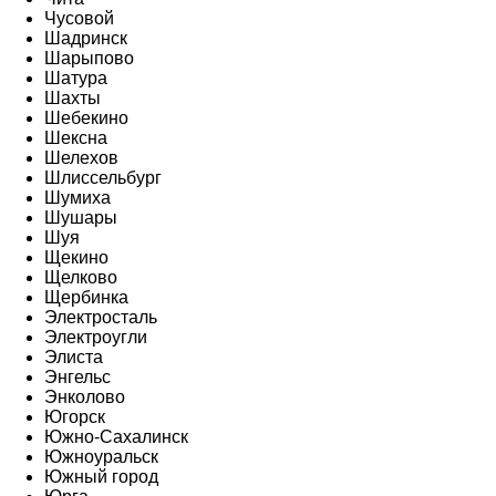
Чусовой
Шадринск
Шарыпово
Шатура
Шахты
Шебекино
Шексна
Шелехов
Шлиссельбург
Шумиха
Шушары
Шуя
Щекино
Щелково
Щербинка
Электросталь
Электроугли
Элиста
Энгельс
Энколово
Югорск
Южно-Сахалинск
Южноуральск
Южный город