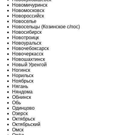
Новомичуринск
Новомосковск
Новороссийск
Новоселье
Новосельцы (Козинское с/пос)
Новосибирск
Новотроицк
Новоуральск
Новочебоксарск
Новочеркасск
Новошахтинск
Новый Уренгой
Ногинск
Норильск
Ноябрьск
Нягань
Няндома
Обнинск
Обь
Одинцово
Озерск
Октябрьск
Октябрьский
Омск