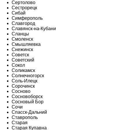
Сертолово
Сестрорецк
Сибай
Симферополь
Славгород
Славянск-на-Кубани
Сланцы
Смоленск
Смышляевка
Снежинск
Советск
Советский
Сокол
Соликамск
Солнечногорск
Соль-Илецк
Сорочинск
Сосново
Сосновоборск
Сосновый Бор
Сочи
Спасск-Дальний
Ставрополь
Старая
Старая Купавна