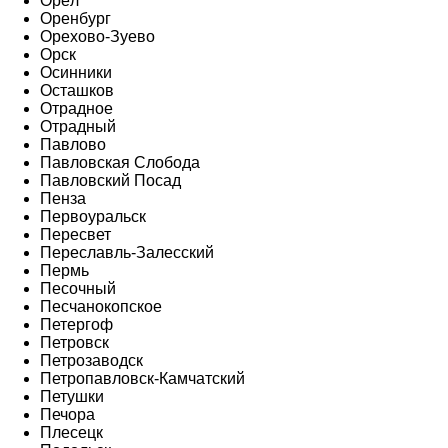
Орёл
Оренбург
Орехово-Зуево
Орск
Осинники
Осташков
Отрадное
Отрадный
Павлово
Павловская Слобода
Павловский Посад
Пенза
Первоуральск
Пересвет
Переславль-Залесский
Пермь
Песочный
Песчанокопское
Петергоф
Петровск
Петрозаводск
Петропавловск-Камчатский
Петушки
Печора
Плесецк