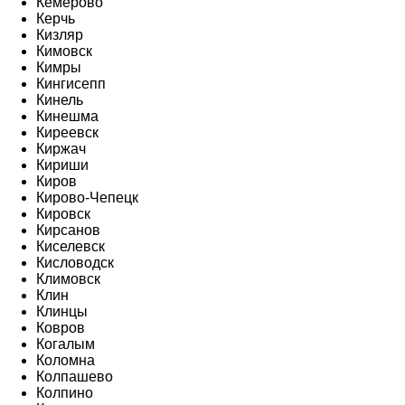
Кемерово
Керчь
Кизляр
Кимовск
Кимры
Кингисепп
Кинель
Кинешма
Киреевск
Киржач
Кириши
Киров
Кирово-Чепецк
Кировск
Кирсанов
Киселевск
Кисловодск
Климовск
Клин
Клинцы
Ковров
Когалым
Коломна
Колпашево
Колпино