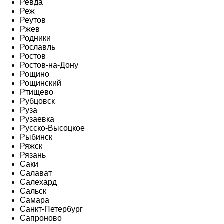
Ревда
Реж
Реутов
Ржев
Родники
Рославль
Ростов
Ростов-на-Дону
Рощино
Рощинский
Ртищево
Рубцовск
Руза
Рузаевка
Русско-Высоцкое
Рыбинск
Ряжск
Рязань
Саки
Салават
Салехард
Сальск
Самара
Санкт-Петербург
Сапроново