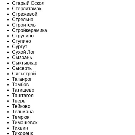
Старый Оскол
Стерлитамак
Стрежевой
Стрельна
Строитель
Стройкерамика
Струнино
Ступино
Сургут
Сухой Лог
Сызрань
Сыктывкар
Сысерть
Сясьстрой
Таганрог
Тамбов
Татищево
Таштагол
Тверь
Тейково
Тельмана
Темрюк
Тимашевск
Тихвин
Тихорецк