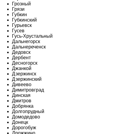
Грозный
Грязи
Губкин
Губкинский
Гурьевск
Гусев
Гусь-Хрустальный
Дальнегорск
Дальнереченск
Дедовск
Дербент
Десногорск
Джанкой
Дзержинск
Дзержинский
Дивеево
Димитровград
Динская
Дмитров
Добрянка
Долгопрудный
Домодедово
Донецк
Дорогобуж
Дрожжино