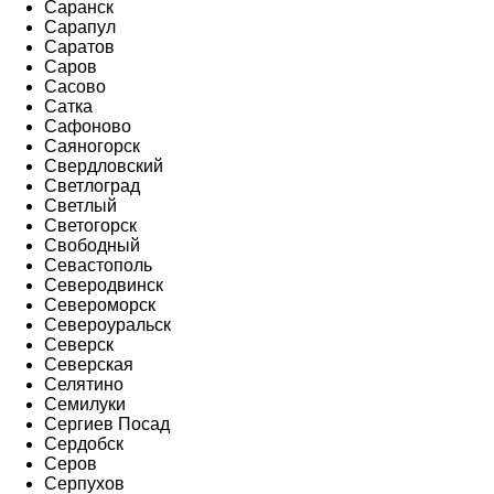
Саранск
Сарапул
Саратов
Саров
Сасово
Сатка
Сафоново
Саяногорск
Свердловский
Светлоград
Светлый
Светогорск
Свободный
Севастополь
Северодвинск
Североморск
Североуральск
Северск
Северская
Селятино
Семилуки
Сергиев Посад
Сердобск
Серов
Серпухов