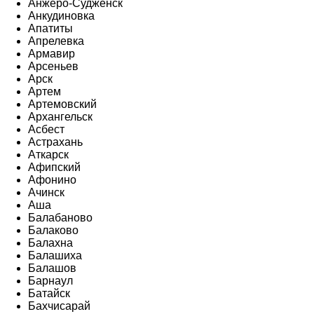
Анжеро-Судженск
Анкудиновка
Апатиты
Апрелевка
Армавир
Арсеньев
Арск
Артем
Артемовский
Архангельск
Асбест
Астрахань
Аткарск
Афипский
Афонино
Ачинск
Аша
Балабаново
Балаково
Балахна
Балашиха
Балашов
Барнаул
Батайск
Бахчисарай