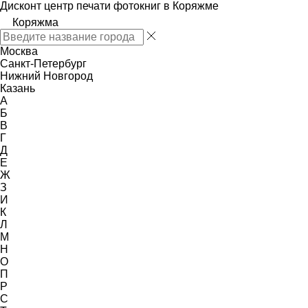
Дисконт центр печати фотокниг в Коряжме
Коряжма
Москва
Санкт-Петербург
Нижний Новгород
Казань
А
Б
В
Г
Д
Е
Ж
З
И
К
Л
М
Н
О
П
Р
С