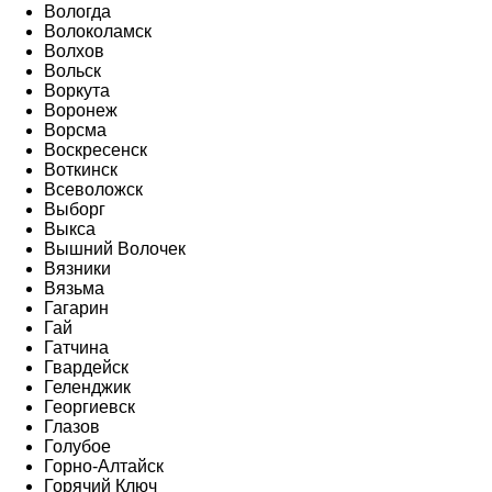
Вологда
Волоколамск
Волхов
Вольск
Воркута
Воронеж
Ворсма
Воскресенск
Воткинск
Всеволожск
Выборг
Выкса
Вышний Волочек
Вязники
Вязьма
Гагарин
Гай
Гатчина
Гвардейск
Геленджик
Георгиевск
Глазов
Голубое
Горно-Алтайск
Горячий Ключ