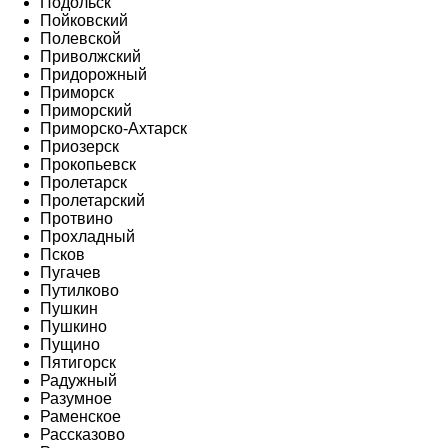
Подольск
Пойковский
Полевской
Приволжский
Придорожный
Приморск
Приморский
Приморско-Ахтарск
Приозерск
Прокопьевск
Пролетарск
Пролетарский
Протвино
Прохладный
Псков
Пугачев
Путилково
Пушкин
Пушкино
Пущино
Пятигорск
Радужный
Разумное
Раменское
Рассказово