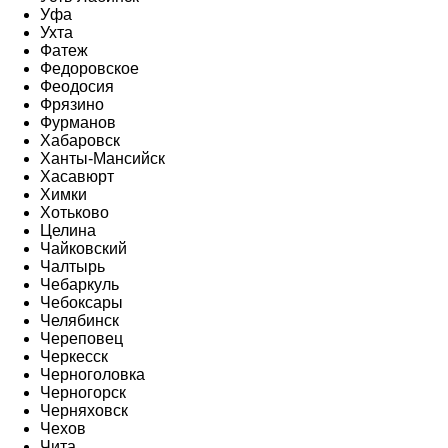
Уфа
Ухта
Фатеж
Федоровское
Феодосия
Фрязино
Фурманов
Хабаровск
Ханты-Мансийск
Хасавюрт
Химки
Хотьково
Целина
Чайковский
Чалтырь
Чебаркуль
Чебоксары
Челябинск
Череповец
Черкесск
Черноголовка
Черногорск
Черняховск
Чехов
Чита