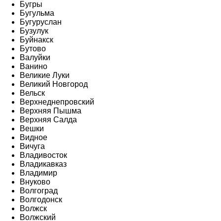
Бугры
Бугульма
Бугуруслан
Бузулук
Буйнакск
Бутово
Валуйки
Ванино
Великие Луки
Великий Новгород
Вельск
Верхнеднепровский
Верхняя Пышма
Верхняя Салда
Вешки
Видное
Вичуга
Владивосток
Владикавказ
Владимир
Внуково
Волгоград
Волгодонск
Волжск
Волжский