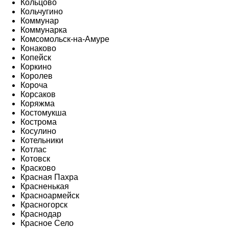
Кольцово
Кольчугино
Коммунар
Коммунарка
Комсомольск-на-Амуре
Конаково
Копейск
Коркино
Королев
Короча
Корсаков
Коряжма
Костомукша
Кострома
Косулино
Котельники
Котлас
Котовск
Красково
Красная Пахра
Красненькая
Красноармейск
Красногорск
Краснодар
Красное Село