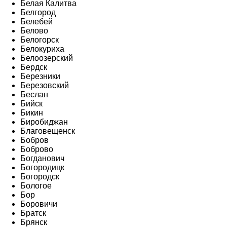
Белая Калитва
Белгород
Белебей
Белово
Белогорск
Белокуриха
Белоозерский
Бердск
Березники
Березовский
Беслан
Бийск
Бикин
Биробиджан
Благовещенск
Бобров
Боброво
Богданович
Богородицк
Богородск
Бологое
Бор
Боровичи
Братск
Брянск