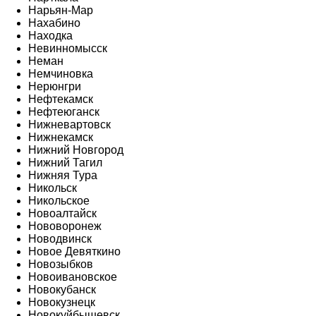
Нарьян-Мар
Нахабино
Находка
Невинномысск
Неман
Немчиновка
Нерюнгри
Нефтекамск
Нефтеюганск
Нижневартовск
Нижнекамск
Нижний Новгород
Нижний Тагил
Нижняя Тура
Никольск
Никольское
Новоалтайск
Нововоронеж
Новодвинск
Новое Девяткино
Новозыбков
Новоивановское
Новокубанск
Новокузнецк
Новокуйбышевск