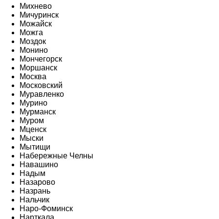
Михнево
Мичуринск
Можайск
Можга
Моздок
Монино
Мончегорск
Моршанск
Москва
Московский
Муравленко
Мурино
Мурманск
Муром
Мценск
Мыски
Мытищи
Набережные Челны
Навашино
Надым
Назарово
Назрань
Нальчик
Наро-Фоминск
Нарткала