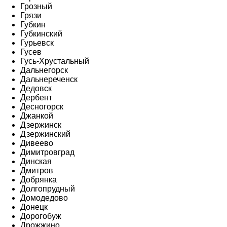
Грозный
Грязи
Губкин
Губкинский
Гурьевск
Гусев
Гусь-Хрустальный
Дальнегорск
Дальнереченск
Дедовск
Дербент
Десногорск
Джанкой
Дзержинск
Дзержинский
Дивеево
Димитровград
Динская
Дмитров
Добрянка
Долгопрудный
Домодедово
Донецк
Дорогобуж
Дрожжино