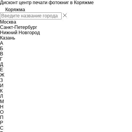
Дисконт центр печати фотокниг в Коряжме
Коряжма
Москва
Санкт-Петербург
Нижний Новгород
Казань
А
Б
В
Г
Д
Е
Ж
З
И
К
Л
М
Н
О
П
Р
С