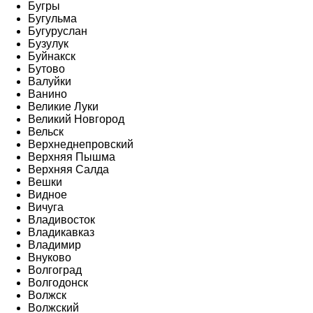
Бугры
Бугульма
Бугуруслан
Бузулук
Буйнакск
Бутово
Валуйки
Ванино
Великие Луки
Великий Новгород
Вельск
Верхнеднепровский
Верхняя Пышма
Верхняя Салда
Вешки
Видное
Вичуга
Владивосток
Владикавказ
Владимир
Внуково
Волгоград
Волгодонск
Волжск
Волжский