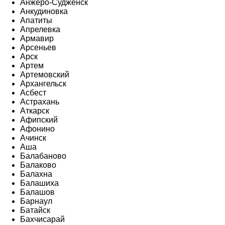
Анжеро-Судженск
Анкудиновка
Апатиты
Апрелевка
Армавир
Арсеньев
Арск
Артем
Артемовский
Архангельск
Асбест
Астрахань
Аткарск
Афипский
Афонино
Ачинск
Аша
Балабаново
Балаково
Балахна
Балашиха
Балашов
Барнаул
Батайск
Бахчисарай