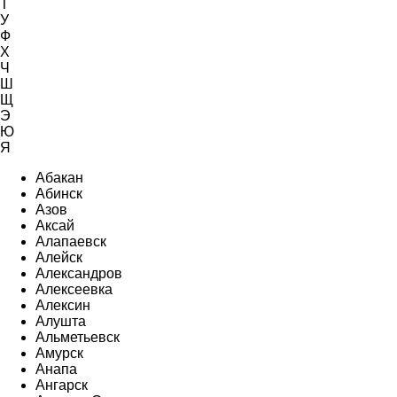
Т
У
Ф
Х
Ч
Ш
Щ
Э
Ю
Я
Абакан
Абинск
Азов
Аксай
Алапаевск
Алейск
Александров
Алексеевка
Алексин
Алушта
Альметьевск
Амурск
Анапа
Ангарск