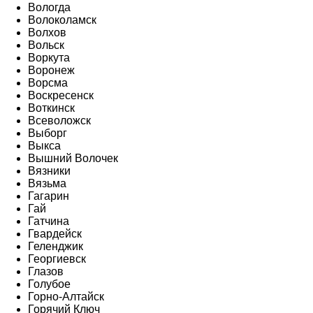
Вологда
Волоколамск
Волхов
Вольск
Воркута
Воронеж
Ворсма
Воскресенск
Воткинск
Всеволожск
Выборг
Выкса
Вышний Волочек
Вязники
Вязьма
Гагарин
Гай
Гатчина
Гвардейск
Геленджик
Георгиевск
Глазов
Голубое
Горно-Алтайск
Горячий Ключ