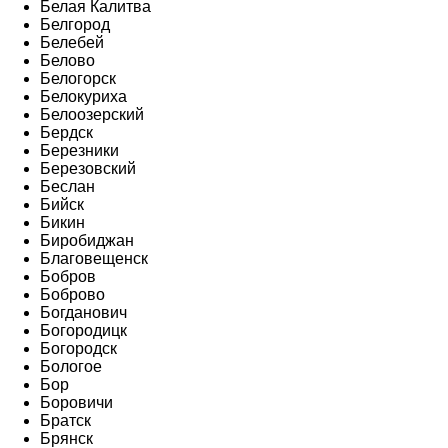
Белая Калитва
Белгород
Белебей
Белово
Белогорск
Белокуриха
Белоозерский
Бердск
Березники
Березовский
Беслан
Бийск
Бикин
Биробиджан
Благовещенск
Бобров
Боброво
Богданович
Богородицк
Богородск
Бологое
Бор
Боровичи
Братск
Брянск