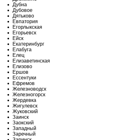
Дубна
Дубовое
Дятьково
Евпатория
Егорлыкская
Егорьевск
Ейск
Екатеринбург
Елабуга
Елец
Елизаветинская
Елизово
Ершов
Ессентуки
Ефремов
Железноводск
Железногорск
Жердевка
Жигулевск
Жуковский
Заинск
Заокский
Западный
Заречный
Заринск