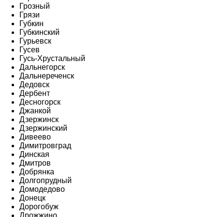
Грозный
Грязи
Губкин
Губкинский
Гурьевск
Гусев
Гусь-Хрустальный
Дальнегорск
Дальнереченск
Дедовск
Дербент
Десногорск
Джанкой
Дзержинск
Дзержинский
Дивеево
Димитровград
Динская
Дмитров
Добрянка
Долгопрудный
Домодедово
Донецк
Дорогобуж
Дрожжино