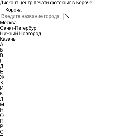
Дисконт центр печати фотокниг в Короче
Короча
Москва
Санкт-Петербург
Нижний Новгород
Казань
А
Б
В
Г
Д
Е
Ж
З
И
К
Л
М
Н
О
П
Р
С