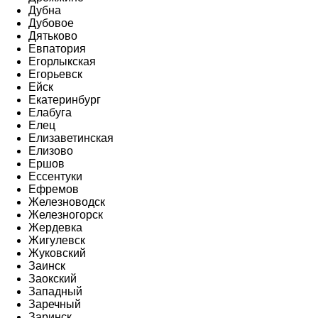
Дубна
Дубовое
Дятьково
Евпатория
Егорлыкская
Егорьевск
Ейск
Екатеринбург
Елабуга
Елец
Елизаветинская
Елизово
Ершов
Ессентуки
Ефремов
Железноводск
Железногорск
Жердевка
Жигулевск
Жуковский
Заинск
Заокский
Западный
Заречный
Заринск