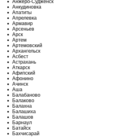
Анжеро-Судженск
Анкудиновка
Апатиты
Апрелевка
Армавир
Арсеньев
Арск
Артем
Артемовский
Архангельск
Асбест
Астрахань
Аткарск
Афипский
Афонино
Ачинск
Аша
Балабаново
Балаково
Балахна
Балашиха
Балашов
Барнаул
Батайск
Бахчисарай