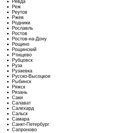
Ревда
Реж
Реутов
Ржев
Родники
Рославль
Ростов
Ростов-на-Дону
Рощино
Рощинский
Ртищево
Рубцовск
Руза
Рузаевка
Русско-Высоцкое
Рыбинск
Ряжск
Рязань
Саки
Салават
Салехард
Сальск
Самара
Санкт-Петербург
Сапроново