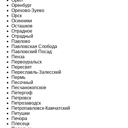
Орёл
Оренбург
Орехово-Зуево
Орск
Осинники
Осташков
Отрадное
Отрадный
Павлово
Павловская Слобода
Павловский Посад
Пенза
Первоуральск
Пересвет
Переславль-Залесский
Пермь
Песочный
Песчанокопское
Петергоф
Петровск
Петрозаводск
Петропавловск-Камчатский
Петушки
Печора
Плесецк