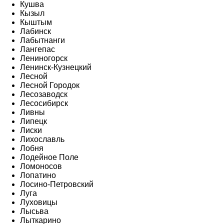
Кушва
Кызыл
Кыштым
Лабинск
Лабытнанги
Лангепас
Лениногорск
Ленинск-Кузнецкий
Лесной
Лесной Городок
Лесозаводск
Лесосибирск
Ливны
Липецк
Лиски
Лихославль
Лобня
Лодейное Поле
Ломоносов
Лопатино
Лосино-Петровский
Луга
Луховицы
Лысьва
Лыткарино