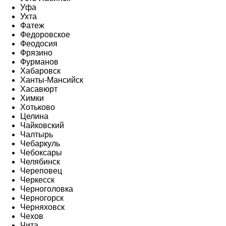
Уфа
Ухта
Фатеж
Федоровское
Феодосия
Фрязино
Фурманов
Хабаровск
Ханты-Мансийск
Хасавюрт
Химки
Хотьково
Целина
Чайковский
Чалтырь
Чебаркуль
Чебоксары
Челябинск
Череповец
Черкесск
Черноголовка
Черногорск
Черняховск
Чехов
Чита