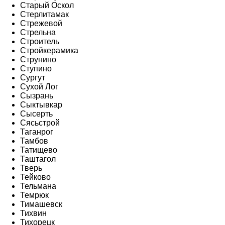
Старый Оскол
Стерлитамак
Стрежевой
Стрельна
Строитель
Стройкерамика
Струнино
Ступино
Сургут
Сухой Лог
Сызрань
Сыктывкар
Сысерть
Сясьстрой
Таганрог
Тамбов
Татищево
Таштагол
Тверь
Тейково
Тельмана
Темрюк
Тимашевск
Тихвин
Тихорецк