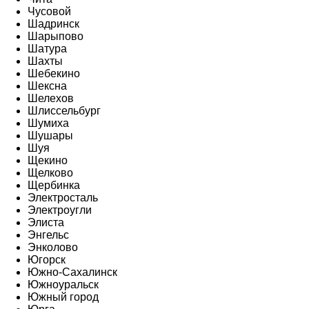
Чусовой
Шадринск
Шарыпово
Шатура
Шахты
Шебекино
Шексна
Шелехов
Шлиссельбург
Шумиха
Шушары
Шуя
Щекино
Щелково
Щербинка
Электросталь
Электроугли
Элиста
Энгельс
Энколово
Югорск
Южно-Сахалинск
Южноуральск
Южный город