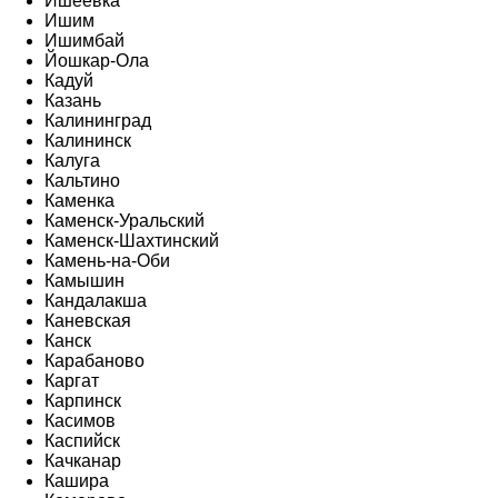
Ишеевка
Ишим
Ишимбай
Йошкар-Ола
Кадуй
Казань
Калининград
Калининск
Калуга
Кальтино
Каменка
Каменск-Уральский
Каменск-Шахтинский
Камень-на-Оби
Камышин
Кандалакша
Каневская
Канск
Карабаново
Каргат
Карпинск
Касимов
Каспийск
Качканар
Кашира