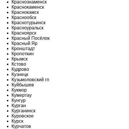
Краснознаменск
Краснокаменск
Краснокамск
Краснообск
Краснотурьинск
Красноуральск
Красноярск
Красный Посёлок
Красный Яр
Кронштадт
Кропоткин
Крымск
Кстово
Кудрово
Кузнецк
Кузьмоловский гп
Куйбышев
Кукмор
Кумертау
Кунгур
Курган
Курганинск
Куровское
Курск
Курчатов