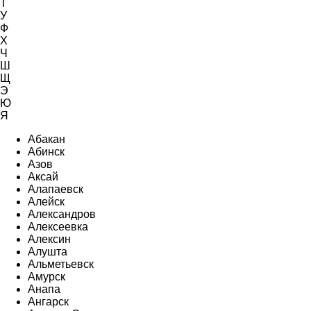
Т
У
Ф
Х
Ч
Ш
Щ
Э
Ю
Я
Абакан
Абинск
Азов
Аксай
Алапаевск
Алейск
Александров
Алексеевка
Алексин
Алушта
Альметьевск
Амурск
Анапа
Ангарск