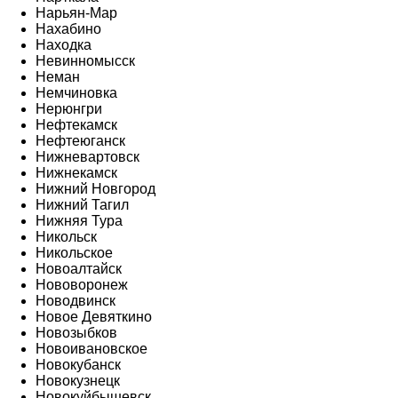
Нарьян-Мар
Нахабино
Находка
Невинномысск
Неман
Немчиновка
Нерюнгри
Нефтекамск
Нефтеюганск
Нижневартовск
Нижнекамск
Нижний Новгород
Нижний Тагил
Нижняя Тура
Никольск
Никольское
Новоалтайск
Нововоронеж
Новодвинск
Новое Девяткино
Новозыбков
Новоивановское
Новокубанск
Новокузнецк
Новокуйбышевск