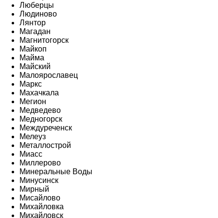
Люберцы
Людиново
Лянтор
Магадан
Магнитогорск
Майкоп
Майма
Майский
Малоярославец
Маркс
Махачкала
Мегион
Медведево
Медногорск
Междуреченск
Мелеуз
Металлострой
Миасс
Миллерово
Минеральные Воды
Минусинск
Мирный
Мисайлово
Михайловка
Михайловск