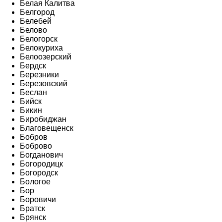
Белая Калитва
Белгород
Белебей
Белово
Белогорск
Белокуриха
Белоозерский
Бердск
Березники
Березовский
Беслан
Бийск
Бикин
Биробиджан
Благовещенск
Бобров
Боброво
Богданович
Богородицк
Богородск
Бологое
Бор
Боровичи
Братск
Брянск