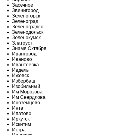
Засечное
Звенигород
Зеленогорск
Зеленоград
Зеленоградск
Зеленодольск
Зеленокумск
Златоуст
Знамя Октября
Ивангород
Иваново
Ивантеевка
Ивдель
Ижевск
Избербаш
Изобильный
Им Морозова
Им Свердлова
Иноземцево
Инта
Ипатово
Иркутск
Искитим
Истра