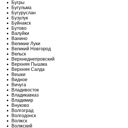
Бугры
Бугульма
Бугуруслан
Бузулук
Буйнакск
Бутово
Валуйки
Ванино
Великие Луки
Великий Новгород
Вельск
Верхнеднепровский
Верхняя Пышма
Верхняя Салда
Вешки
Видное
Вичуга
Владивосток
Владикавказ
Владимир
Внуково
Волгоград
Волгодонск
Волжск
Волжский