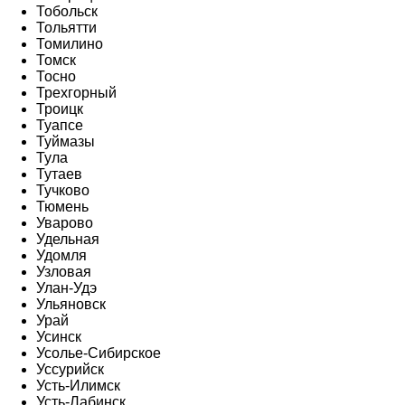
Тобольск
Тольятти
Томилино
Томск
Тосно
Трехгорный
Троицк
Туапсе
Туймазы
Тула
Тутаев
Тучково
Тюмень
Уварово
Удельная
Удомля
Узловая
Улан-Удэ
Ульяновск
Урай
Усинск
Усолье-Сибирское
Уссурийск
Усть-Илимск
Усть-Лабинск