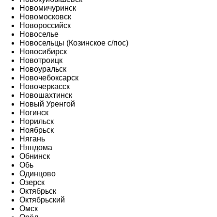
Новомичуринск
Новомосковск
Новороссийск
Новоселье
Новосельцы (Козинское с/пос)
Новосибирск
Новотроицк
Новоуральск
Новочебоксарск
Новочеркасск
Новошахтинск
Новый Уренгой
Ногинск
Норильск
Ноябрьск
Нягань
Няндома
Обнинск
Обь
Одинцово
Озерск
Октябрьск
Октябрьский
Омск