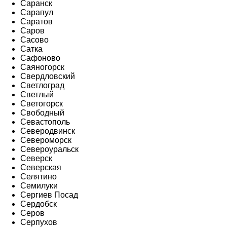
Саранск
Сарапул
Саратов
Саров
Сасово
Сатка
Сафоново
Саяногорск
Свердловский
Светлоград
Светлый
Светогорск
Свободный
Севастополь
Северодвинск
Североморск
Североуральск
Северск
Северская
Селятино
Семилуки
Сергиев Посад
Сердобск
Серов
Серпухов