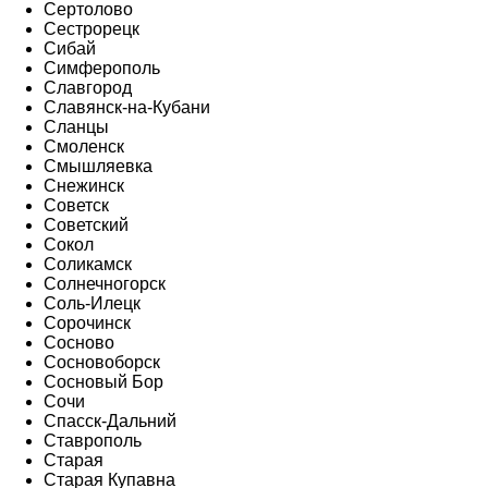
Сертолово
Сестрорецк
Сибай
Симферополь
Славгород
Славянск-на-Кубани
Сланцы
Смоленск
Смышляевка
Снежинск
Советск
Советский
Сокол
Соликамск
Солнечногорск
Соль-Илецк
Сорочинск
Сосново
Сосновоборск
Сосновый Бор
Сочи
Спасск-Дальний
Ставрополь
Старая
Старая Купавна