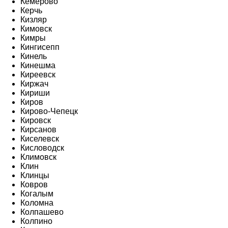
Кемерово
Керчь
Кизляр
Кимовск
Кимры
Кингисепп
Кинель
Кинешма
Киреевск
Киржач
Кириши
Киров
Кирово-Чепецк
Кировск
Кирсанов
Киселевск
Кисловодск
Климовск
Клин
Клинцы
Ковров
Когалым
Коломна
Колпашево
Колпино