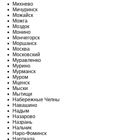
Михнево
Мичуринск
Можайск
Можга
Моздок
Монино
Мончегорск
Моршанск
Москва
Московский
Муравленко
Мурино
Мурманск
Муром
Мценск
Мыски
Мытищи
Набережные Челны
Навашино
Надым
Назарово
Назрань
Нальчик
Наро-Фоминск
Нарткала