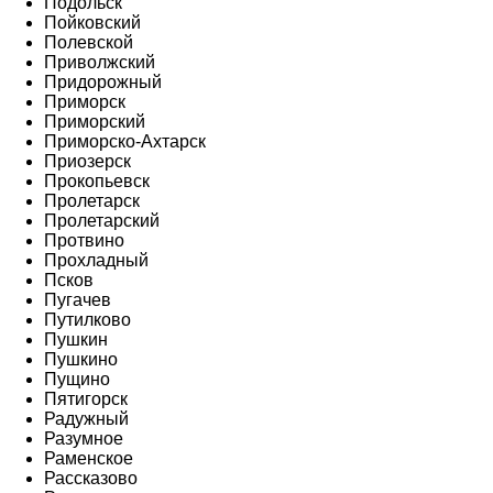
Подольск
Пойковский
Полевской
Приволжский
Придорожный
Приморск
Приморский
Приморско-Ахтарск
Приозерск
Прокопьевск
Пролетарск
Пролетарский
Протвино
Прохладный
Псков
Пугачев
Путилково
Пушкин
Пушкино
Пущино
Пятигорск
Радужный
Разумное
Раменское
Рассказово