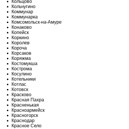
Кольцово
Кольчугино
Коммунар
Коммунарка
Комсомольск-на-Амуре
Конаково
Копейск
Коркино
Королев
Короча
Корсаков
Коряжма
Костомукша
Кострома
Косулино
Котельники
Котлас
Котовск
Красково
Красная Пахра
Красненькая
Красноармейск
Красногорск
Краснодар
Красное Село