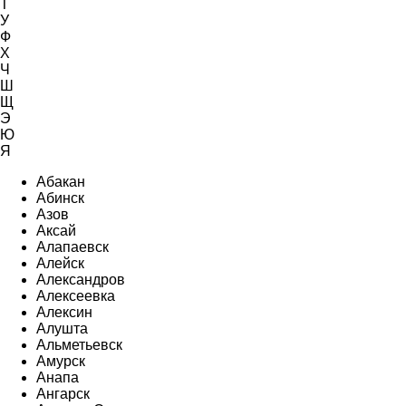
Т
У
Ф
Х
Ч
Ш
Щ
Э
Ю
Я
Абакан
Абинск
Азов
Аксай
Алапаевск
Алейск
Александров
Алексеевка
Алексин
Алушта
Альметьевск
Амурск
Анапа
Ангарск