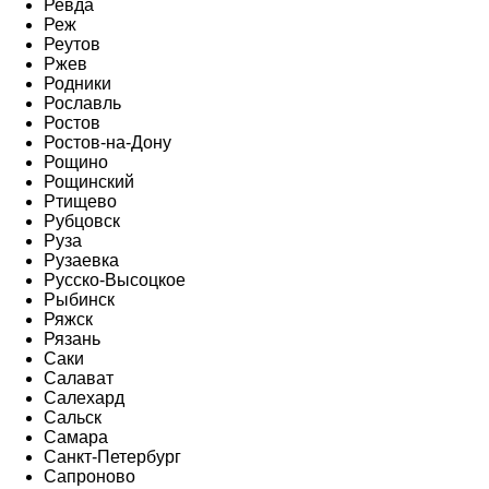
Ревда
Реж
Реутов
Ржев
Родники
Рославль
Ростов
Ростов-на-Дону
Рощино
Рощинский
Ртищево
Рубцовск
Руза
Рузаевка
Русско-Высоцкое
Рыбинск
Ряжск
Рязань
Саки
Салават
Салехард
Сальск
Самара
Санкт-Петербург
Сапроново