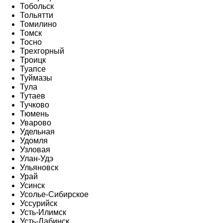
Тобольск
Тольятти
Томилино
Томск
Тосно
Трехгорный
Троицк
Туапсе
Туймазы
Тула
Тутаев
Тучково
Тюмень
Уварово
Удельная
Удомля
Узловая
Улан-Удэ
Ульяновск
Урай
Усинск
Усолье-Сибирское
Уссурийск
Усть-Илимск
Усть-Лабинск