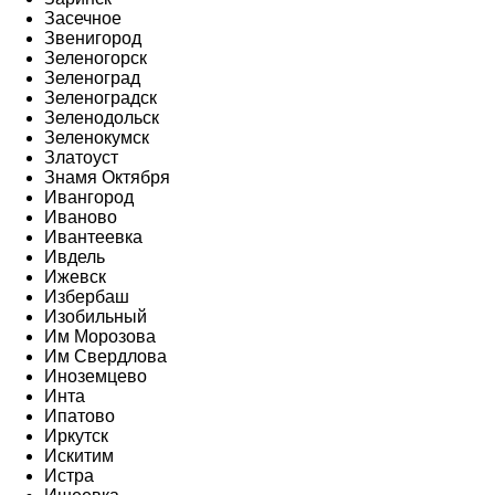
Засечное
Звенигород
Зеленогорск
Зеленоград
Зеленоградск
Зеленодольск
Зеленокумск
Златоуст
Знамя Октября
Ивангород
Иваново
Ивантеевка
Ивдель
Ижевск
Избербаш
Изобильный
Им Морозова
Им Свердлова
Иноземцево
Инта
Ипатово
Иркутск
Искитим
Истра