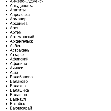
Анжеро-Судженск
Анкудиновка
Апатиты
Апрелевка
Армавир
Арсеньев
Арск
Артем
Артемовский
Архангельск
Асбест
Астрахань
Аткарск
Афипский
Афонино
Ачинск
Аша
Балабаново
Балаково
Балахна
Балашиха
Балашов
Барнаул
Батайск
Бахчисарай