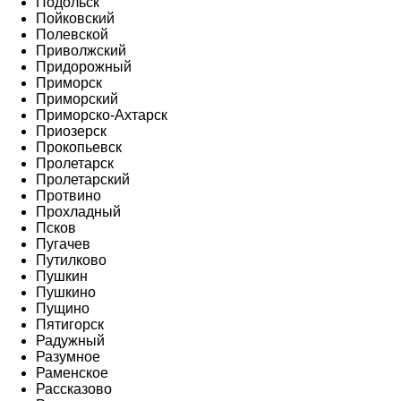
Подольск
Пойковский
Полевской
Приволжский
Придорожный
Приморск
Приморский
Приморско-Ахтарск
Приозерск
Прокопьевск
Пролетарск
Пролетарский
Протвино
Прохладный
Псков
Пугачев
Путилково
Пушкин
Пушкино
Пущино
Пятигорск
Радужный
Разумное
Раменское
Рассказово