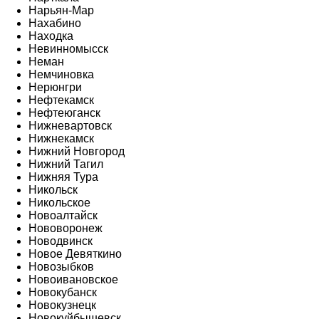
Нарьян-Мар
Нахабино
Находка
Невинномысск
Неман
Немчиновка
Нерюнгри
Нефтекамск
Нефтеюганск
Нижневартовск
Нижнекамск
Нижний Новгород
Нижний Тагил
Нижняя Тура
Никольск
Никольское
Новоалтайск
Нововоронеж
Новодвинск
Новое Девяткино
Новозыбков
Новоивановское
Новокубанск
Новокузнецк
Новокуйбышевск