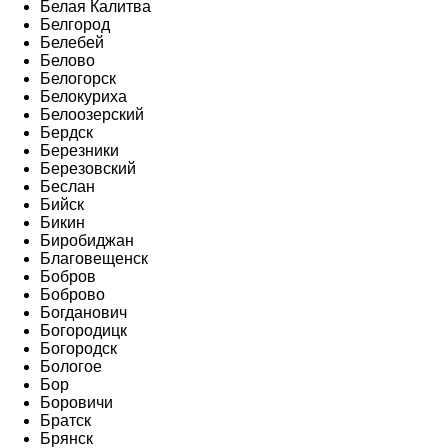
Белая Калитва
Белгород
Белебей
Белово
Белогорск
Белокуриха
Белоозерский
Бердск
Березники
Березовский
Беслан
Бийск
Бикин
Биробиджан
Благовещенск
Бобров
Боброво
Богданович
Богородицк
Богородск
Бологое
Бор
Боровичи
Братск
Брянск