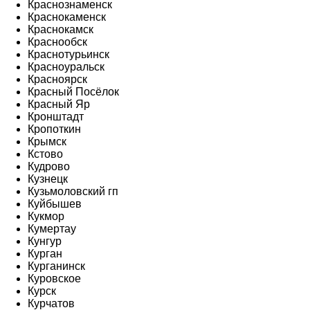
Краснознаменск
Краснокаменск
Краснокамск
Краснообск
Краснотурьинск
Красноуральск
Красноярск
Красный Посёлок
Красный Яр
Кронштадт
Кропоткин
Крымск
Кстово
Кудрово
Кузнецк
Кузьмоловский гп
Куйбышев
Кукмор
Кумертау
Кунгур
Курган
Курганинск
Куровское
Курск
Курчатов