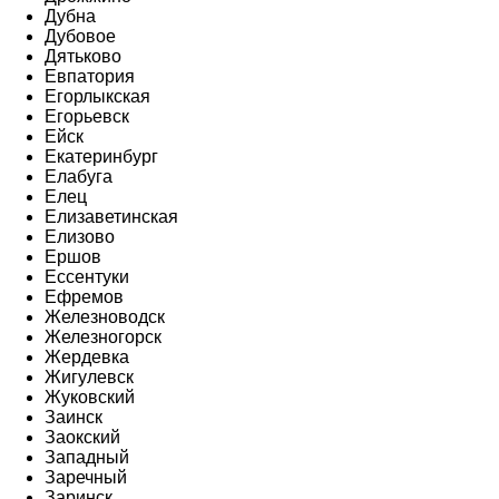
Дубна
Дубовое
Дятьково
Евпатория
Егорлыкская
Егорьевск
Ейск
Екатеринбург
Елабуга
Елец
Елизаветинская
Елизово
Ершов
Ессентуки
Ефремов
Железноводск
Железногорск
Жердевка
Жигулевск
Жуковский
Заинск
Заокский
Западный
Заречный
Заринск