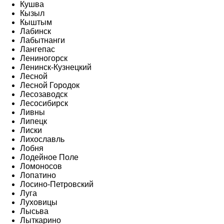
Кушва
Кызыл
Кыштым
Лабинск
Лабытнанги
Лангепас
Лениногорск
Ленинск-Кузнецкий
Лесной
Лесной Городок
Лесозаводск
Лесосибирск
Ливны
Липецк
Лиски
Лихославль
Лобня
Лодейное Поле
Ломоносов
Лопатино
Лосино-Петровский
Луга
Луховицы
Лысьва
Лыткарино