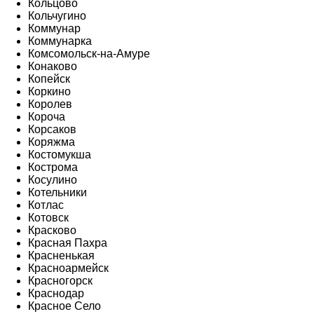
Кольцово
Кольчугино
Коммунар
Коммунарка
Комсомольск-на-Амуре
Конаково
Копейск
Коркино
Королев
Короча
Корсаков
Коряжма
Костомукша
Кострома
Косулино
Котельники
Котлас
Котовск
Красково
Красная Пахра
Красненькая
Красноармейск
Красногорск
Краснодар
Красное Село