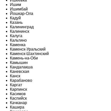
Ишеевка
Ишим
Ишимбай
Йошкар-Ола
Кадуй
Казань
Калининград
Калининск
Калуга
Кальтино
Каменка
Каменск-Уральский
Каменск-Шахтинский
Камень-на-Оби
Камышин
Кандалакша
Каневская
Канск
Карабаново
Каргат
Карпинск
Касимов
Каспийск
Качканар
Кашира