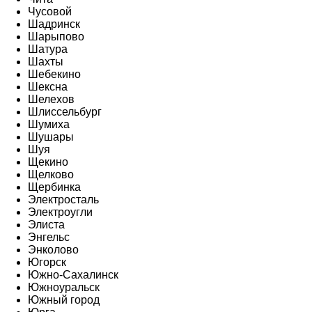
Чусовой
Шадринск
Шарыпово
Шатура
Шахты
Шебекино
Шексна
Шелехов
Шлиссельбург
Шумиха
Шушары
Шуя
Щекино
Щелково
Щербинка
Электросталь
Электроугли
Элиста
Энгельс
Энколово
Югорск
Южно-Сахалинск
Южноуральск
Южный город