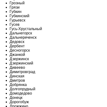
Грозный
Грязи
Губкин
Губкинский
Гурьевск
Гусев
Гусь-Хрустальный
Дальнегорск
Дальнереченск
Дедовск
Дербент
Десногорск
Джанкой
Дзержинск
Дзержинский
Дивеево
Димитровград
Динская
Дмитров
Добрянка
Долгопрудный
Домодедово
Донецк
Дорогобуж
Дрожжино