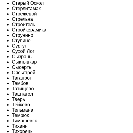
Старый Оскол
Стерлитамак
Стрежевой
Стрельна
Строитель
Стройкерамика
Струнино
Ступино
Сургут
Сухой Лог
Сызрань
Сыктывкар
Сысерть
Сясьстрой
Таганрог
Тамбов
Татищево
Таштагол
Тверь
Тейково
Тельмана
Темрюк
Тимашевск
Тихвин
Тихорецк