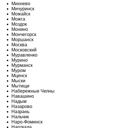
Михнево
Мичуринск
Можайск
Можга
Моздок
Монино
Мончегорск
Моршанск
Москва
Московский
Муравленко
Мурино
Мурманск
Муром
Мценск
Мыски
Мытищи
Набережные Челны
Навашино
Надым
Назарово
Назрань
Нальчик
Наро-Фоминск
Нарткала