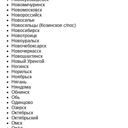
Новомичуринск
Новомосковск
Новороссийск
Новоселье
Новосельцы (Козинское с/пос)
Новосибирск
Новотроицк
Новоуральск
Новочебоксарск
Новочеркасск
Новошахтинск
Новый Уренгой
Ногинск
Норильск
Ноябрьск
Нягань
Няндома
Обнинск
Обь
Одинцово
Озерск
Октябрьск
Октябрьский
Омск