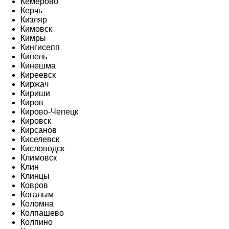
Кемерово
Керчь
Кизляр
Кимовск
Кимры
Кингисепп
Кинель
Кинешма
Киреевск
Киржач
Кириши
Киров
Кирово-Чепецк
Кировск
Кирсанов
Киселевск
Кисловодск
Климовск
Клин
Клинцы
Ковров
Когалым
Коломна
Колпашево
Колпино