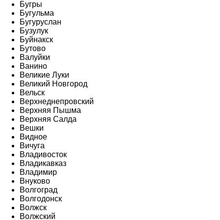
Бугры
Бугульма
Бугуруслан
Бузулук
Буйнакск
Бутово
Валуйки
Ванино
Великие Луки
Великий Новгород
Вельск
Верхнеднепровский
Верхняя Пышма
Верхняя Салда
Вешки
Видное
Вичуга
Владивосток
Владикавказ
Владимир
Внуково
Волгоград
Волгодонск
Волжск
Волжский