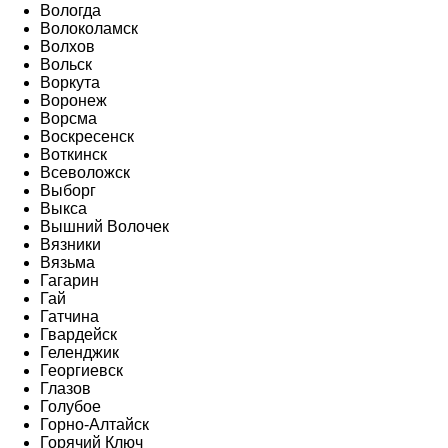
Вологда
Волоколамск
Волхов
Вольск
Воркута
Воронеж
Ворсма
Воскресенск
Воткинск
Всеволожск
Выборг
Выкса
Вышний Волочек
Вязники
Вязьма
Гагарин
Гай
Гатчина
Гвардейск
Геленджик
Георгиевск
Глазов
Голубое
Горно-Алтайск
Горячий Ключ