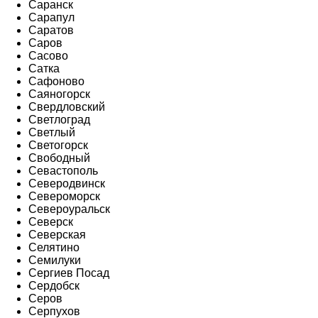
Саранск
Сарапул
Саратов
Саров
Сасово
Сатка
Сафоново
Саяногорск
Свердловский
Светлоград
Светлый
Светогорск
Свободный
Севастополь
Северодвинск
Североморск
Североуральск
Северск
Северская
Селятино
Семилуки
Сергиев Посад
Сердобск
Серов
Серпухов