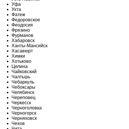
Уфа
Ухта
Фатеж
Федоровское
Феодосия
Фрязино
Фурманов
Хабаровск
Ханты-Мансийск
Хасавюрт
Химки
Хотьково
Целина
Чайковский
Чалтырь
Чебаркуль
Чебоксары
Челябинск
Череповец
Черкесск
Черноголовка
Черногорск
Черняховск
Чехов
Чита