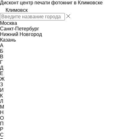
Дисконт центр печати фотокниг в Климовске
Климовск
Москва
Санкт-Петербург
Нижний Новгород
Казань
А
Б
В
Г
Д
Е
Ж
З
И
К
Л
М
Н
О
П
Р
С