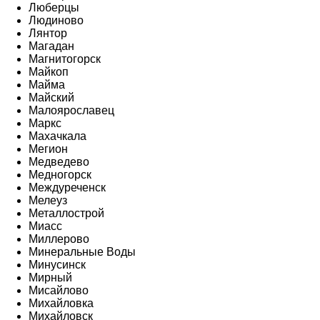
Люберцы
Людиново
Лянтор
Магадан
Магнитогорск
Майкоп
Майма
Майский
Малоярославец
Маркс
Махачкала
Мегион
Медведево
Медногорск
Междуреченск
Мелеуз
Металлострой
Миасс
Миллерово
Минеральные Воды
Минусинск
Мирный
Мисайлово
Михайловка
Михайловск