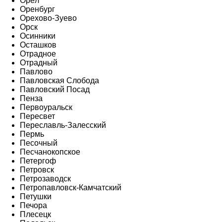
Орёл
Оренбург
Орехово-Зуево
Орск
Осинники
Осташков
Отрадное
Отрадный
Павлово
Павловская Слобода
Павловский Посад
Пенза
Первоуральск
Пересвет
Переславль-Залесский
Пермь
Песочный
Песчанокопское
Петергоф
Петровск
Петрозаводск
Петропавловск-Камчатский
Петушки
Печора
Плесецк