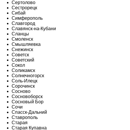
Сертолово
Сестрорецк
Сибай
Симферополь
Славгород
Славянск-на-Кубани
Сланцы
Смоленск
Смышляевка
Снежинск
Советск
Советский
Сокол
Соликамск
Солнечногорск
Соль-Илецк
Сорочинск
Сосново
Сосновоборск
Сосновый Бор
Сочи
Спасск-Дальний
Ставрополь
Старая
Старая Купавна