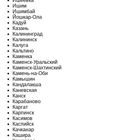
Ишеевка
Ишим
Ишимбай
Йошкар-Ола
Кадуй
Казань
Калининград
Калининск
Калуга
Кальтино
Каменка
Каменск-Уральский
Каменск-Шахтинский
Камень-на-Оби
Камышин
Кандалакша
Каневская
Канск
Карабаново
Каргат
Карпинск
Касимов
Каспийск
Качканар
Кашира