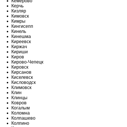
Кемерово
Керчь
Кизляр
Кимовск
Кимры
Кингисепп
Кинель
Кинешма
Киреевск
Киржач
Кириши
Киров
Кирово-Чепецк
Кировск
Кирсанов
Киселевск
Кисловодск
Климовск
Клин
Клинцы
Ковров
Когалым
Коломна
Колпашево
Колпино