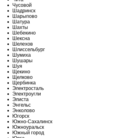
Чусовой
Шадринск
Шарыпово
Шатура
Шахты
Шебекино
Шексна
Шелехов
Шлиссельбург
Шумиха
Шушары
Шуя
Щекино
Щелково
Щербинка
Электросталь
Электроугли
Элиста
Энгельс
Энколово
Югорск
Южно-Сахалинск
Южноуральск
Южный город