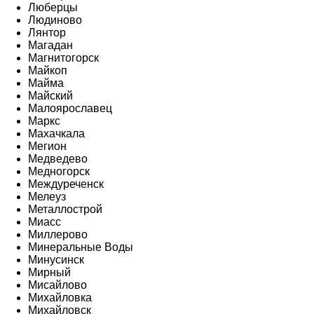
Люберцы
Людиново
Лянтор
Магадан
Магнитогорск
Майкоп
Майма
Майский
Малоярославец
Маркс
Махачкала
Мегион
Медведево
Медногорск
Междуреченск
Мелеуз
Металлострой
Миасс
Миллерово
Минеральные Воды
Минусинск
Мирный
Мисайлово
Михайловка
Михайловск