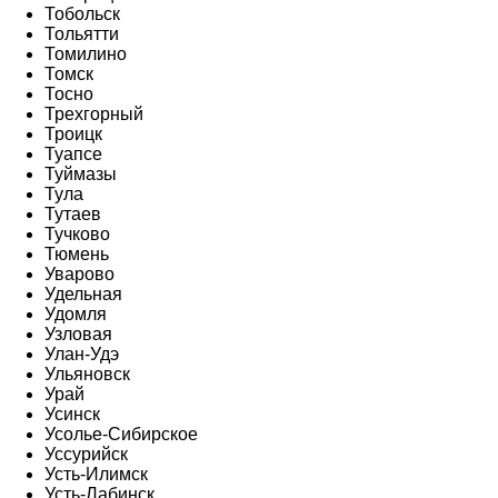
Тобольск
Тольятти
Томилино
Томск
Тосно
Трехгорный
Троицк
Туапсе
Туймазы
Тула
Тутаев
Тучково
Тюмень
Уварово
Удельная
Удомля
Узловая
Улан-Удэ
Ульяновск
Урай
Усинск
Усолье-Сибирское
Уссурийск
Усть-Илимск
Усть-Лабинск