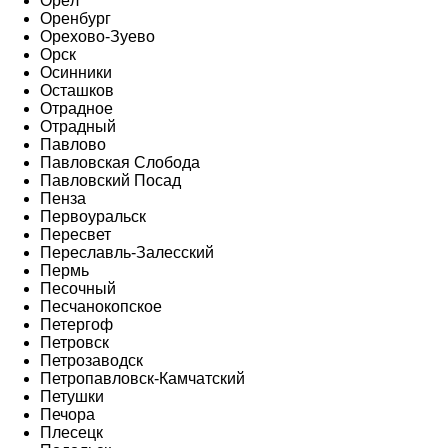
Орёл
Оренбург
Орехово-Зуево
Орск
Осинники
Осташков
Отрадное
Отрадный
Павлово
Павловская Слобода
Павловский Посад
Пенза
Первоуральск
Пересвет
Переславль-Залесский
Пермь
Песочный
Песчанокопское
Петергоф
Петровск
Петрозаводск
Петропавловск-Камчатский
Петушки
Печора
Плесецк