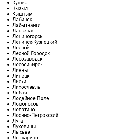
Кушва
Кызыл
Кыштым
Лабинск
Лабытнанги
Лангепас
Лениногорск
Ленинск-Кузнецкий
Лесной
Лесной Городок
Лесозаводск
Лесосибирск
Ливны
Липецк
Лиски
Лихославль
Лобня
Лодейное Поле
Ломоносов
Лопатино
Лосино-Петровский
Луга
Луховицы
Лысьва
Лыткарино