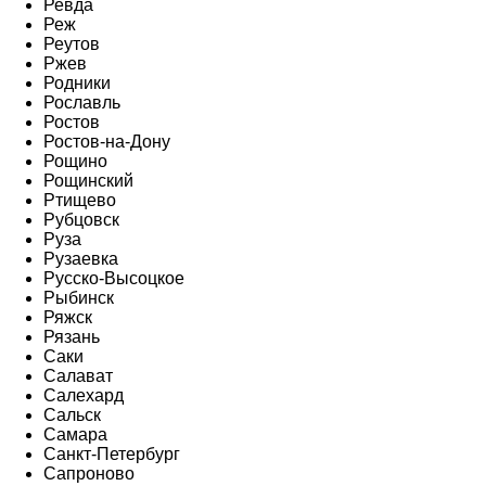
Ревда
Реж
Реутов
Ржев
Родники
Рославль
Ростов
Ростов-на-Дону
Рощино
Рощинский
Ртищево
Рубцовск
Руза
Рузаевка
Русско-Высоцкое
Рыбинск
Ряжск
Рязань
Саки
Салават
Салехард
Сальск
Самара
Санкт-Петербург
Сапроново