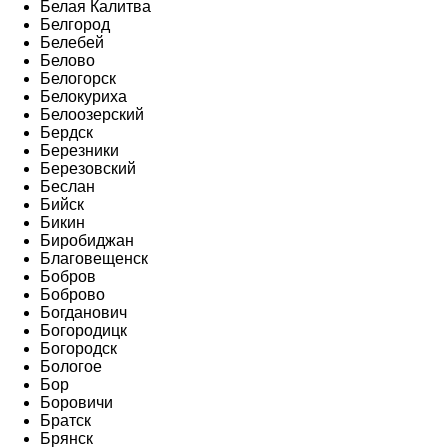
Белая Калитва
Белгород
Белебей
Белово
Белогорск
Белокуриха
Белоозерский
Бердск
Березники
Березовский
Беслан
Бийск
Бикин
Биробиджан
Благовещенск
Бобров
Боброво
Богданович
Богородицк
Богородск
Бологое
Бор
Боровичи
Братск
Брянск