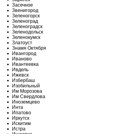
Засечное
Звенигород
Зеленогорск
Зеленоград
Зеленоградск
Зеленодольск
Зеленокумск
Златоуст
Знамя Октября
Ивангород
Иваново
Ивантеевка
Ивдель
Ижевск
Избербаш
Изобильный
Им Морозова
Им Свердлова
Иноземцево
Инта
Ипатово
Иркутск
Искитим
Истра