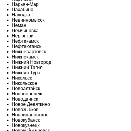
Нарьян-Мар
Нахабино
Находка
Невинномысск
Неман
Немчиновка
Нерюнгри
Нефтекамск
Нефтеюганск
Нижневартовск
Нижнекамск
Нижний Новгород
Нижний Тагил
Нижняя Тура
Никольск
Никольское
Новоалтайск
Нововоронеж
Новодвинск
Новое Девяткино
Новозыбков
Новоивановское
Новокубанск
Новокузнецк
Новокуйбышевск