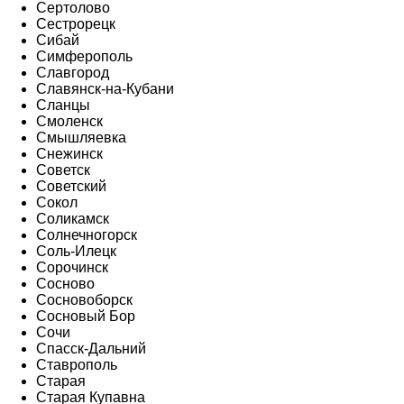
Сертолово
Сестрорецк
Сибай
Симферополь
Славгород
Славянск-на-Кубани
Сланцы
Смоленск
Смышляевка
Снежинск
Советск
Советский
Сокол
Соликамск
Солнечногорск
Соль-Илецк
Сорочинск
Сосново
Сосновоборск
Сосновый Бор
Сочи
Спасск-Дальний
Ставрополь
Старая
Старая Купавна