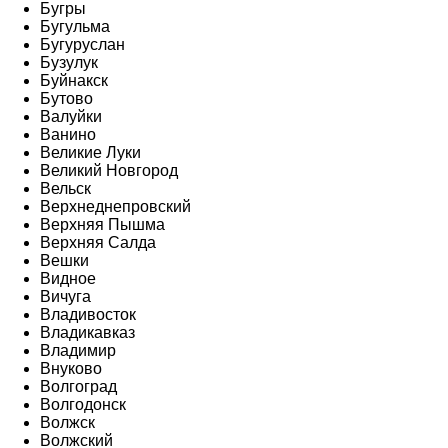
Бугры
Бугульма
Бугуруслан
Бузулук
Буйнакск
Бутово
Валуйки
Ванино
Великие Луки
Великий Новгород
Вельск
Верхнеднепровский
Верхняя Пышма
Верхняя Салда
Вешки
Видное
Вичуга
Владивосток
Владикавказ
Владимир
Внуково
Волгоград
Волгодонск
Волжск
Волжский