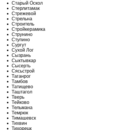
Старый Оскол
Стерлитамак
Стрежевой
Стрельна
Строитель
Стройкерамика
Струнино
Ступино
Сургут
Сухой Лог
Сызрань
Сыктывкар
Сысерть
Сясьстрой
Таганрог
Тамбов
Татищево
Таштагол
Тверь
Тейково
Тельмана
Темрюк
Тимашевск
Тихвин
Тихорецк