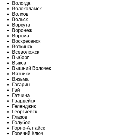
Вологда
Волоколамск
Волхов
Вольск
Воркута
Воронеж
Ворсма
Воскресенск
Воткинск
Всеволожск
Выборг
Выкса
Вышний Волочек
Вязники
Вязьма
Гагарин
Гай
Гатчина
Гвардейск
Геленджик
Георгиевск
Глазов
Голубое
Горно-Алтайск
Горячий Ключ