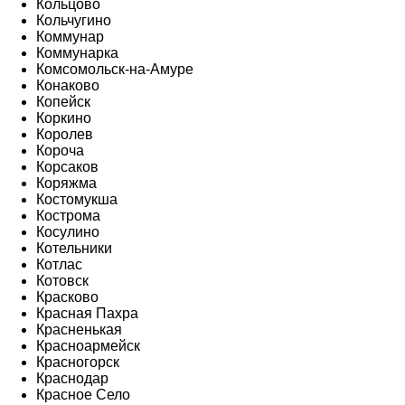
Кольцово
Кольчугино
Коммунар
Коммунарка
Комсомольск-на-Амуре
Конаково
Копейск
Коркино
Королев
Короча
Корсаков
Коряжма
Костомукша
Кострома
Косулино
Котельники
Котлас
Котовск
Красково
Красная Пахра
Красненькая
Красноармейск
Красногорск
Краснодар
Красное Село