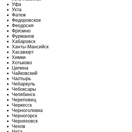
Уфа
Ухта
Фатеж
Федоровское
Феодосия
Фрязино
Фурманов
Хабаровск
Ханты-Мансийск
Хасавюрт
Химки
Хотьково
Целина
Чайковский
Чалтырь
Чебаркуль
Чебоксары
Челябинск
Череповец
Черкесск
Черноголовка
Черногорск
Черняховск
Чехов
Чита