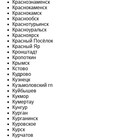
Краснознаменск
Краснокаменск
Краснокамск
Краснообск
Краснотурьинск
Красноуральск
Красноярск
Красный Посёлок
Красный Яр
Кронштадт
Кропоткин
Крымск
Кстово
Кудрово
Кузнецк
Кузьмоловский гп
Куйбышев
Кукмор
Кумертау
Кунгур
Курган
Курганинск
Куровское
Курск
Курчатов