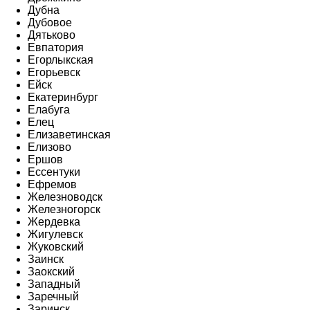
Дубна
Дубовое
Дятьково
Евпатория
Егорлыкская
Егорьевск
Ейск
Екатеринбург
Елабуга
Елец
Елизаветинская
Елизово
Ершов
Ессентуки
Ефремов
Железноводск
Железногорск
Жердевка
Жигулевск
Жуковский
Заинск
Заокский
Западный
Заречный
Заринск