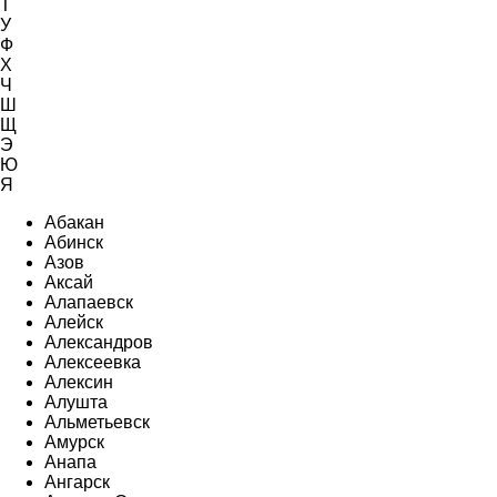
Т
У
Ф
Х
Ч
Ш
Щ
Э
Ю
Я
Абакан
Абинск
Азов
Аксай
Алапаевск
Алейск
Александров
Алексеевка
Алексин
Алушта
Альметьевск
Амурск
Анапа
Ангарск