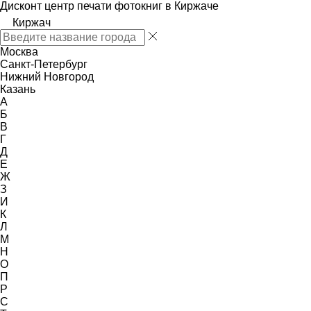
Дисконт центр печати фотокниг в Киржаче
Киржач
Москва
Санкт-Петербург
Нижний Новгород
Казань
А
Б
В
Г
Д
Е
Ж
З
И
К
Л
М
Н
О
П
Р
С