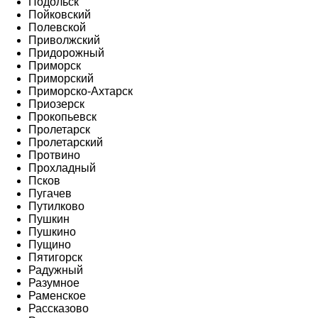
Подольск
Пойковский
Полевской
Приволжский
Придорожный
Приморск
Приморский
Приморско-Ахтарск
Приозерск
Прокопьевск
Пролетарск
Пролетарский
Протвино
Прохладный
Псков
Пугачев
Путилково
Пушкин
Пушкино
Пущино
Пятигорск
Радужный
Разумное
Раменское
Рассказово