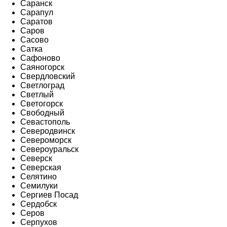
Саранск
Сарапул
Саратов
Саров
Сасово
Сатка
Сафоново
Саяногорск
Свердловский
Светлоград
Светлый
Светогорск
Свободный
Севастополь
Северодвинск
Североморск
Североуральск
Северск
Северская
Селятино
Семилуки
Сергиев Посад
Сердобск
Серов
Серпухов