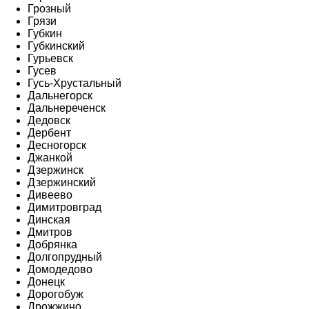
Грозный
Грязи
Губкин
Губкинский
Гурьевск
Гусев
Гусь-Хрустальный
Дальнегорск
Дальнереченск
Дедовск
Дербент
Десногорск
Джанкой
Дзержинск
Дзержинский
Дивеево
Димитровград
Динская
Дмитров
Добрянка
Долгопрудный
Домодедово
Донецк
Дорогобуж
Дрожжино