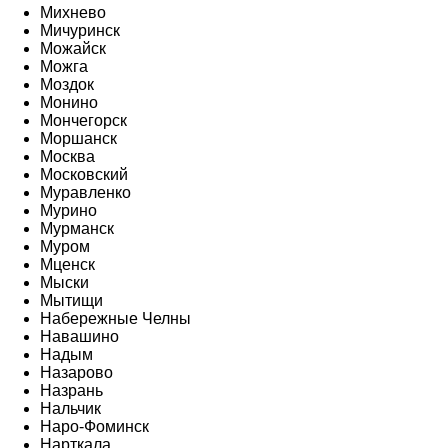
Михнево
Мичуринск
Можайск
Можга
Моздок
Монино
Мончегорск
Моршанск
Москва
Московский
Муравленко
Мурино
Мурманск
Муром
Мценск
Мыски
Мытищи
Набережные Челны
Навашино
Надым
Назарово
Назрань
Нальчик
Наро-Фоминск
Нарткала