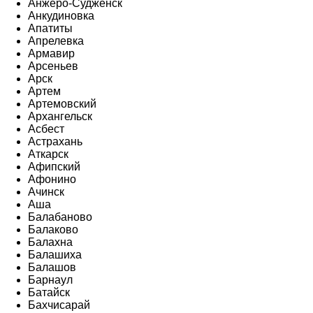
Анжеро-Судженск
Анкудиновка
Апатиты
Апрелевка
Армавир
Арсеньев
Арск
Артем
Артемовский
Архангельск
Асбест
Астрахань
Аткарск
Афипский
Афонино
Ачинск
Аша
Балабаново
Балаково
Балахна
Балашиха
Балашов
Барнаул
Батайск
Бахчисарай