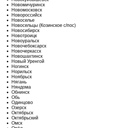
Новомичуринск
Новомосковск
Новороссийск
Новоселье
Новосельцы (Козинское с/пос)
Новосибирск
Новотроицк
Новоуральск
Новочебоксарск
Новочеркасск
Новошахтинск
Новый Уренгой
Ногинск
Норильск
Ноябрьск
Нягань
Няндома
Обнинск
Обь
Одинцово
Озерск
Октябрьск
Октябрьский
Омск