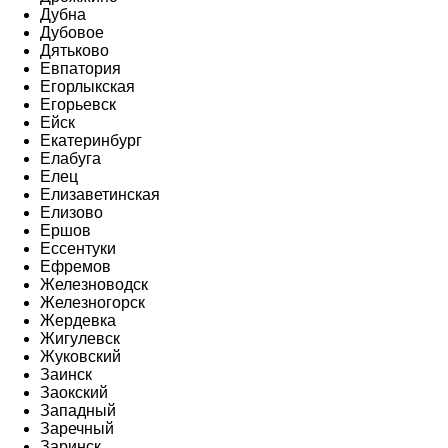
Дубна
Дубовое
Дятьково
Евпатория
Егорлыкская
Егорьевск
Ейск
Екатеринбург
Елабуга
Елец
Елизаветинская
Елизово
Ершов
Ессентуки
Ефремов
Железноводск
Железногорск
Жердевка
Жигулевск
Жуковский
Заинск
Заокский
Западный
Заречный
Заринск