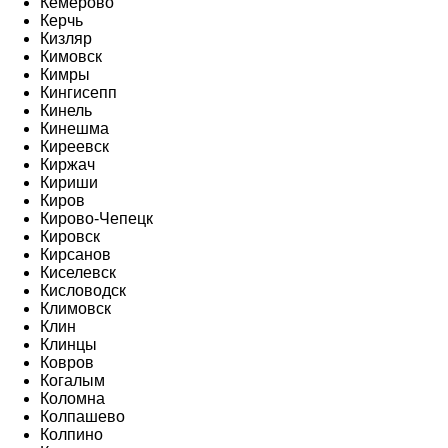
Кемерово
Керчь
Кизляр
Кимовск
Кимры
Кингисепп
Кинель
Кинешма
Киреевск
Киржач
Кириши
Киров
Кирово-Чепецк
Кировск
Кирсанов
Киселевск
Кисловодск
Климовск
Клин
Клинцы
Ковров
Когалым
Коломна
Колпашево
Колпино