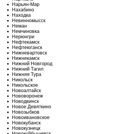
Нарьян-Мар
Нахабино
Находка
Невинномысск
Неман
Немчиновка
Нерюнгри
Нефтекамск
Нефтеюганск
Нижневартовск
Нижнекамск
Нижний Новгород
Нижний Тагил
Нижняя Тура
Никольск
Никольское
Новоалтайск
Нововоронеж
Новодвинск
Новое Девяткино
Новозыбков
Новоивановское
Новокубанск
Новокузнецк
Новокуйбышевск