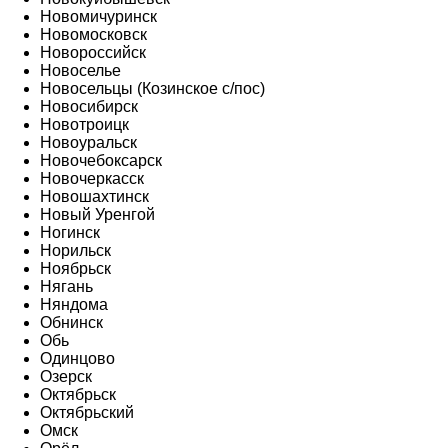
Новомичуринск
Новомосковск
Новороссийск
Новоселье
Новосельцы (Козинское с/пос)
Новосибирск
Новотроицк
Новоуральск
Новочебоксарск
Новочеркасск
Новошахтинск
Новый Уренгой
Ногинск
Норильск
Ноябрьск
Нягань
Няндома
Обнинск
Обь
Одинцово
Озерск
Октябрьск
Октябрьский
Омск