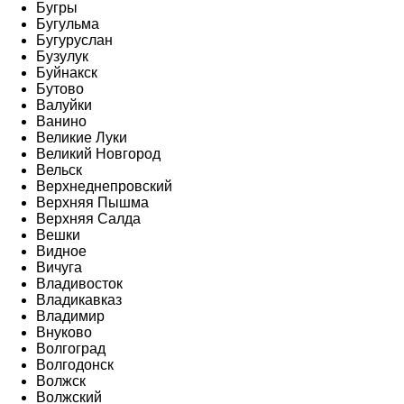
Бугры
Бугульма
Бугуруслан
Бузулук
Буйнакск
Бутово
Валуйки
Ванино
Великие Луки
Великий Новгород
Вельск
Верхнеднепровский
Верхняя Пышма
Верхняя Салда
Вешки
Видное
Вичуга
Владивосток
Владикавказ
Владимир
Внуково
Волгоград
Волгодонск
Волжск
Волжский