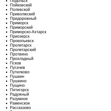
Подольск
Пойковский
Полевской
Приволжский
Придорожный
Приморск
Приморский
Приморско-Ахтарск
Приозерск
Прокопьевск
Пролетарск
Пролетарский
Протвино
Прохладный
Псков
Пугачев
Путилково
Пушкин
Пушкино
Пущино
Пятигорск
Радужный
Разумное
Раменское
Рассказово