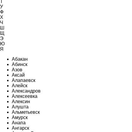
Т
У
Ф
Х
Ч
Ш
Щ
Э
Ю
Я
Абакан
Абинск
Азов
Аксай
Алапаевск
Алейск
Александров
Алексеевка
Алексин
Алушта
Альметьевск
Амурск
Анапа
Ангарск