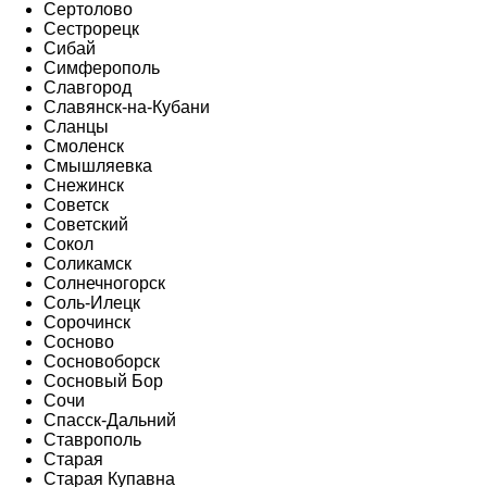
Сертолово
Сестрорецк
Сибай
Симферополь
Славгород
Славянск-на-Кубани
Сланцы
Смоленск
Смышляевка
Снежинск
Советск
Советский
Сокол
Соликамск
Солнечногорск
Соль-Илецк
Сорочинск
Сосново
Сосновоборск
Сосновый Бор
Сочи
Спасск-Дальний
Ставрополь
Старая
Старая Купавна