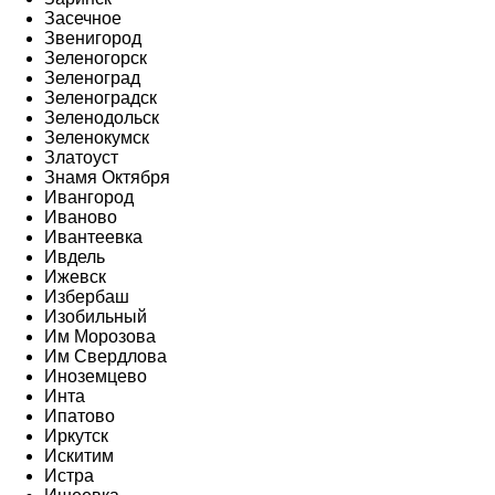
Засечное
Звенигород
Зеленогорск
Зеленоград
Зеленоградск
Зеленодольск
Зеленокумск
Златоуст
Знамя Октября
Ивангород
Иваново
Ивантеевка
Ивдель
Ижевск
Избербаш
Изобильный
Им Морозова
Им Свердлова
Иноземцево
Инта
Ипатово
Иркутск
Искитим
Истра