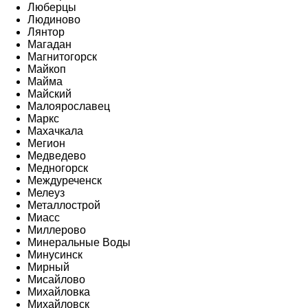
Люберцы
Людиново
Лянтор
Магадан
Магнитогорск
Майкоп
Майма
Майский
Малоярославец
Маркс
Махачкала
Мегион
Медведево
Медногорск
Междуреченск
Мелеуз
Металлострой
Миасс
Миллерово
Минеральные Воды
Минусинск
Мирный
Мисайлово
Михайловка
Михайловск