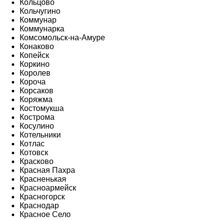
Кольцово
Кольчугино
Коммунар
Коммунарка
Комсомольск-на-Амуре
Конаково
Копейск
Коркино
Королев
Короча
Корсаков
Коряжма
Костомукша
Кострома
Косулино
Котельники
Котлас
Котовск
Красково
Красная Пахра
Красненькая
Красноармейск
Красногорск
Краснодар
Красное Село