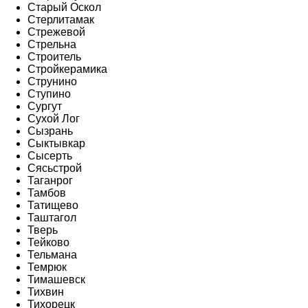
Старый Оскол
Стерлитамак
Стрежевой
Стрельна
Строитель
Стройкерамика
Струнино
Ступино
Сургут
Сухой Лог
Сызрань
Сыктывкар
Сысерть
Сясьстрой
Таганрог
Тамбов
Татищево
Таштагол
Тверь
Тейково
Тельмана
Темрюк
Тимашевск
Тихвин
Тихорецк