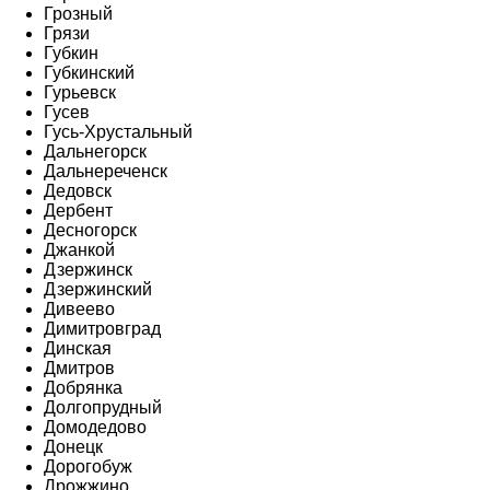
Грозный
Грязи
Губкин
Губкинский
Гурьевск
Гусев
Гусь-Хрустальный
Дальнегорск
Дальнереченск
Дедовск
Дербент
Десногорск
Джанкой
Дзержинск
Дзержинский
Дивеево
Димитровград
Динская
Дмитров
Добрянка
Долгопрудный
Домодедово
Донецк
Дорогобуж
Дрожжино