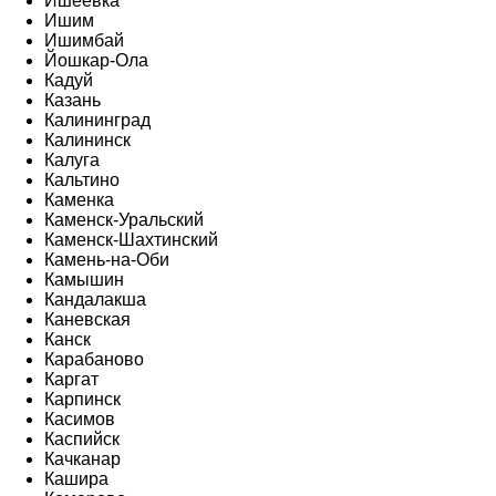
Ишеевка
Ишим
Ишимбай
Йошкар-Ола
Кадуй
Казань
Калининград
Калининск
Калуга
Кальтино
Каменка
Каменск-Уральский
Каменск-Шахтинский
Камень-на-Оби
Камышин
Кандалакша
Каневская
Канск
Карабаново
Каргат
Карпинск
Касимов
Каспийск
Качканар
Кашира