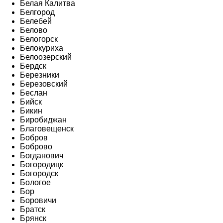
Белая Калитва
Белгород
Белебей
Белово
Белогорск
Белокуриха
Белоозерский
Бердск
Березники
Березовский
Беслан
Бийск
Бикин
Биробиджан
Благовещенск
Бобров
Боброво
Богданович
Богородицк
Богородск
Бологое
Бор
Боровичи
Братск
Брянск