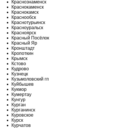
Краснознаменск
Краснокаменск
Краснокамск
Краснообск
Краснотурьинск
Красноуральск
Красноярск
Красный Посёлок
Красный Яр
Кронштадт
Кропоткин
Крымск
Кстово
Кудрово
Кузнецк
Кузьмоловский гп
Куйбышев
Кукмор
Кумертау
Кунгур
Курган
Курганинск
Куровское
Курск
Курчатов