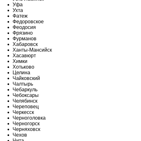
Уфа
Ухта
Фатеж
Федоровское
Феодосия
Фрязино
Фурманов
Хабаровск
Ханты-Мансийск
Хасавюрт
Химки
Хотьково
Целина
Чайковский
Чалтырь
Чебаркуль
Чебоксары
Челябинск
Череповец
Черкесск
Черноголовка
Черногорск
Черняховск
Чехов
Чита