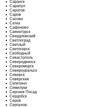
Саранск
Сарапул
Саратов
Саров
Сасово
Сатка
Сафоново
Саяногорск
Свердловский
Светлоград
Светлый
Светогорск
Свободный
Севастополь
Северодвинск
Североморск
Североуральск
Северск
Северская
Селятино
Семилуки
Сергиев Посад
Сердобск
Серов
Серпухов