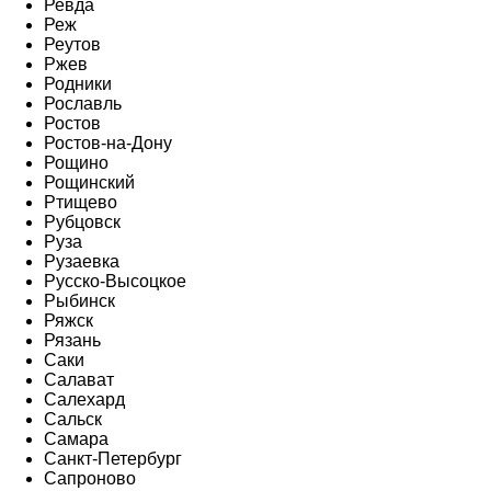
Ревда
Реж
Реутов
Ржев
Родники
Рославль
Ростов
Ростов-на-Дону
Рощино
Рощинский
Ртищево
Рубцовск
Руза
Рузаевка
Русско-Высоцкое
Рыбинск
Ряжск
Рязань
Саки
Салават
Салехард
Сальск
Самара
Санкт-Петербург
Сапроново