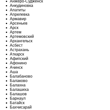
Анжеро-Судженск
Анкудиновка
Апатиты
Апрелевка
Армавир
Арсеньев
Арск
Артем
Артемовский
Архангельск
Асбест
Астрахань
Аткарск
Афипский
Афонино
Ачинск
Аша
Балабаново
Балаково
Балахна
Балашиха
Балашов
Барнаул
Батайск
Бахчисарай