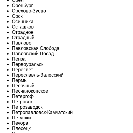
Орёл
Оренбург
Орехово-Зуево
Орск
Осинники
Осташков
Отрадное
Отрадный
Павлово
Павловская Слобода
Павловский Посад
Пенза
Первоуральск
Пересвет
Переславль-Залесский
Пермь
Песочный
Песчанокопское
Петергоф
Петровск
Петрозаводск
Петропавловск-Камчатский
Петушки
Печора
Плесецк