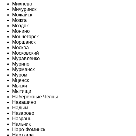
Михнево
Мичуринск
Можайск
Можга
Моздок
Монино
Мончегорск
Моршанск
Москва
Московский
Муравленко
Мурино
Мурманск
Муром
Мценск
Мыски
Мытищи
Набережные Челны
Навашино
Надым
Назарово
Назрань
Нальчик
Наро-Фоминск
Нарткала