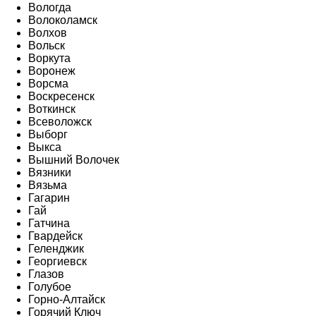
Вологда
Волоколамск
Волхов
Вольск
Воркута
Воронеж
Ворсма
Воскресенск
Воткинск
Всеволожск
Выборг
Выкса
Вышний Волочек
Вязники
Вязьма
Гагарин
Гай
Гатчина
Гвардейск
Геленджик
Георгиевск
Глазов
Голубое
Горно-Алтайск
Горячий Ключ