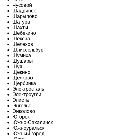
Чусовой
Шадринск
Шарыпово
Шатура
Шахты
Шебекино
Шексна
Шелехов
Шлиссельбург
Шумиха
Шушары
Шуя
Щекино
Щелково
Щербинка
Электросталь
Электроугли
Элиста
Энгельс
Энколово
Югорск
Южно-Сахалинск
Южноуральск
Южный город