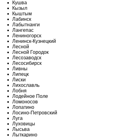
Кушва
Кызыл
Кыштым
Лабинск
Лабытнанги
Лангепас
Лениногорск
Ленинск-Кузнецкий
Лесной
Лесной Городок
Лесозаводск
Лесосибирск
Ливны
Липецк
Лиски
Лихославль
Лобня
Лодейное Поле
Ломоносов
Лопатино
Лосино-Петровский
Луга
Луховицы
Лысьва
Лыткарино