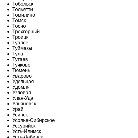
Тобольск
Тольятти
Томилино
Томск
Тосно
Трехгорный
Троицк
Туапсе
Туймазы
Тула
Тутаев
Тучково
Тюмень
Уварово
Удельная
Удомля
Узловая
Улан-Удэ
Ульяновск
Урай
Усинск
Усолье-Сибирское
Уссурийск
Усть-Илимск
Усть-Лабинск