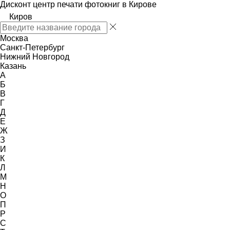
Дисконт центр печати фотокниг в Кирове
Киров
Москва
Санкт-Петербург
Нижний Новгород
Казань
А
Б
В
Г
Д
Е
Ж
З
И
К
Л
М
Н
О
П
Р
С