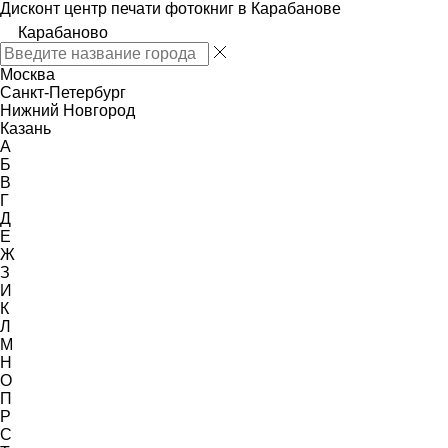
Дисконт центр печати фотокниг в Карабанове
Карабаново
Москва
Санкт-Петербург
Нижний Новгород
Казань
А
Б
В
Г
Д
Е
Ж
З
И
К
Л
М
Н
О
П
Р
С