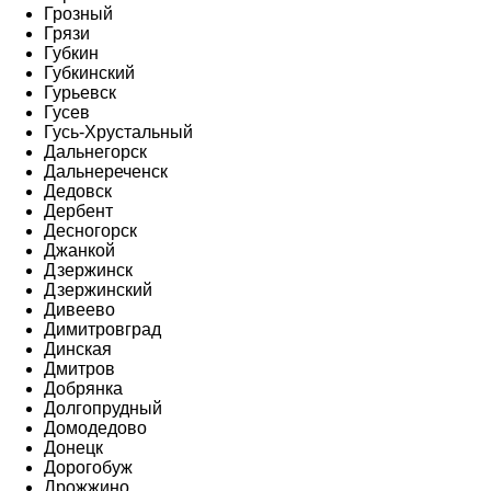
Грозный
Грязи
Губкин
Губкинский
Гурьевск
Гусев
Гусь-Хрустальный
Дальнегорск
Дальнереченск
Дедовск
Дербент
Десногорск
Джанкой
Дзержинск
Дзержинский
Дивеево
Димитровград
Динская
Дмитров
Добрянка
Долгопрудный
Домодедово
Донецк
Дорогобуж
Дрожжино