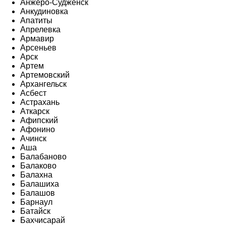
Анжеро-Судженск
Анкудиновка
Апатиты
Апрелевка
Армавир
Арсеньев
Арск
Артем
Артемовский
Архангельск
Асбест
Астрахань
Аткарск
Афипский
Афонино
Ачинск
Аша
Балабаново
Балаково
Балахна
Балашиха
Балашов
Барнаул
Батайск
Бахчисарай