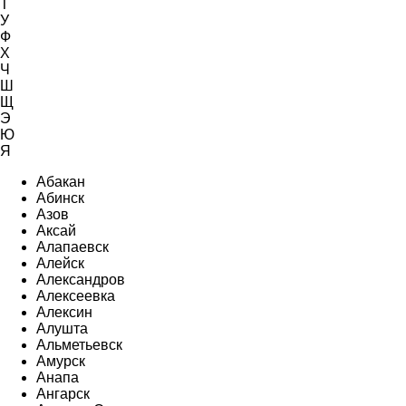
Т
У
Ф
Х
Ч
Ш
Щ
Э
Ю
Я
Абакан
Абинск
Азов
Аксай
Алапаевск
Алейск
Александров
Алексеевка
Алексин
Алушта
Альметьевск
Амурск
Анапа
Ангарск