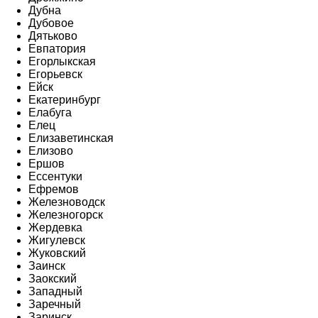
Дубна
Дубовое
Дятьково
Евпатория
Егорлыкская
Егорьевск
Ейск
Екатеринбург
Елабуга
Елец
Елизаветинская
Елизово
Ершов
Ессентуки
Ефремов
Железноводск
Железногорск
Жердевка
Жигулевск
Жуковский
Заинск
Заокский
Западный
Заречный
Заринск