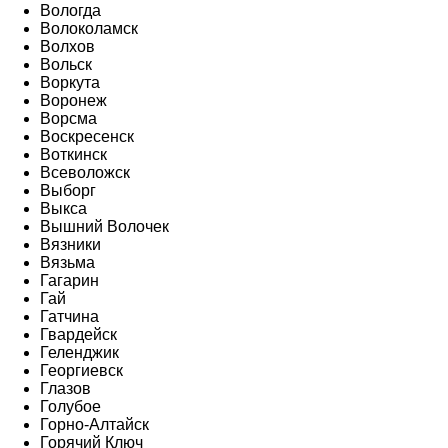
Вологда
Волоколамск
Волхов
Вольск
Воркута
Воронеж
Ворсма
Воскресенск
Воткинск
Всеволожск
Выборг
Выкса
Вышний Волочек
Вязники
Вязьма
Гагарин
Гай
Гатчина
Гвардейск
Геленджик
Георгиевск
Глазов
Голубое
Горно-Алтайск
Горячий Ключ