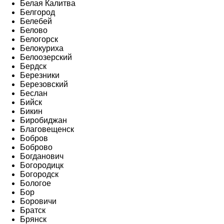
Белая Калитва
Белгород
Белебей
Белово
Белогорск
Белокуриха
Белоозерский
Бердск
Березники
Березовский
Беслан
Бийск
Бикин
Биробиджан
Благовещенск
Бобров
Боброво
Богданович
Богородицк
Богородск
Бологое
Бор
Боровичи
Братск
Брянск