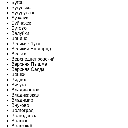
Бугры
Бугульма
Бугуруслан
Бузулук
Буйнакск
Бутово
Валуйки
Ванино
Великие Луки
Великий Новгород
Вельск
Верхнеднепровский
Верхняя Пышма
Верхняя Салда
Вешки
Видное
Вичуга
Владивосток
Владикавказ
Владимир
Внуково
Волгоград
Волгодонск
Волжск
Волжский