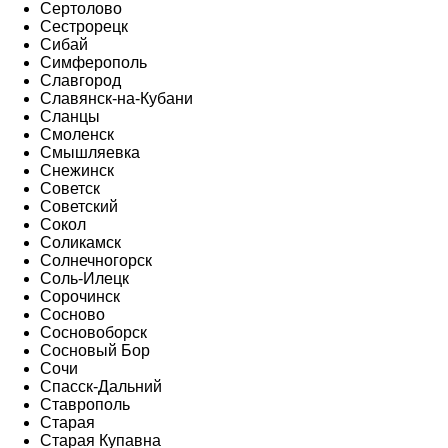
Сертолово
Сестрорецк
Сибай
Симферополь
Славгород
Славянск-на-Кубани
Сланцы
Смоленск
Смышляевка
Снежинск
Советск
Советский
Сокол
Соликамск
Солнечногорск
Соль-Илецк
Сорочинск
Сосново
Сосновоборск
Сосновый Бор
Сочи
Спасск-Дальний
Ставрополь
Старая
Старая Купавна