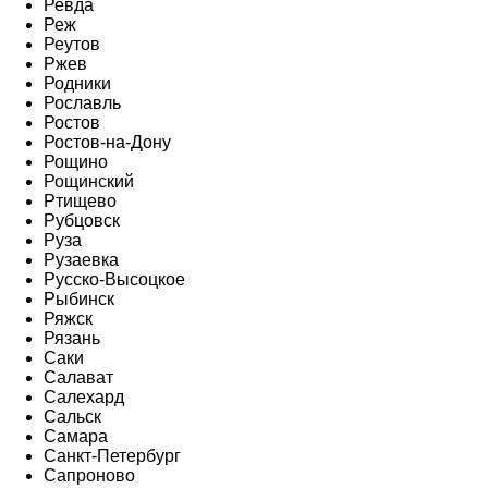
Ревда
Реж
Реутов
Ржев
Родники
Рославль
Ростов
Ростов-на-Дону
Рощино
Рощинский
Ртищево
Рубцовск
Руза
Рузаевка
Русско-Высоцкое
Рыбинск
Ряжск
Рязань
Саки
Салават
Салехард
Сальск
Самара
Санкт-Петербург
Сапроново