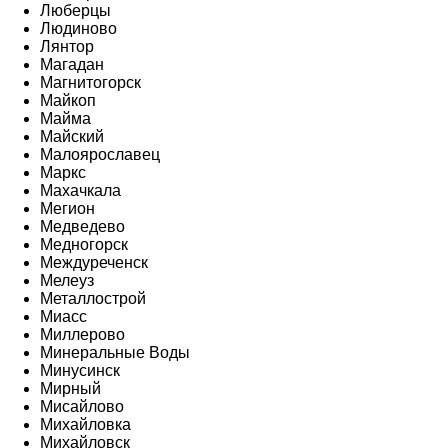
Люберцы
Людиново
Лянтор
Магадан
Магнитогорск
Майкоп
Майма
Майский
Малоярославец
Маркс
Махачкала
Мегион
Медведево
Медногорск
Междуреченск
Мелеуз
Металлострой
Миасс
Миллерово
Минеральные Воды
Минусинск
Мирный
Мисайлово
Михайловка
Михайловск