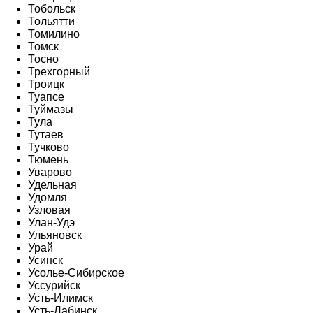
Тобольск
Тольятти
Томилино
Томск
Тосно
Трехгорный
Троицк
Туапсе
Туймазы
Тула
Тутаев
Тучково
Тюмень
Уварово
Удельная
Удомля
Узловая
Улан-Удэ
Ульяновск
Урай
Усинск
Усолье-Сибирское
Уссурийск
Усть-Илимск
Усть-Лабинск