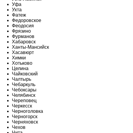
Уфа
Ухта
Фатеж
Федоровское
Феодосия
Фрязино
Фурманов
Хабаровск
Ханты-Мансийск
Хасавюрт
Химки
Хотьково
Целина
Чайковский
Чалтырь
Чебаркуль
Чебоксары
Челябинск
Череповец
Черкесск
Черноголовка
Черногорск
Черняховск
Чехов
Чита