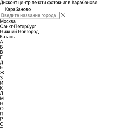
Дисконт центр печати фотокниг в Карабанове
Карабаново
Москва
Санкт-Петербург
Нижний Новгород
Казань
А
Б
В
Г
Д
Е
Ж
З
И
К
Л
М
Н
О
П
Р
С