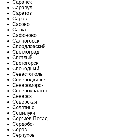
Саранск
Сарапул
Саратов
Саров
Сасово
Сатка
Сафоново
Саяногорск
Свердловский
Светлоград
Светлый
Светогорск
Свободный
Севастополь
Северодвинск
Североморск
Североуральск
Северск
Северская
Селятино
Семилуки
Сергиев Посад
Сердобск
Серов
Серпухов