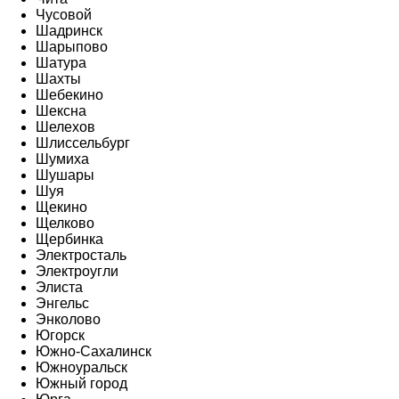
Чусовой
Шадринск
Шарыпово
Шатура
Шахты
Шебекино
Шексна
Шелехов
Шлиссельбург
Шумиха
Шушары
Шуя
Щекино
Щелково
Щербинка
Электросталь
Электроугли
Элиста
Энгельс
Энколово
Югорск
Южно-Сахалинск
Южноуральск
Южный город