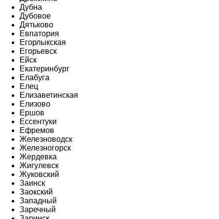
Дубна
Дубовое
Дятьково
Евпатория
Егорлыкская
Егорьевск
Ейск
Екатеринбург
Елабуга
Елец
Елизаветинская
Елизово
Ершов
Ессентуки
Ефремов
Железноводск
Железногорск
Жердевка
Жигулевск
Жуковский
Заинск
Заокский
Западный
Заречный
Заринск