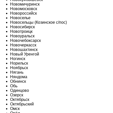
Новомичуринск
Новомосковск
Новороссийск
Новоселье
Новосельцы (Козинское с/пос)
Новосибирск
Новотроицк
Новоуральск
Новочебоксарск
Новочеркасск
Новошахтинск
Новый Уренгой
Ногинск
Норильск
Ноябрьск
Нягань
Няндома
Обнинск
Обь
Одинцово
Озерск
Октябрьск
Октябрьский
Омск