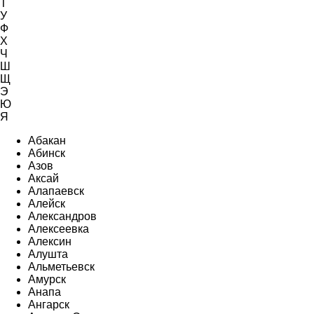
Т
У
Ф
Х
Ч
Ш
Щ
Э
Ю
Я
Абакан
Абинск
Азов
Аксай
Алапаевск
Алейск
Александров
Алексеевка
Алексин
Алушта
Альметьевск
Амурск
Анапа
Ангарск