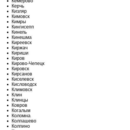
Кемерово
Керчь
Кизляр
Кимовск
Кимры
Кингисепп
Кинель
Кинешма
Киреевск
Киржач
Кириши
Киров
Кирово-Чепецк
Кировск
Кирсанов
Киселевск
Кисловодск
Климовск
Клин
Клинцы
Ковров
Когалым
Коломна
Колпашево
Колпино