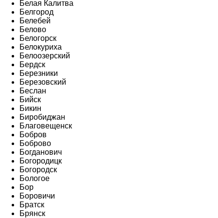
Белая Калитва
Белгород
Белебей
Белово
Белогорск
Белокуриха
Белоозерский
Бердск
Березники
Березовский
Беслан
Бийск
Бикин
Биробиджан
Благовещенск
Бобров
Боброво
Богданович
Богородицк
Богородск
Бологое
Бор
Боровичи
Братск
Брянск