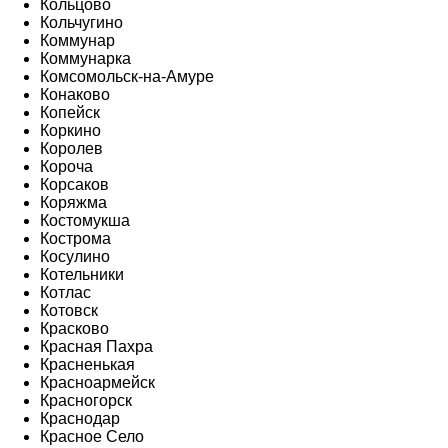
Кольцово
Кольчугино
Коммунар
Коммунарка
Комсомольск-на-Амуре
Конаково
Копейск
Коркино
Королев
Короча
Корсаков
Коряжма
Костомукша
Кострома
Косулино
Котельники
Котлас
Котовск
Красково
Красная Пахра
Красненькая
Красноармейск
Красногорск
Краснодар
Красное Село