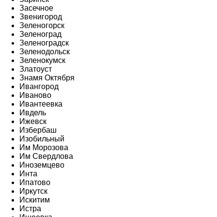
Засечное
Звенигород
Зеленогорск
Зеленоград
Зеленоградск
Зеленодольск
Зеленокумск
Златоуст
Знамя Октября
Ивангород
Иваново
Ивантеевка
Ивдель
Ижевск
Избербаш
Изобильный
Им Морозова
Им Свердлова
Иноземцево
Инта
Ипатово
Иркутск
Искитим
Истра