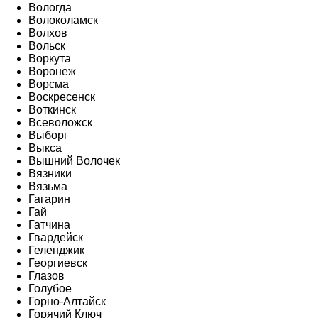
Вологда
Волоколамск
Волхов
Вольск
Воркута
Воронеж
Ворсма
Воскресенск
Воткинск
Всеволожск
Выборг
Выкса
Вышний Волочек
Вязники
Вязьма
Гагарин
Гай
Гатчина
Гвардейск
Геленджик
Георгиевск
Глазов
Голубое
Горно-Алтайск
Горячий Ключ