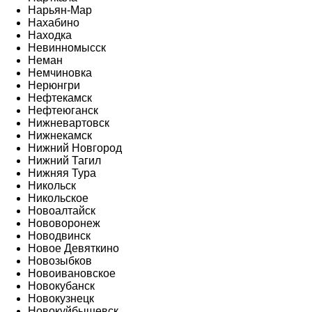
Нарьян-Мар
Нахабино
Находка
Невинномысск
Неман
Немчиновка
Нерюнгри
Нефтекамск
Нефтеюганск
Нижневартовск
Нижнекамск
Нижний Новгород
Нижний Тагил
Нижняя Тура
Никольск
Никольское
Новоалтайск
Нововоронеж
Новодвинск
Новое Девяткино
Новозыбков
Новоивановское
Новокубанск
Новокузнецк
Новокуйбышевск