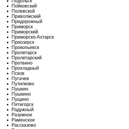
Подольск
Пойковский
Полевской
Приволжский
Придорожный
Приморск
Приморский
Приморско-Ахтарск
Приозерск
Прокопьевск
Пролетарск
Пролетарский
Протвино
Прохладный
Псков
Пугачев
Путилково
Пушкин
Пушкино
Пущино
Пятигорск
Радужный
Разумное
Раменское
Рассказово