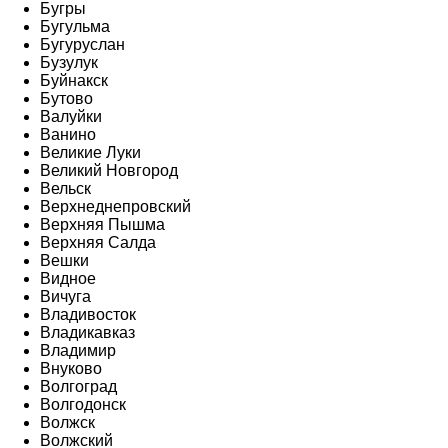
Бугры
Бугульма
Бугуруслан
Бузулук
Буйнакск
Бутово
Валуйки
Ванино
Великие Луки
Великий Новгород
Вельск
Верхнеднепровский
Верхняя Пышма
Верхняя Салда
Вешки
Видное
Вичуга
Владивосток
Владикавказ
Владимир
Внуково
Волгоград
Волгодонск
Волжск
Волжский