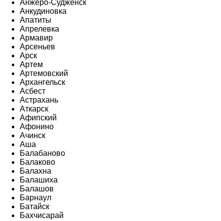
Анжеро-Судженск
Анкудиновка
Апатиты
Апрелевка
Армавир
Арсеньев
Арск
Артем
Артемовский
Архангельск
Асбест
Астрахань
Аткарск
Афипский
Афонино
Ачинск
Аша
Балабаново
Балаково
Балахна
Балашиха
Балашов
Барнаул
Батайск
Бахчисарай