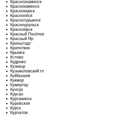
Краснознаменск
Краснокаменск
Краснокамск
Краснообск
Краснотурьинск
Красноуральск
Красноярск
Красный Посёлок
Красный Яр
Кронштадт
Кропоткин
Крымск
Кстово
Кудрово
Кузнецк
Кузьмоловский гп
Куйбышев
Кукмор
Кумертау
Кунгур
Курган
Курганинск
Куровское
Курск
Курчатов