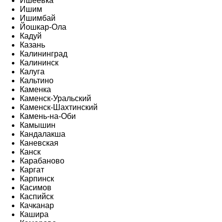
Ишеевка
Ишим
Ишимбай
Йошкар-Ола
Кадуй
Казань
Калининград
Калининск
Калуга
Кальтино
Каменка
Каменск-Уральский
Каменск-Шахтинский
Камень-на-Оби
Камышин
Кандалакша
Каневская
Канск
Карабаново
Каргат
Карпинск
Касимов
Каспийск
Качканар
Кашира