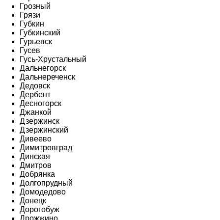
Грозный
Грязи
Губкин
Губкинский
Гурьевск
Гусев
Гусь-Хрустальный
Дальнегорск
Дальнереченск
Дедовск
Дербент
Десногорск
Джанкой
Дзержинск
Дзержинский
Дивеево
Димитровград
Динская
Дмитров
Добрянка
Долгопрудный
Домодедово
Донецк
Дорогобуж
Дрожжино