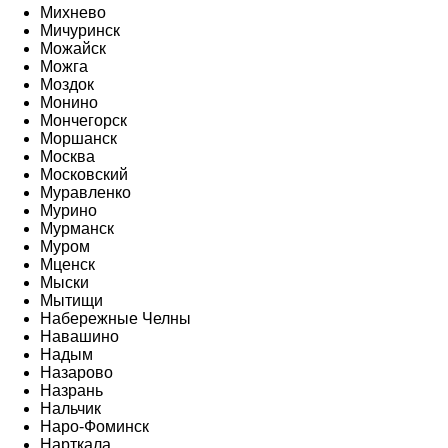
Михнево
Мичуринск
Можайск
Можга
Моздок
Монино
Мончегорск
Моршанск
Москва
Московский
Муравленко
Мурино
Мурманск
Муром
Мценск
Мыски
Мытищи
Набережные Челны
Навашино
Надым
Назарово
Назрань
Нальчик
Наро-Фоминск
Нарткала