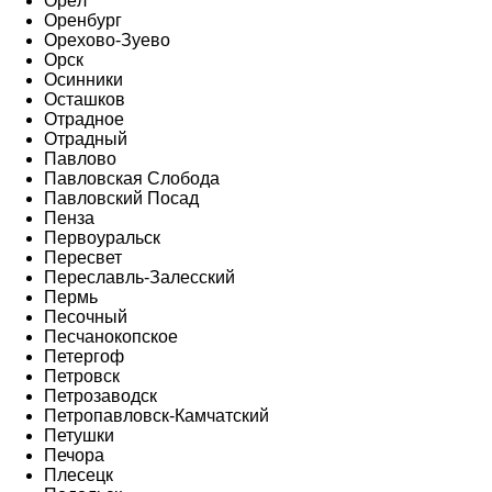
Орёл
Оренбург
Орехово-Зуево
Орск
Осинники
Осташков
Отрадное
Отрадный
Павлово
Павловская Слобода
Павловский Посад
Пенза
Первоуральск
Пересвет
Переславль-Залесский
Пермь
Песочный
Песчанокопское
Петергоф
Петровск
Петрозаводск
Петропавловск-Камчатский
Петушки
Печора
Плесецк