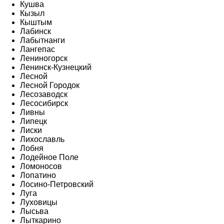
Кушва
Кызыл
Кыштым
Лабинск
Лабытнанги
Лангепас
Лениногорск
Ленинск-Кузнецкий
Лесной
Лесной Городок
Лесозаводск
Лесосибирск
Ливны
Липецк
Лиски
Лихославль
Лобня
Лодейное Поле
Ломоносов
Лопатино
Лосино-Петровский
Луга
Луховицы
Лысьва
Лыткарино