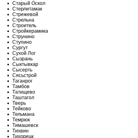
Старый Оскол
Стерлитамак
Стрежевой
Стрельна
Строитель
Стройкерамика
Струнино
Ступино
Сургут
Сухой Лог
Сызрань
Сыктывкар
Сысерть
Сясьстрой
Таганрог
Тамбов
Татищево
Таштагол
Тверь
Тейково
Тельмана
Темрюк
Тимашевск
Тихвин
Тихорецк