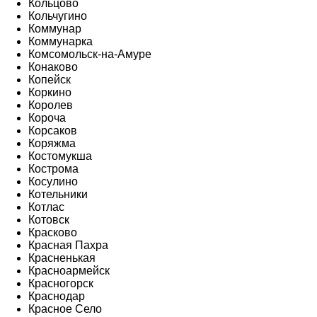
Кольцово
Кольчугино
Коммунар
Коммунарка
Комсомольск-на-Амуре
Конаково
Копейск
Коркино
Королев
Короча
Корсаков
Коряжма
Костомукша
Кострома
Косулино
Котельники
Котлас
Котовск
Красково
Красная Пахра
Красненькая
Красноармейск
Красногорск
Краснодар
Красное Село