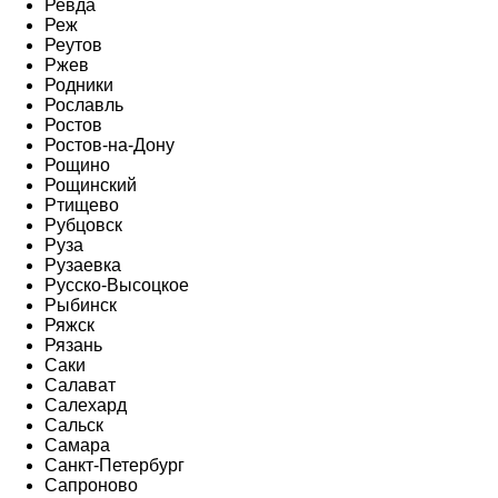
Ревда
Реж
Реутов
Ржев
Родники
Рославль
Ростов
Ростов-на-Дону
Рощино
Рощинский
Ртищево
Рубцовск
Руза
Рузаевка
Русско-Высоцкое
Рыбинск
Ряжск
Рязань
Саки
Салават
Салехард
Сальск
Самара
Санкт-Петербург
Сапроново