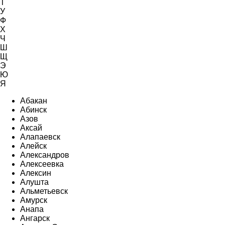
Т
У
Ф
Х
Ч
Ш
Щ
Э
Ю
Я
Абакан
Абинск
Азов
Аксай
Алапаевск
Алейск
Александров
Алексеевка
Алексин
Алушта
Альметьевск
Амурск
Анапа
Ангарск