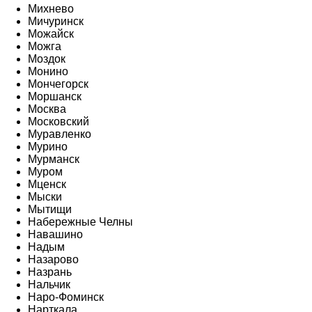
Михнево
Мичуринск
Можайск
Можга
Моздок
Монино
Мончегорск
Моршанск
Москва
Московский
Муравленко
Мурино
Мурманск
Муром
Мценск
Мыски
Мытищи
Набережные Челны
Навашино
Надым
Назарово
Назрань
Нальчик
Наро-Фоминск
Нарткала