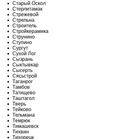
Старый Оскол
Стерлитамак
Стрежевой
Стрельна
Строитель
Стройкерамика
Струнино
Ступино
Сургут
Сухой Лог
Сызрань
Сыктывкар
Сысерть
Сясьстрой
Таганрог
Тамбов
Татищево
Таштагол
Тверь
Тейково
Тельмана
Темрюк
Тимашевск
Тихвин
Тихорецк