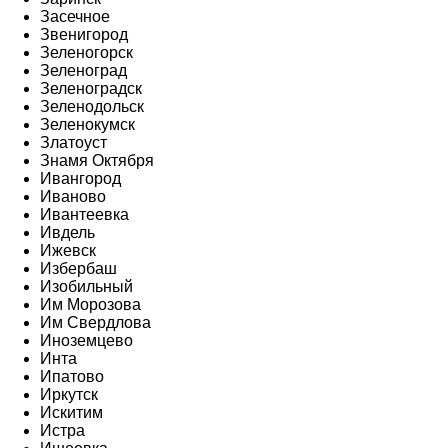
Засечное
Звенигород
Зеленогорск
Зеленоград
Зеленоградск
Зеленодольск
Зеленокумск
Златоуст
Знамя Октября
Ивангород
Иваново
Ивантеевка
Ивдель
Ижевск
Избербаш
Изобильный
Им Морозова
Им Свердлова
Иноземцево
Инта
Ипатово
Иркутск
Искитим
Истра