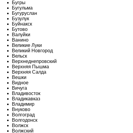
Бугры
Бугульма
Бугуруслан
Бузулук
Буйнакск
Бутово
Валуйки
Ванино
Великие Луки
Великий Новгород
Вельск
Верхнеднепровский
Верхняя Пышма
Верхняя Салда
Вешки
Видное
Вичуга
Владивосток
Владикавказ
Владимир
Внуково
Волгоград
Волгодонск
Волжск
Волжский