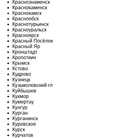
Краснознаменск
Краснокаменск
Краснокамск
Краснообск
Краснотурьинск
Красноуральск
Красноярск
Красный Посёлок
Красный Яр
Кронштадт
Кропоткин
Крымск
Кстово
Кудрово
Кузнецк
Кузьмоловский гп
Куйбышев
Кукмор
Кумертау
Кунгур
Курган
Курганинск
Куровское
Курск
Курчатов