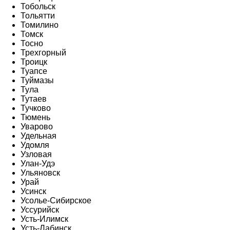
Тобольск
Тольятти
Томилино
Томск
Тосно
Трехгорный
Троицк
Туапсе
Туймазы
Тула
Тутаев
Тучково
Тюмень
Уварово
Удельная
Удомля
Узловая
Улан-Удэ
Ульяновск
Урай
Усинск
Усолье-Сибирское
Уссурийск
Усть-Илимск
Усть-Лабинск