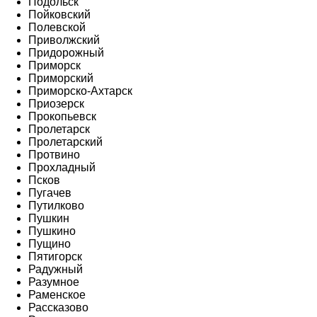
Подольск
Пойковский
Полевской
Приволжский
Придорожный
Приморск
Приморский
Приморско-Ахтарск
Приозерск
Прокопьевск
Пролетарск
Пролетарский
Протвино
Прохладный
Псков
Пугачев
Путилково
Пушкин
Пушкино
Пущино
Пятигорск
Радужный
Разумное
Раменское
Рассказово