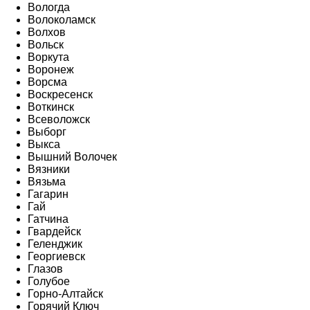
Вологда
Волоколамск
Волхов
Вольск
Воркута
Воронеж
Ворсма
Воскресенск
Воткинск
Всеволожск
Выборг
Выкса
Вышний Волочек
Вязники
Вязьма
Гагарин
Гай
Гатчина
Гвардейск
Геленджик
Георгиевск
Глазов
Голубое
Горно-Алтайск
Горячий Ключ