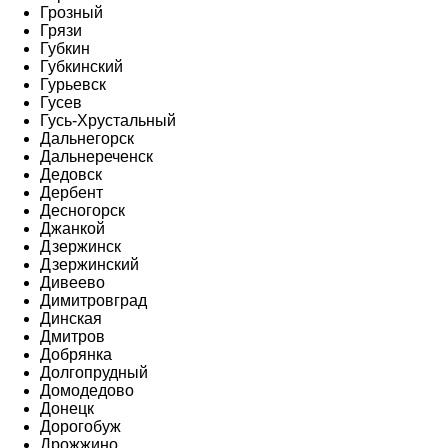
Грозный
Грязи
Губкин
Губкинский
Гурьевск
Гусев
Гусь-Хрустальный
Дальнегорск
Дальнереченск
Дедовск
Дербент
Десногорск
Джанкой
Дзержинск
Дзержинский
Дивеево
Димитровград
Динская
Дмитров
Добрянка
Долгопрудный
Домодедово
Донецк
Дорогобуж
Дрожжино