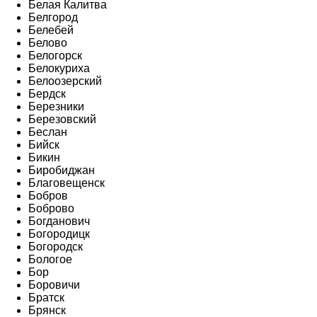
Белая Калитва
Белгород
Белебей
Белово
Белогорск
Белокуриха
Белоозерский
Бердск
Березники
Березовский
Беслан
Бийск
Бикин
Биробиджан
Благовещенск
Бобров
Боброво
Богданович
Богородицк
Богородск
Бологое
Бор
Боровичи
Братск
Брянск