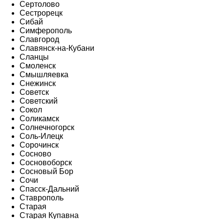
Сертолово
Сестрорецк
Сибай
Симферополь
Славгород
Славянск-на-Кубани
Сланцы
Смоленск
Смышляевка
Снежинск
Советск
Советский
Сокол
Соликамск
Солнечногорск
Соль-Илецк
Сорочинск
Сосново
Сосновоборск
Сосновый Бор
Сочи
Спасск-Дальний
Ставрополь
Старая
Старая Купавна