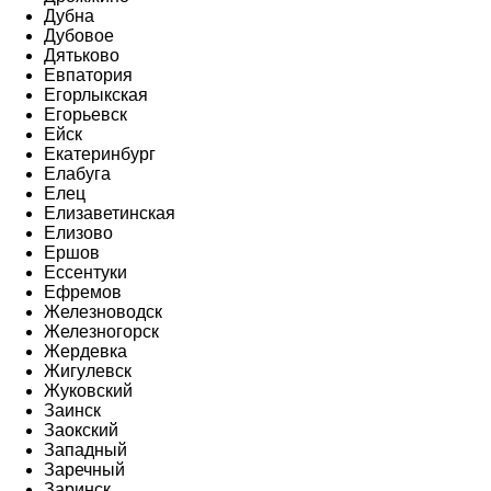
Дубна
Дубовое
Дятьково
Евпатория
Егорлыкская
Егорьевск
Ейск
Екатеринбург
Елабуга
Елец
Елизаветинская
Елизово
Ершов
Ессентуки
Ефремов
Железноводск
Железногорск
Жердевка
Жигулевск
Жуковский
Заинск
Заокский
Западный
Заречный
Заринск