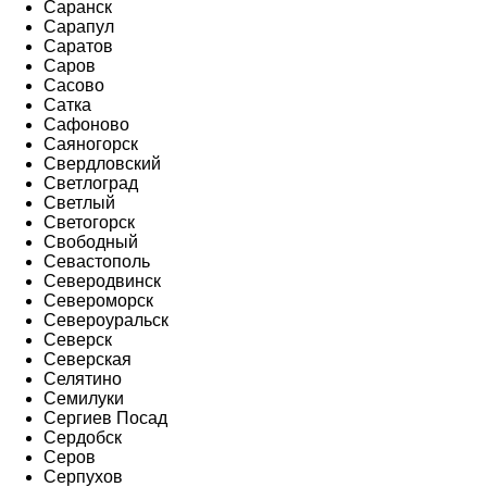
Саранск
Сарапул
Саратов
Саров
Сасово
Сатка
Сафоново
Саяногорск
Свердловский
Светлоград
Светлый
Светогорск
Свободный
Севастополь
Северодвинск
Североморск
Североуральск
Северск
Северская
Селятино
Семилуки
Сергиев Посад
Сердобск
Серов
Серпухов