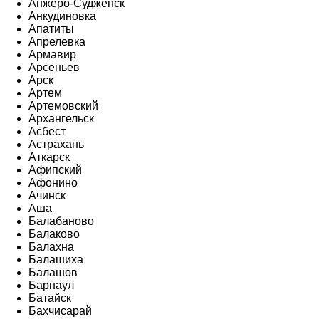
Анжеро-Судженск
Анкудиновка
Апатиты
Апрелевка
Армавир
Арсеньев
Арск
Артем
Артемовский
Архангельск
Асбест
Астрахань
Аткарск
Афипский
Афонино
Ачинск
Аша
Балабаново
Балаково
Балахна
Балашиха
Балашов
Барнаул
Батайск
Бахчисарай