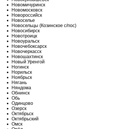
Новомичуринск
Новомосковск
Новороссийск
Новоселье
Новосельцы (Козинское с/пос)
Новосибирск
Новотроицк
Новоуральск
Новочебоксарск
Новочеркасск
Новошахтинск
Новый Уренгой
Ногинск
Норильск
Ноябрьск
Нягань
Няндома
Обнинск
Обь
Одинцово
Озерск
Октябрьск
Октябрьский
Омск