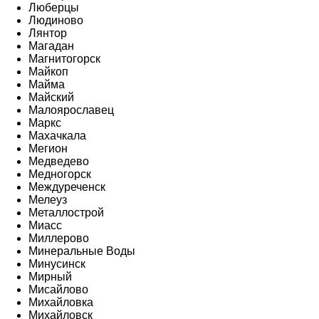
Люберцы
Людиново
Лянтор
Магадан
Магнитогорск
Майкоп
Майма
Майский
Малоярославец
Маркс
Махачкала
Мегион
Медведево
Медногорск
Междуреченск
Мелеуз
Металлострой
Миасс
Миллерово
Минеральные Воды
Минусинск
Мирный
Мисайлово
Михайловка
Михайловск