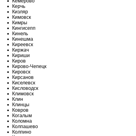
Кемерово
Керчь
Кизляр
Кимовск
Кимры
Кингисепп
Кинель
Кинешма
Киреевск
Киржач
Кириши
Киров
Кирово-Чепецк
Кировск
Кирсанов
Киселевск
Кисловодск
Климовск
Клин
Клинцы
Ковров
Когалым
Коломна
Колпашево
Колпино