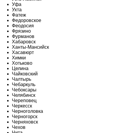
Уфа
Ухта
Фатеж
Федоровское
Феодосия
Фрязино
Фурманов
Хабаровск
Ханты-Мансийск
Хасавюрт
Химки
Хотьково
Целина
Чайковский
Чалтырь
Чебаркуль
Чебоксары
Челябинск
Череповец
Черкесск
Черноголовка
Черногорск
Черняховск
Чехов
Чита