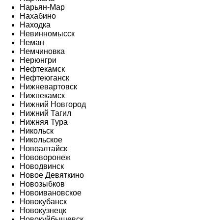
Нарьян-Мар
Нахабино
Находка
Невинномысск
Неман
Немчиновка
Нерюнгри
Нефтекамск
Нефтеюганск
Нижневартовск
Нижнекамск
Нижний Новгород
Нижний Тагил
Нижняя Тура
Никольск
Никольское
Новоалтайск
Нововоронеж
Новодвинск
Новое Девяткино
Новозыбков
Новоивановское
Новокубанск
Новокузнецк
Новокуйбышевск