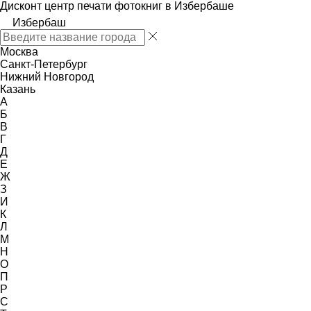
Дисконт центр печати фотокниг в Избербаше
Избербаш
Москва
Санкт-Петербург
Нижний Новгород
Казань
А
Б
В
Г
Д
Е
Ж
З
И
К
Л
М
Н
О
П
Р
С