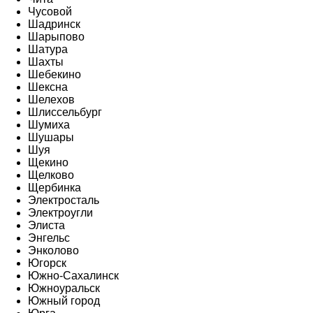
Чусовой
Шадринск
Шарыпово
Шатура
Шахты
Шебекино
Шексна
Шелехов
Шлиссельбург
Шумиха
Шушары
Шуя
Щекино
Щелково
Щербинка
Электросталь
Электроугли
Элиста
Энгельс
Энколово
Югорск
Южно-Сахалинск
Южноуральск
Южный город