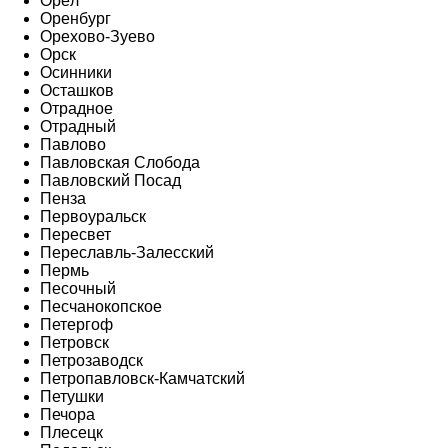
Орёл
Оренбург
Орехово-Зуево
Орск
Осинники
Осташков
Отрадное
Отрадный
Павлово
Павловская Слобода
Павловский Посад
Пенза
Первоуральск
Пересвет
Переславль-Залесский
Пермь
Песочный
Песчанокопское
Петергоф
Петровск
Петрозаводск
Петропавловск-Камчатский
Петушки
Печора
Плесецк