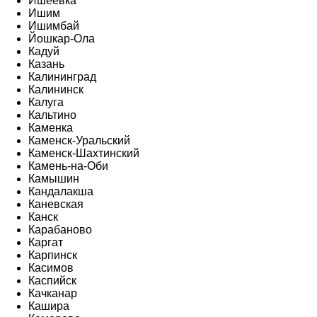
Ишеевка
Ишим
Ишимбай
Йошкар-Ола
Кадуй
Казань
Калининград
Калининск
Калуга
Кальтино
Каменка
Каменск-Уральский
Каменск-Шахтинский
Камень-на-Оби
Камышин
Кандалакша
Каневская
Канск
Карабаново
Каргат
Карпинск
Касимов
Каспийск
Качканар
Кашира