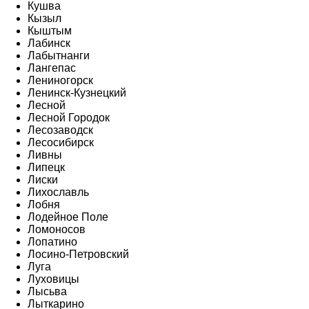
Кушва
Кызыл
Кыштым
Лабинск
Лабытнанги
Лангепас
Лениногорск
Ленинск-Кузнецкий
Лесной
Лесной Городок
Лесозаводск
Лесосибирск
Ливны
Липецк
Лиски
Лихославль
Лобня
Лодейное Поле
Ломоносов
Лопатино
Лосино-Петровский
Луга
Луховицы
Лысьва
Лыткарино