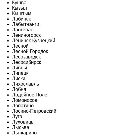
Кушва
Кызыл
Кыштым
Лабинск
Лабытнанги
Лангепас
Лениногорск
Ленинск-Кузнецкий
Лесной
Лесной Городок
Лесозаводск
Лесосибирск
Ливны
Липецк
Лиски
Лихославль
Лобня
Лодейное Поле
Ломоносов
Лопатино
Лосино-Петровский
Луга
Луховицы
Лысьва
Лыткарино