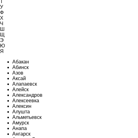
Т
У
Ф
Х
Ч
Ш
Щ
Э
Ю
Я
Абакан
Абинск
Азов
Аксай
Алапаевск
Алейск
Александров
Алексеевка
Алексин
Алушта
Альметьевск
Амурск
Анапа
Ангарск