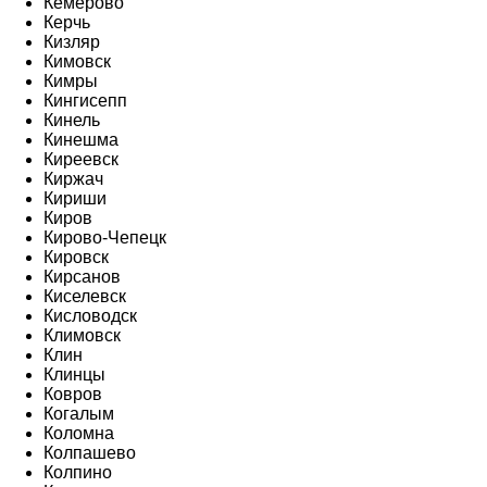
Кемерово
Керчь
Кизляр
Кимовск
Кимры
Кингисепп
Кинель
Кинешма
Киреевск
Киржач
Кириши
Киров
Кирово-Чепецк
Кировск
Кирсанов
Киселевск
Кисловодск
Климовск
Клин
Клинцы
Ковров
Когалым
Коломна
Колпашево
Колпино