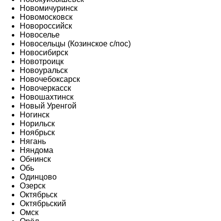
Новомичуринск
Новомосковск
Новороссийск
Новоселье
Новосельцы (Козинское с/пос)
Новосибирск
Новотроицк
Новоуральск
Новочебоксарск
Новочеркасск
Новошахтинск
Новый Уренгой
Ногинск
Норильск
Ноябрьск
Нягань
Няндома
Обнинск
Обь
Одинцово
Озерск
Октябрьск
Октябрьский
Омск