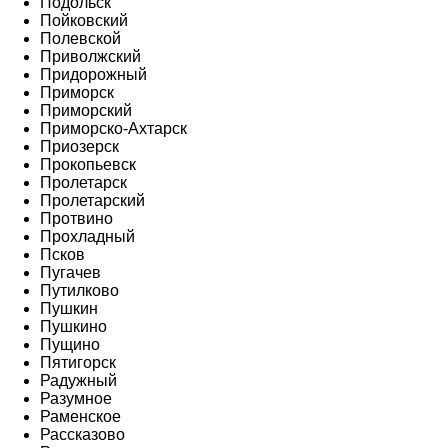
Подольск
Пойковский
Полевской
Приволжский
Придорожный
Приморск
Приморский
Приморско-Ахтарск
Приозерск
Прокопьевск
Пролетарск
Пролетарский
Протвино
Прохладный
Псков
Пугачев
Путилково
Пушкин
Пушкино
Пущино
Пятигорск
Радужный
Разумное
Раменское
Рассказово