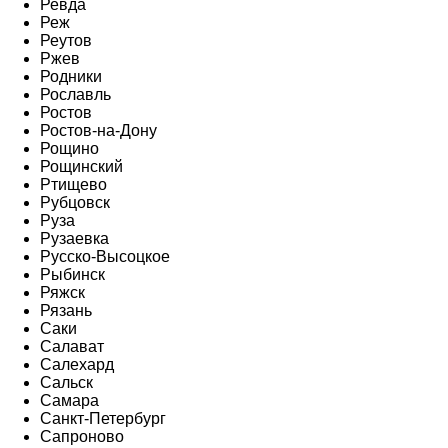
Ревда
Реж
Реутов
Ржев
Родники
Рославль
Ростов
Ростов-на-Дону
Рощино
Рощинский
Ртищево
Рубцовск
Руза
Рузаевка
Русско-Высоцкое
Рыбинск
Ряжск
Рязань
Саки
Салават
Салехард
Сальск
Самара
Санкт-Петербург
Сапроново