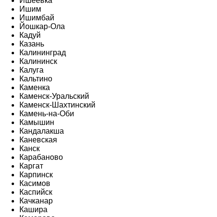
Ишеевка
Ишим
Ишимбай
Йошкар-Ола
Кадуй
Казань
Калининград
Калининск
Калуга
Кальтино
Каменка
Каменск-Уральский
Каменск-Шахтинский
Камень-на-Оби
Камышин
Кандалакша
Каневская
Канск
Карабаново
Каргат
Карпинск
Касимов
Каспийск
Качканар
Кашира