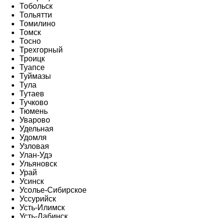
Тобольск
Тольятти
Томилино
Томск
Тосно
Трехгорный
Троицк
Туапсе
Туймазы
Тула
Тутаев
Тучково
Тюмень
Уварово
Удельная
Удомля
Узловая
Улан-Удэ
Ульяновск
Урай
Усинск
Усолье-Сибирское
Уссурийск
Усть-Илимск
Усть-Лабинск