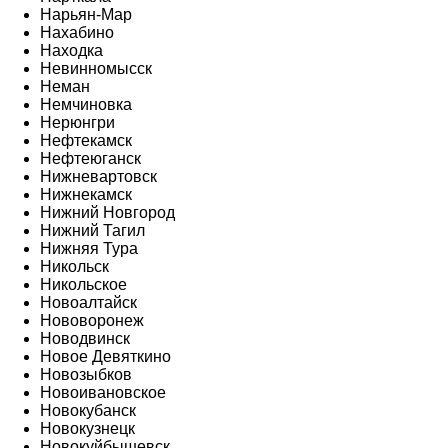
Нарьян-Мар
Нахабино
Находка
Невинномысск
Неман
Немчиновка
Нерюнгри
Нефтекамск
Нефтеюганск
Нижневартовск
Нижнекамск
Нижний Новгород
Нижний Тагил
Нижняя Тура
Никольск
Никольское
Новоалтайск
Нововоронеж
Новодвинск
Новое Девяткино
Новозыбков
Новоивановское
Новокубанск
Новокузнецк
Новокуйбышевск