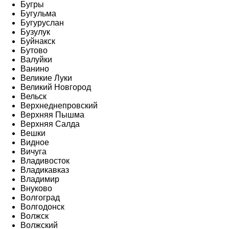
Бугры
Бугульма
Бугуруслан
Бузулук
Буйнакск
Бутово
Валуйки
Ванино
Великие Луки
Великий Новгород
Вельск
Верхнеднепровский
Верхняя Пышма
Верхняя Салда
Вешки
Видное
Вичуга
Владивосток
Владикавказ
Владимир
Внуково
Волгоград
Волгодонск
Волжск
Волжский