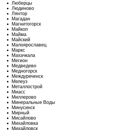
Люберцы
Людиново
Лянтор
Магадан
Магнитогорск
Майкоп
Майма
Майский
Малоярославец
Маркс
Махачкала
Мегион
Медведево
Медногорск
Междуреченск
Мелеуз
Металлострой
Миасс
Миллерово
Минеральные Воды
Минусинск
Мирный
Мисайлово
Михайловка
Михайловск