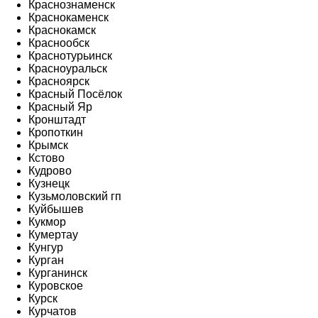
Краснознаменск
Краснокаменск
Краснокамск
Краснообск
Краснотурьинск
Красноуральск
Красноярск
Красный Посёлок
Красный Яр
Кронштадт
Кропоткин
Крымск
Кстово
Кудрово
Кузнецк
Кузьмоловский гп
Куйбышев
Кукмор
Кумертау
Кунгур
Курган
Курганинск
Куровское
Курск
Курчатов