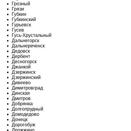
Грозный
Грязи
Губкин
Губкинский
Гурьевск
Гусев
Гусь-Хрустальный
Дальнегорск
Дальнереченск
Дедовск
Дербент
Десногорск
Джанкой
Дзержинск
Дзержинский
Дивеево
Димитровград
Динская
Дмитров
Добрянка
Долгопрудный
Домодедово
Донецк
Дорогобуж
Дрожжино