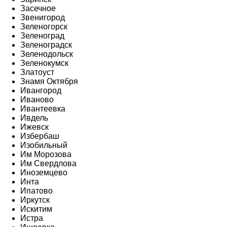
Засечное
Звенигород
Зеленогорск
Зеленоград
Зеленоградск
Зеленодольск
Зеленокумск
Златоуст
Знамя Октября
Ивангород
Иваново
Ивантеевка
Ивдель
Ижевск
Избербаш
Изобильный
Им Морозова
Им Свердлова
Иноземцево
Инта
Ипатово
Иркутск
Искитим
Истра