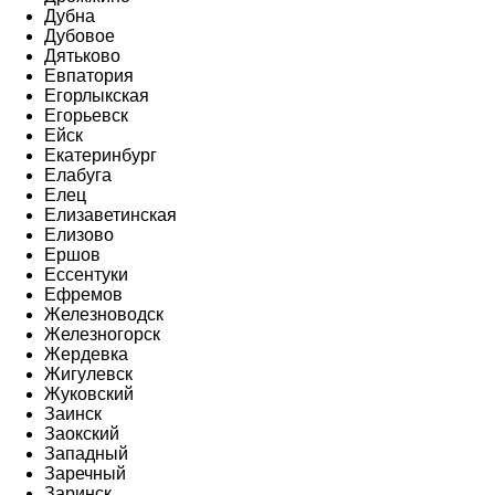
Дубна
Дубовое
Дятьково
Евпатория
Егорлыкская
Егорьевск
Ейск
Екатеринбург
Елабуга
Елец
Елизаветинская
Елизово
Ершов
Ессентуки
Ефремов
Железноводск
Железногорск
Жердевка
Жигулевск
Жуковский
Заинск
Заокский
Западный
Заречный
Заринск