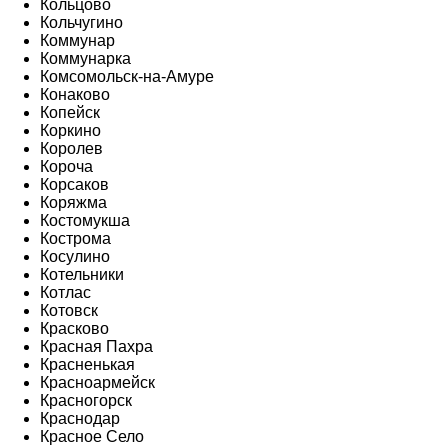
Кольцово
Кольчугино
Коммунар
Коммунарка
Комсомольск-на-Амуре
Конаково
Копейск
Коркино
Королев
Короча
Корсаков
Коряжма
Костомукша
Кострома
Косулино
Котельники
Котлас
Котовск
Красково
Красная Пахра
Красненькая
Красноармейск
Красногорск
Краснодар
Красное Село