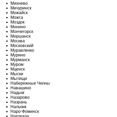
Михнево
Мичуринск
Можайск
Можга
Моздок
Монино
Мончегорск
Моршанск
Москва
Московский
Муравленко
Мурино
Мурманск
Муром
Мценск
Мыски
Мытищи
Набережные Челны
Навашино
Надым
Назарово
Назрань
Нальчик
Наро-Фоминск
Нарткала