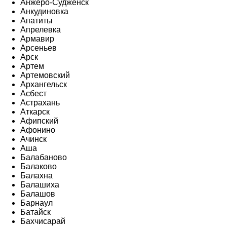
Анжеро-Судженск
Анкудиновка
Апатиты
Апрелевка
Армавир
Арсеньев
Арск
Артем
Артемовский
Архангельск
Асбест
Астрахань
Аткарск
Афипский
Афонино
Ачинск
Аша
Балабаново
Балаково
Балахна
Балашиха
Балашов
Барнаул
Батайск
Бахчисарай