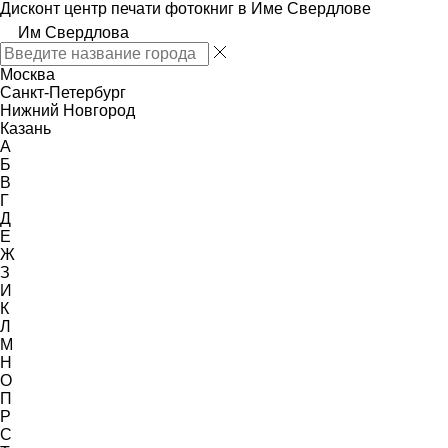
Дисконт центр печати фотокниг в Име Свердлове
Им Свердлова
Москва
Санкт-Петербург
Нижний Новгород
Казань
А
Б
В
Г
Д
Е
Ж
З
И
К
Л
М
Н
О
П
Р
С