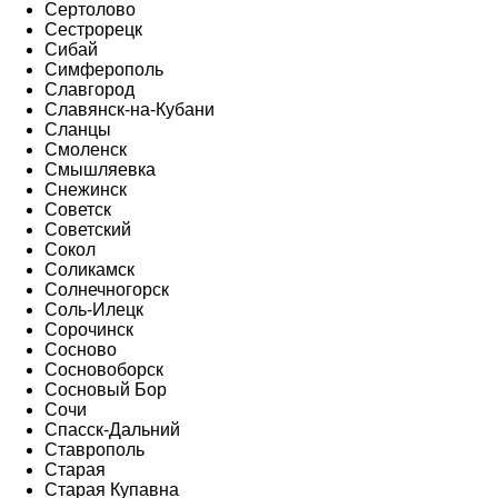
Сертолово
Сестрорецк
Сибай
Симферополь
Славгород
Славянск-на-Кубани
Сланцы
Смоленск
Смышляевка
Снежинск
Советск
Советский
Сокол
Соликамск
Солнечногорск
Соль-Илецк
Сорочинск
Сосново
Сосновоборск
Сосновый Бор
Сочи
Спасск-Дальний
Ставрополь
Старая
Старая Купавна