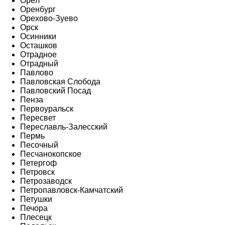
Орёл
Оренбург
Орехово-Зуево
Орск
Осинники
Осташков
Отрадное
Отрадный
Павлово
Павловская Слобода
Павловский Посад
Пенза
Первоуральск
Пересвет
Переславль-Залесский
Пермь
Песочный
Песчанокопское
Петергоф
Петровск
Петрозаводск
Петропавловск-Камчатский
Петушки
Печора
Плесецк