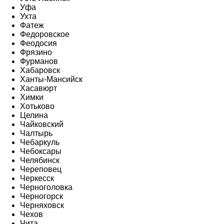
Уфа
Ухта
Фатеж
Федоровское
Феодосия
Фрязино
Фурманов
Хабаровск
Ханты-Мансийск
Хасавюрт
Химки
Хотьково
Целина
Чайковский
Чалтырь
Чебаркуль
Чебоксары
Челябинск
Череповец
Черкесск
Черноголовка
Черногорск
Черняховск
Чехов
Чита