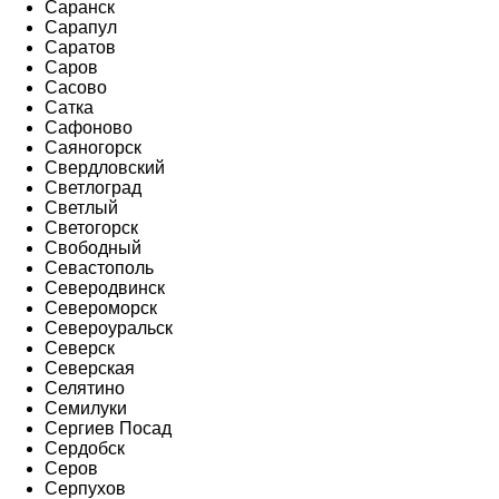
Саранск
Сарапул
Саратов
Саров
Сасово
Сатка
Сафоново
Саяногорск
Свердловский
Светлоград
Светлый
Светогорск
Свободный
Севастополь
Северодвинск
Североморск
Североуральск
Северск
Северская
Селятино
Семилуки
Сергиев Посад
Сердобск
Серов
Серпухов