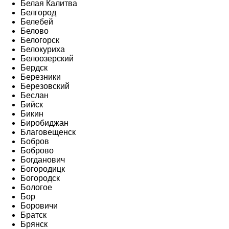
Белая Калитва
Белгород
Белебей
Белово
Белогорск
Белокуриха
Белоозерский
Бердск
Березники
Березовский
Беслан
Бийск
Бикин
Биробиджан
Благовещенск
Бобров
Боброво
Богданович
Богородицк
Богородск
Бологое
Бор
Боровичи
Братск
Брянск