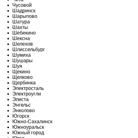
Чусовой
Шадринск
Шарыпово
Шатура
Шахты
Шебекино
Шексна
Шелехов
Шлиссельбург
Шумиха
Шушары
Шуя
Щекино
Щелково
Щербинка
Электросталь
Электроугли
Элиста
Энгельс
Энколово
Югорск
Южно-Сахалинск
Южноуральск
Южный город