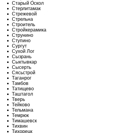
Старый Оскол
Стерлитамак
Стрежевой
Стрельна
Строитель
Стройкерамика
Струнино
Ступино
Сургут
Сухой Лог
Сызрань
Сыктывкар
Сысерть
Сясьстрой
Таганрог
Тамбов
Татищево
Таштагол
Тверь
Тейково
Тельмана
Темрюк
Тимашевск
Тихвин
Тихорецк