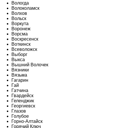
Вологда
Волоколамск
Волхов
Вольск
Воркута
Воронеж
Ворсма
Воскресенск
Воткинск
Всеволожск
Выборг
Выкса
Вышний Волочек
Вязники
Вязьма
Гагарин
Гай
Гатчина
Гвардейск
Геленджик
Георгиевск
Глазов
Голубое
Горно-Алтайск
Горячий Ключ